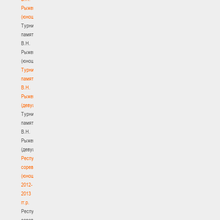
Рыженкова
(юноши)
Турнир
памяти
В.Н.
Рыженкова
(юноши)
Турнир
памяти
В.Н.
Рыженкова
(девушки)
Турнир
памяти
В.Н.
Рыженкова
(девушки)
Республиканские
соревнования
(юноши)
2012-
2013
гг.р.
Республиканские
соревнования