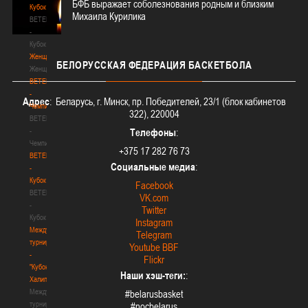
БФБ выражает соболезнования родным и близким
Кубок
Михаила Курилика
BETERA
-
Кубок
Женщины
БЕЛОРУССКАЯ
ФЕДЕРАЦИЯ БАСКЕТБОЛА
Женщины
BETERA
-
Адрес
: Беларусь, г. Минск, пр. Победителей, 23/1 (блок кабинетов
Чемпионат
322), 220004
BETERA
-
Телефоны
:
Чемпионат
+375 17 282 76 73
BETERA
Социальные медиа
:
-
Кубок
Facebook
BETERA
VK.com
-
Twitter
Кубок
Instagram
Международный
Telegram
турнир
Youtube BBF
-
Flickr
"Кубок
Наши хэш-теги:
:
Халипского"
Международный
#belarusbasket
турнир
#nocbelarus