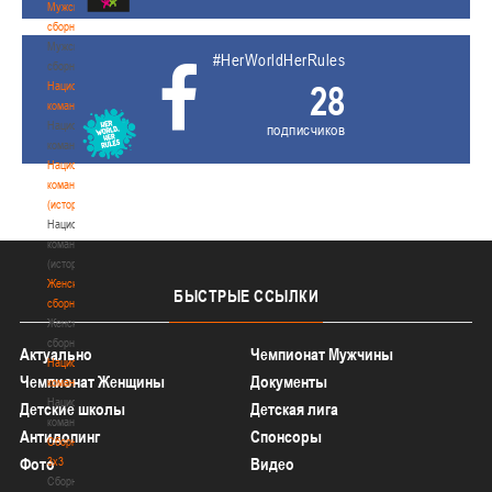
Мужские
сборные
Мужские
#HerWorldHerRules
сборные
28
Национальная
команда
Национальная
подписчиков
команда
Национальная
команда
(история)
Национальная
команда
(история)
Женские
БЫСТРЫЕ
ССЫЛКИ
сборные
Женские
сборные
Актуально
Чемпионат Мужчины
Национальная
Чемпионат Женщины
Документы
команда
Национальная
Детские школы
Детская лига
команда
Антидопинг
Спонсоры
Сборные
3х3
Фото
Видео
Сборные