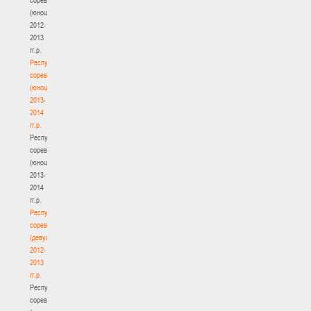
(юноши)
2012-
2013
гг.р.
Республиканские
соревнования
(юноши)
2013-
2014
гг.р.
Республиканские
соревнования
(юноши)
2013-
2014
гг.р.
Республиканские
соревнования
(девушки)
2012-
2013
гг.р.
Республиканские
соревнования