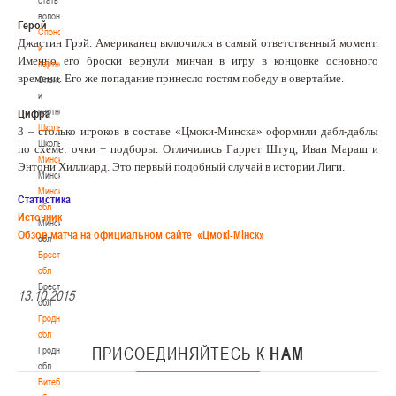
волонтером
Герой
Спонсоры
Джастин Грэй. Американец включился в самый ответственный момент.
и
Именно его броски вернули минчан в игру в концовке основного
партнеры
времени. Его же попадание принесло гостям победу в овертайме.
Спонсоры
и
партнеры
Цифра
Школы
3 – столько игроков в составе «Цмоки-Минска» оформили дабл-даблы
Школы
по схеме: очки + подборы. Отличились Гаррет Штуц, Иван Мараш и
Минск
Энтони Хиллиард. Это первый подобный случай в истории Лиги.
Минск
Минская
Статистика
обл
Источник
Минская
Обзор матча на официальном сайте
«Цмокi-Мiнск»
обл
Брестская
обл
Брестская
13.10.2015
обл
Гродненская
обл
ПРИСОЕДИНЯЙТЕСЬ
К
НАМ
Гродненская
обл
Витебская