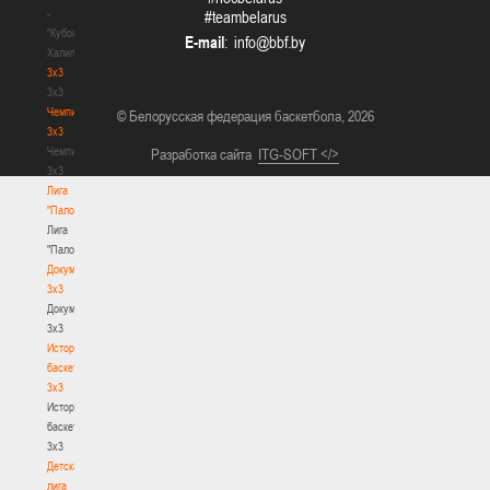
-
#teambelarus
"Кубок
E-mail
:
Халипского"
3x3
3x3
Чемпионат
© Белорусская федерация баскетбола, 2026
3х3
Чемпионат
Разработка сайта
ITG-SOFT </>
3х3
Лига
"Палова"
Лига
"Палова"
Документы
3х3
Документы
3х3
История
баскетбола
3х3
История
баскетбола
3х3
Детская
лига