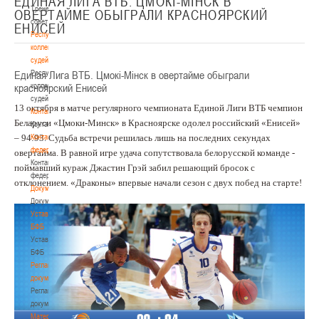
ЕДИНАЯ ЛИГА ВТБ. ЦМОКI-МIНСК В
Тренерский
ОВЕРТАЙМЕ ОБЫГРАЛИ КРАСНОЯРСКИЙ
совет
ЕНИСЕЙ
Республиканская
коллегия
судей
Единая Лига ВТБ. Цмокi-Мiнск в овертайме обыграли
Республиканская
красноярский Енисей
коллегия
судей
13 октября в матче регулярного чемпионата Единой Лиги ВТБ чемпион
Контакты
Беларуси «Цмоки-Минск» в Красноярске одолел российский «Енисей»
Контакты
– 94:93. Судьба встречи решилась лишь на последних секундах
Контакты
федерации
овертайма. В равной игре удача сопутствовала белорусской команде -
Контакты
поймавший кураж Джастин Грэй забил решающий бросок с
федерации
отклонением. «Драконы» впервые начали сезон с двух побед на старте!
Документы
Документы
Устав
БФБ
Устав
БФБ
Регламентирующие
документы
Регламентирующие
документы
Материалы