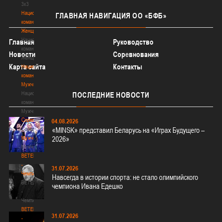
3х3
Национальная
ГЛАВНАЯ
НАВИГАЦИЯ ОО «БФБ»
команда.
Женщины
Национальная
Главная
Руководство
команда.
Новости
Соревнования
Женщины
Карта сайта
Контакты
Национальная
команда.
Мужчины
Национальная
ПОСЛЕДНИЕ
НОВОСТИ
команда.
Мужчины
Соревнования
04.08.2026
Соревнования
«MINSK» представил Беларусь на «Играх Будущего –
Мужчины
2026»
Мужчины
BETERA
-
31.07.2026
Чемпионат
Навсегда в истории спорта: не стало олимпийского
BETERA
чемпиона Ивана Едешко
-
Чемпионат
BETERA
31.07.2026
-