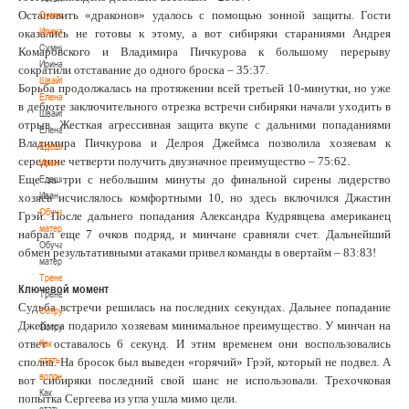
Остановить «драконов» удалось с помощью зонной защиты. Гости
Сумникова
Ирина
оказались не готовы к этому, а вот сибиряки стараниями Андрея
Сумникова
Комаровского и Владимира Пичкурова к большому перерыву
Ирина
сократили отставание до одного броска – 35:37.
Швайбович
Борьба продолжалась на протяжении всей третьей 10-минутки, но уже
Елена
в дебюте заключительного отрезка встречи сибиряки начали уходить в
Швайбович
отрыв. Жесткая агрессивная защита вкупе с дальними попаданиями
Елена
Владимира Пичкурова и Делроя Джеймса позволила хозяевам к
Едешко
середине четверти получить двузначное преимущество – 75:62.
Иван
Еще за три с небольшим минуты до финальной сирены лидерство
Едешко
Иван
хозяев исчислялось комфортными 10, но здесь включился Джастин
Обучающие
Грэй. После дальнего попадания Александра Кудрявцева американец
материалы
набрал еще 7 очков подряд, и минчане сравняли счет. Дальнейший
Обучающие
обмен результативными атаками привел команды в овертайм – 83:83!
материалы
Тренерам
Ключевой момент
Тренерам
Судьба встречи решилась на последних секундах. Дальнее попадание
Сотрудничество
Джеймса подарило хозяевам минимальное преимущество. У минчан на
Сотрудничество
ответ оставалось 6 секунд. И этим временем они воспользовались
Как
стать
сполна. На бросок был выведен «горячий» Грэй, который не подвел. А
волонтером
вот сибиряки последний свой шанс не использовали. Трехочковая
Как
попытка Сергеева из угла ушла мимо цели.
стать