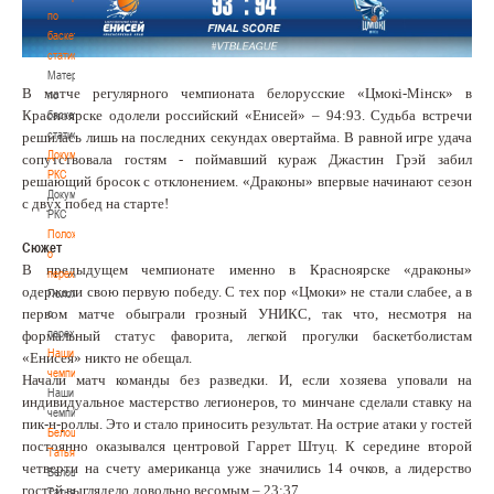
по
баскетбольной
статистике
Материалы
В матче регулярного чемпионата белорусские «Цмокi-Мiнск» в
по
Красноярске одолели российский «Енисей» – 94:93. Судьба встречи
баскетбольной
статистике
решилась лишь на последних секундах овертайма. В равной игре удача
Документы
сопутствовала гостям - поймавший кураж Джастин Грэй забил
РКС
решающий бросок с отклонением. «Драконы» впервые начинают сезон
Документы
с двух побед на старте!
РКС
Положение
Сюжет
о
В предыдущем чемпионате именно в Красноярске «драконы»
переходах
одержали свою первую победу. С тех пор «Цмоки» не стали слабее, а в
Положение
первом матче обыграли грозный УНИКС, так что, несмотря на
о
переходах
формальный статус фаворита, легкой прогулки баскетболистам
Наши
«Енисея» никто не обещал.
чемпионы
Начали матч команды без разведки. И, если хозяева уповали на
Наши
индивидуальное мастерство легионеров, то минчане сделали ставку на
чемпионы
пик-н-роллы. Это и стало приносить результат. На острие атаки у гостей
Белошапко
постоянно оказывался центровой Гаррет Штуц. К середине второй
Татьяна
четверти на счету американца уже значились 14 очков, а лидерство
Белошапко
гостей выглядело довольно весомым – 23:37.
Татьяна