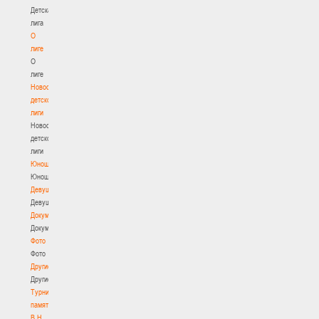
Детская
лига
О
лиге
О
лиге
Новости
детской
лиги
Новости
детской
лиги
Юноши
Юноши
Девушки
Девушки
Документы
Документы
Фото
Фото
Другие
Другие
Турнир
памяти
В.Н.