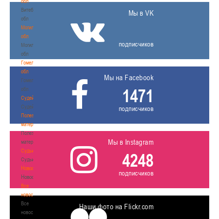
обл
Витебская
Мы в VK
обл
Могилевская
обл
подписчиков
Могилевская
обл
Гомельская
обл
Мы на Facebook
Гомельская
1471
обл
Судейство
Судейство
подписчиков
Полезные
материалы
Полезные
Мы в Instagram
материалы
Судьи
4248
Судьи
Новости
подписчиков
Новости
Все
новости
Все
Наши фото на Flickr.com
новости