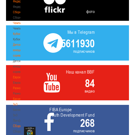
Федерация
Федерация
фото
Сборные
Сборные
Чемпионат
Чемпионат
Мы в Telegram
Кубок
5611930
Кубок
Детско-
юношеские
подписчиков
соревнования
Детско-
юношеские
Наш канал BBF
соревнования
Еврокубки
84
Еврокубки
Разное
видео
Разное
Баскетбол
3х3
FIBA Europe
Баскетбол
Youth Development Fund
3х3
268
Лого[modid=121]
Сборные
подписчиков
Сборные