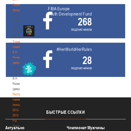
Рыженкова
FIBA Europe
(юноши)
Youth Development Fund
Турнир
268
памяти
В.Н.
подписчиков
Рыженкова
(юноши)
Турнир
памяти
#HerWorldHerRules
В.Н.
28
Рыженкова
(девушки)
подписчиков
Турнир
памяти
В.Н.
Рыженкова
(девушки)
Республиканские
соревнования
(юноши)
2012-
БЫСТРЫЕ
ССЫЛКИ
2013
гг.р.
Республиканские
Актуально
Чемпионат Мужчины
соревнования