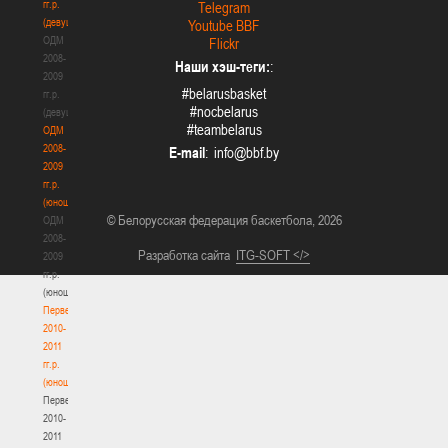
гг.р.
Telegram
(девушки)
Youtube BBF
ОДМ
Flickr
2008-
Наши хэш-теги:
:
2009
#belarusbasket
гг.р.
#nocbelarus
(девушки)
#teambelarus
ОДМ
2008-
E-mail
:
2009
гг.р.
(юноши)
© Белорусская федерация баскетбола, 2026
ОДМ
2008-
Разработка сайта
ITG-SOFT </>
2009
гг.р.
(юноши)
Первенство
2010-
2011
гг.р.
(юноши)
Первенство
2010-
2011