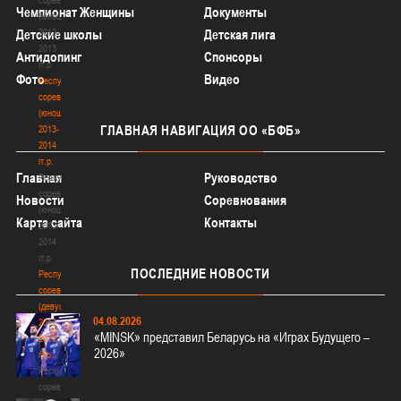
Чемпионат Женщины
Документы
(юноши)
2012-
Детские школы
Детская лига
2013
Антидопинг
Спонсоры
гг.р.
Фото
Видео
Республиканские
соревнования
(юноши)
ГЛАВНАЯ
НАВИГАЦИЯ ОО «БФБ»
2013-
2014
гг.р.
Главная
Руководство
Республиканские
соревнования
Новости
Соревнования
(юноши)
Карта сайта
Контакты
2013-
2014
гг.р.
ПОСЛЕДНИЕ
НОВОСТИ
Республиканские
соревнования
(девушки)
04.08.2026
2012-
«MINSK» представил Беларусь на «Играх Будущего –
2013
2026»
гг.р.
Республиканские
соревнования