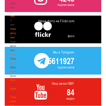
Детская
подписчиков
лига
О
лиге
О
Наши фото на Flickr.com
лиге
Новости
детской
фото
лиги
Новости
детской
лиги
Мы в Telegram
Юноши
5611927
Юноши
Девушки
подписчиков
Девушки
Документы
Документы
Фото
Наш канал BBF
Фото
Другие
84
Другие
Турнир
видео
памяти
В.Н.