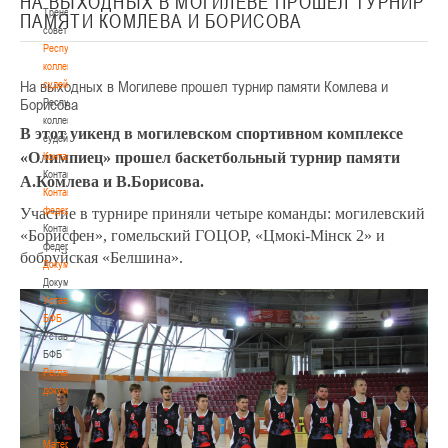
НА ВЫХОДНЫХ В МОГИЛЕВЕ ПРОШЕЛ ТУРНИР
Тренерский
ПАМЯТИ КОМЛЕВА И БОРИСОВА
совет
Республиканская
коллегия
На выходных в Могилеве прошел турнир памяти Комлева и
судей
Борисова
Республиканская
коллегия
В этот уикенд в могилевском спортивном комплексе
судей
«Олимпиец» прошел баскетбольный турнир памяти
Контакты
Контакты
А.Комлева и В.Борисова.
Контакты
федерации
Участие в турнире приняли четыре команды: могилевский
Контакты
«Борисфен», гомельский ГОЦОР, «Цмокi-Мiнск 2» и
федерации
бобруйская «Белшина».
Документы
Документы
Устав
БФБ
Устав
БФБ
Регламентирующие
документы
Регламентирующие
документы
Материалы