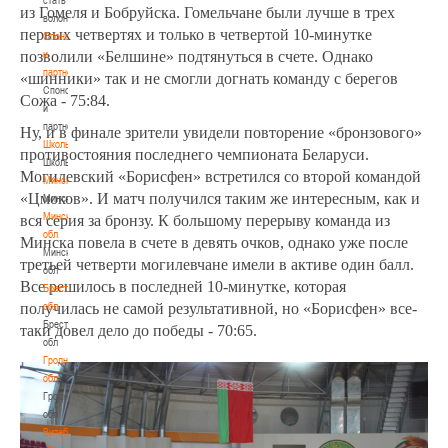
из Гомеля и Бобруйска. Гомельчане были лучше в трех
волонтером
первых четвертях и только в четвертой 10-минутке
Спонсоры
и
позволили «Белшине» подтянуться в счете. Однако
партнеры
«шинники» так и не смогли догнать команду с берегов
Спонсоры
Сожа - 75:84.
и
партнеры
Ну, и в финале зрители увидели повторение «бронзового»
Школы
противостояния последнего чемпионата Беларуси.
Школы
Могилевский «Борисфен» встретился со второй командой
Минск
«Цмоков». И матч получился таким же интересным, как и
Минск
Минская
вся серия за бронзу. К большому перерыву команда из
обл
Минска повела в счете в девять очков, однако уже после
Минская
третьей четверти могилевчане имели в активе один балл.
обл
Все решилось в последней 10-минутке, которая
Брестская
обл
получилась не самой результативной, но «Борисфен» все-
Брестская
таки довел дело до победы - 70:65.
обл
Гродненская
обл
Гродненская
обл
Витебская