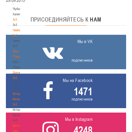
-
"Кубок
Халипского"
ПРИСОЕДИНЯЙТЕСЬ
К
НАМ
3x3
3x3
Чемпионат
3х3
Чемпионат
Мы в VK
3х3
Лига
"Палова"
подписчиков
Лига
"Палова"
Документы
3х3
Мы на Facebook
Документы
1471
3х3
История
подписчиков
баскетбола
3х3
История
баскетбола
Мы в Instagram
3х3
Детская
4248
лига