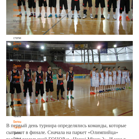
по
баскетбольной
статистике
Материалы
по
баскетбольной
статистике
Документы
РКС
Документы
РКС
Положение
о
переходах
Положение
о
переходах
Наши
чемпионы
Наши
чемпионы
Белошапко
В первый день турнира определялись команды, которые
Татьяна
сыграют в финале. Сначала на паркет «Олимпийца»
Белошапко
Татьяна