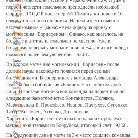
вышли гомельский ГОЦОР и «Цмокi-Мiнск 2». И уже в
Сумникова
первой четверти гомельчане преподнесли небольшой
Ирина
сюрприз. ГОЦОР после первой 10-минутки повел в 10
Сумникова
очков у опытного соперника. Напомним, что именно
Ирина
вторая команда «Цмокаў» вела борьбу за бронзу с
Швайбович
Елена
могилевским «Борисфеном». Однако, как оказалось, на
Швайбович
большее в этот день гомельчан не хватило. Уже к
Елена
большому перерыву минчане повели +4, а в итоге победа
Едешко
оказалась более чем уверенной – 92:61.
Иван
Едешко
Во втором матче дня могилевский «Борисфен» после
Иван
долгой паузы наконец-то появился перед своими
Обучающие
материалы
болельщиками. В соперниках у команды Александра
Обучающие
Гуляева была бобруйская «Белшина» из любительской
материалы
лиги. В составе могилевской команды на паркет вышли
Тренерам
следующие баскетболисты: Контанистов, Поляков,
Тренерам
Маркашанский, Прокофьев, Иванов, Пастухов, Сугоняко,
Сотрудничество
Сотрудничество
Татур, Козловец, Агеенко, Долгоносов,
Как
Харкевич.
«Борисфен»
не испытал больших проблем в
стать
матче с любителями из Бобруйска, итоговый счет - 93:68.
волонтером
Как
На следующий день в матче за 3-е место сошлись команды
стать