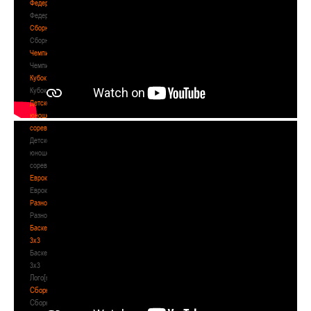
Федерация
Федерация
Сборные
Сборные
Чемпионат
Чемпионат
Кубок
Кубок
Детско-
юношеские
соревнования
Детско-
юношеские
соревнования
Еврокубки
Еврокубки
Разное
Разное
Баскетбол
3х3
Баскетбол
3х3
Лого[modid=121]
Сборные
Сборные