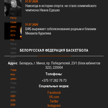
(девушки)
31.07.2026
2012-
Навсегда в истории спорта: не стало олимпийского
2013
чемпиона Ивана Едешко
гг.р.
Республиканские
соревнования
31.07.2026
(девушки)
БФБ выражает соболезнования родным и близким
2013-
Михаила Курилика
2014
гг.р.
Республиканские
соревнования
БЕЛОРУССКАЯ
ФЕДЕРАЦИЯ БАСКЕТБОЛА
(девушки)
2013-
2014
Адрес
: Беларусь, г. Минск, пр. Победителей, 23/1 (блок кабинетов
гг.р.
322), 220004
Товарищеские
Телефоны
:
игры
(девушки)
+375 17 282 76 73
Товарищеские
Социальные медиа
:
игры
(девушки)
Facebook
ОДМ
VK.com
2008-
Twitter
2009
Instagram