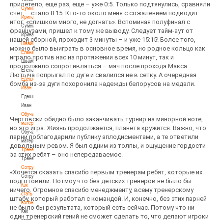
прилетело, еще раз, еще – уже 0:5. Только подтянулись, сравняли
Сумникова
счет – стало 8:15. Кто-то около меня с сожалением подводит
Ирина
итог: «слишком много, не догнать». Вспоминая полуфинал с
Сумникова
французами, пришел к тому же выводу. Следует тайм-аут от
Ирина
нашей сборной, проходит 3 минуты – и уже 15:15! Более того,
Швайбович
можно было выиграть в основное время, но родное кольцо как
Елена
играло против нас на протяжении всех 10 минут, так и
Швайбович
продолжило сопротивляться – мяч после прохода Макса
Елена
Лютыча попрыгал по дуге и свалился не в сетку. А очередная
Едешко
бомба из-за дуги похоронила надежды белорусов на медали.
Иван
Едешко
Иван
Обучающие
Чертовски обидно было заканчивать турнир на минорной ноте,
материалы
но это игра. Жизнь продолжается, планета кружится. Важно, что
Обучающие
парни поблагодарили публику аплодисментами, а те ответили
материалы
довольным ревом. Я был одним из толпы, и ощущение гордости
Тренерам
за этих ребят – оно непередаваемое.
Тренерам
Сотрудничество
«Хочется сказать спасибо первым тренерам ребят, которые их
Сотрудничество
подготовили. Потмоу что без детских тренеров не было бы
Как
ничего. Огромное спасибо менеджменту, всему тренерскому
стать
штабу, который работал с командой. И, конечно, без этих парней
волонтером
не было бы результата, который есть сейчас. Потому что ни
Как
один тренерский гений не сможет сделать то, что делают игроки
стать