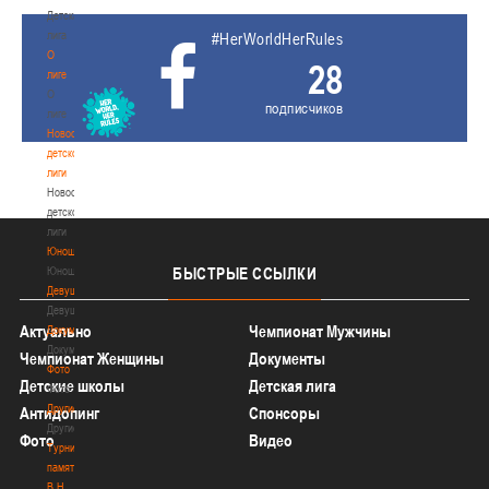
Детская
лига
#HerWorldHerRules
О
28
лиге
О
подписчиков
лиге
Новости
детской
лиги
Новости
детской
лиги
Юноши
Юноши
БЫСТРЫЕ
ССЫЛКИ
Девушки
Девушки
Актуально
Чемпионат Мужчины
Документы
Документы
Чемпионат Женщины
Документы
Фото
Детские школы
Детская лига
Фото
Другие
Антидопинг
Спонсоры
Другие
Фото
Видео
Турнир
памяти
В.Н.