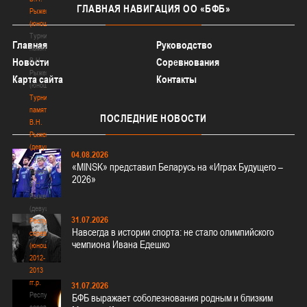
ГЛАВНАЯ
НАВИГАЦИЯ ОО «БФБ»
Рыженкова
(юноши)
Турнир
Главная
Руководство
памяти
Новости
В.Н.
Соревнования
Рыженкова
Карта сайта
Контакты
(юноши)
Турнир
памяти
ПОСЛЕДНИЕ
НОВОСТИ
В.Н.
Рыженкова
(девушки)
04.08.2026
Турнир
«MINSK» представил Беларусь на «Играх Будущего –
памяти
2026»
В.Н.
Рыженкова
(девушки)
31.07.2026
Республиканские
Навсегда в истории спорта: не стало олимпийского
соревнования
чемпиона Ивана Едешко
(юноши)
2012-
2013
гг.р.
31.07.2026
Республиканские
БФБ выражает соболезнования родным и близким
соревнования