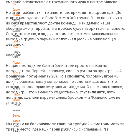
смазало впечатление от трехдневного чуда в центре Минска.
по
баскетбольной
Не стоит забывать, что аппетит же приходит во время еды. До
статистике
старта молодежного Евробаскета 3х3 трудно было понять, что
Материалы
из себя представляют другие команды, как далеко наши
по
сборные смогут пройти, что вообще будет твориться на паркете.
баскетбольной
Соответственно, и задачи ставились не самые максимальные:
статистике
выход из группы у парней и полуфинал (если не ошибаюсь) у
Документы
девчонок.
РКС
Документы
Сборные
РКС
Положение
Нашими молодыми баскетболистами просто нельзя не
о
восхищаться. Парней, например, сильно ругали за проигранный
переходах
французам полуфинал (9:20). Но вспомните, половину игры мы
Положение
шли на равных, пока у соперников не залетели две шальные
о
«трехи» на последних секундах их владения. Это не конец жизни,
переходах
но ход игры это изменило существенно. Упустили нити, чуть
Наши
поплыли, сделали пару ненужных бросков – и Францию уже не
чемпионы
достать.
Наши
чемпионы
Белошапко
Татьяна
Мы стоим на балкончике за главной трибуной и смотрим матч за
Белошапко
третье место, где наши парни рубились с испанцами. Раз
Татьяна