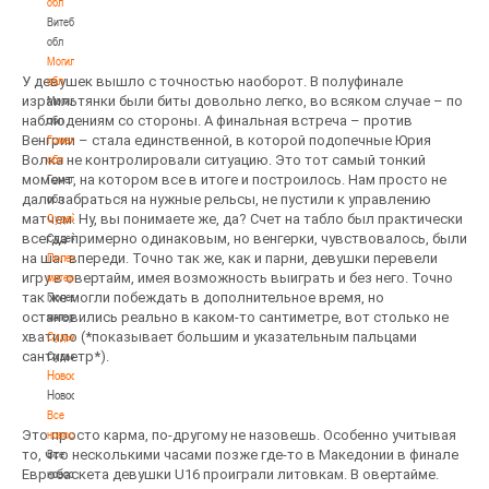
обл
Витебская
обл
Могилевская
У девушек вышло с точностью наоборот. В полуфинале
обл
израильтянки были биты довольно легко, во всяком случае – по
Могилевская
наблюдениям со стороны. А финальная встреча – против
обл
Венгрии – стала единственной, в которой подопечные Юрия
Гомельская
Волка не контролировали ситуацию. Это тот самый тонкий
обл
момент, на котором все в итоге и построилось. Нам просто не
Гомельская
дали забраться на нужные рельсы, не пустили к управлению
обл
матчем. Ну, вы понимаете же, да? Счет на табло был практически
Судейство
всегда примерно одинаковым, но венгерки, чувствовалось, были
Судейство
на шаг впереди. Точно так же, как и парни, девушки перевели
Полезные
игру в овертайм, имея возможность выиграть и без него. Точно
материалы
так же могли побеждать в дополнительное время, но
Полезные
остановились реально в каком-то сантиметре, вот столько не
материалы
хватило (*показывает большим и указательным пальцами
Судьи
сантиметр*).
Судьи
Новости
Новости
Все
Это просто карма, по-другому не назовешь. Особенно учитывая
новости
то, что несколькими часами позже где-то в Македонии в финале
Все
Евробаскета девушки U16 проиграли литовкам. В овертайме.
новости