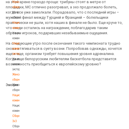
на этой арене гораздо проще: трибуны стоят в метре от
Мужские
площадки, MC отлично разогревал, а эхо продолжало болеть,
сборные
когда все уже замолкали. Порадовало, что с последней игры –
Мужские
мужской финал между Турцией и Францией – болельщики
сборные
практически не ушли, хотя наших в финале не было. Еще круче то,
Национальная
что люди остались на награждение, поблагодарив таким
команда
образом игроков, подаривших незабываемые ощущения.
Национальная
команда
На следующее утро после окончания такого чемпионата трудно
Национальная
снова втягиваться в суету возни. Попробовав однажды, хочется
команда
еще и еще, организм требует повышения уровня адреналина.
(история)
Когда еще белорусским любителям баскетбола представится
Национальная
возможность приобщиться к европейскому уровню?
команда
(история)
Женские
сборные
Эмоции
Женские
сборные
Национальная
команда
Национальная
команда
Сборные
3х3
Сборные