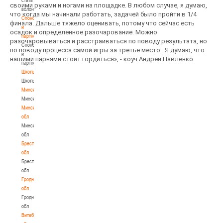
своими руками и ногами на площадке. В любом случае, я думаю,
волонтером
что когда мы начинали работать, задачей было пройти в 1/4
Спонсоры
финала. Дальше тяжело оценивать, потому что сейчас есть
и
осадок и определенное разочарование. Можно
партнеры
разочаровываться и расстраиваться по поводу результата, но
Спонсоры
по поводу процесса самой игры за третье место...Я думаю, что
и
нашими парнями стоит гордиться», - коуч Андрей Павленко.
партнеры
Школы
Школы
Минск
Минск
Минская
обл
Минская
обл
Брестская
обл
Брестская
обл
Гродненская
обл
Гродненская
обл
Витебская