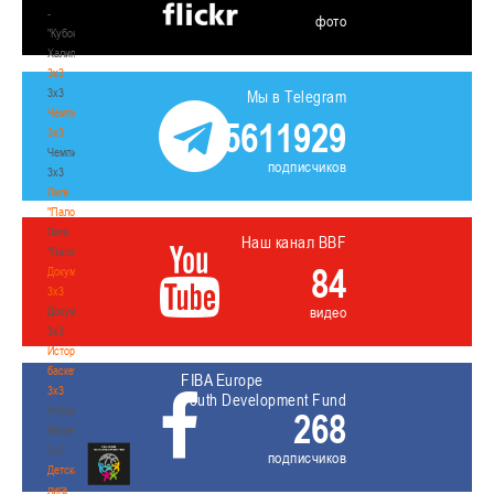
-
фото
"Кубок
Халипского"
3x3
3x3
Мы в Telegram
Чемпионат
5611929
3х3
Чемпионат
подписчиков
3х3
Лига
"Палова"
Лига
Наш канал BBF
"Палова"
84
Документы
3х3
видео
Документы
3х3
История
баскетбола
FIBA Europe
3х3
Youth Development Fund
История
268
баскетбола
3х3
подписчиков
Детская
лига