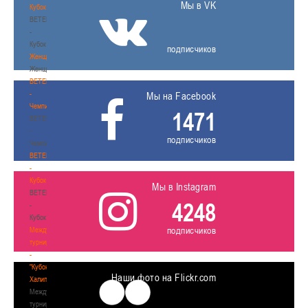
Мы в VK
Кубок
BETERA
-
Кубок
подписчиков
Женщины
Женщины
BETERA
-
Мы на Facebook
Чемпионат
1471
BETERA
-
подписчиков
Чемпионат
BETERA
-
Кубок
Мы в Instagram
BETERA
4248
-
Кубок
подписчиков
Международный
турнир
-
"Кубок
Наши фото на Flickr.com
Халипского"
Международный
турнир