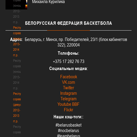
Михаила Курилика
(юноши)
2012-
2013
гг.р.
БЕЛОРУССКАЯ
ФЕДЕРАЦИЯ БАСКЕТБОЛА
Республиканские
соревнования
(юноши)
Адрес
: Беларусь, г. Минск, пр. Победителей, 23/1 (блок кабинетов
2013-
322), 220004
2014
Телефоны
:
гг.р.
Республиканские
+375 17 282 76 73
соревнования
Социальные медиа
:
(юноши)
Facebook
2013-
VK.com
2014
Twitter
гг.р.
Instagram
Республиканские
Telegram
соревнования
Youtube BBF
(девушки)
Flickr
2012-
2013
Наши хэш-теги:
:
гг.р.
#belarusbasket
Республиканские
#nocbelarus
соревнования
#teambelarus