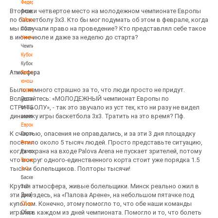
Федерация
Второе и четвертое место на молодежном чемпионате Европы
Федерация
по баскетболу 3х3. Кто бы мог подумать об этом в феврале, когда
Сборные
мы получали право на проведение? Кто представлял себе такое
Сборные
в июне-июле и даже за неделю до старта?
Чемпионат
Чемпионат
Кубок
Кубок
Атмосфера
Детско-
юношеские
Было немного страшно за то, что люди просто не придут.
соревнования
Вслушайтесь: «МОЛОДЕЖНЫЙ чемпионат Европы по
Детско-
СТРИТБОЛУ», - так это звучало из уст тех, кто ни разу не видел
юношеские
динамику игры баскетбола 3х3. Тратить на это время? Пф.
соревнования
Еврокубки
К счастью, опасения не оправдались, и за эти 3 дня площадку
Еврокубки
посетило около 5 тысяч людей. Просто представьте ситуацию,
Разное
когда охрана на входе Palova Arena не пускает зрителей, потому
Разное
что вокруг одного-единственного корта стоит уже порядка 1.5
Баскетбол
тысячи болельщиков. Полторы тысячи!
3х3
Баскетбол
Крутая атмосфера, живые болельщики. Минск реально ожил в
3х3
эти дни здесь, на «Палова Арене», на небольшом пятачке под
Лого[modid=121]
куполом. Конечно, этому помогло то, что обе наши команды
Сборные
играли в каждом из дней чемпионата. Помогло и то, что болеть
Сборные