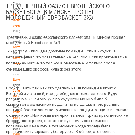
Тренерский
ТРЕХДНЕВНЫЙ ОАЗИС ЕВРОПЕЙСКОГО
совет
БАСКЕТБОЛА. В МИНСКЕ ПРОШЕЛ
Республиканская
МОЛОДЕЖНЫЙ ЕВРОБАСКЕТ 3Х3
коллегия
судей
Республиканская
Трехдневный оазис европейского баскетбола. В Минске прошел
коллегия
молодежный Евробаскет 3х3
судей
Контакты
У нас получились две дружные команды. Если выходить в
Контакты
четвертьфинал, то обязательно на Бельгию. Если проигрывать в
Контакты
последнем матче, то только в овертайме. И только после
федерации
сумасшедших бросков, куда ж без этого.
Контакты
федерации
Документы
Документы
Проигрывать так, как это сделали наши команды в играх с
Устав
Венгрией и Испанией, всегда обиднее и тяжелее всего. Будь
БФБ
разрыв в 5-7-9 очков, уже по ходу игры можно было бы
Устав
смириться с ощущением неудачи, но когда шальной, реально
БФБ
шальной бросок залетает у испанца из-за дуги, от щита в прыжке
Регламентирующие
с одной ноги…Или когда венгерки, за весь турнир практически не
документы
бросавшие «трехи», ставят точку в чемпионате именно
Регламентирующие
попаданием из-за дуги в тот момент, когда победа была
документы
практически в кармане у белорусок…В общем, это немного
Материалы