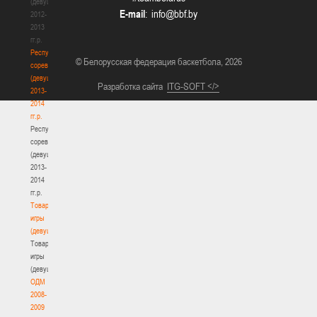
(девушки)
E-mail
:
2012-
2013
гг.р.
Республиканские
© Белорусская федерация баскетбола, 2026
соревнования
(девушки)
Разработка сайта
ITG-SOFT </>
2013-
2014
гг.р.
Республиканские
соревнования
(девушки)
2013-
2014
гг.р.
Товарищеские
игры
(девушки)
Товарищеские
игры
(девушки)
ОДМ
2008-
2009