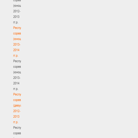
(юноши)
2012-
2013
гг.р.
Республиканские
соревнования
(юноши)
2013-
2014
гг.р.
Республиканские
соревнования
(юноши)
2013-
2014
гг.р.
Республиканские
соревнования
(девушки)
2012-
2013
гг.р.
Республиканские
соревнования