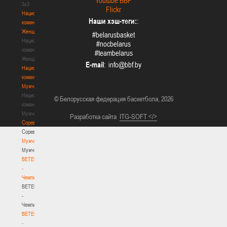
Youtube BBF
3х3
Flickr
Национальная
Наши хэш-теги:
:
команда.
Женщины
#belarusbasket
Национальная
#nocbelarus
команда.
#teambelarus
Женщины
E-mail
:
Национальная
команда.
Мужчины
Национальная
© Белорусская федерация баскетбола, 2026
команда.
Мужчины
Разработка сайта
ITG-SOFT </>
Соревнования
Соревнования
Мужчины
Мужчины
BETERA
-
Чемпионат
BETERA
-
Чемпионат
BETERA
-