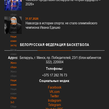
Мужские
2026»
сборные
Мужские
сборные
31.07.2026
Национальная
Навсегда в истории спорта: не стало олимпийского
команда
чемпиона Ивана Едешко
Национальная
команда
Национальная
команда
БЕЛОРУССКАЯ
ФЕДЕРАЦИЯ БАСКЕТБОЛА
(история)
Национальная
команда
Адрес
: Беларусь, г. Минск, пр. Победителей, 23/1 (блок кабинетов
(история)
322), 220004
Женские
сборные
Телефоны
:
Женские
+375 17 282 76 73
сборные
Социальные медиа
:
Национальная
команда
Facebook
Национальная
VK.com
команда
Twitter
Сборные
Instagram
3х3
Telegram
Сборные