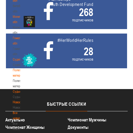
обл
Youth Development Fund
Витебская
268
обл
Могилевская
подписчиков
обл
Могилевская
обл
Гомельская
#HerWorldHerRules
обл
28
Гомельская
обл
подписчиков
Судейство
Судейство
Полезные
материалы
Полезные
материалы
Судьи
Судьи
Новости
БЫСТРЫЕ
ССЫЛКИ
Новости
Все
новости
Актуально
Чемпионат Мужчины
Все
Чемпионат Женщины
Документы
новости