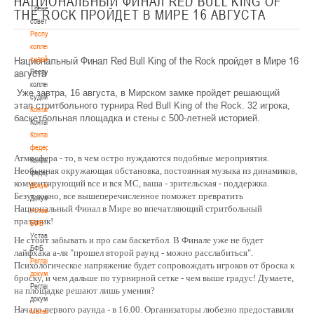
НАЦИОНАЛЬНЫЙ ФИНАЛ RED BULL KING OF
Тренерский
THE ROCK ПРОЙДЕТ В МИРЕ 16 АВГУСТА
совет
Республиканская
коллегия
Национальный Финал Red Bull King of the Rock пройдет в Мире 16
судей
августа
Республиканская
коллегия
Уже завтра, 16 августа, в Мирском замке пройдет решающий
судей
этап стритбольного турнира Red Bull King of the Rock. 32 игрока,
Контакты
баскетбольная площадка и стены с 500-летней историей.
Контакты
Контакты
федерации
Атмосфера - то, в чем остро нуждаются подобные мероприятия.
Контакты
Необычная окружающая обстановка, постоянная музыка из динамиков,
федерации
комментирующий все и вся MC, ваша - зрительская - поддержка.
Документы
Безусловно, все вышеперечисленное поможет превратить
Документы
Национальный Финал в Мире во впечатляющий стритбольный
Устав
праздник!
БФБ
Устав
Не стоит забывать и про сам баскетбол. В Финале уже не будет
БФБ
лайфхака а-ля "прошел второй раунд - можно расслабиться".
Регламентирующие
Психологическое напряжение будет сопровождать игроков от броска к
документы
броску, и чем дальше по турнирной сетке - чем выше градус! Думаете,
Регламентирующие
на площадке решают лишь умения?
документы
Начало первого раунда - в 16.00. Организаторы любезно предоставили
Материалы