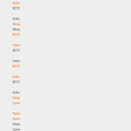
Кубок
BETERA
-
Кубок
Женщины
Женщины
BETERA
-
Чемпионат
BETERA
-
Чемпионат
BETERA
-
Кубок
BETERA
-
Кубок
Международный
турнир
-
"Кубок
Халипского"
Международный
турнир