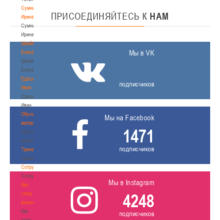
Сумникова
ПРИСОЕДИНЯЙТЕСЬ
К
НАМ
Ирина
Сумникова
Ирина
Швайбович
Мы в VK
Елена
Швайбович
Елена
Едешко
подписчиков
Иван
Едешко
Иван
Обучающие
Мы на Facebook
материалы
1471
Обучающие
материалы
подписчиков
Тренерам
Тренерам
Сотрудничество
Сотрудничество
Мы в Instagram
Как
стать
4248
волонтером
Как
подписчиков
стать