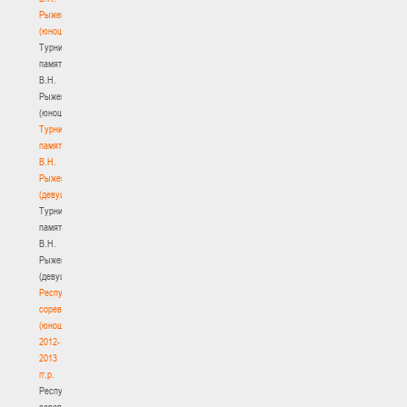
Рыженкова
(юноши)
Турнир
памяти
В.Н.
Рыженкова
(юноши)
Турнир
памяти
В.Н.
Рыженкова
(девушки)
Турнир
памяти
В.Н.
Рыженкова
(девушки)
Республиканские
соревнования
(юноши)
2012-
2013
гг.р.
Республиканские
соревнования