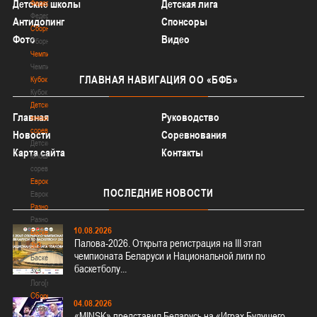
Детские школы
Детская лига
Федерация
Федерация
Антидопинг
Спонсоры
Сборные
Фото
Видео
Сборные
Чемпионат
Чемпионат
ГЛАВНАЯ
НАВИГАЦИЯ ОО «БФБ»
Кубок
Кубок
Детско-
Главная
Руководство
юношеские
соревнования
Новости
Соревнования
Детско-
Карта сайта
Контакты
юношеские
соревнования
Еврокубки
ПОСЛЕДНИЕ
НОВОСТИ
Еврокубки
Разное
Разное
10.08.2026
Баскетбол
Палова-2026. Открыта регистрация на III этап
3х3
чемпионата Беларуси и Национальной лиги по
Баскетбол
баскетболу...
3х3
Лого[modid=121]
Сборные
04.08.2026
Сборные
«MINSK» представил Беларусь на «Играх Будущего –