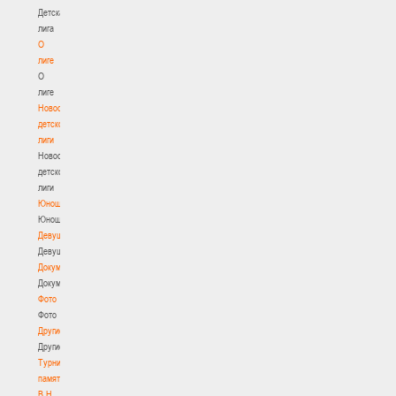
Детская
лига
О
лиге
О
лиге
Новости
детской
лиги
Новости
детской
лиги
Юноши
Юноши
Девушки
Девушки
Документы
Документы
Фото
Фото
Другие
Другие
Турнир
памяти
В.Н.