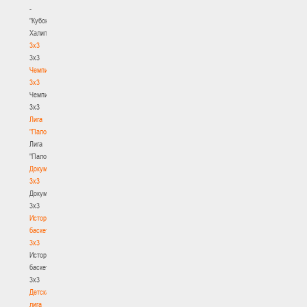
-
"Кубок
Халипского"
3x3
3x3
Чемпионат
3х3
Чемпионат
3х3
Лига
"Палова"
Лига
"Палова"
Документы
3х3
Документы
3х3
История
баскетбола
3х3
История
баскетбола
3х3
Детская
лига