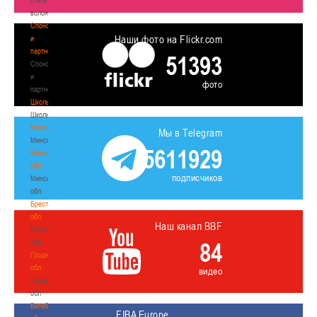
волонтером
Спонсоры
Наши фото на Flickr.com
и
партнеры
51393
Спонсоры
и
фото
партнеры
Школы
Школы
Минск
Мы в Telegram
Минск
5611929
Минская
обл
подписчиков
Минская
обл
Брестская
обл
Наш канал BBF
Брестская
обл
84
Гродненская
обл
видео
Гродненская
обл
Витебская
FIBA Europe