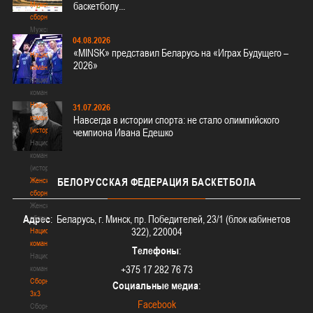
Мужские
баскетболу...
сборные
Мужские
04.08.2026
сборные
«MINSK» представил Беларусь на «Играх Будущего –
Национальная
2026»
команда
Национальная
команда
Национальная
31.07.2026
команда
Навсегда в истории спорта: не стало олимпийского
(история)
чемпиона Ивана Едешко
Национальная
команда
(история)
Женские
БЕЛОРУССКАЯ
ФЕДЕРАЦИЯ БАСКЕТБОЛА
сборные
Женские
Адрес
: Беларусь, г. Минск, пр. Победителей, 23/1 (блок кабинетов
сборные
322), 220004
Национальная
команда
Телефоны
:
Национальная
+375 17 282 76 73
команда
Сборные
Социальные медиа
:
3х3
Facebook
Сборные