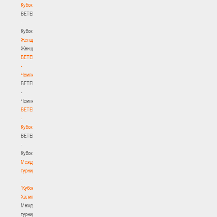
Кубок
BETERA
-
Кубок
Женщины
Женщины
BETERA
-
Чемпионат
BETERA
-
Чемпионат
BETERA
-
Кубок
BETERA
-
Кубок
Международный
турнир
-
"Кубок
Халипского"
Международный
турнир