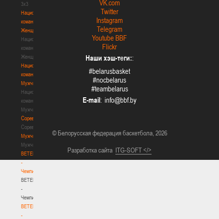
VK.com
3х3
Twitter
Национальная
Instagram
команда.
Telegram
Женщины
Youtube BBF
Национальная
Flickr
команда.
Женщины
Наши хэш-теги:
:
Национальная
#belarusbasket
команда.
#nocbelarus
Мужчины
#teambelarus
Национальная
E-mail
:
команда.
Мужчины
Соревнования
Соревнования
© Белорусская федерация баскетбола, 2026
Мужчины
Мужчины
Разработка сайта
ITG-SOFT </>
BETERA
-
Чемпионат
BETERA
-
Чемпионат
BETERA
-