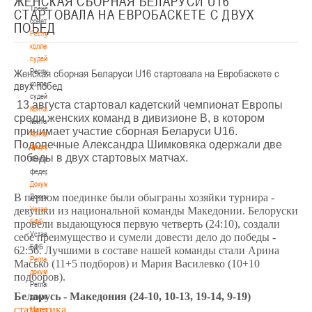
ЖЕНСКАЯ СБОРНАЯ БЕЛАРУСИ U16
Тренерский
СТАРТОВАЛА НА ЕВРОБАСКЕТЕ С ДВУХ
совет
ПОБЕД
Республиканская
коллегия
судей
Женская сборная Беларуси U16 стартовала на Евробаскете с
Республиканская
двух побед
коллегия
судей
13 августа стартовал кадетский чемпионат Европы
Контакты
среди женских команд в дивизионе В, в котором
Контакты
принимает участие сборная Беларуси U16.
Контакты
Подопечные Александра Шимковяка одержали две
федерации
победы в двух стартовых матчах.
Контакты
федерации
Документы
В первом поединке были обыграны хозяйки турнира -
Документы
Устав
девушки из национальной команды Македонии. Белоруски
БФБ
провели выдающуюся первую четверть (24:10), создали
Устав
себе преимущество и сумели довести дело до победы -
БФБ
62:56. Лучшими в составе нашей команды стали Арина
Регламентирующие
Масько (11+5 подборов) и Мария Василевко (10+10
документы
подборов).
Регламентирующие
Беларусь - Македония (24-10, 10-13, 19-14, 9-19)
документы
статистика
Материалы