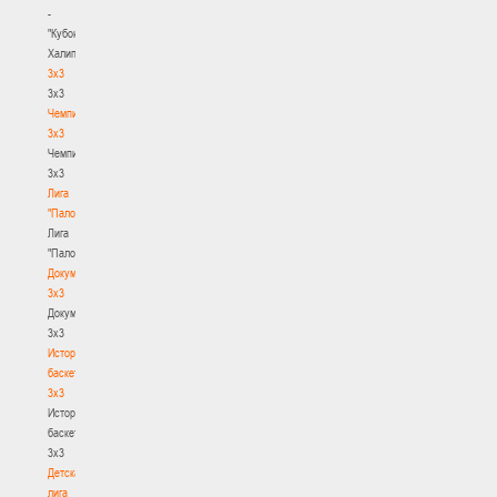
-
"Кубок
Халипского"
3x3
3x3
Чемпионат
3х3
Чемпионат
3х3
Лига
"Палова"
Лига
"Палова"
Документы
3х3
Документы
3х3
История
баскетбола
3х3
История
баскетбола
3х3
Детская
лига