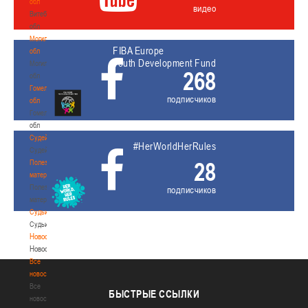
обл
видео
Витебская
обл
Могилевская
FIBA Europe
обл
Youth Development Fund
Могилевская
268
обл
Гомельская
подписчиков
обл
Гомельская
обл
Судейство
#HerWorldHerRules
Судейство
28
Полезные
материалы
Полезные
подписчиков
материалы
Судьи
Судьи
Новости
Новости
Все
новости
Все
БЫСТРЫЕ
ССЫЛКИ
новости