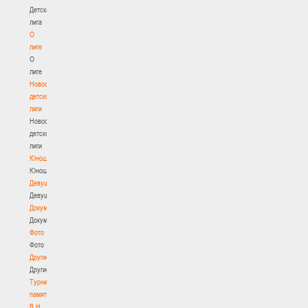
Детская
лига
О
лиге
О
лиге
Новости
детской
лиги
Новости
детской
лиги
Юноши
Юноши
Девушки
Девушки
Документы
Документы
Фото
Фото
Другие
Другие
Турнир
памяти
В.Н.