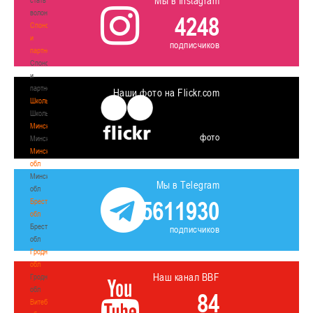
Мы в Instagram
волонтером
4248
Спонсоры
и
подписчиков
партнеры
Спонсоры
и
партнеры
Наши фото на Flickr.com
Школы
Школы
Минск
фото
Минск
Минская
обл
Минская
Мы в Telegram
обл
5611930
Брестская
обл
Брестская
подписчиков
обл
Гродненская
обл
Наш канал BBF
Гродненская
обл
84
Витебская