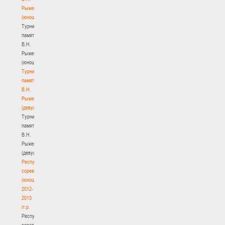
Рыженкова
(юноши)
Турнир
памяти
В.Н.
Рыженкова
(юноши)
Турнир
памяти
В.Н.
Рыженкова
(девушки)
Турнир
памяти
В.Н.
Рыженкова
(девушки)
Республиканские
соревнования
(юноши)
2012-
2013
гг.р.
Республиканские
соревнования