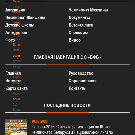
Федерация
Федерация
Актуально
Чемпионат Мужчины
Сборные
Чемпионат Женщины
Документы
Сборные
Чемпионат
Детские школы
Детская лига
Чемпионат
Антидопинг
Спонсоры
Кубок
Кубок
Фото
Видео
Детско-
юношеские
соревнования
ГЛАВНАЯ
НАВИГАЦИЯ ОО «БФБ»
Детско-
юношеские
соревнования
Главная
Руководство
Еврокубки
Новости
Соревнования
Еврокубки
Карта сайта
Контакты
Разное
Разное
Баскетбол
3х3
ПОСЛЕДНИЕ
НОВОСТИ
Баскетбол
3х3
Лого[modid=121]
10.08.2026
Сборные
Палова-2026. Открыта регистрация на III этап
Сборные
чемпионата Беларуси и Национальной лиги по