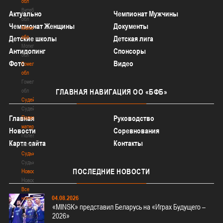
обл
Витебская
Актуально
Чемпионат Мужчины
обл
Чемпионат Женщины
Документы
Могилевская
обл
Детские школы
Детская лига
Могилевская
Антидопинг
Спонсоры
обл
Фото
Видео
Гомельская
обл
Гомельская
обл
ГЛАВНАЯ
НАВИГАЦИЯ ОО «БФБ»
Судейство
Судейство
Главная
Руководство
Полезные
материалы
Новости
Соревнования
Полезные
Карта сайта
Контакты
материалы
Судьи
Судьи
ПОСЛЕДНИЕ
НОВОСТИ
Новости
Новости
Все
04.08.2026
новости
«MINSK» представил Беларусь на «Играх Будущего –
Все
2026»
новости