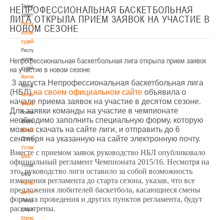
Тренерский
НЕПРОФЕССИОНАЛЬНАЯ БАСКЕТБОЛЬНАЯ
совет
ЛИГА ОТКРЫЛА ПРИЕМ ЗАЯВОК НА УЧАСТИЕ В
Республиканская
НОВОМ СЕЗОНЕ
коллегия
судей
Республиканская
Непрофессиональная баскетбольная лига открыла прием заявок
коллегия
на участие в новом сезоне
судей
Контакты
3 августа Непрофессиональная баскетбольная лига
Контакты
(НБЛ)
на своем официальном сайте
объявила о
Контакты
начале приема заявок на участие в десятом сезоне.
федерации
Для заявки команды на участие в чемпионате
Контакты
необходимо заполнить специальную форму, которую
федерации
можно скачать на сайте лиги, и отправить до 6
Документы
сентября на указанную на сайте электронную почту.
Документы
Устав
Вместе с приемом заявок руководство НБЛ опубликовало
БФБ
официальный регламент Чемпионата 2015/16. Несмотря на
Устав
это, руководство лиги оставило за собой возможность
БФБ
изменения регламента до старта сезона, указав, что все
Регламентирующие
предложения любителей баскетбола, касающиеся смены
документы
формата проведения и других пунктов регламента, будут
Регламентирующие
рассмотрены.
документы
Материалы