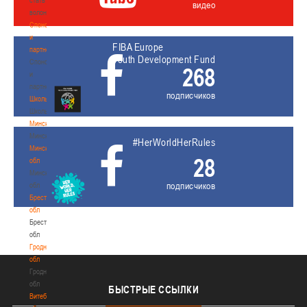
видео
волонтером
Спонсоры
и
FIBA Europe
партнеры
Youth Development Fund
Спонсоры
268
и
партнеры
подписчиков
Школы
Школы
Минск
Минск
#HerWorldHerRules
Минская
28
обл
Минская
подписчиков
обл
Брестская
обл
Брестская
обл
Гродненская
обл
Гродненская
обл
БЫСТРЫЕ
ССЫЛКИ
Витебская