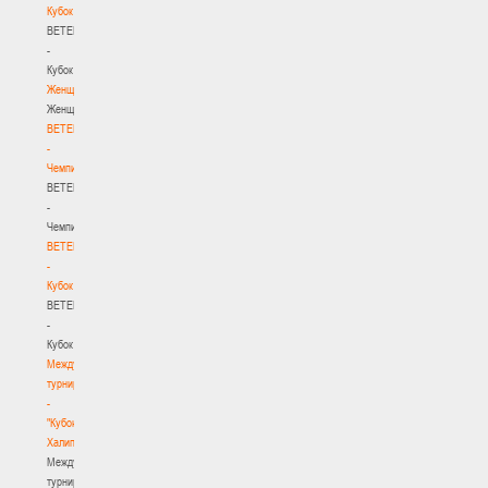
Кубок
BETERA
-
Кубок
Женщины
Женщины
BETERA
-
Чемпионат
BETERA
-
Чемпионат
BETERA
-
Кубок
BETERA
-
Кубок
Международный
турнир
-
"Кубок
Халипского"
Международный
турнир