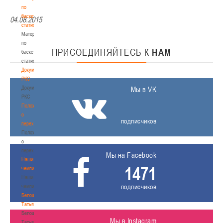
по
баскетбольной
04.08.2015
статистике
Материалы
по
ПРИСОЕДИНЯЙТЕСЬ
К
НАМ
баскетбольной
статистике
Документы
РКС
Документы
Мы в VK
РКС
Положение
о
подписчиков
переходах
Положение
о
переходах
Мы на Facebook
Наши
1471
чемпионы
Наши
подписчиков
чемпионы
Белошапко
Татьяна
Белошапко
Мы в Instagram
Татьяна