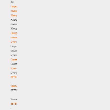
3х3
Национальная
команда.
Женщины
Национальная
команда.
Женщины
Национальная
команда.
Мужчины
Национальная
команда.
Мужчины
Соревнования
Соревнования
Мужчины
Мужчины
BETERA
-
Чемпионат
BETERA
-
Чемпионат
BETERA
-