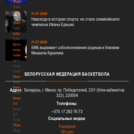
Федерация
Федерация
Сборные
31.07.2026
Сборные
Навсегда в истории спорта: не стало олимпийского
Чемпионат
чемпиона Ивана Едешко
Чемпионат
Кубок
Кубок
31.07.2026
Детско-
БФБ выражает соболезнования родным и близким
юношеские
Михаила Курилика
соревнования
Детско-
юношеские
соревнования
БЕЛОРУССКАЯ
ФЕДЕРАЦИЯ БАСКЕТБОЛА
Еврокубки
Еврокубки
Разное
Адрес
: Беларусь, г. Минск, пр. Победителей, 23/1 (блок кабинетов
Разное
322), 220004
Баскетбол
Телефоны
:
3х3
Баскетбол
+375 17 282 76 73
3х3
Социальные медиа
:
Лого[modid=121]
Сборные
Facebook
Сборные
VK.com