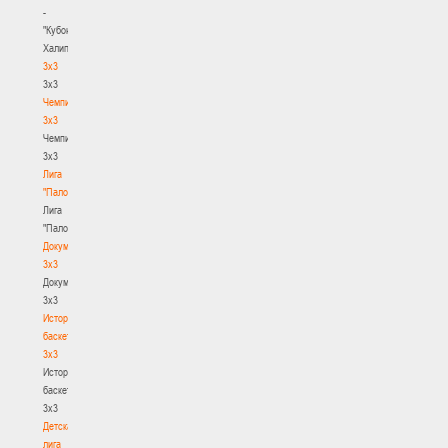
-
"Кубок
Халипского"
3x3
3x3
Чемпионат
3х3
Чемпионат
3х3
Лига
"Палова"
Лига
"Палова"
Документы
3х3
Документы
3х3
История
баскетбола
3х3
История
баскетбола
3х3
Детская
лига