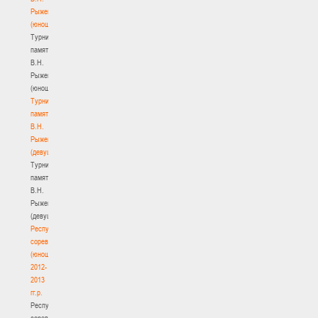
Рыженкова
(юноши)
Турнир
памяти
В.Н.
Рыженкова
(юноши)
Турнир
памяти
В.Н.
Рыженкова
(девушки)
Турнир
памяти
В.Н.
Рыженкова
(девушки)
Республиканские
соревнования
(юноши)
2012-
2013
гг.р.
Республиканские
соревнования