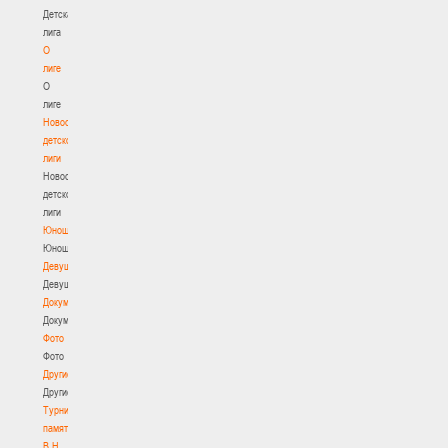
Детская
лига
О
лиге
О
лиге
Новости
детской
лиги
Новости
детской
лиги
Юноши
Юноши
Девушки
Девушки
Документы
Документы
Фото
Фото
Другие
Другие
Турнир
памяти
В.Н.