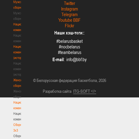
Мужские
Twitter
сборные
Instagram
Мужские
Telegram
сборные
Youtube BBF
Национальная
Flickr
команда
Наши хэш-теги:
:
Национальная
#belarusbasket
команда
#nocbelarus
Национальная
#teambelarus
команда
(история)
E-mail
:
Национальная
команда
(история)
© Белорусская федерация баскетбола, 2026
Женские
сборные
Разработка сайта
ITG-SOFT </>
Женские
сборные
Национальная
команда
Национальная
команда
Сборные
3х3
Сборные