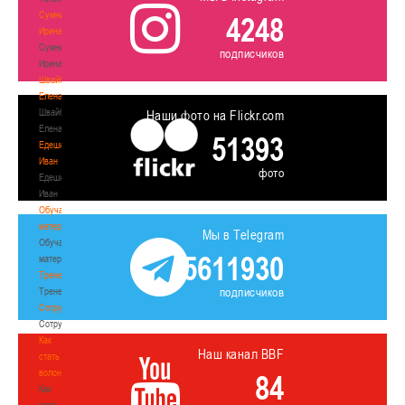
Сумникова
4248
Ирина
Сумникова
подписчиков
Ирина
Швайбович
Елена
Швайбович
Наши фото на Flickr.com
Елена
51393
Едешко
Иван
фото
Едешко
Иван
Обучающие
материалы
Мы в Telegram
Обучающие
5611930
материалы
Тренерам
подписчиков
Тренерам
Сотрудничество
Сотрудничество
Как
Наш канал BBF
стать
волонтером
84
Как
стать