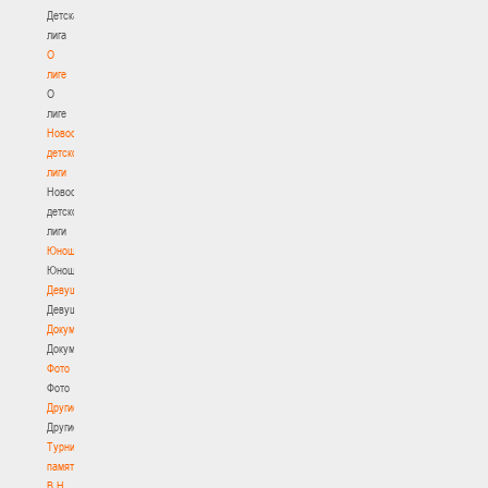
Детская
лига
О
лиге
О
лиге
Новости
детской
лиги
Новости
детской
лиги
Юноши
Юноши
Девушки
Девушки
Документы
Документы
Фото
Фото
Другие
Другие
Турнир
памяти
В.Н.