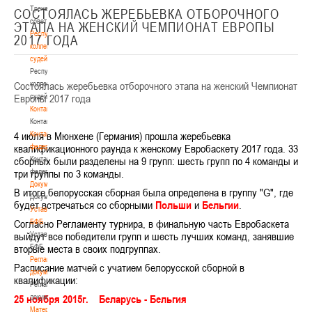
Тренерский
СОСТОЯЛАСЬ ЖЕРЕБЬЕВКА ОТБОРОЧНОГО
совет
ЭТАПА НА ЖЕНСКИЙ ЧЕМПИОНАТ ЕВРОПЫ
Республиканская
2017 ГОДА
коллегия
судей
Республиканская
Состоялась жеребьевка отборочного этапа на женский Чемпионат
коллегия
Европы 2017 года
судей
Контакты
Контакты
4 июля в Мюнхене (Германия) прошла жеребьевка
Контакты
квалификационного раунда к женскому Евробаскету 2017 года. 33
федерации
сборных были разделены на 9 групп: шесть групп по 4 команды и
Контакты
три группы по 3 команды.
федерации
Документы
В итоге белорусская сборная была определена в группу "G", где
Документы
будет встречаться со сборными
Польши
и
Бельгии
.
Устав
Согласно Регламенту турнира, в финальную часть Евробаскета
БФБ
выйдут все победители групп и шесть лучших команд, занявшие
Устав
вторые места в своих подгруппах.
БФБ
Регламентирующие
Расписание матчей с учатием белорусской сборной в
документы
квалификации:
Регламентирующие
25 ноября 2015г. Беларусь - Бельгия
документы
Материалы