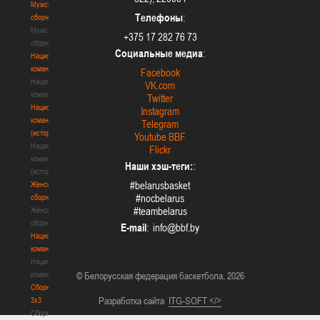
Мужские
Телефоны
:
сборные
Мужские
+375 17 282 76 73
сборные
Социальные медиа
:
Национальная
команда
Facebook
Национальная
VK.com
команда
Twitter
Национальная
Instagram
команда
Telegram
(история)
Youtube BBF
Национальная
Flickr
команда
Наши хэш-теги:
:
(история)
#belarusbasket
Женские
#nocbelarus
сборные
#teambelarus
Женские
сборные
E-mail
:
Национальная
команда
Национальная
команда
© Белорусская федерация баскетбола, 2026
Сборные
Разработка сайта
ITG-SOFT </>
3х3
Сборные