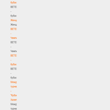
Кубок
BETERA
-
Кубок
Женщины
Женщины
BETERA
-
Чемпионат
BETERA
-
Чемпионат
BETERA
-
Кубок
BETERA
-
Кубок
Международный
турнир
-
"Кубок
Халипского"
Международный
турнир