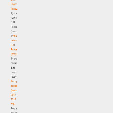
Рыженкова
(юноши)
Турнир
памяти
В.Н.
Рыженкова
(юноши)
Турнир
памяти
В.Н.
Рыженкова
(девушки)
Турнир
памяти
В.Н.
Рыженкова
(девушки)
Республиканские
соревнования
(юноши)
2012-
2013
гг.р.
Республиканские
соревнования