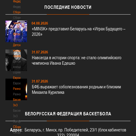
Федерация
ПОСЛЕДНИЕ
НОВОСТИ
Федерация
Сборные
Сборные
04.08.2026
Чемпионат
«MINSK» представил Беларусь на «Играх Будущего –
Чемпионат
2026»
Кубок
Кубок
Детско-
юношеские
31.07.2026
соревнования
Навсегда в истории спорта: не стало олимпийского
Детско-
чемпиона Ивана Едешко
юношеские
соревнования
Еврокубки
31.07.2026
Еврокубки
БФБ выражает соболезнования родным и близким
Разное
Михаила Курилика
Разное
Баскетбол
3х3
Баскетбол
БЕЛОРУССКАЯ
ФЕДЕРАЦИЯ БАСКЕТБОЛА
3х3
Лого[modid=121]
Сборные
Адрес
: Беларусь, г. Минск, пр. Победителей, 23/1 (блок кабинетов
Сборные
322), 220004