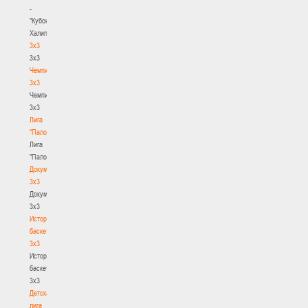
-
"Кубок
Халипского"
3x3
3x3
Чемпионат
3х3
Чемпионат
3х3
Лига
"Палова"
Лига
"Палова"
Документы
3х3
Документы
3х3
История
баскетбола
3х3
История
баскетбола
3х3
Детская
лига