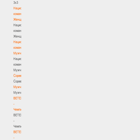
3х3
Национальная
команда.
Женщины
Национальная
команда.
Женщины
Национальная
команда.
Мужчины
Национальная
команда.
Мужчины
Соревнования
Соревнования
Мужчины
Мужчины
BETERA
-
Чемпионат
BETERA
-
Чемпионат
BETERA
-