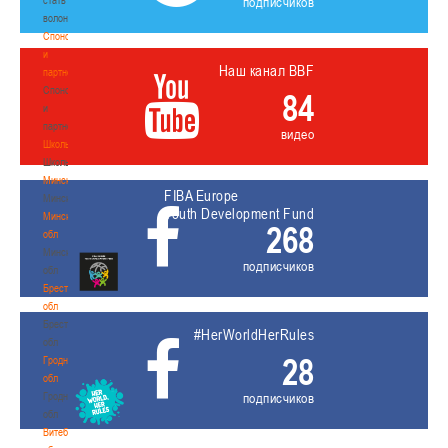
подписчиков
волонтером
Спонсоры
и
Наш канал BBF
партнеры
Спонсоры
84
и
партнеры
видео
Школы
Школы
Минск
FIBA Europe
Минск
Youth Development Fund
Минская
268
обл
Минская
подписчиков
обл
Брестская
обл
Брестская
#HerWorldHerRules
обл
28
Гродненская
обл
Гродненская
подписчиков
обл
Витебская