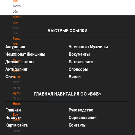
обл
Витебская
обл
Могилевская
обл
Могилевская
БЫСТРЫЕ
ССЫЛКИ
обл
Гомельская
обл
Актуально
Чемпионат Мужчины
Гомельская
Чемпионат Женщины
Документы
обл
Судейство
Детские школы
Детская лига
Судейство
Антидопинг
Спонсоры
Полезные
Фото
Видео
материалы
Полезные
материалы
Судьи
ГЛАВНАЯ
НАВИГАЦИЯ ОО «БФБ»
Судьи
Новости
Новости
Главная
Руководство
Все
Новости
Соревнования
новости
Карта сайта
Контакты
Все
новости