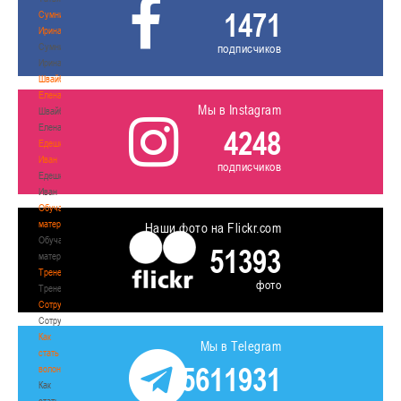
1471
Сумникова
Ирина
Сумникова
подписчиков
Ирина
Швайбович
Елена
Мы в Instagram
Швайбович
Елена
4248
Едешко
Иван
подписчиков
Едешко
Иван
Обучающие
материалы
Наши фото на Flickr.com
Обучающие
51393
материалы
Тренерам
фото
Тренерам
Сотрудничество
Сотрудничество
Как
Мы в Telegram
стать
5611931
волонтером
Как
стать