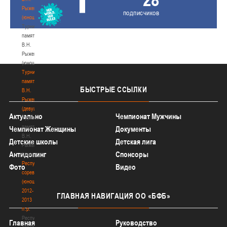
Рыженкова
подписчиков
(юноши)
Турнир
памяти
В.Н.
Рыженкова
(юноши)
Турнир
памяти
БЫСТРЫЕ
ССЫЛКИ
В.Н.
Рыженкова
(девушки)
Актуально
Чемпионат Мужчины
Турнир
памяти
Чемпионат Женщины
Документы
В.Н.
Детские школы
Детская лига
Рыженкова
Антидопинг
Спонсоры
(девушки)
Республиканские
Фото
Видео
соревнования
(юноши)
2012-
ГЛАВНАЯ
НАВИГАЦИЯ ОО «БФБ»
2013
гг.р.
Республиканские
Главная
Руководство
соревнования