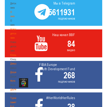
Мы в Telegram
Детская
лига
5611931
О
лиге
подписчиков
О
лиге
Новости
детской
Наш канал BBF
лиги
84
Новости
детской
видео
лиги
Юноши
Юноши
Девушки
FIBA Europe
Девушки
Youth Development Fund
268
Документы
Документы
Фото
подписчиков
Фото
Другие
Другие
#HerWorldHerRules
Турнир
памяти
28
В.Н.