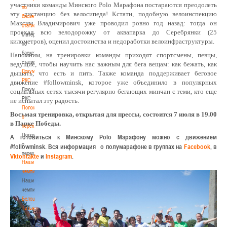
участники команды Минского
Polo
Марафона постараются преодолеть
по
эту дистанцию без велосипеда! Кстати, подобную велоинспекцию
баскетбольной
Максим Владимирович уже проводил ровно год назад: тогда он
статистике
проехал всю велодорожку от аквапарка до Серебрянки (25
Материалы
километров), оценил достоинства и недоработки велоинфраструктуры.
по
баскетбольной
Напомним, на тренировки команды приходят спортсмены, певцы,
статистике
ведущие, чтобы научить нас важным для бега вещам: как бежать, как
Документы
дышать, что есть и пить.
Также команда поддерживает беговое
РКС
д
вижение #followminsk, которое уже объединило в популярных
Документы
социальных сетях тысячи регулярно бегающих минчан с теми, кто еще
РКС
не испытал эту радость.
Положение
Восьмая тренировка, открытая для прессы, состоится 7 июля в 19.00
о
в Парке Победы.
переходах
Положение
А готовиться к Минскому Polo Марафону можно с движением
о
#followminsk. Вся информация о полумарафоне в группах на
Facebook
, в
переходах
Vktontakte
и
Instagram
.
Наши
чемпионы
Наши
чемпионы
Белошапко
Татьяна
Белошапко
Татьяна