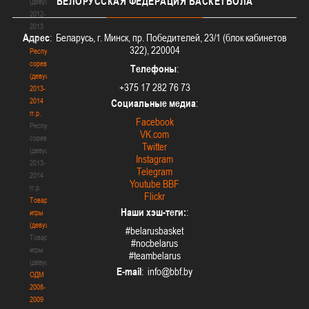
БЕЛОРУССКАЯ
ФЕДЕРАЦИЯ БАСКЕТБОЛА
(девушки)
2012-
2013
Адрес
: Беларусь, г. Минск, пр. Победителей, 23/1 (блок кабинетов
гг.р.
322), 220004
Республиканские
соревнования
Телефоны
:
(девушки)
+375 17 282 76 73
2013-
2014
Социальные медиа
:
гг.р.
Facebook
Республиканские
VK.com
соревнования
Twitter
(девушки)
Instagram
2013-
Telegram
2014
Youtube BBF
гг.р.
Flickr
Товарищеские
Наши хэш-теги:
:
игры
(девушки)
#belarusbasket
Товарищеские
#nocbelarus
игры
#teambelarus
(девушки)
E-mail
:
ОДМ
2008-
2009