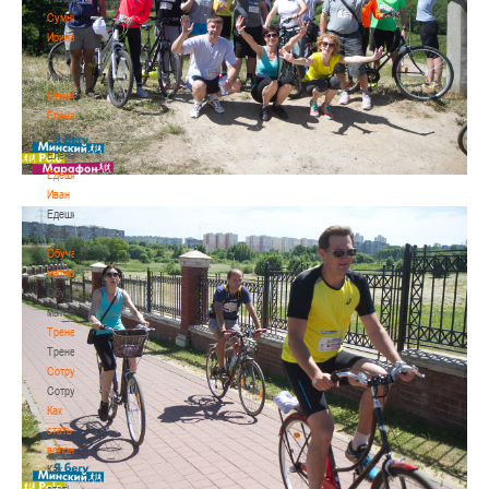
Сумникова
Ирина
Сумникова
Ирина
Швайбович
Елена
Швайбович
Елена
Едешко
Иван
Едешко
Иван
Обучающие
материалы
Обучающие
материалы
Тренерам
Тренерам
Сотрудничество
Сотрудничество
Как
стать
волонтером
Как
стать