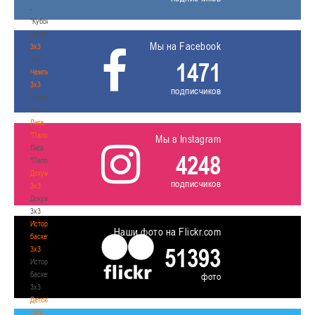
-
"Кубок
Халипского"
Мы на Facebook
3x3
3x3
1471
Чемпионат
3х3
подписчиков
Чемпионат
3х3
Лига
"Палова"
Мы в Instagram
Лига
4248
"Палова"
Документы
подписчиков
3х3
Документы
3х3
История
Наши фото на Flickr.com
баскетбола
51393
3х3
История
баскетбола
фото
3х3
Детская
лига