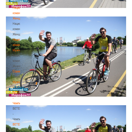
3х3
Национальная
команда.
Женщины
Национальная
команда.
Женщины
Национальная
команда.
Мужчины
Национальная
команда.
Мужчины
Соревнования
Соревнования
Мужчины
Мужчины
BETERA
-
Чемпионат
BETERA
-
Чемпионат
BETERA
-