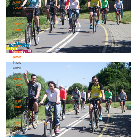
Мужские
сборные
Мужские
сборные
Национальная
команда
Национальная
команда
Национальная
команда
(история)
Национальная
команда
(история)
Женские
сборные
Женские
сборные
Национальная
команда
Национальная
команда
Сборные
3х3
Сборные