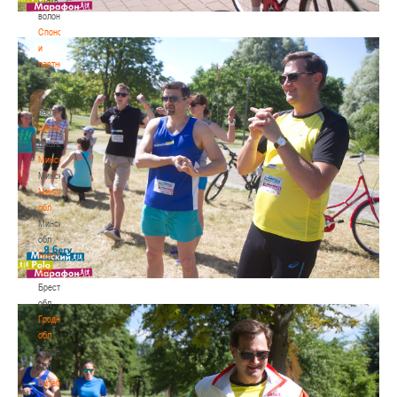
волонтером
Спонсоры
и
партнеры
Спонсоры
и
партнеры
Школы
Школы
Минск
Минск
Минская
обл
Минская
обл
Брестская
обл
Брестская
обл
Гродненская
обл
Гродненская
обл
Витебская