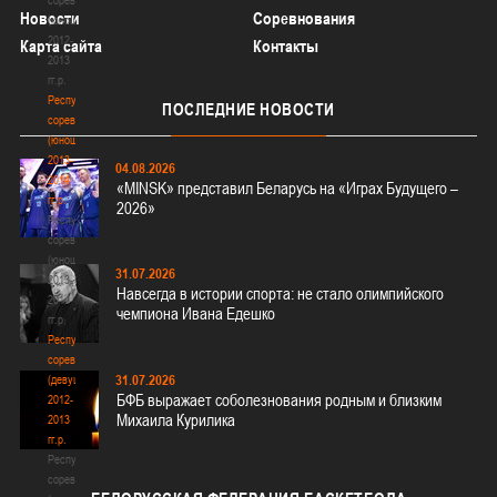
Новости
Соревнования
(юноши)
2012-
Карта сайта
Контакты
2013
гг.р.
Республиканские
ПОСЛЕДНИЕ
НОВОСТИ
соревнования
(юноши)
2013-
04.08.2026
2014
«MINSK» представил Беларусь на «Играх Будущего –
гг.р.
2026»
Республиканские
соревнования
(юноши)
31.07.2026
2013-
Навсегда в истории спорта: не стало олимпийского
2014
чемпиона Ивана Едешко
гг.р.
Республиканские
соревнования
31.07.2026
(девушки)
БФБ выражает соболезнования родным и близким
2012-
Михаила Курилика
2013
гг.р.
Республиканские
соревнования