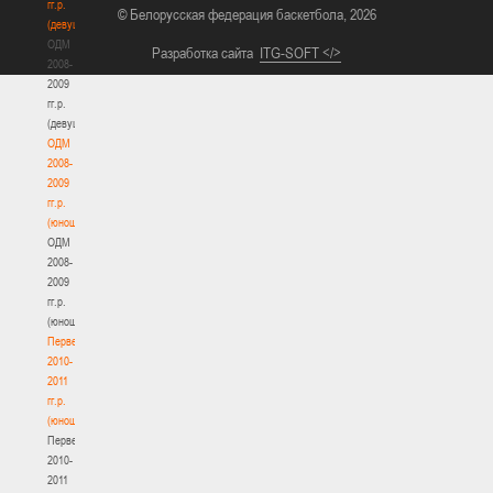
гг.р.
© Белорусская федерация баскетбола, 2026
(девушки)
ОДМ
Разработка сайта
ITG-SOFT </>
2008-
2009
гг.р.
(девушки)
ОДМ
2008-
2009
гг.р.
(юноши)
ОДМ
2008-
2009
гг.р.
(юноши)
Первенство
2010-
2011
гг.р.
(юноши)
Первенство
2010-
2011