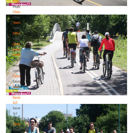
Федерация
Федерация
Сборные
Сборные
Чемпионат
Чемпионат
Кубок
Кубок
Детско-
юношеские
соревнования
Детско-
юношеские
соревнования
Еврокубки
Еврокубки
Разное
Разное
Баскетбол
3х3
Баскетбол
3х3
Лого[modid=121]
Сборные
Сборные