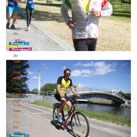
обл
Витебская
обл
Могилевская
обл
Могилевская
обл
Гомельская
обл
Гомельская
обл
Судейство
Судейство
Полезные
материалы
Полезные
материалы
Судьи
Судьи
Новости
Новости
Все
новости
Все
новости