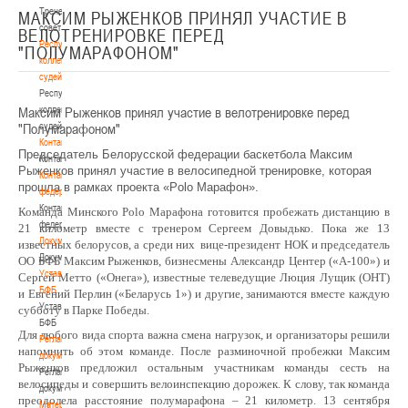
Тренерский
МАКСИМ РЫЖЕНКОВ ПРИНЯЛ УЧАСТИЕ В
совет
ВЕЛОТРЕНИРОВКЕ ПЕРЕД
Республиканская
"ПОЛУМАРАФОНОМ"
коллегия
судей
Республиканская
Максим Рыженков принял участие в велотренировке перед
коллегия
"Полумарафоном"
судей
Контакты
Председатель Белорусской федерации баскетбола Максим
Контакты
Рыженков принял участие в велосипедной тренировке, которая
Контакты
прошла в рамках проекта «
Polo
Марафон».
федерации
Контакты
Команда Минского Polo Марафона готовится пробежать дистанцию в
федерации
21 километр вместе с тренером Сергеем Довыдько. Пока же 13
Документы
известных белорусов, а среди них вице-президент НОК и председатель
Документы
ОО БФБ Максим Рыженков, бизнесмены Александр Центер («А-100») и
Устав
Сергей Метто («Онега»), известные телеведущие Люция Лущик (ОНТ)
БФБ
и Евгений Перлин («Беларусь 1») и другие, занимаются вместе каждую
Устав
субботу в Парке Победы.
БФБ
Для любого вида спорта важна смена нагрузок, и организаторы решили
Регламентирующие
напомнить об этом команде. После разминочной пробежки Максим
документы
Рыженков предложил остальным участникам команды сесть на
Регламентирующие
велосипеды и совершить велоинспекцию дорожек. К слову, так команда
документы
преодолела расстояние полумарафона – 21 километр. 13 сентября
Материалы