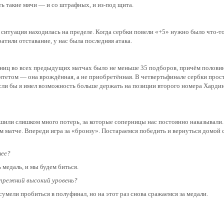
 такие мячи — и со штрафных, и из-под щита.
 ситуация находилась на пределе. Когда сербки повели «+5» нужно было что-то
атили отставание, у нас была последняя атака.
ниц во всех предыдущих матчах было не меньше 35 подборов, причём половин
литетом — она врождённая, а не приобретённая. В четвертьфинале сербки прос
сли бы я имел возможность больше держать на позиции второго номера Хардинг
шили слишком много потерь, за которые соперницы нас постоянно наказывали.
м матче. Впереди игра за «бронзу». Постараемся победить и вернуться домой 
нее?
 медаль, и мы будем биться.
 прежний высокий уровень?
умели пробиться в полуфинал, но на этот раз снова сражаемся за медали.