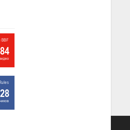
л BBF
84
видео
Rules
28
чиков