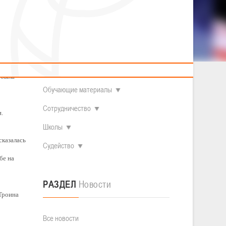
2014 гг.р.
Полезные материалы
Товарищеские игры (девушки)
О федерации
Судьи
ОДМ 2008-2009 гг.р. (девушки)
ющая
ОДМ 2008-2009 гг.р. (юноши)
Контакты
л
Первенство 2010-2011 гг.р. (юноши)
Первенство 2011-2012 гг.р. (юноши)
Документы
л
Первенство 2012-2013 гг.р. (юноши)
о анализ
Наши чемпионы
 была
Обучающие материалы
Сотрудничество
.
Школы
сказалась
Судейство
бе на
РАЗДЕЛ
Новости
 Троина
Все новости