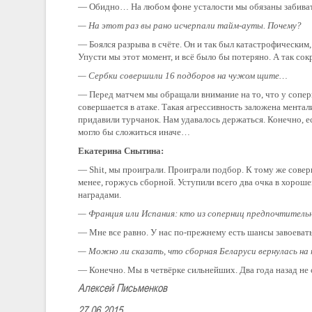
— Обидно… На любом фоне усталости мы обязаны забивать
— На этот раз вы рано исчерпали тайм-ауты. Почему?
— Боялся разрыва в счёте. Он и так был катастрофическим,
Упусти мы этот момент, и всё было бы потеряно. А так сокр
— Сербки совершили 16 подборов на чужом щите…
— Перед матчем мы обращали внимание на то, что у сопер
совершается в атаке. Такая агрессивность заложена мента
придавили турчанок. Нам удавалось держаться. Конечно, е
могло бы сложиться иначе…
Екатерина Снытина:
— Shit, мы проиграли. Проиграли подбор. К тому же совер
менее, горжусь сборной. Уступили всего два очка в хороше
наградами.
— Франция или Испания: кто из соперниц предпочтитель
— Мне все равно. У нас по-прежнему есть шансы завоевать
— Можно ли сказать, что сборная Беларуси вернулась на
— Конечно. Мы в четвёрке сильнейших. Два года назад не с
Алексей Письменков
27.06.2015