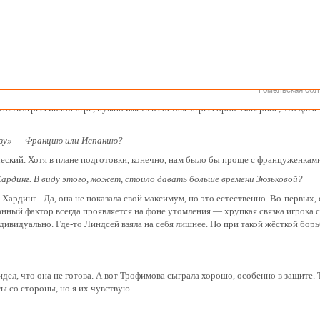
Как стать волонтером
Минск
Спонсоры и партнеры
Минская обл
Брестская обл
ила команде Сербии - 72:74. Главный тренер Анатолий Буяльский и напада
Гродненская об
Витебская обл
Могилевская об
Гомельская обл
гда твоя команда проигрывает матч одним броском. Сейчас проводить какой-т
тоять агрессивной игре, нужно иметь в составе агрессоров. Наверное, это даже
онзу» — Францию или Испанию?
еский. Хотя в плане подготовки, конечно, нам было бы проще с француженками
Хардинг. В виду этого, может, стоило давать больше времени Зюзьковой?
ардинг... Да, она не показала свой максимум, но это естественно. Во-первых, 
анный фактор всегда проявляется на фоне утомления — хрупкая связка игрока с
дивидуально. Где-то Линдсей взяла на себя лишнее. Но при такой жёсткой борь
дел, что она не готова. А вот Трофимова сыграла хорошо, особенно в защите.
ты со стороны, но я их чувствую.