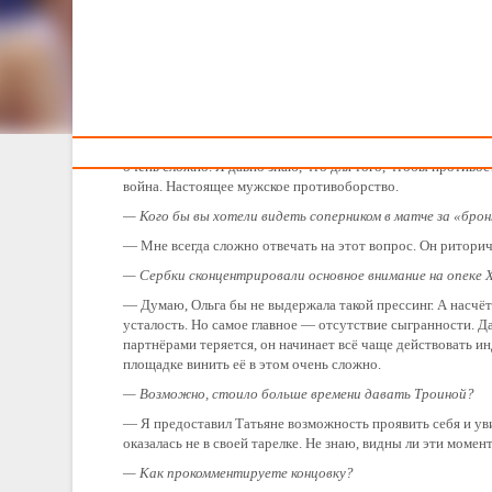
Тренерам
Комментарии после игры с Сербией
26 июня в полуфинале женская сборная Беларуси уступ
Екатерина Снытина дали свои комментарии после игры.
Анатолий Буяльский:
— Наверное, самые трудные минуты в баскетболе — это ко
очень сложно. Я давно знаю, что для того, чтобы противос
война. Настоящее мужское противоборство.
— Кого бы вы хотели видеть соперником в матче за «бр
— Мне всегда сложно отвечать на этот вопрос. Он риторич
— Сербки сконцентрировали основное внимание на опеке 
— Думаю, Ольга бы не выдержала такой прессинг. А насчёт Х
усталость. Но самое главное — отсутствие сыгранности. Д
партнёрами теряется, он начинает всё чаще действовать ин
площадке винить её в этом очень сложно.
— Возможно, стоило больше времени давать Троиной?
— Я предоставил Татьяне возможность проявить себя и уви
оказалась не в своей тарелке. Не знаю, видны ли эти момен
— Как прокомментируете концовку?