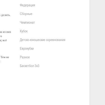
Федерация
Сборные
 делать.
Чемпионат
Кубок
а из них
то
Детско-юношеские соревнования
, всё
Еврокубки
Разное
 Тем не
с
Баскетбол 3х3