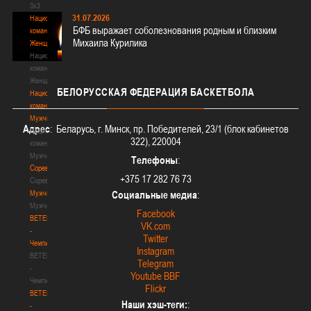
3х3
31.07.2026
Национальная
БФБ выражает соболезнования родным и близким
команда.
Михаила Курилика
Женщины
Национальная
команда.
Женщины
БЕЛОРУССКАЯ
ФЕДЕРАЦИЯ БАСКЕТБОЛА
Национальная
команда.
Мужчины
Адрес
: Беларусь, г. Минск, пр. Победителей, 23/1 (блок кабинетов
Национальная
322), 220004
команда.
Мужчины
Телефоны
:
Соревнования
+375 17 282 76 73
Соревнования
Мужчины
Социальные медиа
:
Мужчины
Facebook
BETERA
VK.com
-
Twitter
Чемпионат
Instagram
BETERA
Telegram
-
Youtube BBF
Чемпионат
Flickr
BETERA
Наши хэш-теги:
:
-