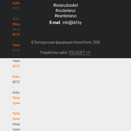
Кубок
#belarusbasket
BETERA
#nocbelarus
-
#teambelarus
Кубок
E-mail
:
Женщины
Женщины
BETERA
-
© Белорусская федерация баскетбола, 2026
Чемпионат
BETERA
Разработка сайта
ITG-SOFT </>
-
Чемпионат
BETERA
-
Кубок
BETERA
-
Кубок
Международный
турнир
-
"Кубок
Халипского"
Международный
турнир