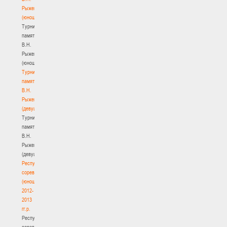
Рыженкова
(юноши)
Турнир
памяти
В.Н.
Рыженкова
(юноши)
Турнир
памяти
В.Н.
Рыженкова
(девушки)
Турнир
памяти
В.Н.
Рыженкова
(девушки)
Республиканские
соревнования
(юноши)
2012-
2013
гг.р.
Республиканские
соревнования