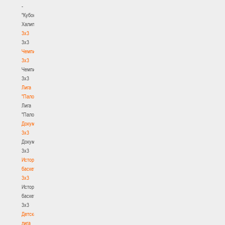
-
"Кубок
Халипского"
3x3
3x3
Чемпионат
3х3
Чемпионат
3х3
Лига
"Палова"
Лига
"Палова"
Документы
3х3
Документы
3х3
История
баскетбола
3х3
История
баскетбола
3х3
Детская
лига