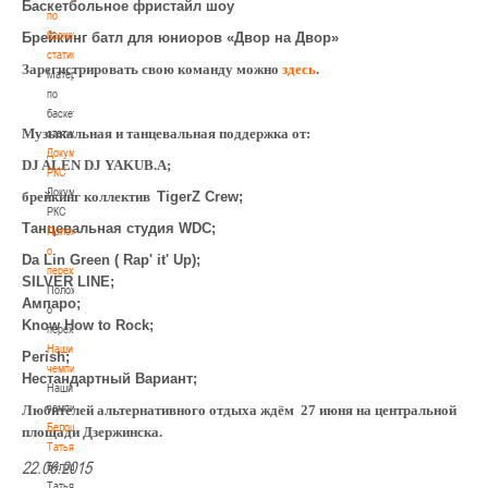
Баскетбольное фристайл шоу
по
баскетбольной
Брейкинг батл для юниоров «Двор на Двор»
статистике
Зарегистрировать свою команду можно
здесь
.
Материалы
по
баскетбольной
Музыкальная и танцевальная поддержка от:
статистике
Документы
DJ ALEN DJ YAKUB.A;
РКС
Документы
брейкинг коллектив
TigerZ
Crew
;
РКС
Танцевальная студия
WDC
;
Положение
о
Da Lin Green ( Rap' it' Up)
;
переходах
SILVER LINE;
Положение
Ампаро
;
о
Know How to Rock;
переходах
Наши
Perish
;
чемпионы
Нестандартный Вариант;
Наши
чемпионы
Любителей альтернативного отдыха ждём 27 июня на центральной
Белошапко
площади Дзержинска.
Татьяна
22.06.2015
Белошапко
Татьяна