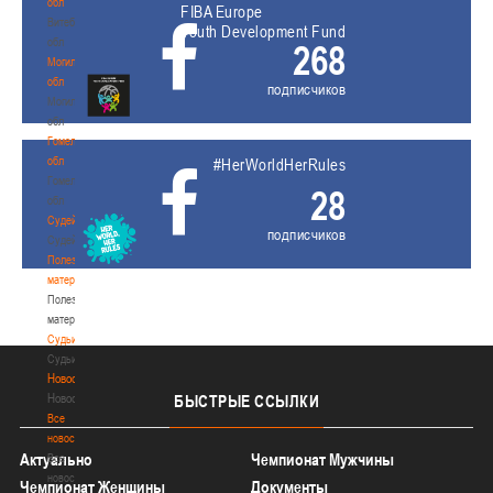
обл
FIBA Europe
Витебская
Youth Development Fund
обл
268
Могилевская
обл
подписчиков
Могилевская
обл
Гомельская
обл
#HerWorldHerRules
Гомельская
28
обл
Судейство
подписчиков
Судейство
Полезные
материалы
Полезные
материалы
Судьи
Судьи
Новости
Новости
БЫСТРЫЕ
ССЫЛКИ
Все
новости
Актуально
Чемпионат Мужчины
Все
новости
Чемпионат Женщины
Документы