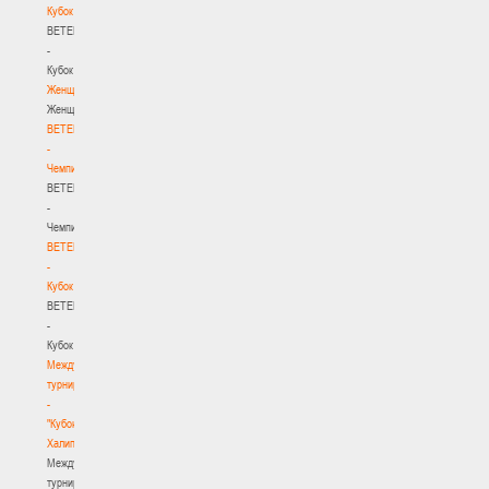
Кубок
BETERA
-
Кубок
Женщины
Женщины
BETERA
-
Чемпионат
BETERA
-
Чемпионат
BETERA
-
Кубок
BETERA
-
Кубок
Международный
турнир
-
"Кубок
Халипского"
Международный
турнир