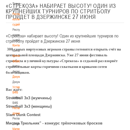
Тренерский
«СТРЕКОЗА» НАБИРАЕТ ВЫСОТУ! ОДИН ИЗ
совет
КРУПНЕЙШИХ ТУРНИРОВ ПО СТРИТБОЛУ
Республиканская
ПРОЙДЕТ В ДЗЕРЖИНСКЕ 27 ИЮНЯ
коллегия
судей
Республиканская
«Стрекоза» набирает высоту! Один из крупнейших турниров по
коллегия
стритболу пройдет в Дзержинске 27 июня
судей
Контакты
300 самых виртуозных игроков страны готовятся открыть счёт на
Контакты
центральной площади Дзержинска. Уже 27 июня фестиваль
Контакты
стритбола и уличной культуры «Стрекоза» в седьмой раз взорвёт
федерации
стритбольные корты горячими схватками и криками сотен
Контакты
федерации
болельщиков.
Документы
Документы
Устав
Вас ждёт:
БФБ
Streetball
Устав
3
x
3 (мужчины)
БФБ
Streetball
3
x
3 (женщины)
Регламентирующие
документы
Slam Dunk Contest
Регламентирующие
Мистер Трюльник" - конкурс трёхочковых бросков
документы
Материалы