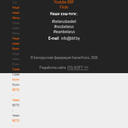
Youtube BBF
3х3
Flickr
Национальная
команда.
Наши хэш-теги:
:
Женщины
#belarusbasket
Национальная
#nocbelarus
команда.
#teambelarus
Женщины
E-mail
:
Национальная
команда.
Мужчины
Национальная
© Белорусская федерация баскетбола, 2026
команда.
Мужчины
Разработка сайта
ITG-SOFT </>
Соревнования
Соревнования
Мужчины
Мужчины
BETERA
-
Чемпионат
BETERA
-
Чемпионат
BETERA
-