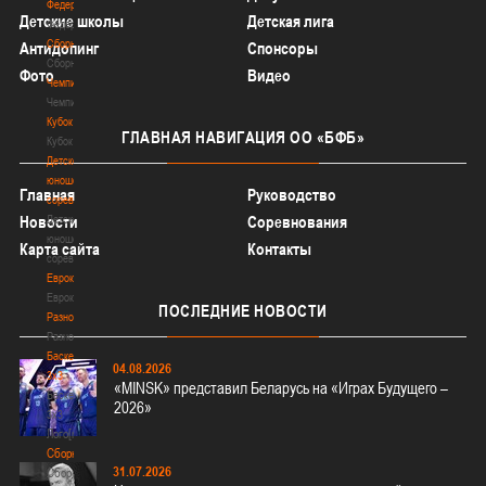
Федерация
Детские школы
Детская лига
Федерация
Сборные
Антидопинг
Спонсоры
Сборные
Фото
Видео
Чемпионат
Чемпионат
Кубок
ГЛАВНАЯ
НАВИГАЦИЯ ОО «БФБ»
Кубок
Детско-
юношеские
Главная
Руководство
соревнования
Новости
Детско-
Соревнования
юношеские
Карта сайта
Контакты
соревнования
Еврокубки
Еврокубки
ПОСЛЕДНИЕ
НОВОСТИ
Разное
Разное
Баскетбол
04.08.2026
3х3
«MINSK» представил Беларусь на «Играх Будущего –
Баскетбол
2026»
3х3
Лого[modid=121]
Сборные
31.07.2026
Сборные