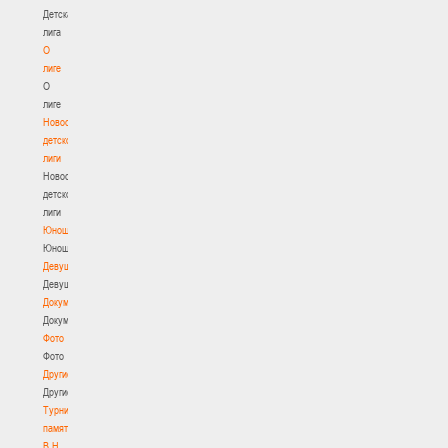
Детская
лига
О
лиге
О
лиге
Новости
детской
лиги
Новости
детской
лиги
Юноши
Юноши
Девушки
Девушки
Документы
Документы
Фото
Фото
Другие
Другие
Турнир
памяти
В.Н.