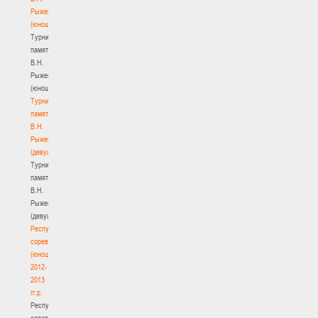
Рыженкова
(юноши)
Турнир
памяти
В.Н.
Рыженкова
(юноши)
Турнир
памяти
В.Н.
Рыженкова
(девушки)
Турнир
памяти
В.Н.
Рыженкова
(девушки)
Республиканские
соревнования
(юноши)
2012-
2013
гг.р.
Республиканские
соревнования