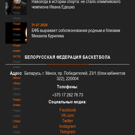
Навсегда в истории спорта: не стало олимпийского
Мужские
чемпиона Ивана Едешко
сборные
Мужские
сборные
Национальная
31.07.2026
команда
БФБ выражает соболезнования родным и близким
Национальная
Михаила Курилика
команда
Национальная
команда
(история)
БЕЛОРУССКАЯ
ФЕДЕРАЦИЯ БАСКЕТБОЛА
Национальная
команда
(история)
Адрес
: Беларусь, г. Минск, пр. Победителей, 23/1 (блок кабинетов
Женские
322), 220004
сборные
Телефоны
:
Женские
сборные
+375 17 282 76 73
Национальная
Социальные медиа
:
команда
Facebook
Национальная
VK.com
команда
Twitter
Сборные
Instagram
3х3
Telegram
Сборные