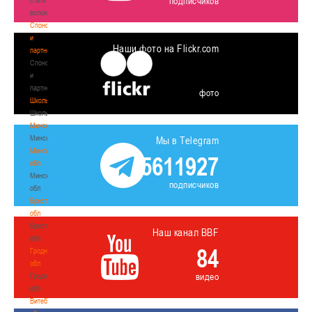
подписчиков
волонтером
Спонсоры
и
Наши фото на Flickr.com
партнеры
Спонсоры
и
партнеры
фото
Школы
Школы
Минск
Минск
Мы в Telegram
Минская
5611927
обл
Минская
подписчиков
обл
Брестская
обл
Брестская
Наш канал BBF
обл
84
Гродненская
обл
видео
Гродненская
обл
Витебская