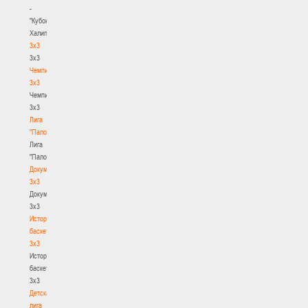
-
"Кубок
Халипского"
3x3
3x3
Чемпионат
3х3
Чемпионат
3х3
Лига
"Палова"
Лига
"Палова"
Документы
3х3
Документы
3х3
История
баскетбола
3х3
История
баскетбола
3х3
Детская
лига