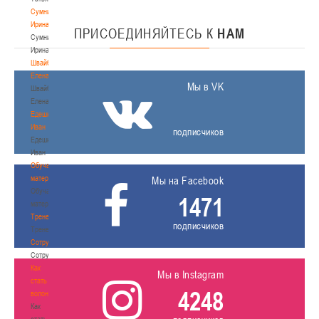
Сумникова
Ирина
ПРИСОЕДИНЯЙТЕСЬ
К
НАМ
Сумникова
Ирина
Швайбович
Елена
Мы в VK
Швайбович
Елена
Едешко
Иван
подписчиков
Едешко
Иван
Обучающие
материалы
Мы на Facebook
Обучающие
1471
материалы
Тренерам
подписчиков
Тренерам
Сотрудничество
Сотрудничество
Как
Мы в Instagram
стать
4248
волонтером
Как
стать