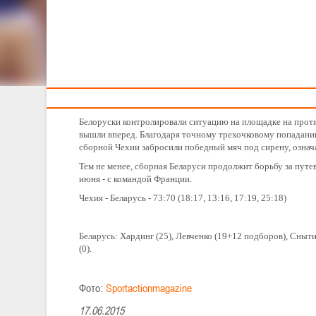
ЕВРОБАСКЕТА-2015
Тренерам
Женская сборная Беларуси уступила команде Чехии в
Национальная женская команда Беларуси начала второй эта
первой для подопечных Анатолия Буяльского на нынешнем
Белоруски контролировали ситуацию на площадке на протя
вышли вперед. Благодаря точному трехочковому попаданию
сборной Чехии забросили победный мяч под сирену, означ
Тем не менее, сборная Беларуси продолжит борьбу за путе
июня - с командой Франции.
Чехия - Беларусь - 73:70 (18:17, 13:16, 17:19, 25:18)
Беларусь: Хардинг (25), Левченко (19+12 подборов), Снытин
(0).
Фото:
Sportactionmagazine
17.06.2015