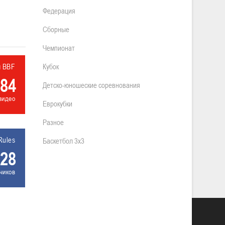
Федерация
Сборные
Чемпионат
Кубок
л BBF
84
Детско-юношеские соревнования
видео
Еврокубки
Разное
Rules
Баскетбол 3х3
28
чиков