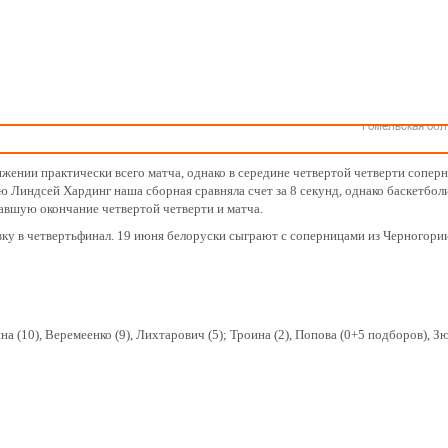
Как стать волонтером
Минск
Спонсоры и партнеры
Минская обл
Брестская обл
Гродненская об
Витебская обл
 первом матче второго этапе Евробаскета-2015
Могилевская об
Гомельская обл
п чемпионата Европы-2015 с поражения от сборной Чехии - 70:73. Эта неудач
 континентальном первенстве.
жении практически всего матча, однако в середине четвертой четверти сопер
 Линдсей Хардинг наша сборная сравняла счет за 8 секунд, однако баскетбол
авшую окончание четвертой четверти и матча.
вку в четвертьфинал. 19 июня белоруски сыграют с соперницами из Черногории
а (10), Веремеенко (9), Лихтарович (5); Троина (2), Попова (0+5 подборов), З