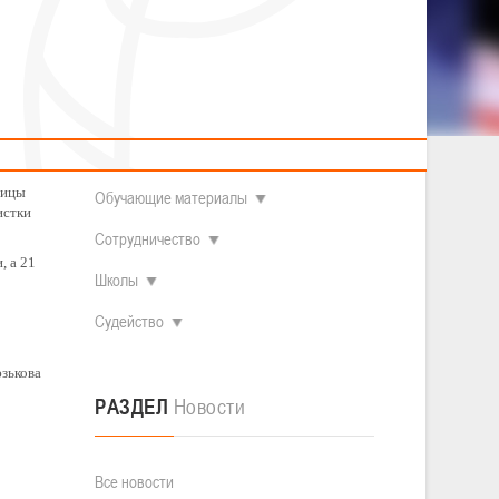
2014 гг.р.
Полезные материалы
Товарищеские игры (девушки)
О федерации
Судьи
ОДМ 2008-2009 гг.р. (девушки)
ОДМ 2008-2009 гг.р. (юноши)
Контакты
л
Первенство 2010-2011 гг.р. (юноши)
Первенство 2011-2012 гг.р. (юноши)
Документы
л
Первенство 2012-2013 гг.р. (юноши)
а стала
Наши чемпионы
ницы
Обучающие материалы
истки
Сотрудничество
, а 21
Школы
Судейство
юзькова
РАЗДЕЛ
Новости
Все новости