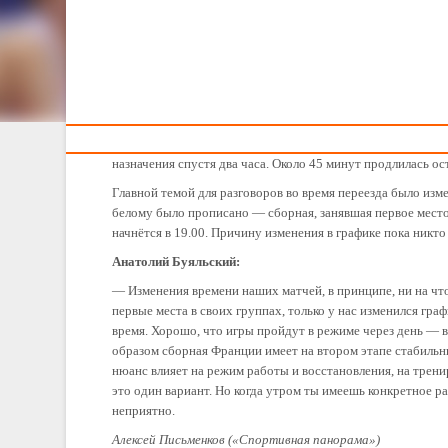
Тренерам
Анатолий Буяльский: причину изменения времени наш
Женская сборная Беларуси благополучно прибыла в ве
чемпионата Европы в группе «Е».
Путешествие получилось недолгим. Автобус с командой вы
назначения спустя два часа. Около 45 минут продлилась ос
Главной темой для разговоров во время переезда было изм
белому было прописано — сборная, занявшая первое место 
начнётся в 19.00. Причину изменения в графике пока никто
Анатолий Буяльский:
— Изменения времени наших матчей, в принципе, ни на чт
первые места в своих группах, только у нас изменился граф
время. Хорошо, что игры пройдут в режиме через день — в
образом сборная Франции имеет на втором этапе стабильны
нюанс влияет на режим работы и восстановления, на тре
это один вариант. Но когда утром ты имеешь конкретное р
неприятно.
Алексей Письменков («Спортивная панорама»)