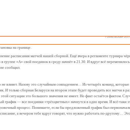
Как стать волонтером
Минск
Спонсоры и партнеры
Минская обл
Брестская обл
их матчей никто не сообщил
Гродненская об
Витебская обл
нгерский Дебрецен — город, в котором завтра начнутся матчи второго 
Могилевская об
Гомельская обл
ехал из румынской Оради в 12.00 по белорусскому времени и прибыл в пункт
тановка на границе.
енение расписания матчей нашей сборной. Ещё вчера в регламенте турнира чё
в группе «А» свой поединок в среду начнёт в 21.30. И вдруг всё переменилос
 не сообщил.
о не влияет. Назову это случайным совпадением… Из четырёх команд, которые
ик. И только сборная Беларуси на втором этапе будет проводить все матчи в ра
 этой ситуации это большого значения не имеет. Но факт остаётся фактом. Сл
й график — все поединки «трёхцветных» начнутся в одно время. И всё-таки э
нировочный процесс. Понимаете, если бы предложенный график был первонача
асписание, а вечером тебе вдруг говорят, что нужно работать по-другому… Эт