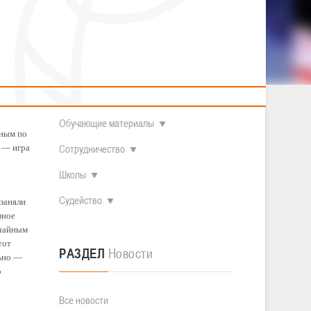
2014 гг.р.
Полезные материалы
Товарищеские игры (девушки)
О федерации
Судьи
ОДМ 2008-2009 гг.р. (девушки)
ОДМ 2008-2009 гг.р. (юноши)
Контакты
л
Первенство 2010-2011 гг.р. (юноши)
этапа
Первенство 2011-2012 гг.р. (юноши)
Документы
л
Первенство 2012-2013 гг.р. (юноши)
Наши чемпионы
Обучающие материалы
рным по
ь — игра
Сотрудничество
Школы
Судейство
 заняли
зное
учайным
тот
РАЗДЕЛ
Новости
льно —
о
Все новости