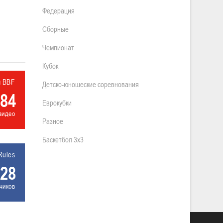
Федерация
Сборные
Чемпионат
Кубок
л BBF
Детско-юношеские соревнования
84
Еврокубки
видео
Разное
Баскетбол 3х3
Rules
28
чиков