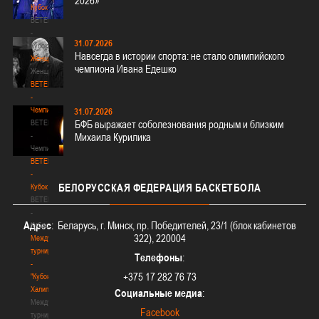
2026»
Кубок
BETERA
-
31.07.2026
Кубок
Навсегда в истории спорта: не стало олимпийского
Женщины
чемпиона Ивана Едешко
Женщины
BETERA
-
Чемпионат
31.07.2026
BETERA
БФБ выражает соболезнования родным и близким
-
Михаила Курилика
Чемпионат
BETERA
-
БЕЛОРУССКАЯ
ФЕДЕРАЦИЯ БАСКЕТБОЛА
Кубок
BETERA
-
Адрес
: Беларусь, г. Минск, пр. Победителей, 23/1 (блок кабинетов
Кубок
322), 220004
Международный
турнир
Телефоны
:
-
+375 17 282 76 73
"Кубок
Халипского"
Социальные медиа
:
Международный
Facebook
турнир