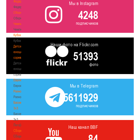
Федерация
Мы в Instagram
Федерация
4248
Сборные
Сборные
подписчиков
Чемпионат
Чемпионат
Кубок
Кубок
Наши фото на Flickr.com
Детско-
51393
юношеские
соревнования
Детско-
фото
юношеские
соревнования
Еврокубки
Мы в Telegram
Еврокубки
Разное
5611929
Разное
Баскетбол
подписчиков
3х3
Баскетбол
3х3
Лого[modid=121]
Наш канал BBF
Сборные
84
Сборные