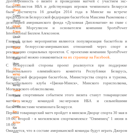
Договоренность о визите и проведении матчей с участием экс-
Сумникова
баскетболистов НБА и действующих игроков чемпионата Беларуси
Ирина
была достигнута 16 декабря 2014 года в Минске на встрече
Сумникова
председателя Белорусской федерации баскетбола Максима Рыженкова с
Ирина
делегацией американского фонда «Духовная Дипломатия» во главе с
Швайбович
Майклом Моргулисом и основателем компании SportsPower
Елена
International Биллом Алексоном.
Швайбович
Главной целью мероприятия являются популяризация баскетбола и
Елена
развитие белорусско-американских отношений через спорт и
Едешко
реализацию социальных проектов. С проектами компании SportsPower
Иван
International можно ознакомиться
на их странице на Facebook
.
Едешко
Иван
С белорусской стороны проект реализуется при поддержке
Обучающие
Национального олимпийского комитета Республики Беларусь,
материалы
Белорусской федерации баскетбола, Министерства спорта и туризма,
Обучающие
баскетбольного клуба «Цмоки-Минск», Минского горисполкома,
материалы
Могилевского облисполкома.
Тренерам
Главным спортивным событием этого визита станут товарищеские
Тренерам
матчи между командой экс-игроков НБА и сильнейшими
Сотрудничество
Сотрудничество
баскетболистами чемпионата Беларуси.
Как
Первый товарищеский матч пройдет в минском Дворце спорта 30 мая в
стать
19:00, второй - в могилевском спорткомплексе "Олимпиец" 1 июня в
волонтером
18:00.
Как
Ожидается, что в составе американской команды будут играть Джером
стать