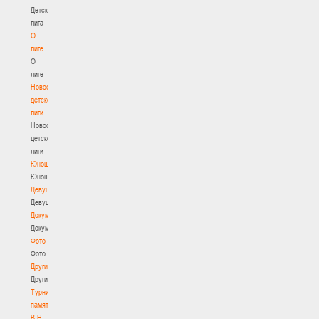
Детская
лига
О
лиге
О
лиге
Новости
детской
лиги
Новости
детской
лиги
Юноши
Юноши
Девушки
Девушки
Документы
Документы
Фото
Фото
Другие
Другие
Турнир
памяти
В.Н.