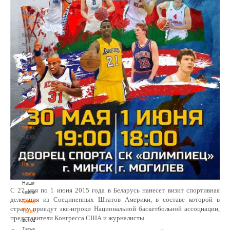
по
баскетбольной
статистике
Материалы
по
баскетбольной
статистике
Документы
РКС
Документы
РКС
Положение
о
переходах
Положение
о
переходах
Наши
чемпионы
Наши
С 27 мая по 1 июня 2015 года в Беларусь нанесет визит спортивная
чемпионы
делегация из Соединенных Штатов Америки, в составе которой в
Белошапко
страну приедут экс-игроки Национальной баскетбольной ассоциации,
Татьяна
представители Конгресса США и журналисты.
Белошапко
Татьяна