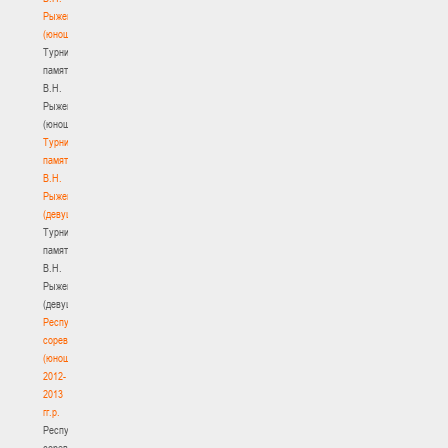
Рыженкова
(юноши)
Турнир
памяти
В.Н.
Рыженкова
(юноши)
Турнир
памяти
В.Н.
Рыженкова
(девушки)
Турнир
памяти
В.Н.
Рыженкова
(девушки)
Республиканские
соревнования
(юноши)
2012-
2013
гг.р.
Республиканские
соревнования