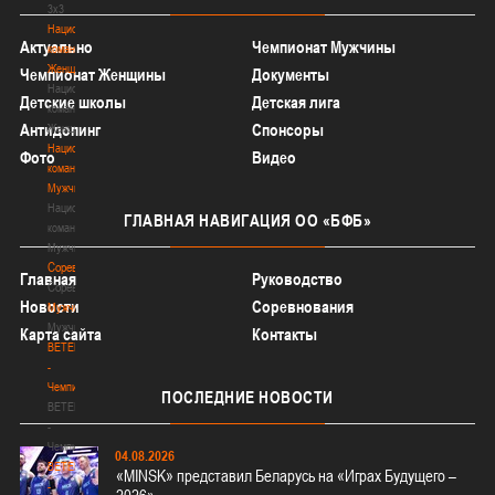
3х3
Национальная
Актуально
Чемпионат Мужчины
команда.
Женщины
Чемпионат Женщины
Документы
Национальная
Детские школы
Детская лига
команда.
Антидопинг
Спонсоры
Женщины
Национальная
Фото
Видео
команда.
Мужчины
Национальная
ГЛАВНАЯ
НАВИГАЦИЯ ОО «БФБ»
команда.
Мужчины
Соревнования
Главная
Руководство
Соревнования
Новости
Соревнования
Мужчины
Мужчины
Карта сайта
Контакты
BETERA
-
Чемпионат
ПОСЛЕДНИЕ
НОВОСТИ
BETERA
-
Чемпионат
04.08.2026
BETERA
«MINSK» представил Беларусь на «Играх Будущего –
-