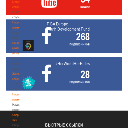
Мужские
видео
сборные
Мужские
сборные
Национальная
FIBA Europe
команда
Youth Development Fund
268
Национальная
команда
Национальная
подписчиков
команда
(история)
Национальная
#HerWorldHerRules
команда
(история)
28
Женские
сборные
подписчиков
Женские
сборные
Национальная
команда
Национальная
команда
Сборные
3х3
БЫСТРЫЕ
ССЫЛКИ
Сборные