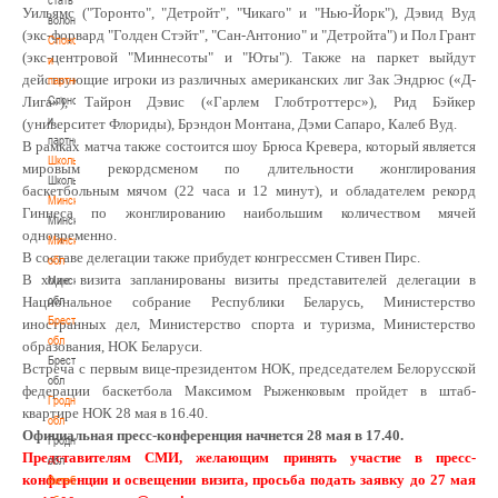
Уильямс ("Торонто", "Детройт", "Чикаго" и "Нью-Йорк"), Дэвид Вуд
волонтером
(экс-форвард "Голден Стэйт", "Сан-Антонио" и "Детройта") и Пол Грант
Спонсоры
(экс-центровой "Миннесоты" и "Юты"). Также на паркет выйдут
и
действующие игроки из различных американских лиг Зак Эндрюс («Д-
партнеры
Спонсоры
Лига»), Тайрон Дэвис («Гарлем Глобтроттерс»), Рид Бэйкер
и
(университет Флориды), Брэндон Монтана, Дэми Сапаро, Калеб Вуд.
партнеры
В рамках матча также состоится шоу Брюса Кревера, который является
Школы
мировым рекордсменом по длительности жонглирования
Школы
баскетбольным мячом (22 часа и 12 минут), и обладателем рекорд
Минск
Гиннеса по жонглированию наибольшим количеством мячей
Минск
одновременно.
Минская
В составе делегации также прибудет конгрессмен Стивен Пирс.
обл
В ходе визита запланированы визиты представителей делегации в
Минская
обл
Национальное собрание Республики Беларусь, Министерство
Брестская
иностранных дел, Министерство спорта и туризма, Министерство
обл
образования, НОК Беларуси.
Брестская
Встреча с первым вице-президентом НОК, председателем Белорусской
обл
федерации баскетбола Максимом Рыженковым пройдет в штаб-
Гродненская
квартире НОК 28 мая в 16.40.
обл
Официальная пресс-конференция начнется 28 мая в 17.40.
Гродненская
Представителям СМИ, желающим принять участие в пресс-
обл
конференции и освещении визита, просьба подать заявку до 27 мая
Витебская