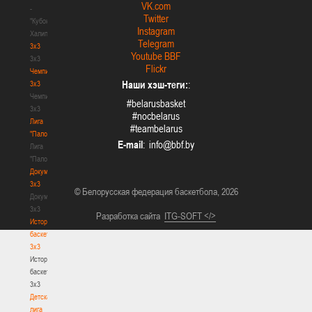
VK.com
-
Twitter
"Кубок
Instagram
Халипского"
Telegram
3x3
Youtube BBF
3x3
Flickr
Чемпионат
Наши хэш-теги:
:
3х3
Чемпионат
#belarusbasket
3х3
#nocbelarus
Лига
#teambelarus
"Палова"
E-mail
:
Лига
"Палова"
Документы
3х3
© Белорусская федерация баскетбола, 2026
Документы
3х3
Разработка сайта
ITG-SOFT </>
История
баскетбола
3х3
История
баскетбола
3х3
Детская
лига