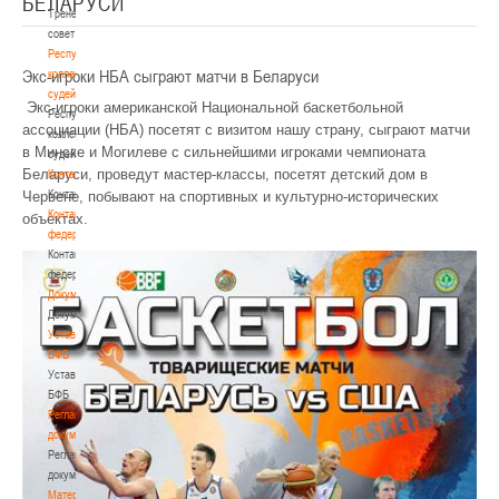
БЕЛАРУСИ
Тренерский
совет
Республиканская
Экс-игроки НБА сыграют матчи в Беларуси
коллегия
судей
Экс-игроки американской
Национальной баскетбольной
Республиканская
ассоциации (НБА)
посетят с визитом нашу страну, сыграют матчи
коллегия
в Минске и Могилеве с
сильнейшими игроками чемпионата
судей
Беларуси, проведут мастер-классы, посетят детский дом в
Контакты
Контакты
Червене, побывают на спортивных и культурно-исторических
Контакты
объектах.
федерации
Контакты
федерации
Документы
Документы
Устав
БФБ
Устав
БФБ
Регламентирующие
документы
Регламентирующие
документы
Материалы