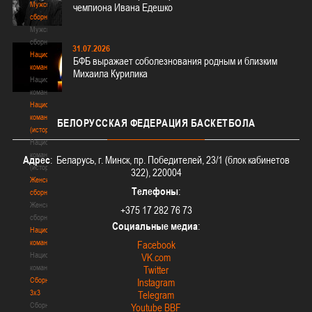
Мужские
чемпиона Ивана Едешко
сборные
Мужские
сборные
31.07.2026
Национальная
БФБ выражает соболезнования родным и близким
команда
Михаила Курилика
Национальная
команда
Национальная
команда
БЕЛОРУССКАЯ
ФЕДЕРАЦИЯ БАСКЕТБОЛА
(история)
Национальная
команда
Адрес
: Беларусь, г. Минск, пр. Победителей, 23/1 (блок кабинетов
(история)
322), 220004
Женские
Телефоны
:
сборные
Женские
+375 17 282 76 73
сборные
Социальные медиа
:
Национальная
команда
Facebook
Национальная
VK.com
команда
Twitter
Сборные
Instagram
3х3
Telegram
Сборные
Youtube BBF