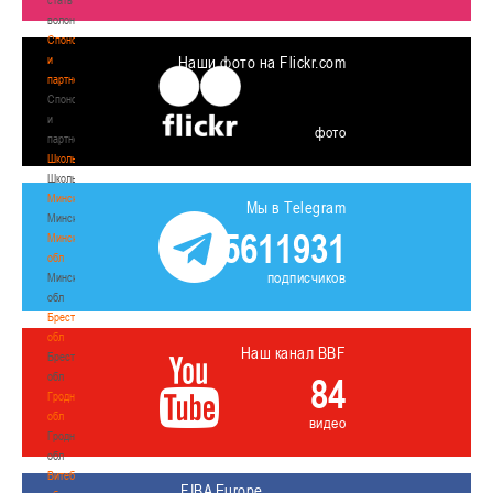
волонтером
Спонсоры
и
Наши фото на Flickr.com
партнеры
Спонсоры
и
фото
партнеры
Школы
Школы
Минск
Мы в Telegram
Минск
5611931
Минская
обл
подписчиков
Минская
обл
Брестская
обл
Наш канал BBF
Брестская
обл
84
Гродненская
обл
видео
Гродненская
обл
Витебская
FIBA Europe