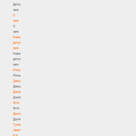
Детская
лига
О
лиге
О
лиге
Новости
детской
лиги
Новости
детской
лиги
Юноши
Юноши
Девушки
Девушки
Документы
Документы
Фото
Фото
Другие
Другие
Турнир
памяти
В.Н.