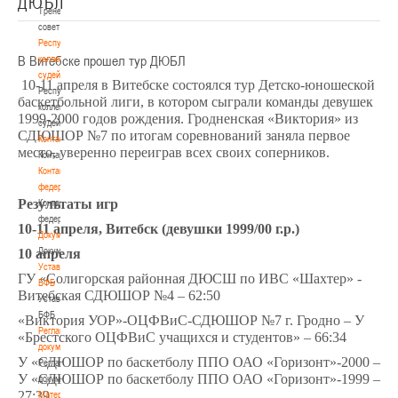
ДЮБЛ
Тренерский
совет
Республиканская
В Витебске прошел тур ДЮБЛ
коллегия
судей
10-11 апреля в Витебске состоялся тур Детско-юношеской
Республиканская
баскетбольной лиги, в котором сыграли команды девушек
коллегия
1999-2000 годов рождения. Гродненская «Виктория» из
судей
СДЮШОР №7 по итогам соревнований заняла первое
Контакты
место, уверенно переиграв всех своих соперников.
Контакты
Контакты
федерации
Результаты игр
Контакты
федерации
10-11 апреля, Витебск (девушки 1999/00 г.р.)
Документы
Документы
10 апреля
Устав
ГУ «Солигорская районная ДЮСШ по ИВС «Шахтер» -
БФБ
Витебская СДЮШОР №4 – 62:50
Устав
БФБ
«Виктория УОР»-ОЦФВиС-СДЮШОР №7 г. Гродно – У
Регламентирующие
«Брестского ОЦФВиС учащихся и студентов» – 66:34
документы
У «СДЮШОР по баскетболу ППО ОАО «Горизонт»-2000 –
Регламентирующие
У «СДЮШОР по баскетболу ППО ОАО «Горизонт»-1999 –
документы
27:39
Материалы