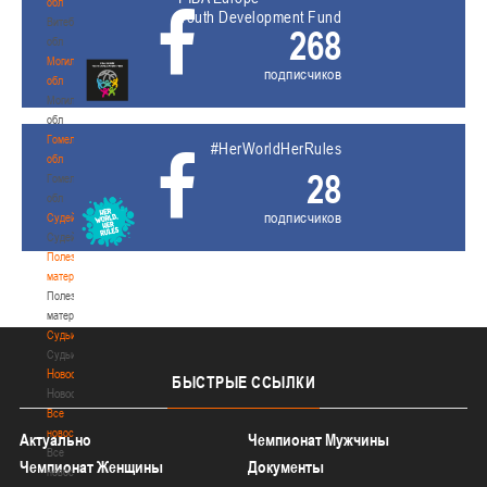
обл
Youth Development Fund
Витебская
268
обл
Могилевская
подписчиков
обл
Могилевская
обл
Гомельская
#HerWorldHerRules
обл
28
Гомельская
обл
подписчиков
Судейство
Судейство
Полезные
материалы
Полезные
материалы
Судьи
Судьи
Новости
БЫСТРЫЕ
ССЫЛКИ
Новости
Все
новости
Актуально
Чемпионат Мужчины
Все
Чемпионат Женщины
Документы
новости