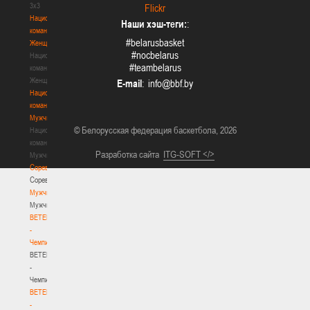
3х3
Flickr
Национальная
Наши хэш-теги:
:
команда.
#belarusbasket
Женщины
#nocbelarus
Национальная
#teambelarus
команда.
Женщины
E-mail
:
Национальная
команда.
Мужчины
© Белорусская федерация баскетбола, 2026
Национальная
команда.
Разработка сайта
ITG-SOFT </>
Мужчины
Соревнования
Соревнования
Мужчины
Мужчины
BETERA
-
Чемпионат
BETERA
-
Чемпионат
BETERA
-