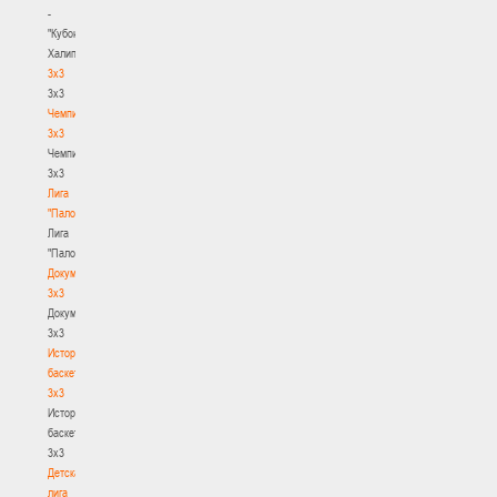
-
"Кубок
Халипского"
3x3
3x3
Чемпионат
3х3
Чемпионат
3х3
Лига
"Палова"
Лига
"Палова"
Документы
3х3
Документы
3х3
История
баскетбола
3х3
История
баскетбола
3х3
Детская
лига