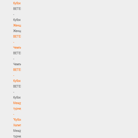
Кубок
BETERA
-
Кубок
Женщины
Женщины
BETERA
-
Чемпионат
BETERA
-
Чемпионат
BETERA
-
Кубок
BETERA
-
Кубок
Международный
турнир
-
"Кубок
Халипского"
Международный
турнир