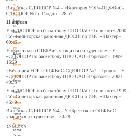
по
Витебская СДЮШОР №4 – «Виктория УОР»-ОЦФВиС-
баскетбольной
СДЮШОР №7 г. Гродно – 28:57
статистике
Материалы
11 апреля
по
У «СДЮШОР по баскетболу ППО ОАО «Горизонт»-2000 –
баскетбольной
ГУ «Солигорская районная ДЮСШ по ИВС «Шахтер» –
статистике
60:46
Документы
РКС
У «Брестского ОЦФВиС учащихся и студентов» – У
Документы
«СДЮШОР по баскетболу ППО ОАО «Горизонт»-1999 –
РКС
16:29
Положение
о
«Виктория УОР»-ОЦФВиС-СДЮШОР №7 г. Гродно – У
переходах
«СДЮШОР по баскетболу ППО ОАО «Горизонт»-2000 –
Положение
40:35
о
У «СДЮШОР по баскетболу ППО ОАО «Горизонт»-1999 –
переходах
ГУ «Солигорская районная ДЮСШ по ИВС «Шахтер» –
Наши
46:49
чемпионы
Наши
Витебская СДЮШОР №4 – У «Брестского ОЦФВиС
чемпионы
учащихся и студентов» – 30:28
Белошапко
Татьяна
15.04.2015
Белошапко
Татьяна