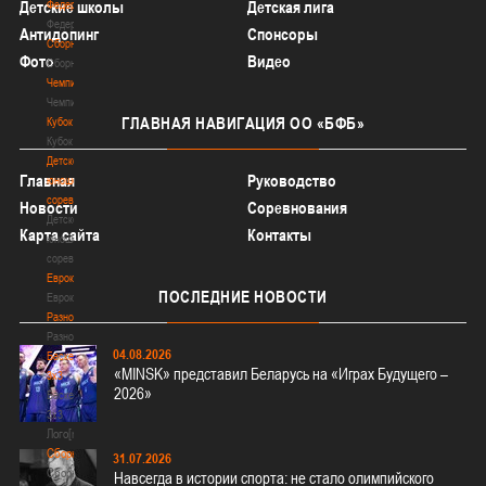
Федерация
Детские школы
Детская лига
Федерация
Антидопинг
Спонсоры
Сборные
Фото
Видео
Сборные
Чемпионат
Чемпионат
ГЛАВНАЯ
НАВИГАЦИЯ ОО «БФБ»
Кубок
Кубок
Детско-
Главная
Руководство
юношеские
соревнования
Новости
Соревнования
Детско-
Карта сайта
Контакты
юношеские
соревнования
Еврокубки
ПОСЛЕДНИЕ
НОВОСТИ
Еврокубки
Разное
Разное
04.08.2026
Баскетбол
«MINSK» представил Беларусь на «Играх Будущего –
3х3
2026»
Баскетбол
3х3
Лого[modid=121]
Сборные
31.07.2026
Сборные
Навсегда в истории спорта: не стало олимпийского