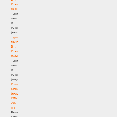
Рыженкова
(юноши)
Турнир
памяти
В.Н.
Рыженкова
(юноши)
Турнир
памяти
В.Н.
Рыженкова
(девушки)
Турнир
памяти
В.Н.
Рыженкова
(девушки)
Республиканские
соревнования
(юноши)
2012-
2013
гг.р.
Республиканские
соревнования