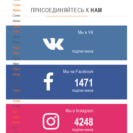
Сумникова
ПРИСОЕДИНЯЙТЕСЬ
К
НАМ
Ирина
Сумникова
Ирина
Швайбович
Елена
Мы в VK
Швайбович
Елена
Едешко
подписчиков
Иван
Едешко
Иван
Обучающие
Мы на Facebook
материалы
1471
Обучающие
материалы
подписчиков
Тренерам
Тренерам
Сотрудничество
Сотрудничество
Мы в Instagram
Как
стать
4248
волонтером
Как
подписчиков
стать