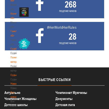
обл
268
Витебская
обл
подписчиков
Могилевская
обл
Могилевская
обл
#HerWorldHerRules
Гомельская
28
обл
Гомельская
подписчиков
обл
Судейство
Судейство
Полезные
материалы
Полезные
материалы
Судьи
БЫСТРЫЕ
ССЫЛКИ
Судьи
Новости
Новости
Актуально
Чемпионат Мужчины
Все
новости
Чемпионат Женщины
Документы
Все
Детские школы
Детская лига
новости