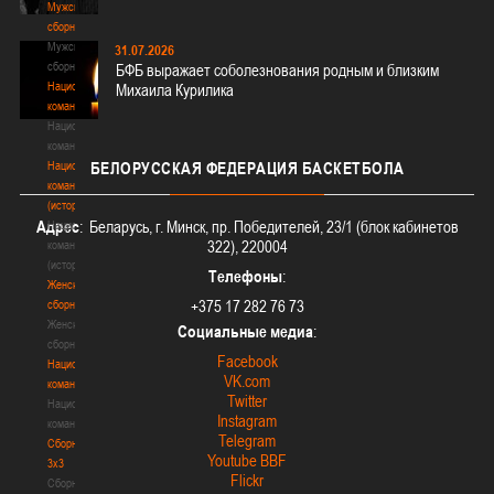
Мужские
сборные
Мужские
31.07.2026
сборные
БФБ выражает соболезнования родным и близким
Национальная
Михаила Курилика
команда
Национальная
команда
Национальная
БЕЛОРУССКАЯ
ФЕДЕРАЦИЯ БАСКЕТБОЛА
команда
(история)
Адрес
: Беларусь, г. Минск, пр. Победителей, 23/1 (блок кабинетов
Национальная
322), 220004
команда
(история)
Телефоны
:
Женские
+375 17 282 76 73
сборные
Женские
Социальные медиа
:
сборные
Facebook
Национальная
VK.com
команда
Twitter
Национальная
Instagram
команда
Telegram
Сборные
Youtube BBF
3х3
Flickr
Сборные