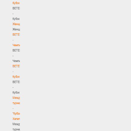
Кубок
BETERA
-
Кубок
Женщины
Женщины
BETERA
-
Чемпионат
BETERA
-
Чемпионат
BETERA
-
Кубок
BETERA
-
Кубок
Международный
турнир
-
"Кубок
Халипского"
Международный
турнир