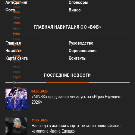
Федерация
Антидопинг
Спонсоры
Федерация
Фото
Видео
Сборные
Сборные
Чемпионат
ГЛАВНАЯ
НАВИГАЦИЯ ОО «БФБ»
Чемпионат
Кубок
Кубок
Главная
Руководство
Детско-
Новости
Соревнования
юношеские
соревнования
Карта сайта
Контакты
Детско-
юношеские
соревнования
ПОСЛЕДНИЕ
НОВОСТИ
Еврокубки
Еврокубки
Разное
04.08.2026
Разное
«MINSK» представил Беларусь на «Играх Будущего –
Баскетбол
2026»
3х3
Баскетбол
3х3
31.07.2026
Лого[modid=121]
Навсегда в истории спорта: не стало олимпийского
Сборные
чемпиона Ивана Едешко
Сборные