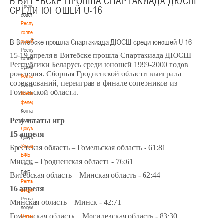
В ВИТЕБСКЕ ПРОШЛА СПАРТАКИАДА ДЮСШ
Тренерский
СРЕДИ ЮНОШЕЙ U-16
совет
Республиканская
коллегия
В Витебске прошла Спартакиада ДЮСШ среди юношей U-16
судей
Республиканская
15-19 апреля в Витебске прошла Спартакиада ДЮСШ
коллегия
Республики Беларусь среди юношей 1999-2000 годов
судей
рождения. Сборная Гродненской области выиграла
Контакты
соревнований, переиграв в финале соперников из
Контакты
Гомельской области.
Контакты
федерации
Контакты
Результаты игр
федерации
Документы
15 апреля
Документы
Устав
Брестская область – Гомельская область - 61:81
БФБ
Минск – Гродненская область - 76:61
Устав
БФБ
Витебская область – Минская область - 62:44
Регламентирующие
16 апреля
документы
Регламентирующие
Минская область – Минск - 42:71
документы
Гомельская область – Могилевская область - 83:30
Материалы