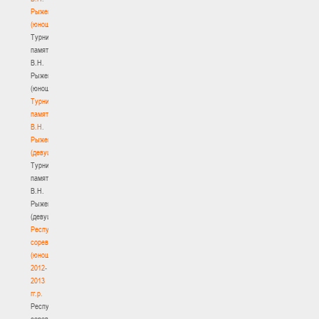
Рыженкова
(юноши)
Турнир
памяти
В.Н.
Рыженкова
(юноши)
Турнир
памяти
В.Н.
Рыженкова
(девушки)
Турнир
памяти
В.Н.
Рыженкова
(девушки)
Республиканские
соревнования
(юноши)
2012-
2013
гг.р.
Республиканские
соревнования