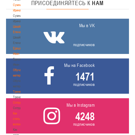
ПРИСОЕДИНЯЙТЕСЬ
К
НАМ
Сумникова
Ирина
Сумникова
Ирина
Мы в VK
Швайбович
Елена
Швайбович
Елена
подписчиков
Едешко
Иван
Едешко
Иван
Мы на Facebook
Обучающие
1471
материалы
Обучающие
подписчиков
материалы
Тренерам
Тренерам
Сотрудничество
Мы в Instagram
Сотрудничество
4248
Как
стать
подписчиков
волонтером
Как
стать