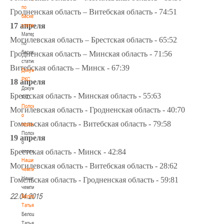
по
Гродненская область – Витебская область - 74:51
баскетбольной
17 апреля
статистике
Материалы
Могилевская область – Брестская область - 65:52
по
баскетбольной
Гродненская область – Минская область - 71:56
статистике
Витебская область – Минск - 67:39
Документы
РКС
18 апреля
Документы
Брестская область - Минская область - 55:63
РКС
Положение
Могилевская область - Гродненская область - 40:70
о
Гомельская область - Витебская область - 79:58
переходах
Положение
19 апреля
о
Брестская область - Минск - 42:84
переходах
Наши
Могилевская область - Витебская область - 28:62
чемпионы
Наши
Гомельская область - Гродненская область - 59:81
чемпионы
22.04.2015
Белошапко
Татьяна
Белошапко
Татьяна