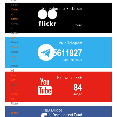
волонтером
Наши фото на Flickr.com
Спонсоры
и
партнеры
Спонсоры
фото
и
партнеры
Школы
Школы
Мы в Telegram
Минск
5611927
Минск
Минская
подписчиков
обл
Минская
обл
Брестская
Наш канал BBF
обл
84
Брестская
обл
видео
Гродненская
обл
Гродненская
обл
FIBA Europe
Витебская
Youth Development Fund