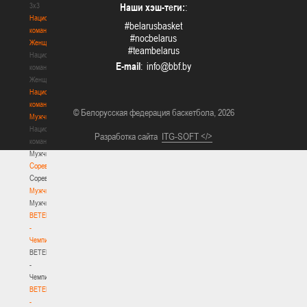
3х3
Наши хэш-теги:
:
Национальная
#belarusbasket
команда.
#nocbelarus
Женщины
#teambelarus
Национальная
E-mail
:
команда.
Женщины
Национальная
команда.
© Белорусская федерация баскетбола, 2026
Мужчины
Национальная
Разработка сайта
ITG-SOFT </>
команда.
Мужчины
Соревнования
Соревнования
Мужчины
Мужчины
BETERA
-
Чемпионат
BETERA
-
Чемпионат
BETERA
-