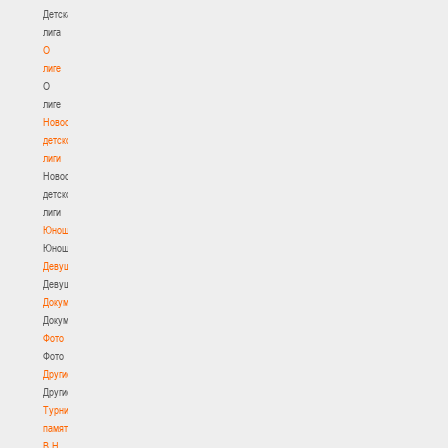
Детская
лига
О
лиге
О
лиге
Новости
детской
лиги
Новости
детской
лиги
Юноши
Юноши
Девушки
Девушки
Документы
Документы
Фото
Фото
Другие
Другие
Турнир
памяти
В.Н.