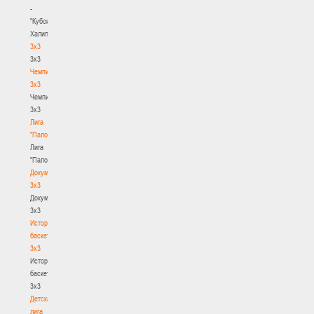
-
"Кубок
Халипского"
3x3
3x3
Чемпионат
3х3
Чемпионат
3х3
Лига
"Палова"
Лига
"Палова"
Документы
3х3
Документы
3х3
История
баскетбола
3х3
История
баскетбола
3х3
Детская
лига