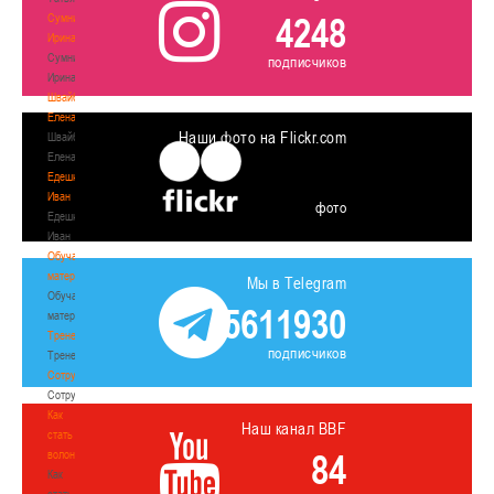
4248
Сумникова
Ирина
Сумникова
подписчиков
Ирина
Швайбович
Елена
Наши фото на Flickr.com
Швайбович
Елена
Едешко
Иван
фото
Едешко
Иван
Обучающие
материалы
Мы в Telegram
Обучающие
5611930
материалы
Тренерам
подписчиков
Тренерам
Сотрудничество
Сотрудничество
Как
Наш канал BBF
стать
84
волонтером
Как
стать