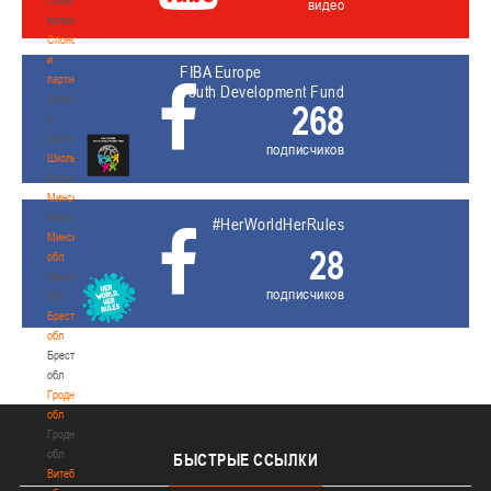
видео
волонтером
Спонсоры
и
FIBA Europe
партнеры
Youth Development Fund
Спонсоры
268
и
партнеры
подписчиков
Школы
Школы
Минск
Минск
#HerWorldHerRules
Минская
28
обл
Минская
подписчиков
обл
Брестская
обл
Брестская
обл
Гродненская
обл
Гродненская
обл
БЫСТРЫЕ
ССЫЛКИ
Витебская