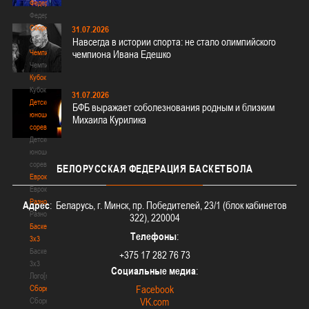
Федерация
Федерация
Сборные
31.07.2026
Сборные
Навсегда в истории спорта: не стало олимпийского
Чемпионат
чемпиона Ивана Едешко
Чемпионат
Кубок
Кубок
31.07.2026
Детско-
БФБ выражает соболезнования родным и близким
юношеские
Михаила Курилика
соревнования
Детско-
юношеские
соревнования
БЕЛОРУССКАЯ
ФЕДЕРАЦИЯ БАСКЕТБОЛА
Еврокубки
Еврокубки
Разное
Адрес
: Беларусь, г. Минск, пр. Победителей, 23/1 (блок кабинетов
Разное
322), 220004
Баскетбол
Телефоны
:
3х3
Баскетбол
+375 17 282 76 73
3х3
Социальные медиа
:
Лого[modid=121]
Сборные
Facebook
Сборные
VK.com