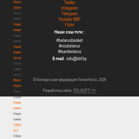
Twitter
Мужские
Instagram
сборные
Telegram
Мужские
Youtube BBF
сборные
Flickr
Национальная
команда
Наши хэш-теги:
:
Национальная
#belarusbasket
команда
#nocbelarus
Национальная
#teambelarus
команда
(история)
E-mail
:
Национальная
команда
(история)
© Белорусская федерация баскетбола, 2026
Женские
сборные
Разработка сайта
ITG-SOFT </>
Женские
сборные
Национальная
команда
Национальная
команда
Сборные
3х3
Сборные