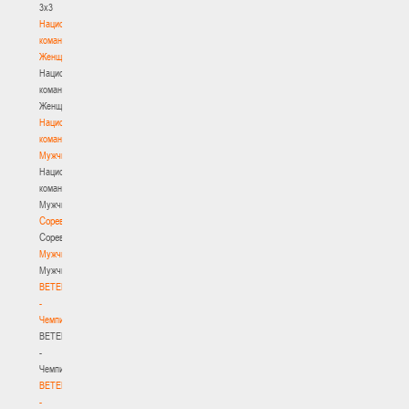
3х3
Национальная
команда.
Женщины
Национальная
команда.
Женщины
Национальная
команда.
Мужчины
Национальная
команда.
Мужчины
Соревнования
Соревнования
Мужчины
Мужчины
BETERA
-
Чемпионат
BETERA
-
Чемпионат
BETERA
-