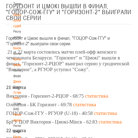
Тренерский
ГОРИЗОНТ И ЦМОКI ВЫШЛИ В ФИНАЛ,
совет
"ГОЦОР-СОЖ-ГГУ" И "ГОРИЗОНТ-2" ВЫИГРАЛИ
Республиканская
СВОИ СЕРИИ
коллегия
судей
Республиканская
Горизонт и Цмокi вышли в финал, "ГОЦОР-Сож-ГГУ" и
коллегия
"Горизонт-2" выиграли свои серии
судей
Контакты
21 и 22 марта состоялись матчи плей-офф женского
Контакты
чемпионата Беларуси. "Горизонт" и "Цмокi" вышли в
Контакты
финал, "Горизонт-2-РЦОР" выиграл серию у гродненской
федерации
"Виктории", а РГУОР уступил "Сожу".
Контакты
федерации
Документы
21 марта
Документы
Устав
Виктория - Горизонт-2-РЦОР - 68:75
статистика
БФБ
Устав
Олимпия - БК Горизонт - 69:78
статистика
БФБ
ГОЦОР-Сож-ГГУ - РГУОР (U-18) - 40:58
статистика
Регламентирующие
документы
БрГУ ЦОР Виктория - Цмокi-Мiнск - 62:83
статистика
Регламентирующие
22 марта
документы
Материалы