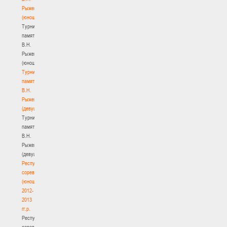
Рыженкова
(юноши)
Турнир
памяти
В.Н.
Рыженкова
(юноши)
Турнир
памяти
В.Н.
Рыженкова
(девушки)
Турнир
памяти
В.Н.
Рыженкова
(девушки)
Республиканские
соревнования
(юноши)
2012-
2013
гг.р.
Республиканские
соревнования