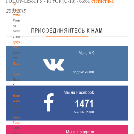
ГОЦОР-Сож-ГГУ - РГУОР (U-18) - 65:61
статистика
по
баскетбольной
23.03.2015
статистике
Материалы
по
ПРИСОЕДИНЯЙТЕСЬ
К
НАМ
баскетбольной
статистике
Документы
РКС
Мы в VK
Документы
РКС
Положение
о
подписчиков
переходах
Положение
о
переходах
Мы на Facebook
Наши
1471
чемпионы
Наши
подписчиков
чемпионы
Белошапко
Татьяна
Белошапко
Мы в Instagram
Татьяна