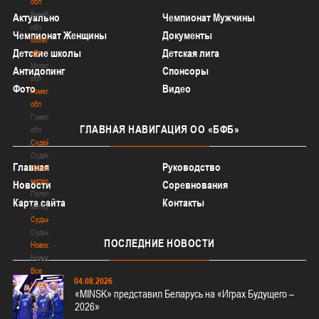
обл
Витебская
Актуально
Чемпионат Мужчины
обл
Чемпионат Женщины
Документы
Могилевская
Детские школы
Детская лига
обл
Могилевская
Антидопинг
Спонсоры
обл
Фото
Видео
Гомельская
обл
Гомельская
ГЛАВНАЯ
НАВИГАЦИЯ ОО «БФБ»
обл
Судейство
Судейство
Главная
Руководство
Полезные
материалы
Новости
Соревнования
Полезные
Карта сайта
Контакты
материалы
Судьи
Судьи
ПОСЛЕДНИЕ
НОВОСТИ
Новости
Новости
Все
04.08.2026
новости
«MINSK» представил Беларусь на «Играх Будущего –
Все
2026»
новости