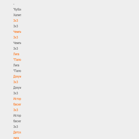
-
"Кубок
Халипского"
3x3
3x3
Чемпионат
3х3
Чемпионат
3х3
Лига
"Палова"
Лига
"Палова"
Документы
3х3
Документы
3х3
История
баскетбола
3х3
История
баскетбола
3х3
Детская
лига