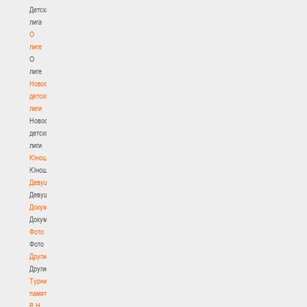
Детская
лига
О
лиге
О
лиге
Новости
детской
лиги
Новости
детской
лиги
Юноши
Юноши
Девушки
Девушки
Документы
Документы
Фото
Фото
Другие
Другие
Турнир
памяти
В.Н.