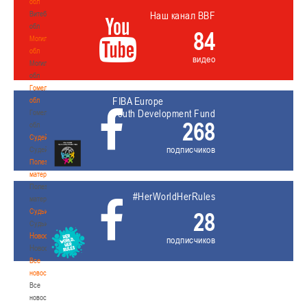
обл
Витебская
Наш канал BBF
обл
84
Могилевская
обл
видео
Могилевская
обл
Гомельская
FIBA Europe
обл
Youth Development Fund
Гомельская
268
обл
Судейство
подписчиков
Судейство
Полезные
материалы
Полезные
#HerWorldHerRules
материалы
Судьи
28
Судьи
Новости
подписчиков
Новости
Все
новости
Все
новости