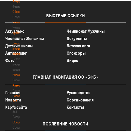
Федерация
Федерация
Сборные
БЫСТРЫЕ
ССЫЛКИ
Сборные
Чемпионат
Чемпионат
Актуально
Чемпионат Мужчины
Кубок
Чемпионат Женщины
Документы
Кубок
Детско-
Детские школы
Детская лига
юношеские
Антидопинг
Спонсоры
соревнования
Детско-
Фото
Видео
юношеские
соревнования
Еврокубки
ГЛАВНАЯ
НАВИГАЦИЯ ОО «БФБ»
Еврокубки
Разное
Разное
Главная
Руководство
Баскетбол
Новости
Соревнования
3х3
Карта сайта
Баскетбол
Контакты
3х3
Лого[modid=121]
Сборные
ПОСЛЕДНИЕ
НОВОСТИ
Сборные