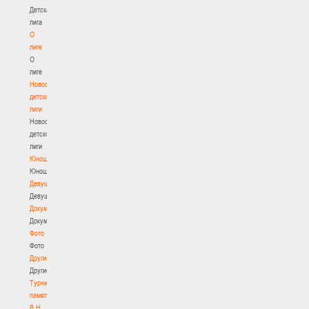
Детская
лига
О
лиге
О
лиге
Новости
детской
лиги
Новости
детской
лиги
Юноши
Юноши
Девушки
Девушки
Документы
Документы
Фото
Фото
Другие
Другие
Турнир
памяти
В.Н.