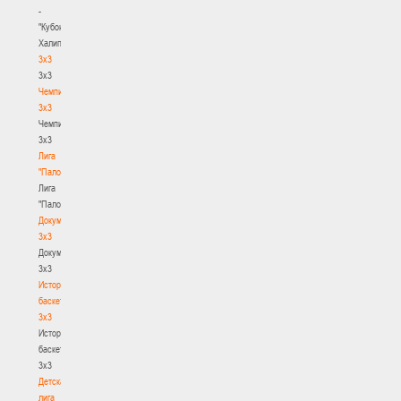
-
"Кубок
Халипского"
3x3
3x3
Чемпионат
3х3
Чемпионат
3х3
Лига
"Палова"
Лига
"Палова"
Документы
3х3
Документы
3х3
История
баскетбола
3х3
История
баскетбола
3х3
Детская
лига