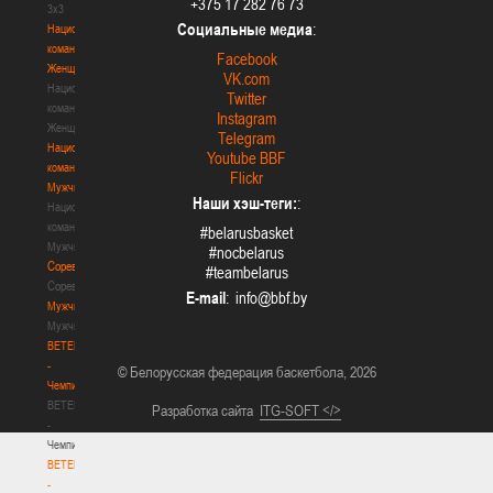
+375 17 282 76 73
3х3
Социальные медиа
:
Национальная
команда.
Facebook
Женщины
VK.com
Национальная
Twitter
команда.
Instagram
Женщины
Telegram
Национальная
Youtube BBF
команда.
Flickr
Мужчины
Наши хэш-теги:
:
Национальная
команда.
#belarusbasket
Мужчины
#nocbelarus
Соревнования
#teambelarus
Соревнования
E-mail
:
Мужчины
Мужчины
BETERA
-
© Белорусская федерация баскетбола, 2026
Чемпионат
BETERA
Разработка сайта
ITG-SOFT </>
-
Чемпионат
BETERA
-