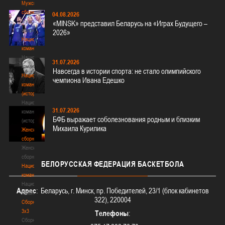
Мужские
сборные
04.08.2026
Мужские
«MINSK» представил Беларусь на «Играх Будущего –
сборные
2026»
Национальная
команда
Национальная
31.07.2026
команда
Навсегда в истории спорта: не стало олимпийского
Национальная
чемпиона Ивана Едешко
команда
(история)
Национальная
31.07.2026
команда
БФБ выражает соболезнования родным и близким
(история)
Михаила Курилика
Женские
сборные
Женские
сборные
БЕЛОРУССКАЯ
ФЕДЕРАЦИЯ БАСКЕТБОЛА
Национальная
команда
Национальная
Адрес
: Беларусь, г. Минск, пр. Победителей, 23/1 (блок кабинетов
команда
322), 220004
Сборные
3х3
Телефоны
:
Сборные