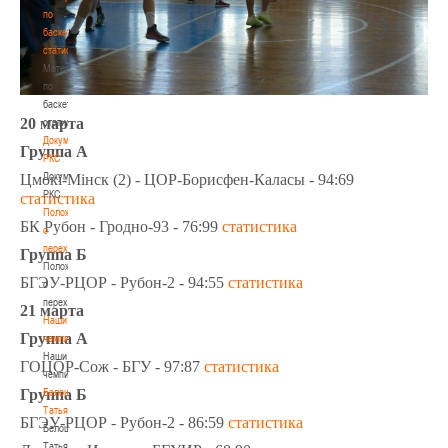
по
баскетбольной
статистике
Материалы
по
баскетбольной
20 марта
статистике
Документы
Группа А
РКС
Документы
Цмокi-Мiнск (2) - ЦОР-Борисфен-Каласы - 94:69
РКС
статистика
Положение
БК Рубон - Гродно-93 - 76:99
статистика
о
переходах
Группа Б
Положение
БГЭУ-РЦОР - Рубон-2 - 94:55
статистика
о
переходах
21 марта
Наши
Группа А
чемпионы
Наши
ГОЦОР-Сож - БГУ - 97:87
статистика
чемпионы
Группа Б
Белошапко
Татьяна
БГЭУ-РЦОР - Рубон-2 - 86:59
статистика
Белошапко
Татьяна