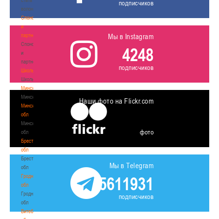
подписчиков
волонтером
Спонсоры
и
партнеры
Мы в Instagram
Спонсоры
4248
и
партнеры
подписчиков
Школы
Школы
Минск
Минск
Наши фото на Flickr.com
Минская
обл
Минская
фото
обл
Брестская
обл
Брестская
Мы в Telegram
обл
Гродненская
5611931
обл
Гродненская
подписчиков
обл
Витебская