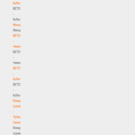
Кубок
BETERA
-
Кубок
Женщины
Женщины
BETERA
-
Чемпионат
BETERA
-
Чемпионат
BETERA
-
Кубок
BETERA
-
Кубок
Международный
турнир
-
"Кубок
Халипского"
Международный
турнир