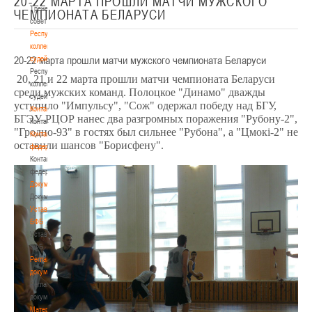
20-22 МАРТА ПРОШЛИ МАТЧИ МУЖСКОГО
Тренерский
ЧЕМПИОНАТА БЕЛАРУСИ
совет
Республиканская
коллегия
20-22 марта прошли матчи мужского чемпионата Беларуси
судей
Республиканская
20, 21 и 22 марта прошли матчи чемпионата Беларуси
коллегия
среди мужских команд. Полоцкое "Динамо" дважды
судей
уступило "Импульсу", "Сож" одержал победу над БГУ,
Контакты
БГЭУ-РЦОР нанес два разгромных поражения "Рубону-2",
Контакты
"Гродно-93" в гостях был сильнее "Рубона", а "Цмокi-2" не
Контакты
оставили шансов "Борисфену".
федерации
Контакты
федерации
Документы
Документы
Устав
БФБ
Устав
БФБ
Регламентирующие
документы
Регламентирующие
документы
Материалы