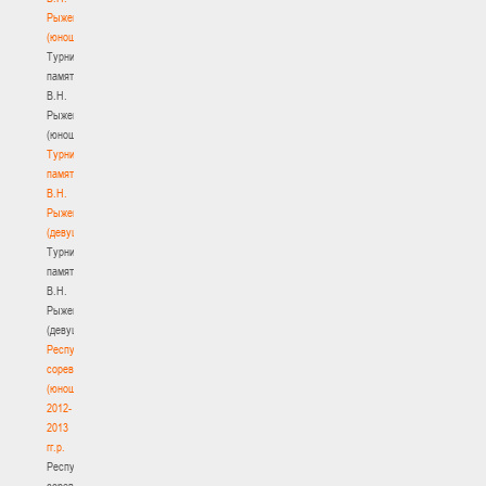
Рыженкова
(юноши)
Турнир
памяти
В.Н.
Рыженкова
(юноши)
Турнир
памяти
В.Н.
Рыженкова
(девушки)
Турнир
памяти
В.Н.
Рыженкова
(девушки)
Республиканские
соревнования
(юноши)
2012-
2013
гг.р.
Республиканские
соревнования