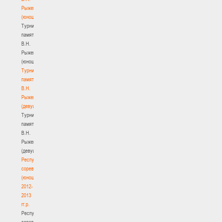
Рыженкова
(юноши)
Турнир
памяти
В.Н.
Рыженкова
(юноши)
Турнир
памяти
В.Н.
Рыженкова
(девушки)
Турнир
памяти
В.Н.
Рыженкова
(девушки)
Республиканские
соревнования
(юноши)
2012-
2013
гг.р.
Республиканские
соревнования