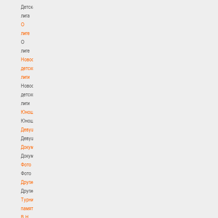
Детская
лига
О
лиге
О
лиге
Новости
детской
лиги
Новости
детской
лиги
Юноши
Юноши
Девушки
Девушки
Документы
Документы
Фото
Фото
Другие
Другие
Турнир
памяти
В.Н.