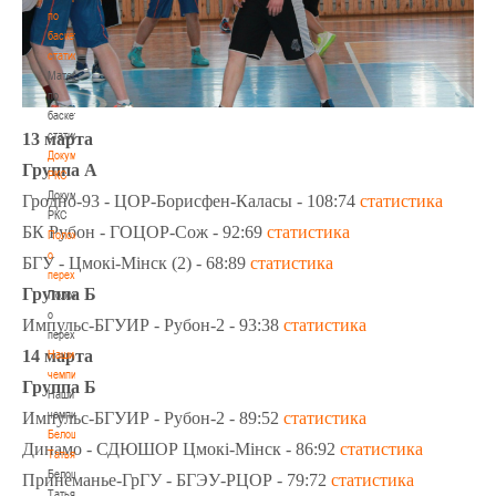
по
баскетбольной
статистике
Материалы
по
баскетбольной
статистике
13 марта
Документы
Группа А
РКС
Документы
Гродно-93 - ЦОР-Борисфен-Каласы - 108:74
статистика
РКС
БК Рубон - ГОЦОР-Сож - 92:69
статистика
Положение
о
БГУ - Цмокi-Мiнск (2) - 68:89
статистика
переходах
Группа Б
Положение
о
Импульс-БГУИР - Рубон-2 - 93:38
статистика
переходах
14 марта
Наши
чемпионы
Группа Б
Наши
чемпионы
Импульс-БГУИР - Рубон-2 - 89:52
статистика
Белошапко
Динамо - СДЮШОР Цмокi-Мiнск - 86:92
статистика
Татьяна
Белошапко
Принеманье-ГрГУ - БГЭУ-РЦОР - 79:72
статистика
Татьяна