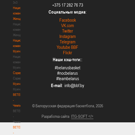
3х3
+375 17 282 76 73
Национальная
Социальные медиа
:
команда.
Женщины
Facebook
Национальная
VK.com
команда.
Twitter
Женщины
Instagram
Национальная
Telegram
команда.
Youtube BBF
Мужчины
Flickr
Национальная
Наши хэш-теги:
:
команда.
#belarusbasket
Мужчины
#nocbelarus
Соревнования
#teambelarus
Соревнования
Мужчины
E-mail
:
Мужчины
BETERA
-
© Белорусская федерация баскетбола, 2026
Чемпионат
BETERA
Разработка сайта
ITG-SOFT </>
-
Чемпионат
BETERA
-