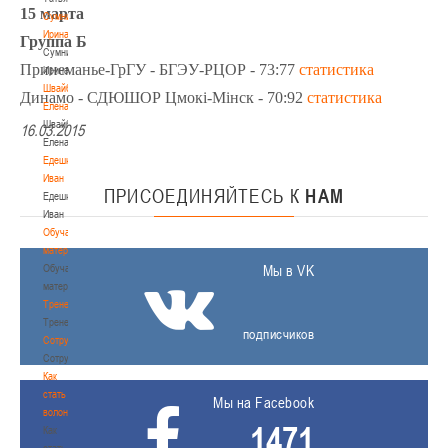
15 марта
Сумникова
Ирина
Группа Б
Сумникова
Принеманье-ГрГУ - БГЭУ-РЦОР - 73:77
статистика
Ирина
Швайбович
Динамо - СДЮШОР Цмокi-Мiнск - 70:92
статистика
Елена
Швайбович
16.03.2015
Елена
Едешко
Иван
ПРИСОЕДИНЯЙТЕСЬ
К
НАМ
Едешко
Иван
Обучающие
материалы
Обучающие
Мы в VK
материалы
Тренерам
Тренерам
подписчиков
Сотрудничество
Сотрудничество
Как
стать
Мы на Facebook
волонтером
1471
Как
стать