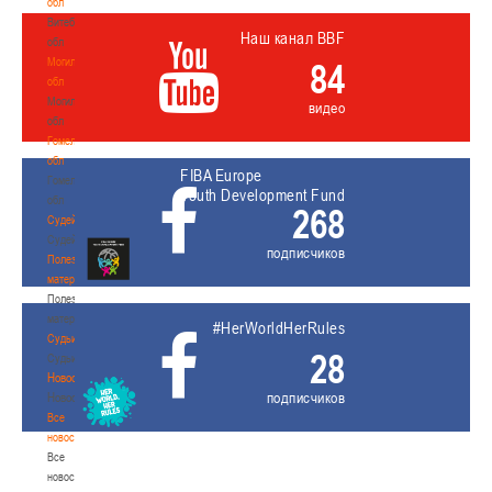
обл
Витебская
Наш канал BBF
обл
Могилевская
84
обл
Могилевская
видео
обл
Гомельская
обл
FIBA Europe
Гомельская
Youth Development Fund
обл
268
Судейство
Судейство
подписчиков
Полезные
материалы
Полезные
материалы
#HerWorldHerRules
Судьи
28
Судьи
Новости
подписчиков
Новости
Все
новости
Все
новости