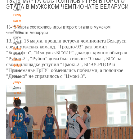
13-15 МАРТА СОСТОЯЛИСЬ ИГРЫ ВТОРОГО
Тренерский
ЭТАПА В МУЖСКОМ ЧЕМПИОНАТЕ БЕЛАРУСИ
совет
Республиканская
коллегия
13-15 марта состоялись игры второго этапа в мужском
судей
чемпионате Беларуси
Республиканская
коллегия
13, 14 и 15 марта, прошли встречи чемпионата Беларуси
судей
среди мужских команд. "Гродно-93" разгромил
Контакты
"Борисфен", "Импульс-БГУИР" дважды крупно обыграл
Контакты
"Рубон-2", "Рубон" дома был сильнее "Сожа", БГУ на
Контакты
своей площадке уступил "Цмокi-2", БГЭУ-РЦОР и
федерации
"Принеманье-ГрГУ" обменялись победами, а полоцкое
Контакты
"Динамо" не справилось с "Цмокi-3".
федерации
Документы
Документы
Устав
БФБ
Устав
БФБ
Регламентирующие
документы
Регламентирующие
документы
Материалы