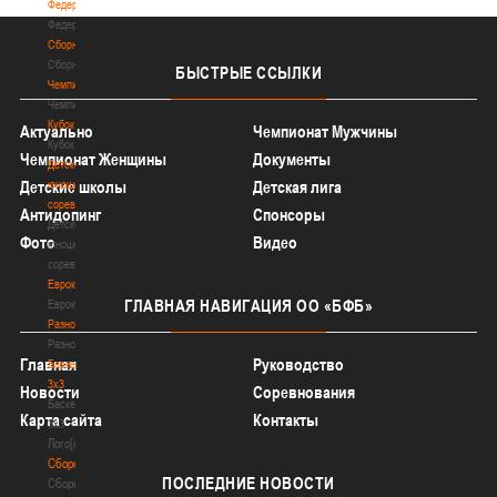
Федерация
Федерация
Сборные
Сборные
БЫСТРЫЕ
ССЫЛКИ
Чемпионат
Чемпионат
Кубок
Актуально
Чемпионат Мужчины
Кубок
Чемпионат Женщины
Документы
Детско-
юношеские
Детские школы
Детская лига
соревнования
Антидопинг
Спонсоры
Детско-
Фото
Видео
юношеские
соревнования
Еврокубки
ГЛАВНАЯ
НАВИГАЦИЯ ОО «БФБ»
Еврокубки
Разное
Разное
Главная
Руководство
Баскетбол
3х3
Новости
Соревнования
Баскетбол
Карта сайта
Контакты
3х3
Лого[modid=121]
Сборные
ПОСЛЕДНИЕ
НОВОСТИ
Сборные