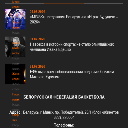
Мужские
сборные
04.08.2026
Мужские
«MINSK» представил Беларусь на «Играх Будущего –
сборные
2026»
Национальная
команда
Национальная
команда
31.07.2026
Национальная
Навсегда в истории спорта: не стало олимпийского
команда
чемпиона Ивана Едешко
(история)
Национальная
команда
31.07.2026
(история)
БФБ выражает соболезнования родным и близким
Женские
Михаила Курилика
сборные
Женские
сборные
Национальная
БЕЛОРУССКАЯ
ФЕДЕРАЦИЯ БАСКЕТБОЛА
команда
Национальная
команда
Адрес
: Беларусь, г. Минск, пр. Победителей, 23/1 (блок кабинетов
Сборные
322), 220004
3х3
Телефоны
:
Сборные