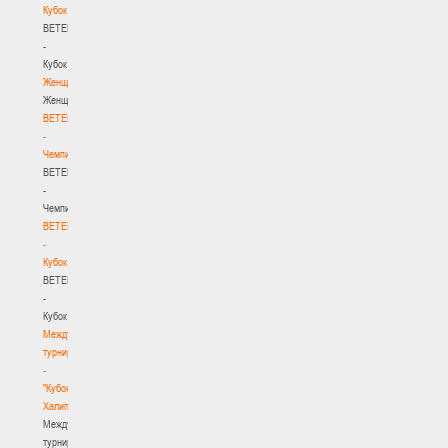
Кубок
BETERA
-
Кубок
Женщины
Женщины
BETERA
-
Чемпионат
BETERA
-
Чемпионат
BETERA
-
Кубок
BETERA
-
Кубок
Международный
турнир
-
"Кубок
Халипского"
Международный
турнир