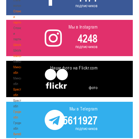
подписчиков
волонтером
Спонсоры
и
партнеры
Мы в Instagram
Спонсоры
и
4248
партнеры
Школы
подписчиков
Школы
Минск
Минск
Минская
Наши фото на Flickr.com
обл
Минская
обл
фото
Брестская
обл
Брестская
обл
Мы в Telegram
Гродненская
5611927
обл
Гродненская
подписчиков
обл
Витебская