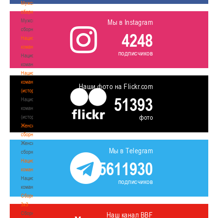
Мужские
сборные
Мужские
Мы в Instagram
сборные
4248
Национальная
команда
подписчиков
Национальная
команда
Национальная
команда
Наши фото на Flickr.com
(история)
51393
Национальная
команда
фото
(история)
Женские
сборные
Женские
Мы в Telegram
сборные
Национальная
5611930
команда
Национальная
подписчиков
команда
Сборные
3х3
Сборные
Наш канал BBF