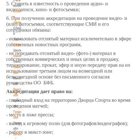
5. Ставить в известность о проведении аудио- и
волонтером
видеозаписи, кино- и фотосъемки;
Спонсоры
и
6. При получении аккредитации на проведение видео- и
партнеры
(или) фотосъемки, соответствующие СМИ и его
Спонсоры
сотрудники обязаны:
и
- использовать отснятый материал исключительно в эфире
партнеры
собственных новостных программ,
Школы
Школы
- не передавать отснятый видео- (фото-) материал в
Минск
собственных коммерческих и иных целях в продажу,
Минск
тиражирование, прокат, эфир и иную передачу прав на их
Минская
использование третьим лицом на возмездной или
обл
безвозмездной основе без письменного согласия
Минская
руководства ОО БФБ.
обл
Брестская
Аккредитация дает право на:
обл
- свободный вход на территорию Дворца Спорта во время
Брестская
проведения матчей;
обл
Гродненская
- место в ложе прессы;
обл
- выход к игровому полю (для фотографов/видеографов);
Гродненская
обл
- работу в микст-зоне;
Витебская