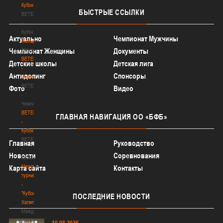
Кубок
БЫСТРЫЕ
ССЫЛКИ
BETERA
-
Кубок
Актуально
Чемпионат Мужчины
Женщины
Женщины
Чемпионат Женщины
Документы
BETERA
Детские школы
Детская лига
-
Антидопинг
Спонсоры
Чемпионат
BETERA
Фото
Видео
-
Чемпионат
BETERA
ГЛАВНАЯ
НАВИГАЦИЯ ОО «БФБ»
-
Кубок
BETERA
Главная
Руководство
-
Новости
Соревнования
Кубок
Международный
Карта сайта
Контакты
турнир
-
"Кубок
ПОСЛЕДНИЕ
НОВОСТИ
Халипского"
Международный
турнир
10.08.2026