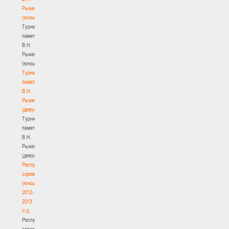
Рыженкова
(юноши)
Турнир
памяти
В.Н.
Рыженкова
(юноши)
Турнир
памяти
В.Н.
Рыженкова
(девушки)
Турнир
памяти
В.Н.
Рыженкова
(девушки)
Республиканские
соревнования
(юноши)
2012-
2013
гг.р.
Республиканские
соревнования