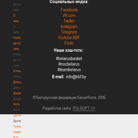
Социальные медиа
:
Детская
Facebook
лига
VK.com
О
Twitter
лиге
Instagram
О
Telegram
лиге
Youtube BBF
Новости
Flickr
детской
лиги
Наши хэш-теги:
:
Новости
#belarusbasket
детской
#nocbelarus
лиги
#teambelarus
Юноши
E-mail
:
Юноши
Девушки
Девушки
Документы
© Белорусская федерация баскетбола, 2026
Документы
Фото
Разработка сайта
ITG-SOFT </>
Фото
Другие
Другие
Турнир
памяти
В.Н.