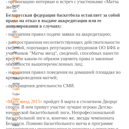
обл
- организацию интервью и встреч с участниками «Матча
Витебская
звезд».
обл
Белорусская федерация баскетбола оставляет за собой
Могилевская
право на отказ в выдаче аккредитации или ее
обл
аннулировании в случаях:
Могилевская
обл
- нарушения правил подачи заявки на аккредитацию;
Гомельская
- распространения несоответствующих действительности
обл
сведений, порочащих репутацию сотрудников ОО БФБ и
Гомельская
обл
участников "Матча звезд", сведений, способных нанести
Судейство
вред или каким-то образом ущемить права и законные
Судейство
обязанности вышеперечисленных лиц;
Полезные
- нарушения правил поведения на домашней площадке во
материалы
время проведения матчей;
Полезные
материалы
- прекращения деятельности СМИ.
Судьи
Судьи
Новости
«Матч звезд 2015»
пройдет 8 марта в столичном Дворце
Новости
спорта. В нем примут участие лучшие игроки Детско-
Все
юношеской баскетбольной лиги, Непрофессиональной
новости
баскетбольной лиги и, конечно же, звезды чемпионата
Все
Беларуси. Помимо баскетбольного матча в программе
новости
запланированы многочисленные конкурсы с игроками и