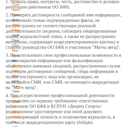
1. Уважать права, интересы, честь, достоинство и деловую
Сумникова
репутацию работников ОО БФБ;
Ирина
2. Проверять достоверность сообщаемой ими информации,
Сумникова
использовать только подтвержденные факты, не
Ирина
Швайбович
распространять не соответствующие реальной
Елена
действительности сведения, соблюдать общепризнанные
Швайбович
нормы журналистской этики, а также не распространять
Елена
материалы, содержащие неаргументированную критику в
Едешко
сторону руководства ОО БФБ и участников "Матча звезд".
Иван
3. Не использовать свои профессиональные возможности в
Едешко
целях сокрытия информации или фальсификации
Иван
общественно-значимых сведений, распространения слухов
Обучающие
под видом достоверных сообщений, сбора информации в
материалы
Обучающие
пользу постороннего лица или организации, не
материалы
являющейся СМИ, или СМИ, не имеющего аккредитации
Тренерам
на "Матч звезд".
Тренерам
4. При осуществлении профессиональной деятельности
Сотрудничество
предъявлять по первому требованию ответственных
Сотрудничество
работников ОО БФБ и КСРУП «Дворец Спорта»
Как
редакционное удостоверение или иной документ,
стать
удостоверяющий личность и полномочия журналиста, в
волонтером
том числе аккредитационную карту (бэйдж);
Как
стать