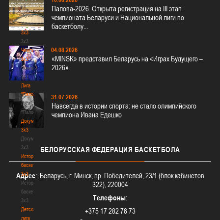
-
Палова-2026. Открыта регистрация на III этап
"Кубок
чемпионата Беларуси и Национальной лиги по
Халипского"
баскетболу...
3x3
3x3
04.08.2026
Чемпионат
«MINSK» представил Беларусь на «Играх Будущего –
3х3
2026»
Чемпионат
3х3
Лига
"Палова"
31.07.2026
Лига
Навсегда в истории спорта: не стало олимпийского
"Палова"
чемпиона Ивана Едешко
Документы
3х3
Документы
3х3
БЕЛОРУССКАЯ
ФЕДЕРАЦИЯ БАСКЕТБОЛА
История
баскетбола
3х3
Адрес
: Беларусь, г. Минск, пр. Победителей, 23/1 (блок кабинетов
История
322), 220004
баскетбола
Телефоны
:
3х3
Детская
+375 17 282 76 73
лига