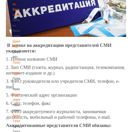
по
баскетбольной
статистике
Материалы
по
баскетбольной
статистике
Документы
В заявке на аккредитацию представителей СМИ
РКС
указываются:
Документы
РКС
1. Полное название СМИ
Положение
2. Тип СМИ (газета, журнал, радиостанция, телекомпания,
о
интернет-издание и др.)
переходах
Положение
3. ФИО руководителя или учредителя СМИ, телефон, e-
о
mail
переходах
Наши
5. Фактический адрес организации
чемпионы
6. Сайт, телефон, факс
Наши
чемпионы
7. ФИО аккредитуемого журналиста, занимаемая
Белошапко
должность, мобильный и рабочий телефоны, e-mail.
Татьяна
Аккредитованные представители СМИ обязаны:
Белошапко
Татьяна