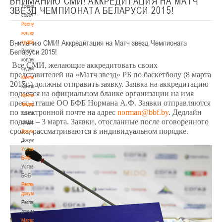
ВНИМАНИЮ СМИ! АККРЕДИТАЦИЯ НА МАТЧ
Тренерский
ЗВЕЗД ЧЕМПИОНАТА БЕЛАРУСИ 2015!
совет
Республиканская
коллегия
Вниманию СМИ! Аккредитация на Матч звезд Чемпионата
судей
Беларуси 2015!
Республиканская
коллегия
Все СМИ, желающие аккредитовать своих
судей
представителей на «Матч звезд» РБ по баскетболу (8 марта
Контакты
2015г.) должны отправить заявку. Заявка на аккредитацию
Контакты
подается на официальном бланке организации на имя
Контакты
пресс-атташе ОО БФБ Нормана А.Ф. Заявки отправляются
федерации
по электронной почте на адрес
. Дедлайн
Контакты
подачи – 3 марта. Заявки, отосланные после оговоренного
федерации
срока, рассматриваются в индивидуальном порядке.
Документы
Документы
Устав
БФБ
Устав
БФБ
Регламентирующие
документы
Регламентирующие
документы
Материалы