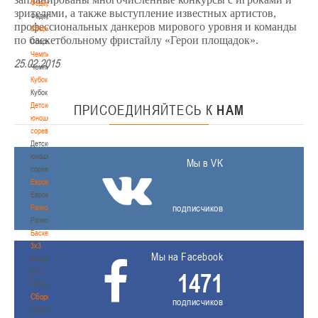
Федерация
зрителями, а также выступление известных артистов,
Федерация
профессиональных данкеров мирового уровня и команды
Сборные
по баскетбольному фристайлу «Герои площадок».
Сборные
Чемпионат
25.02.2015
Чемпионат
Кубок
Кубок
Детско-
ПРИСОЕДИНЯЙТЕСЬ
К
НАМ
юношеские
соревнования
Детско-
юношеские
Мы в VK
соревнования
Еврокубки
Еврокубки
подписчиков
Разное
Разное
Баскетбол
3х3
Мы на Facebook
Баскетбол
3х3
1471
Лого[modid=121]
Сборные
подписчиков
Сборные