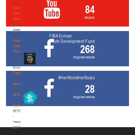
3х3
84
Национальная
команда.
видео
Женщины
Национальная
команда.
Женщины
FIBA Europe
Национальная
Youth Development Fund
268
команда.
Мужчины
подписчиков
Национальная
команда.
Мужчины
Соревнования
#HerWorldHerRules
Соревнования
Мужчины
28
Мужчины
BETERA
подписчиков
-
Чемпионат
BETERA
-
Чемпионат
BETERA
-