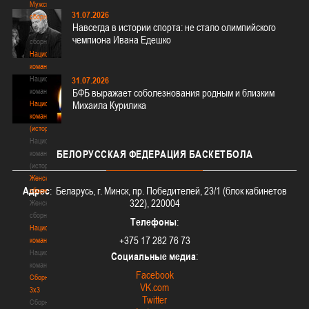
Мужские
31.07.2026
сборные
Навсегда в истории спорта: не стало олимпийского
Мужские
чемпиона Ивана Едешко
сборные
Национальная
команда
Национальная
31.07.2026
команда
БФБ выражает соболезнования родным и близким
Национальная
Михаила Курилика
команда
(история)
Национальная
БЕЛОРУССКАЯ
ФЕДЕРАЦИЯ БАСКЕТБОЛА
команда
(история)
Женские
Адрес
: Беларусь, г. Минск, пр. Победителей, 23/1 (блок кабинетов
сборные
322), 220004
Женские
сборные
Телефоны
:
Национальная
+375 17 282 76 73
команда
Национальная
Социальные медиа
:
команда
Facebook
Сборные
VK.com
3х3
Twitter
Сборные