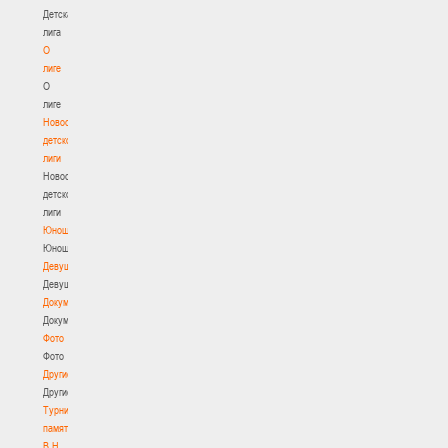
Детская
лига
О
лиге
О
лиге
Новости
детской
лиги
Новости
детской
лиги
Юноши
Юноши
Девушки
Девушки
Документы
Документы
Фото
Фото
Другие
Другие
Турнир
памяти
В.Н.