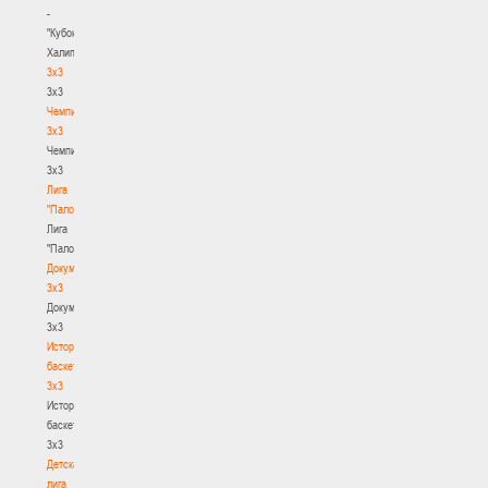
-
"Кубок
Халипского"
3x3
3x3
Чемпионат
3х3
Чемпионат
3х3
Лига
"Палова"
Лига
"Палова"
Документы
3х3
Документы
3х3
История
баскетбола
3х3
История
баскетбола
3х3
Детская
лига