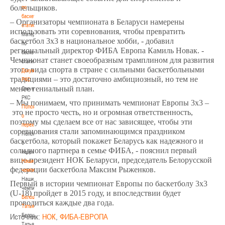
болельщиков.
по
баскетбольной
–
Организаторы чемпионата в Беларуси намерены
статистике
использовать эти соревнования, чтобы превратить
Материалы
баскетбол 3x3 в национальное хобби, - добавил
по
региональный директор ФИБА Европа Камиль Новак. -
баскетбольной
Чемпионат станет своеобразным трамплином для развития
статистике
этого вида спорта в стране с сильными баскетбольными
Документы
традициями – это достаточно амбициозный, но тем не
РКС
менее гениальный план.
Документы
РКС
–
Мы понимаем, что принимать чемпионат Европы 3x3
–
Положение
это не просто честь, но и огромная ответственность,
о
поэтому мы сделаем все от нас зависящее, чтобы эти
переходах
соревнования стали запоминающимся праздником
Положение
баскетбола, который покажет Беларусь как надежного и
о
солидного партнера в семье ФИБА, - пояснил первый
переходах
вице-президент НОК Беларуси, председатель Белорусской
Наши
федерации баскетбола Максим Рыженков.
чемпионы
Наши
Первый в истории чемпионат Европы по баскетболу 3х3
чемпионы
(U-18) пройдет в 2015 году, и впоследствии будет
Белошапко
проводиться каждые два года.
Татьяна
Белошапко
Источник:
НОК
,
ФИБА-ЕВРОПА
Татьяна