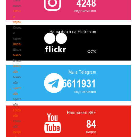
4248
волонтером
подписчиков
Спонсоры
и
партнеры
Спонсоры
Наши фото на Flickr.com
и
партнеры
Школы
Школы
фото
Минск
Минск
Минская
Мы в Telegram
обл
Минская
5611931
обл
Брестская
подписчиков
обл
Брестская
обл
Гродненская
Наш канал BBF
обл
84
Гродненская
обл
видео
Витебская