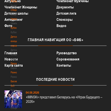
Актуально
Чемпионат Мужчины
Федерация
Федерация
Чемпионат Женщины
Документы
Сборные
Детские школы
Детская лига
Сборные
Чемпионат
Антидопинг
Спонсоры
Чемпионат
Фото
Видео
Кубок
Кубок
Детско-
ГЛАВНАЯ
НАВИГАЦИЯ ОО «БФБ»
юношеские
соревнования
Детско-
Главная
Руководство
юношеские
Новости
Соревнования
соревнования
Еврокубки
Карта сайта
Контакты
Еврокубки
Разное
Разное
ПОСЛЕДНИЕ
НОВОСТИ
Баскетбол
3х3
Баскетбол
04.08.2026
3х3
«MINSK» представил Беларусь на «Играх Будущего –
Лого[modid=121]
2026»
Сборные
Сборные