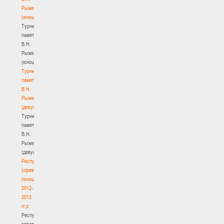
Рыженкова
(юноши)
Турнир
памяти
В.Н.
Рыженкова
(юноши)
Турнир
памяти
В.Н.
Рыженкова
(девушки)
Турнир
памяти
В.Н.
Рыженкова
(девушки)
Республиканские
соревнования
(юноши)
2012-
2013
гг.р.
Республиканские
соревнования