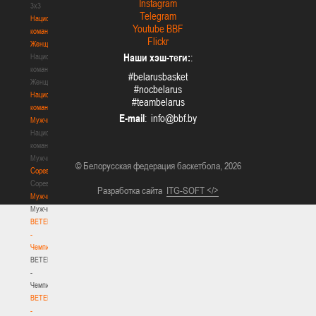
Instagram
3х3
Telegram
Национальная
Youtube BBF
команда.
Flickr
Женщины
Наши хэш-теги:
:
Национальная
команда.
#belarusbasket
Женщины
#nocbelarus
Национальная
#teambelarus
команда.
E-mail
:
Мужчины
Национальная
команда.
Мужчины
© Белорусская федерация баскетбола, 2026
Соревнования
Соревнования
Разработка сайта
ITG-SOFT </>
Мужчины
Мужчины
BETERA
-
Чемпионат
BETERA
-
Чемпионат
BETERA
-