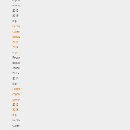
(юноши)
2012-
2013
гг.р.
Республиканские
соревнования
(юноши)
2013-
2014
гг.р.
Республиканские
соревнования
(юноши)
2013-
2014
гг.р.
Республиканские
соревнования
(девушки)
2012-
2013
гг.р.
Республиканские
соревнования