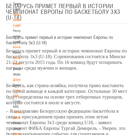
Тренерский
БЕЛАРУСЬ ПРИМЕТ ПЕРВЫЙ В ИСТОРИИ
совет
ЧЕМПИОНАТ ЕВРОПЫ ПО БАСКЕТБОЛУ 3Х3
Республиканская
(U-18)
коллегия
судей
Республиканская
Беларусь примет первый в истории чемпионат Европы по
коллегия
баскетболу 3х3 (U-18)
судей
Контакты
Беларусь примет первый в истории чемпионат Европы по
Контакты
баскетболу 3х3 (U-18).
Соревнования состоятся в Минске
Контакты
21-23 августа 2015 года. По 16 команд будут оспаривать
федерации
награды среди мужчин и женщин.
Контакты
федерации
Документы
Беларусь, как страна-хозяйка, получила право выставить
Документы
Устав
по одной команде в каждой категории. Остальные 30 мест
БФБ
будут определены на основе трех отборочных турниров,
Устав
которые состоятся в июле и августе.
БФБ
–
Я поздравляю Белорусскую федерацию баскетбола в
Регламентирующие
связи с присуждением права принять этим летом
документы
чемпионат Европы 3x3 среди команд U18, - заявил
Регламентирующие
президент ФИБА Европы Тургай Демирель. - Уверен, это
документы
будет захватывающее событие для спортсменов и
Материалы