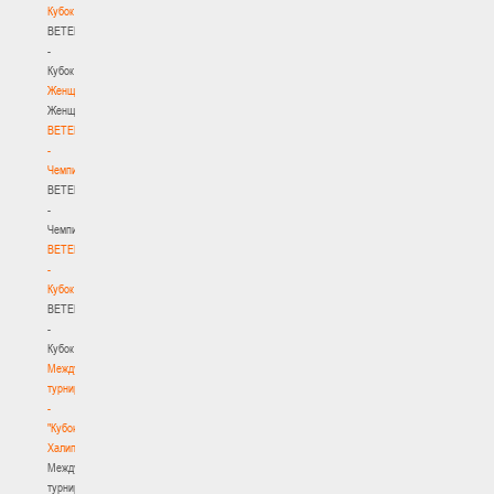
Кубок
BETERA
-
Кубок
Женщины
Женщины
BETERA
-
Чемпионат
BETERA
-
Чемпионат
BETERA
-
Кубок
BETERA
-
Кубок
Международный
турнир
-
"Кубок
Халипского"
Международный
турнир