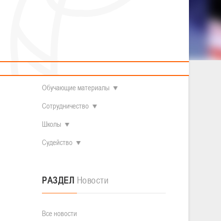
2014 гг.р.
Полезные материалы
Товарищеские игры (девушки)
О федерации
Судьи
ОДМ 2008-2009 гг.р. (девушки)
ОДМ 2008-2009 гг.р. (юноши)
Контакты
л
Первенство 2010-2011 гг.р. (юноши)
 а в
Первенство 2011-2012 гг.р. (юноши)
Документы
л
Первенство 2012-2013 гг.р. (юноши)
Наши чемпионы
Обучающие материалы
Сотрудничество
Школы
Судейство
РАЗДЕЛ
Новости
Все новости