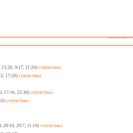
Как стать волонтером
Минск
Спонсоры и партнеры
Минская обл
Брестская обл
руси среди женских команд
Гродненская об
Витебская обл
 Беларуси. В туре группы А без поражений оказались "Цмокi",
Могилевская об
).
Гомельская обл
15:20, 9:17, 11:20)
статистика
22, 17:20)
статистика
, 17:16, 25:30)
статистика
16)
статистика
 20:10, 20:7, 11:19)
статистика