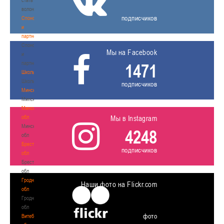
волонтером
подписчиков
Спонсоры
и
партнеры
Спонсоры
Мы на Facebook
и
партнеры
1471
Школы
Школы
подписчиков
Минск
Минск
Минская
обл
Мы в Instagram
Минская
4248
обл
Брестская
подписчиков
обл
Брестская
обл
Гродненская
Наши фото на Flickr.com
обл
Гродненская
обл
фото
Витебская