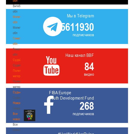
обл
Витебская
обл
Мы в Telegram
Могилевская
обл
5611930
Могилевская
обл
подписчиков
Гомельская
обл
Гомельская
обл
Наш канал BBF
Судейство
84
Судейство
Полезные
видео
материалы
Полезные
материалы
FIBA Europe
Судьи
Youth Development Fund
Судьи
268
Новости
Новости
подписчиков
Все
новости
Все
новости