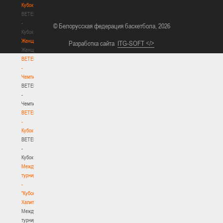
Кубок
BETERA
-
© Белорусская федерация баскетбола, 2026
Кубок
Женщины
Разработка сайта
ITG-SOFT </>
Женщины
BETERA
-
Чемпионат
BETERA
-
Чемпионат
BETERA
-
Кубок
BETERA
-
Кубок
Международный
турнир
-
"Кубок
Халипского"
Международный
турнир