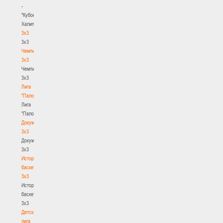
-
"Кубок
Халипского"
3x3
3x3
Чемпионат
3х3
Чемпионат
3х3
Лига
"Палова"
Лига
"Палова"
Документы
3х3
Документы
3х3
История
баскетбола
3х3
История
баскетбола
3х3
Детская
лига