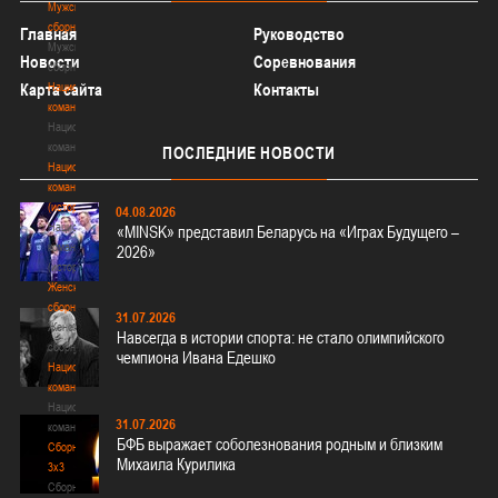
Мужские
сборные
Главная
Руководство
Мужские
Новости
Соревнования
сборные
Карта сайта
Национальная
Контакты
команда
Национальная
команда
ПОСЛЕДНИЕ
НОВОСТИ
Национальная
команда
(история)
04.08.2026
Национальная
«MINSK» представил Беларусь на «Играх Будущего –
команда
2026»
(история)
Женские
сборные
31.07.2026
Женские
Навсегда в истории спорта: не стало олимпийского
сборные
чемпиона Ивана Едешко
Национальная
команда
Национальная
31.07.2026
команда
БФБ выражает соболезнования родным и близким
Сборные
Михаила Курилика
3х3
Сборные