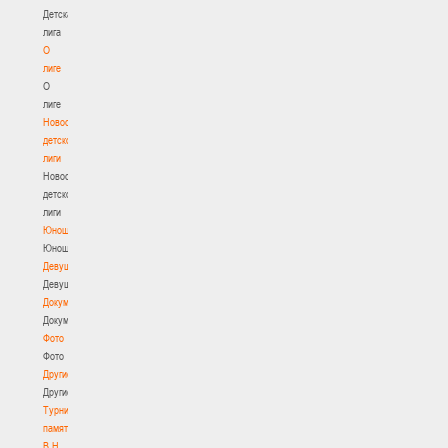
Детская
лига
О
лиге
О
лиге
Новости
детской
лиги
Новости
детской
лиги
Юноши
Юноши
Девушки
Девушки
Документы
Документы
Фото
Фото
Другие
Другие
Турнир
памяти
В.Н.