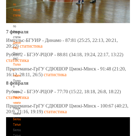
по
баскетбольной
статистике
Материалы
по
7 февраля
баскетбольной
статистике
Импульс-БГУИР - Динамо - 87:81 (25:25, 22:13, 20:21,
Документы
20:22)
статистика
РКС
Документы
Рубон-2 - БГЭУ-РЦОР - 88:81 (34:18, 19:24, 22:17, 13:22)
РКС
статистика
Положение
Принеманье-ГрГУ СДЮШОР Цмокi-Мiнск - 91:48 (21:20,
о
16:12, 28:11, 26:5)
статистика
переходах
Положение
8 февраля
о
Рубон-2 - БГЭУ-РЦОР - 77:70 (15:22, 18:18, 26:8, 18:22)
переходах
статистика
Наши
чемпионы
Принеманье-ГрГУ СДЮШОР Цмокi-Мiнск - 100:67 (40:23,
Наши
20:9, 21:16, 19:19)
статистика
чемпионы
Белошапко
Татьяна
Белошапко
Татьяна