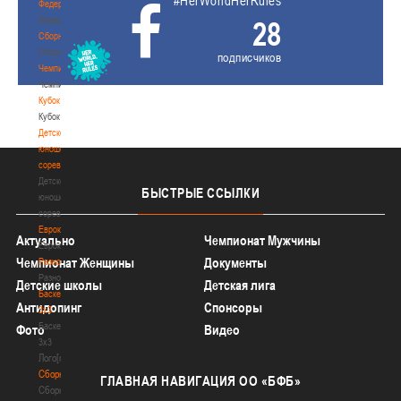
#HerWorldHerRules
Федерация
Федерация
28
Сборные
Сборные
подписчиков
Чемпионат
Чемпионат
Кубок
Кубок
Детско-
юношеские
соревнования
Детско-
БЫСТРЫЕ
ССЫЛКИ
юношеские
соревнования
Еврокубки
Актуально
Чемпионат Мужчины
Еврокубки
Чемпионат Женщины
Документы
Разное
Разное
Детские школы
Детская лига
Баскетбол
Антидопинг
Спонсоры
3х3
Баскетбол
Фото
Видео
3х3
Лого[modid=121]
Сборные
ГЛАВНАЯ
НАВИГАЦИЯ ОО «БФБ»
Сборные