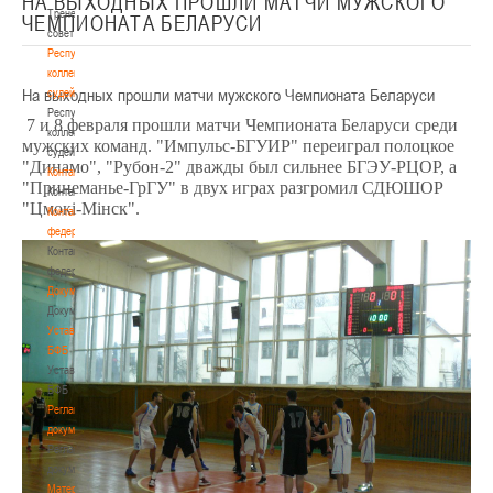
НА ВЫХОДНЫХ ПРОШЛИ МАТЧИ МУЖСКОГО
Тренерский
ЧЕМПИОНАТА БЕЛАРУСИ
совет
Республиканская
коллегия
На выходных прошли матчи мужского Чемпионата Беларуси
судей
Республиканская
7 и 8 февраля прошли матчи Чемпионата Беларуси среди
коллегия
мужских команд. "Импульс-БГУИР" переиграл полоцкое
судей
"Динамо", "Рубон-2" дважды был сильнее БГЭУ-РЦОР, а
Контакты
"Принеманье-ГрГУ" в двух играх разгромил СДЮШОР
Контакты
"Цмокi-Мiнск".
Контакты
федерации
Контакты
федерации
Документы
Документы
Устав
БФБ
Устав
БФБ
Регламентирующие
документы
Регламентирующие
документы
Материалы