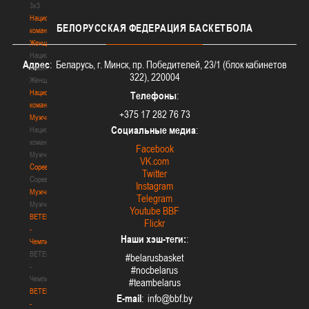
3х3
Национальная
БЕЛОРУССКАЯ
ФЕДЕРАЦИЯ БАСКЕТБОЛА
команда.
Женщины
Национальная
Адрес
: Беларусь, г. Минск, пр. Победителей, 23/1 (блок кабинетов
команда.
322), 220004
Женщины
Национальная
Телефоны
:
команда.
+375 17 282 76 73
Мужчины
Социальные медиа
:
Национальная
команда.
Facebook
Мужчины
VK.com
Соревнования
Twitter
Соревнования
Instagram
Мужчины
Telegram
Мужчины
Youtube BBF
BETERA
Flickr
-
Наши хэш-теги:
:
Чемпионат
BETERA
#belarusbasket
-
#nocbelarus
Чемпионат
#teambelarus
BETERA
E-mail
:
-