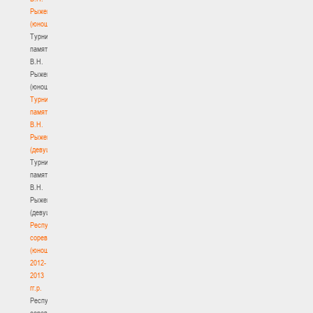
Рыженкова
(юноши)
Турнир
памяти
В.Н.
Рыженкова
(юноши)
Турнир
памяти
В.Н.
Рыженкова
(девушки)
Турнир
памяти
В.Н.
Рыженкова
(девушки)
Республиканские
соревнования
(юноши)
2012-
2013
гг.р.
Республиканские
соревнования