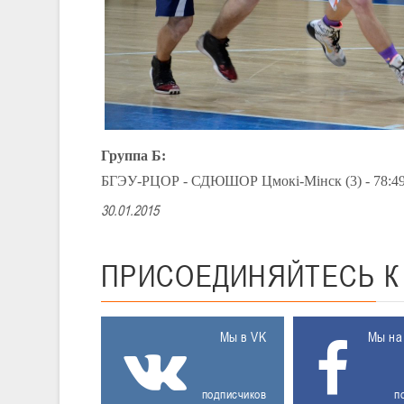
Группа Б:
БГЭУ-РЦОР - СДЮШОР Цмокi-Мiнск (3) - 78:49 (2
30.01.2015
ПРИСОЕДИНЯЙТЕСЬ
Мы в VK
Мы на
подписчиков
п