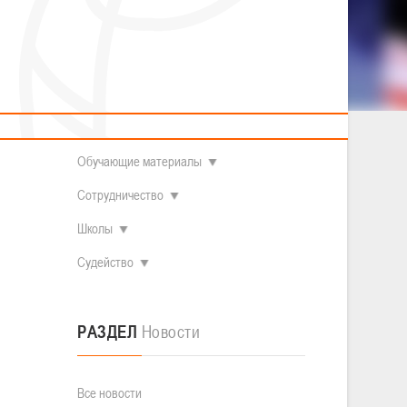
2014 гг.р.
Полезные материалы
Товарищеские игры (девушки)
О федерации
Судьи
ОДМ 2008-2009 гг.р. (девушки)
али у
ОДМ 2008-2009 гг.р. (юноши)
Контакты
л
Первенство 2010-2011 гг.р. (юноши)
Первенство 2011-2012 гг.р. (юноши)
Документы
л
Первенство 2012-2013 гг.р. (юноши)
Наши чемпионы
Обучающие материалы
Сотрудничество
Школы
Судейство
РАЗДЕЛ
Новости
Все новости