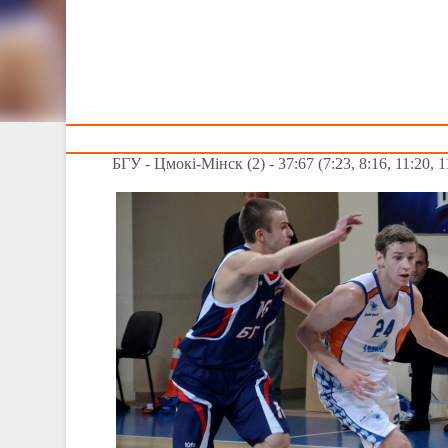
Тренерам
Прошли матчи мужского Чемпионата Беларуси
30 января состоялись матчи второго этапа Чемп
БГУ, "Рубон" не оставил шансов "Сожу", а БГЭ
Группа А:
БК Рубон - ГОЦОР-Сож - 111:64 (26:12, 25:22, 29
БГУ - Цмокi-Мiнск (2) - 37:67 (7:23, 8:16, 11:20, 1