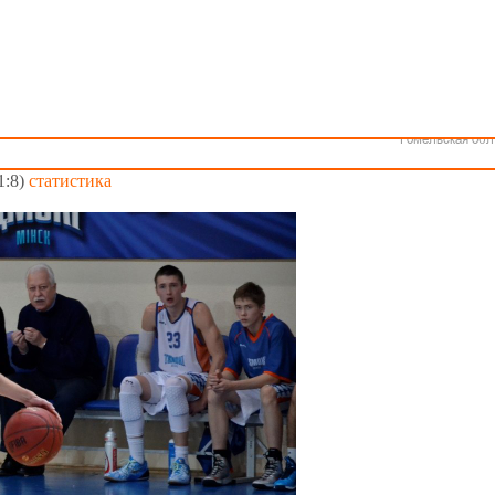
Как стать волонтером
Минск
Спонсоры и партнеры
Минская обл
Брестская обл
ионата Беларуси среди мужских команд. "Цмокi-2" крупно выигр
Гродненская об
У-РЦОР переиграл "Цмокi-3".
Витебская обл
Могилевская об
Гомельская обл
:18, 31:12)
статистика
1:8)
статистика