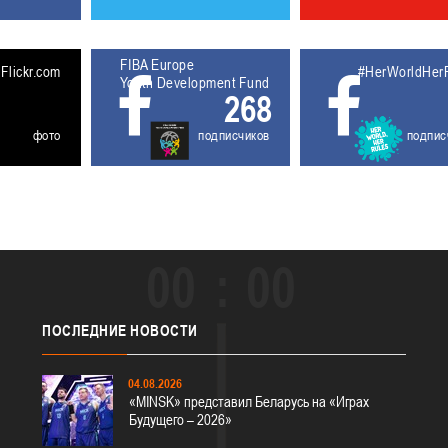
FIBA Europe
5611927
Flickr.com
#HerWorldHer
Youth Development Fund
268
фото
подписчиков
подпис
00
00
ПОСЛЕДНИЕ
НОВОСТИ
04.08.2026
«MINSK» представил Беларусь на «Играх
Будущего – 2026»