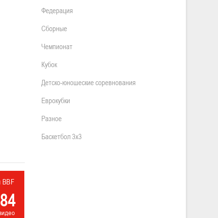
Федерация
Сборные
Чемпионат
Кубок
Детско-юношеские соревнования
Еврокубки
Разное
Баскетбол 3х3
л BBF
84
видео