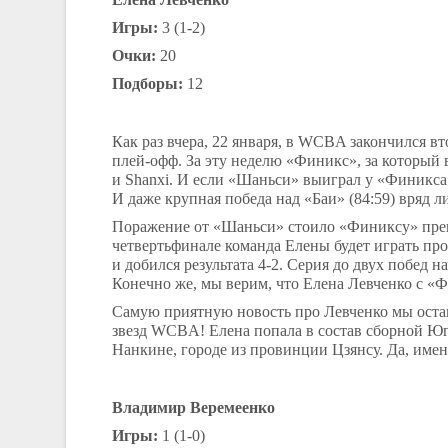
Игры:
3 (1-2)
Очки:
20
Подборы:
12
Как раз вчера, 22 января, в
WCBA
закончился вт
плей-офф. За эту неделю «Финикс», за который
и
Shanxi
. И если «Шаньси» выиграл у «Финикса» 
И даже крупная победа над «Баи» (84:59) вряд 
Поражение от «Шаньси» стоило «Финиксу» преим
четвертьфинале команда Елены будет играть пр
и добился результата 4-2. Серия до двух побед на
Конечно же, мы верим, что Елена Левченко с «
Самую приятную новость про Левченко мы остав
звезд
WCBA
! Елена попала в состав сборной Ю
Нанкине, городе из провинции Цзянсу. Да, име
Владимир Веремеенко
Игры:
1 (1-0)