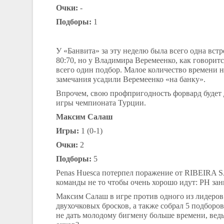
Очки:
-
Подборы:
1
У «Банвита» за эту неделю была всего одна вст
80:70, но у Владимира Веремеенко, как говоритс
всего один подбор. Малое количество времени
замечания усадили Веремеенко «на банку».
Впрочем, свою профпригодность форвард будет д
игры чемпионата Турции.
Максим Салаш
Игры:
1 (0-1)
Очки:
2
Подборы:
5
Penas
Huesca
потерпел поражение от RIBEI
команды не то чтобы очень хорошо идут:
PH
зан
Максим Салаш в игре против одного из лидеров 
двухочковых бросков, а также собрал 5 подборов.
не дать молодому бигмену больше времени, вед