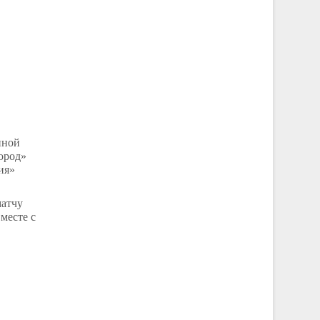
иной
ород»
ия»
матчу
месте с