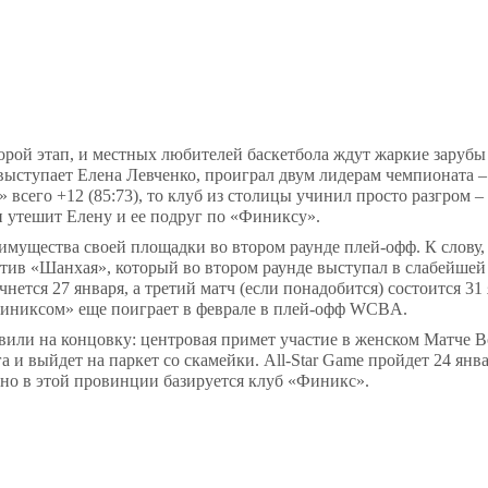
орой этап, и местных любителей баскетбола ждут жаркие зарубы
 выступает Елена Левченко, проиграл двум лидерам чемпионата 
всего +12 (85:73), то клуб из столицы учинил просто разгром – 
ли утешит Елену и ее подруг по «Финиксу».
ущества своей площадки во втором раунде плей-офф. К слову,
отив «Шанхая», который во втором раунде выступал в слабейшей
чнется 27 января, а третий матч (если понадобится) состоится 31 
Финиксом» еще поиграет в феврале в плей-офф
WCBA
.
или на концовку: центровая примет участие в женском Матче В
га и выйдет на паркет со скамейки.
All
-
Star
Game
пройдет 24 янва
нно в этой провинции базируется клуб «Финикс».