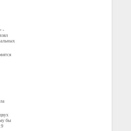
 -
взял
нальных
овятся
ела
двух
ему бы
19