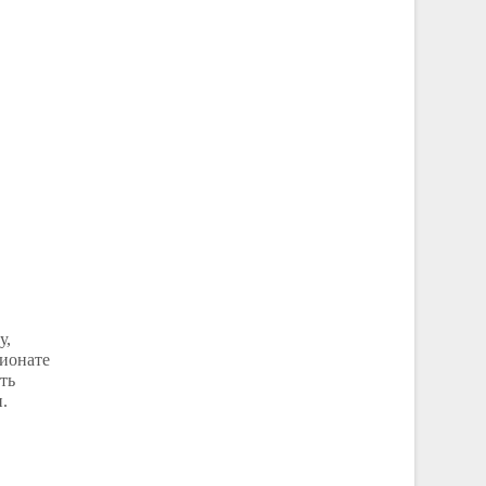
у,
пионате
ть
.