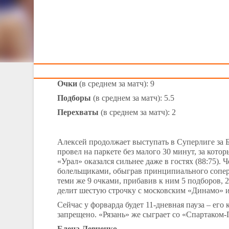
Тренерам
Белорусский десант
Пока «Цмок
i
» сражаются за попадание в плей-
помогают своим командам, успешно и не очень.
Алексей Тростинецкий
Матчи:
2 (1 победа-1 поражение)
Очки
(в среднем за матч): 9
Подборы
(в среднем за матч): 5.5
Перехваты
(в среднем за матч): 2
Алексей продолжает выступать в Суперлиге за Б
провел на паркете без малого 30 минут, за кото
«Урал» оказался сильнее даже в гостях (88:75).
болельщиками, обыграв принципиального сопе
теми же 9 очками, прибавив к ним 5 подборов, 2
делит шестую строчку с московским «Динамо» и
Сейчас у форварда будет 11-дневная пауза – его
запрещено. «Рязань» же сыграет со «Спартаком
Елена Левченко