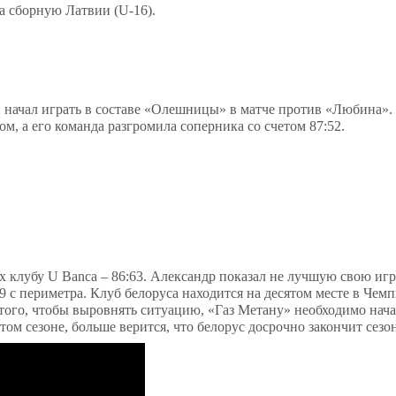
а сборную Латвии (
U-16)
.
 начал играть в составе «Олешницы» в матче против «Любина».
, а его команда разгромила соперника со счетом 87:52.
ях клубу
U
Banca
– 86:63. Александр показал не лучшую свою игр
з 9 с периметра. Клуб белоруса находится на десятом месте в Чем
того, чтобы выровнять ситуацию, «Газ Метану» необходимо нача
том сезоне, больше верится, что белорус досрочно закончит сезон