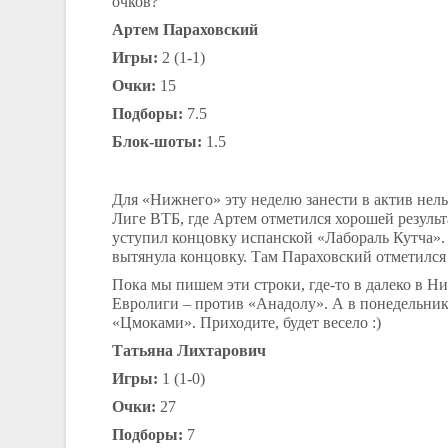
очков?
Артем Параховский
Игры:
2 (1-1)
Очки:
15
Подборы:
7.5
Блок-шоты:
1.5
Для «Нижнего» эту неделю занести в актив нель
Лиге ВТБ, где Артем отметился хорошей резуль
уступил концовку испанской «Лабораль Кутча». 
вытянула концовку. Там Параховский отметился 
Пока мы пишем эти строки, где-то в далеко в 
Евролиги – против «Анадолу». А в понедельник
«Цмоками». Приходите, будет весело :)
Татьяна Лихтарович
Игры:
1 (1-0)
Очки:
27
Подборы:
7