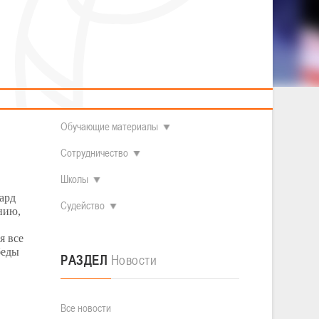
2014 гг.р.
Полезные материалы
Товарищеские игры (девушки)
О федерации
Судьи
ОДМ 2008-2009 гг.р. (девушки)
ОДМ 2008-2009 гг.р. (юноши)
Контакты
л
Первенство 2010-2011 гг.р. (юноши)
Первенство 2011-2012 гг.р. (юноши)
Документы
л
Первенство 2012-2013 гг.р. (юноши)
Наши чемпионы
Обучающие материалы
Сотрудничество
Школы
ард
Судейство
ению,
я все
беды
РАЗДЕЛ
Новости
Все новости