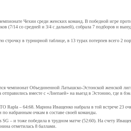
 чемпионате Чехии среди женских команд. В победной игре прот
ов (7/14 со средней и 3/4 с дальней), собрала 7 подборов и вын
 строчку в турнирной таблице, в 13 турах потерпев всего 2 по
ился чемпионат Объединенной Латышско-Эстонской женской лиг
тправились вместе с «Лиепаей» на выезд в Эстонию, где в бэк
TO
Rapla
– 64:68. Марина Иващенко набрала в той встрече 23 очк
 по набранным очкам в составе своей команды.
s
SG
– и тоже победила в трудном матче (52:60). На счету Иваще
Янина отметилась 8 баллами.