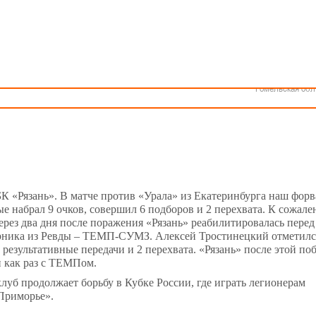
Как стать волонтером
Минск
Спонсоры и партнеры
Минская обл
Брестская обл
офф Единой Лиги ВТБ, во всем мире белорусские баскетболисты
Гродненская об
 Посмотрим, что сделали наши спортсмены за эту неделю.
Витебская обл
Могилевская об
Гомельская обл
К «Рязань». В матче против «Урала» из Екатеринбурга наш форв
рые набрал 9 очков, совершил 6 подборов и 2 перехвата. К сожал
 Через два дня после поражения «Рязань» реабилитировалась перед
рника из Ревды – ТЕМП-СУМЗ. Алексей Тростинецкий отметилс
 результативные передачи и 2 перехвата. «Рязань» после этой по
 как раз с ТЕМПом.
 клуб продолжает борьбу в Кубке России, где играть легионерам
-Приморье».