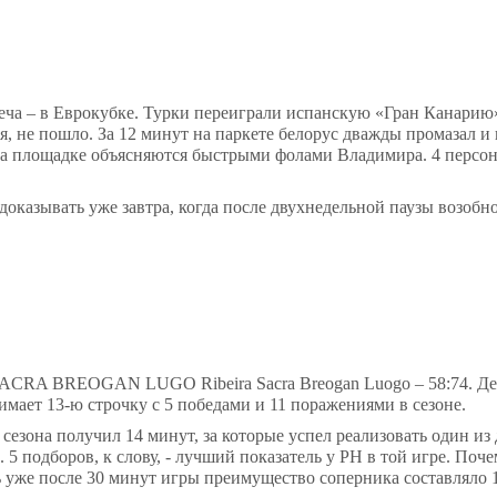
реча – в Еврокубке. Турки переиграли испанскую «Гран Канарию»
я, не пошло. За 12 минут на паркете белорус дважды промазал и 
 на площадке объясняются быстрыми фолами Владимира. 4 персо
оказывать уже завтра, когда после двухнедельной паузы возобн
RA SACRA BREOGAN LUGO
Ribeira
Sacra
Breogan
Luogo
– 58:74. Д
имает 13-ю строчку с 5 победами и 11 поражениями в сезоне.
сезона получил 14 минут, за которые успел реализовать один из 
 5 подборов, к слову, - лучший показатель у
PH
в той игре. Поч
ь уже после 30 минут игры преимущество соперника составляло 