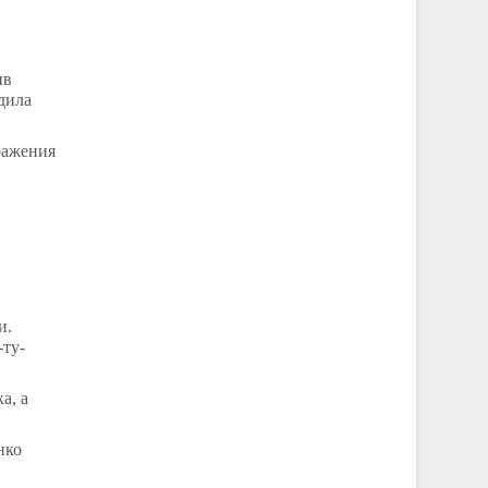
ив
удила
ражения
и.
-ту-
а, а
нко