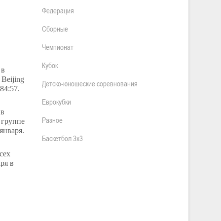
Федерация
Сборные
Чемпионат
Кубок
 в
–
Beijing
Детско-юношеские соревнования
84:57.
Еврокубки
 в
Разное
 группе
января.
Баскетбол 3х3
сех
ря в