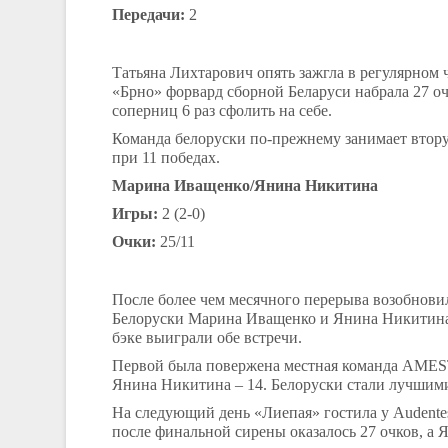
Передачи:
2
Татьяна Лихтарович опять зажгла в регулярном
«Брно» форвард сборной Беларуси набрала 27 очк
соперниц 6 раз сфолить на себе.
Команда белоруски по-прежнему занимает вторую
при 11 победах.
Марина Иващенко/Янина Никитина
Игры:
2 (2-0)
Очки:
25/11
После более чем месячного перерыва возобнов
Белоруски Марина Иващенко и Янина Никитина о
бэке выиграли обе встречи.
Первой была повержена местная команда
AMES
Янина Никитина – 14. Белоруски стали лучшими
На следующий день «Лиепая» гостила у
Audente
после финальной сирены оказалось 27 очков, а 