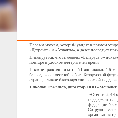
Тренерам
С 19 января на телеканале «Беларусь-5» начинаются
Телеканал «Беларусь-5» начнет транслировать
неделе. Первые игры будут представлены в эфир
Первым матчем, который увидят в прямом эфире 
«Детройта» и «Атланты», а далее последует пр
Планируется, что за неделю «Беларусь-5» покаж
повторе в удобное для зрителей время.
Прямые трансляции матчей Национальной баске
благодаря совместной работе Белорусской феде
страны, а также благодаря спонсорской подде
Николай Ермашов, директор ООО «Монолит 
«
Осенью
2014-о
поддержать наш
федерации баске
Сотрудничество 
организация тра