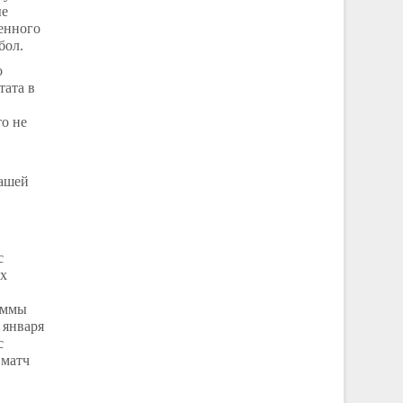
ые
енного
бол.
о
тата в
то не
нашей
с
ых
раммы
 января
с
 матч