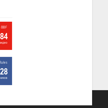
л BBF
84
видео
Rules
28
чиков