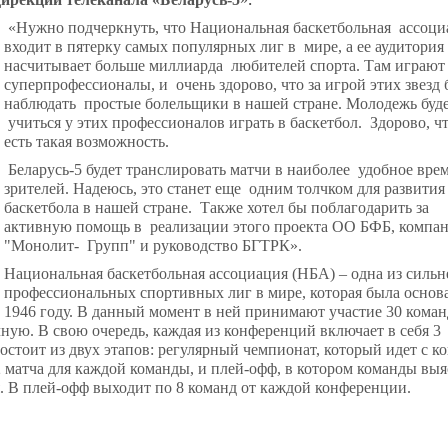
«Нужно подчеркнуть, что Национальная баскетбольная ассоци
входит в пятерку самых популярных лиг в мире, а ее аудитория
насчитывает больше миллиарда любителей спорта. Там играют
суперпрофессионалы, и очень здорово, что за игрой этих звезд 
наблюдать простые болельщики в нашей стране. Молодежь буд
учиться у этих профессионалов играть в баскетбол. Здорово, чт
есть такая возможность.
Беларусь-5 будет транслировать матчи в наиболее удобное врем
зрителей. Надеюсь, это станет еще одним толчком для развития
баскетбола в нашей стране. Также хотел бы поблагодарить за
активную помощь в реализации этого проекта ОО БФБ, компа
"Монолит- Групп" и руководство БГТРК».
Национальная баскетбольная ассоциация (НБА) – одна из силь
профессиональных спортивных лиг в мире, которая была основ
1946 году. В данный момент в ней принимают участие 30 коман
ную. В свою очередь, каждая из конференций включает в себя 3
остоит из двух этапов: регулярный чемпионат, который идет с к
82 матча для каждой команды, и плей-офф, в котором команды вы
. В плей-офф выходит по 8 команд от каждой конференции.