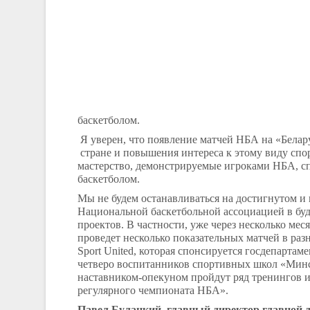
баскетболом.
Я уверен, что появление матчей НБА на «Белар
стране и повышения интереса к этому виду спо
мастерство, демонстрируемые игроками НБА, с
баскетболом.
Мы не будем останавливаться на достигнутом и
Национальной баскетбольной ассоциацией в буд
проектов. В частности, уже через несколько мес
проведет несколько показательных матчей в ра
Sport
United
, которая спонсируется госдепартам
четверо воспитанников спортивных школ «Минс
наставником-опекуном пройдут ряд тренингов и
регулярного чемпионата НБА».
Павел Булацкий, главный директор главной д