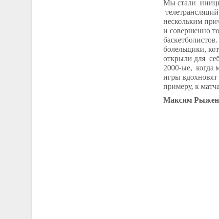
Мы стали иници
телетрансляций.
нескольким при
и совершенно т
баскетболистов.
болельщики, ко
открыли для себ
2000-ые, когда 
игры вдохновят 
примеру, к матч
Максим Рыженко