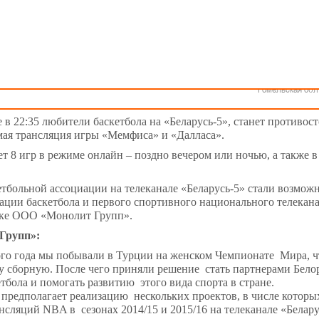
Как стать волонтером
Минск
Спонсоры и партнеры
Минская обл
Брестская обл
 трансляции матчей НБА
Гродненская об
Витебская обл
 матчи Национальной баскетбольной ассоциации уже на следующ
Могилевская об
е 19 января.
Гомельская обл
в 22:35 любители баскетбола на «Беларусь-5», станет противос
ямая трансляция игры «Мемфиса» и «Далласа».
ет 8 игр в режиме онлайн – поздно вечером или ночью, а также в
тбольной ассоциации на телеканале «Беларусь-5» стали возмож
рации баскетбола и первого спортивного национального телекан
ржке ООО «Монолит Групп».
Групп»:
го года мы побывали в Турции на женском
Чемпионате Мира
, 
у сборную. После чего приняли решение стать партнерами Бело
тбола и помогать развитию этого вида спорта в стране.
предполагает реализацию нескольких проектов, в числе которы
нсляций NBA в сезонах 2014/15 и 2015/16 на телеканале «Белару