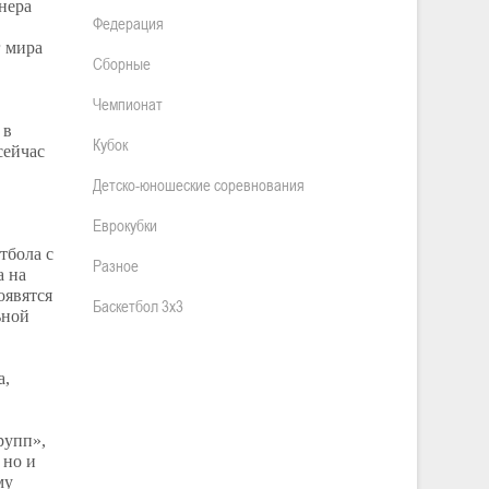
нера
Федерация
г мира
Сборные
Чемпионат
 в
Кубок
сейчас
Детско-юношеские соревнования
Еврокубки
тбола с
Разное
а на
оявятся
Баскетбол 3х3
ьной
а,
рупп»,
 но и
му