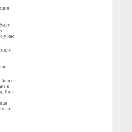
ация
будут
ет
о у нас
я для
нию
нейших
ана в
д. Лига
онца
ясняют