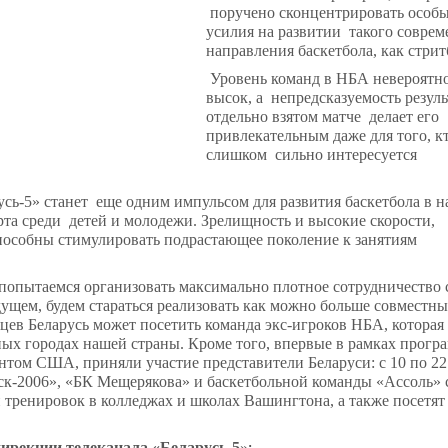
поручено сконцентрировать особ
усилия на развитии такого соврем
направления баскетбола, как стрит
Уровень команд в НБА невероятн
высок, а непредсказуемость резуль
отдельно взятом матче делает его
привлекательным даже для того, к
слишком сильно интересуется
усь-5» станет еще одним импульсом для развития баскетбола в 
рта среди детей и молодежи. Зрелищность и высокие скорости,
пособны стимулировать подрастающее поколение к занятиям
 попытаемся организовать максимально плотное сотрудничество 
ущем, будем стараться реализовать как можно больше совместн
яцев Беларусь может посетить команда экс-игроков НБА, которая
зных городах нашей страны. Кроме того, впервые в рамках прог
ентом США, приняли участие представители Беларуси: с 10 по 22
к-2006», «БК Мещерякова» и баскетбольной команды «Ассоль» 
 тренировок в колледжах и школах Вашингтона, а также посетят
:
ирекции телеканала «Беларусь-5
»