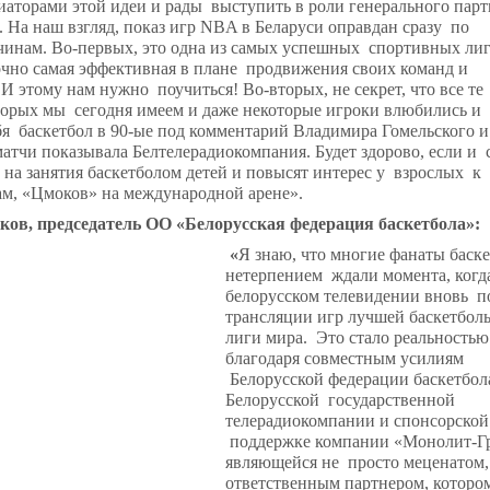
аторами этой идеи и рады выступить в роли генерального парт
 На наш взгляд, показ игр NBA в Беларуси оправдан сразу по
чинам. Во-первых, это одна из самых успешных спортивных ли
очно самая эффективная в плане продвижения своих команд и
 И этому нам нужно поучиться! Во-вторых, не секрет, что все те
торых мы сегодня имеем и даже некоторые игроки влюбились и
я баскетбол в 90-ые под комментарий Владимира Гомельского и
матчи показывала Белтелерадиокомпания. Будет здорово, если и 
на занятия баскетболом детей и повысят интерес у взрослых к
ам, «Цмоков» на международной арене».
в, председатель ОО «Белорусская федерация баскетбола»:
«
Я
знаю, что многие фанаты баске
нетерпением ждали момента, когд
белорусском телевидении вновь п
трансляции игр лучшей баскетбол
лиги мира. Это стало реальностью
благодаря совместным усилиям
Белорусской федерации баскетбол
Белорусской государственной
телерадиокомпании и спонсорской
поддержке компании «Монолит-Г
являющейся не просто меценатом,
ответственным партнером, которо