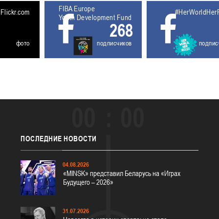
FIBA Europe
5611927
Flickr.com
#HerWorldHer
Youth Development Fund
268
фото
подписчиков
подпис
00
00
ПОСЛЕДНИЕ
НОВОСТИ
04.08.2026
«MINSK» представил Беларусь на «Играх
Будущего – 2026»
31.07.2026