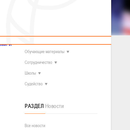
2014 гг.р.
Полезные материалы
Товарищеские игры (девушки)
О федерации
Судьи
ОДМ 2008-2009 гг.р. (девушки)
ОДМ 2008-2009 гг.р. (юноши)
Контакты
л
Первенство 2010-2011 гг.р. (юноши)
Первенство 2011-2012 гг.р. (юноши)
Документы
л
Первенство 2012-2013 гг.р. (юноши)
Наши чемпионы
ями и
Обучающие материалы
Сотрудничество
Школы
Судейство
РАЗДЕЛ
Новости
Все новости