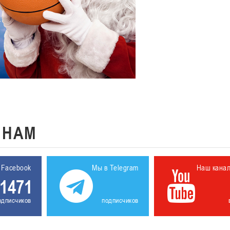
К
НАМ
 Facebook
Мы в Telegram
Наш кана
1471
одписчиков
подписчиков