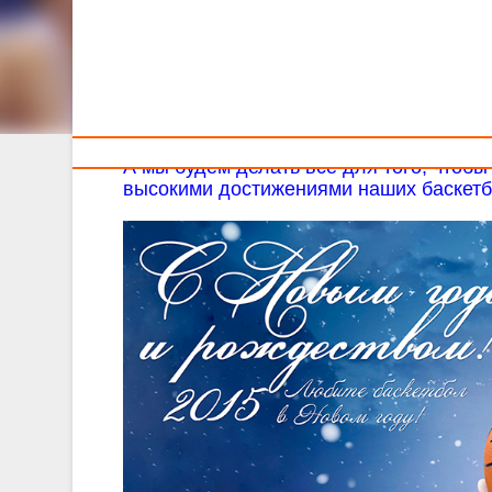
Тренерам
Белорусская федерация баскетбола поздравляет все
Белорусская Федерация Баскетбола 
Пусть и в следующем году баскетбол о
А мы будем делать все для того, чтоб
высокими достижениями наших баскетб