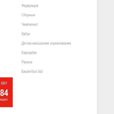
Федерация
Сборные
Чемпионат
Кубок
Детско-юношеские соревнования
Еврокубки
Разное
Баскетбол 3х3
л BBF
84
видео