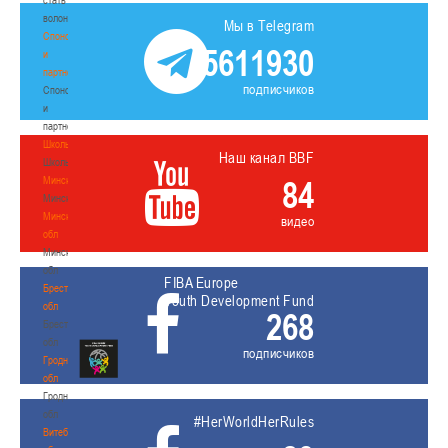
волонтером
Мы в Telegram
Спонсоры
5611930
и
партнеры
подписчиков
Спонсоры
и
партнеры
Школы
Наш канал BBF
Школы
Минск
84
Минск
Минская
видео
обл
Минская
обл
FIBA Europe
Брестская
Youth Development Fund
обл
268
Брестская
обл
подписчиков
Гродненская
обл
Гродненская
обл
#HerWorldHerRules
Витебская