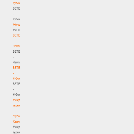
Кубок
BETERA
-
Кубок
Женщины
Женщины
BETERA
-
Чемпионат
BETERA
-
Чемпионат
BETERA
-
Кубок
BETERA
-
Кубок
Международный
турнир
-
"Кубок
Халипского"
Международный
турнир