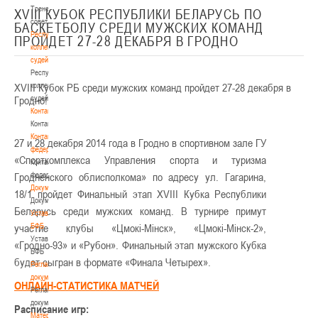
Тренерский
XVIII КУБОК РЕСПУБЛИКИ БЕЛАРУСЬ ПО
совет
БАСКЕТБОЛУ СРЕДИ МУЖСКИХ КОМАНД
Республиканская
ПРОЙДЕТ 27-28 ДЕКАБРЯ В ГРОДНО
коллегия
судей
Республиканская
XVIII Кубок РБ среди мужских команд пройдет 27-28 декабря в
коллегия
Гродно!
судей
Контакты
Контакты
Контакты
27 и 28 декабря 2014 года в Гродно в спортивном зале ГУ
федерации
«Спорткомплекса Управления спорта и туризма
Контакты
Гродненского облисполкома» по адресу ул. Гагарина,
федерации
Документы
18/1 пройдет Финальный этап
XVIII
Кубка Республики
Документы
Беларусь среди мужских команд. В турнире примут
Устав
участие клубы «Цмок
БФБ
i
-М
i
нск», «Цмок
i
-М
i
нск-2»,
Устав
«Гродно-93» и «Рубон». Финальный этап мужского Кубка
БФБ
будет сыгран в формате «Финала Четырех».
Регламентирующие
документы
ОНЛАЙН-СТАТИСТИКА МАТЧЕЙ
Регламентирующие
документы
Расписание игр:
Материалы