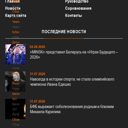
Главная
Руководство
Федерация
Федерация
Новости
Соревнования
Сборные
Карта сайта
Контакты
Сборные
Чемпионат
Чемпионат
ПОСЛЕДНИЕ
НОВОСТИ
Кубок
Кубок
Детско-
04.08.2026
юношеские
«MINSK» представил Беларусь на «Играх Будущего –
соревнования
2026»
Детско-
юношеские
соревнования
Еврокубки
31.07.2026
Еврокубки
Навсегда в истории спорта: не стало олимпийского
Разное
чемпиона Ивана Едешко
Разное
Баскетбол
3х3
31.07.2026
Баскетбол
БФБ выражает соболезнования родным и близким
3х3
Михаила Курилика
Лого[modid=121]
Сборные
Сборные