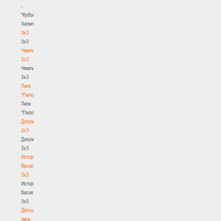
-
"Кубок
Халипского"
3x3
3x3
Чемпионат
3х3
Чемпионат
3х3
Лига
"Палова"
Лига
"Палова"
Документы
3х3
Документы
3х3
История
баскетбола
3х3
История
баскетбола
3х3
Детская
лига