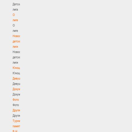
Детская
лига
О
лиге
О
лиге
Новости
детской
лиги
Новости
детской
лиги
Юноши
Юноши
Девушки
Девушки
Документы
Документы
Фото
Фото
Другие
Другие
Турнир
памяти
В.Н.