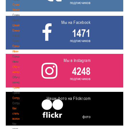
подписчиков
Сумникова
Ирина
Сумникова
Ирина
Мы на Facebook
Швайбович
1471
Елена
Швайбович
подписчиков
Елена
Едешко
Иван
Едешко
Мы в Instagram
Иван
Обучающие
4248
материалы
Обучающие
подписчиков
материалы
Тренерам
Тренерам
Наши фото на Flickr.com
Сотрудничество
Сотрудничество
Как
стать
фото
волонтером
Как
стать