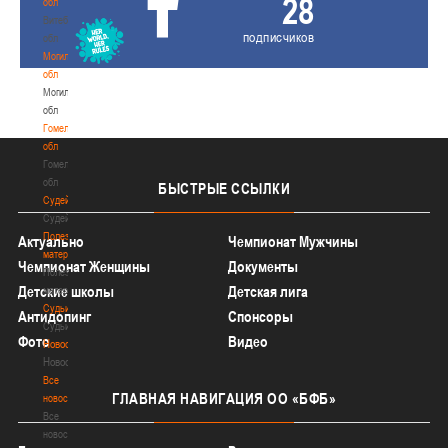
28
обл
Витебская
подписчиков
обл
Могилевская
обл
Могилевская
обл
Гомельская
обл
Гомельская
обл
БЫСТРЫЕ
ССЫЛКИ
Судейство
Судейство
Полезные
Актуально
Чемпионат Мужчины
материалы
Чемпионат Женщины
Документы
Полезные
Детские школы
Детская лига
материалы
Судьи
Антидопинг
Спонсоры
Судьи
Фото
Видео
Новости
Новости
Все
ГЛАВНАЯ
НАВИГАЦИЯ ОО «БФБ»
новости
Все
новости