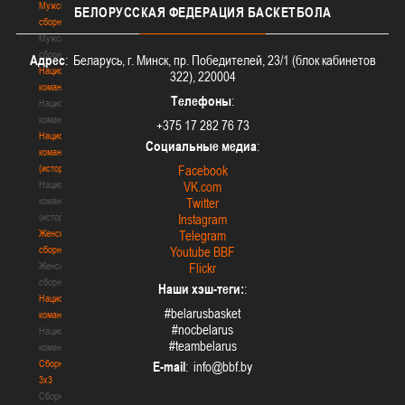
Мужские
БЕЛОРУССКАЯ
ФЕДЕРАЦИЯ БАСКЕТБОЛА
сборные
Мужские
сборные
Адрес
: Беларусь, г. Минск, пр. Победителей, 23/1 (блок кабинетов
Национальная
322), 220004
команда
Телефоны
:
Национальная
команда
+375 17 282 76 73
Национальная
Социальные медиа
:
команда
(история)
Facebook
Национальная
VK.com
команда
Twitter
(история)
Instagram
Женские
Telegram
сборные
Youtube BBF
Женские
Flickr
сборные
Наши хэш-теги:
:
Национальная
#belarusbasket
команда
#nocbelarus
Национальная
#teambelarus
команда
Сборные
E-mail
:
3х3
Сборные