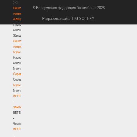
3х3
© Белорусская федерация баскетбола, 2026
Национальная
команда.
Разработка сайта
ITG-SOFT </>
Женщины
Национальная
команда.
Женщины
Национальная
команда.
Мужчины
Национальная
команда.
Мужчины
Соревнования
Соревнования
Мужчины
Мужчины
BETERA
-
Чемпионат
BETERA
-
Чемпионат
BETERA
-