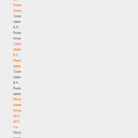
Рыженкова
(юноши)
Турнир
памяти
В.Н.
Рыженкова
(юноши)
Турнир
памяти
В.Н.
Рыженкова
(девушки)
Турнир
памяти
В.Н.
Рыженкова
(девушки)
Республиканские
соревнования
(юноши)
2012-
2013
гг.р.
Республиканские
соревнования