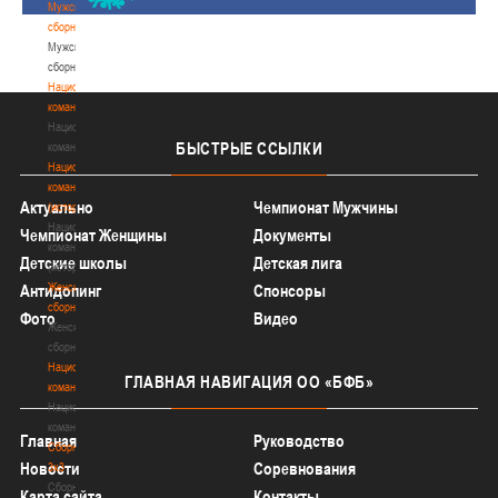
Мужские
сборные
Мужские
сборные
Национальная
команда
Национальная
БЫСТРЫЕ
ССЫЛКИ
команда
Национальная
команда
Актуально
Чемпионат Мужчины
(история)
Национальная
Чемпионат Женщины
Документы
команда
Детские школы
Детская лига
(история)
Женские
Антидопинг
Спонсоры
сборные
Фото
Видео
Женские
сборные
Национальная
ГЛАВНАЯ
НАВИГАЦИЯ ОО «БФБ»
команда
Национальная
команда
Главная
Руководство
Сборные
Новости
Соревнования
3х3
Сборные
Карта сайта
Контакты