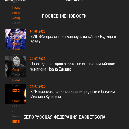
3х3
Национальная
команда.
ПОСЛЕДНИЕ
НОВОСТИ
Женщины
Национальная
команда.
04.08.2026
Женщины
«MINSK» представил Беларусь на «Играх Будущего –
Национальная
2026»
команда.
Мужчины
Национальная
31.07.2026
команда.
Навсегда в истории спорта: не стало олимпийского
Мужчины
чемпиона Ивана Едешко
Соревнования
Соревнования
Мужчины
Мужчины
31.07.2026
BETERA
БФБ выражает соболезнования родным и близким
-
Михаила Курилика
Чемпионат
BETERA
-
Чемпионат
БЕЛОРУССКАЯ
ФЕДЕРАЦИЯ БАСКЕТБОЛА
BETERA
-