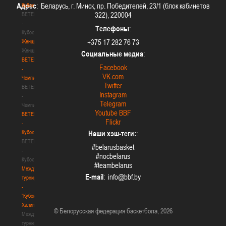
Адрес
: Беларусь, г. Минск, пр. Победителей, 23/1 (блок кабинетов
Кубок
322), 220004
BETERA
-
Телефоны
:
Кубок
+375 17 282 76 73
Женщины
Женщины
Социальные медиа
:
BETERA
Facebook
-
VK.com
Чемпионат
Twitter
BETERA
Instagram
-
Telegram
Чемпионат
Youtube BBF
BETERA
Flickr
-
Кубок
Наши хэш-теги:
:
BETERA
#belarusbasket
-
#nocbelarus
Кубок
#teambelarus
Международный
E-mail
:
турнир
-
"Кубок
Халипского"
© Белорусская федерация баскетбола, 2026
Международный
турнир