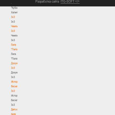
Разработка сайта
ITG-SOFT </>
-
"Кубок
Халипского"
3x3
3x3
Чемпионат
3х3
Чемпионат
3х3
Лига
"Палова"
Лига
"Палова"
Документы
3х3
Документы
3х3
История
баскетбола
3х3
История
баскетбола
3х3
Детская
лига