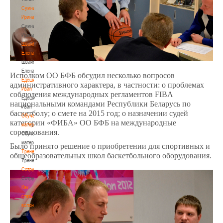
Сумникова
Ирина
Сумникова
Ирина
Швайбович
Елена
Швайбович
Елена
Исполком ОО БФБ обсудил несколько вопросов
Едешко
административного характера, в частности: о проблемах
Иван
соблюдения международных регламентов FIBA
Едешко
национальными командами Республики Беларусь по
Иван
баскетболу; о смете на 2015 год; о назначении судей
Обучающие
категории «ФИБА» ОО БФБ на международные
материалы
соревнования.
Обучающие
материалы
Было принято решение о приобретении для спортивных и
Тренерам
общеобразовательных школ баскетбольного оборудования.
Тренерам
Сотрудничество
Сотрудничество
Как
стать
волонтером
Как
стать