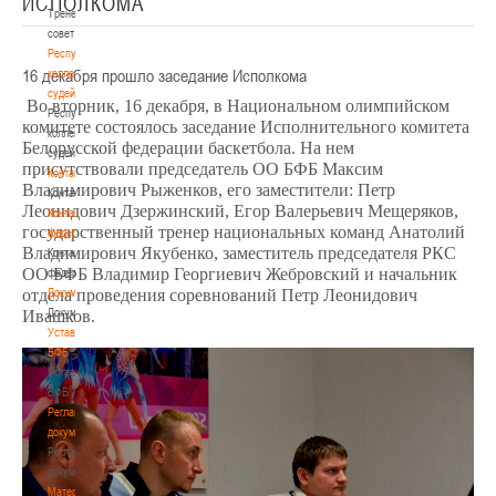
ИСПОЛКОМА
Тренерский
совет
Республиканская
16 декабря прошло заседание Исполкома
коллегия
судей
Во вторник, 16 декабря, в Национальном олимпийском
Республиканская
комитете состоялось заседание Исполнительного комитета
коллегия
Белорусской федерации баскетбола. На нем
судей
присутствовали председатель ОО БФБ Максим
Контакты
Владимирович Рыженков, его заместители: Петр
Контакты
Леонидович Дзержинский, Егор Валерьевич Мещеряков,
Контакты
государственный тренер национальных команд Анатолий
федерации
Владимирович Якубенко, заместитель председателя РКС
Контакты
ОО БФБ Владимир Георгиевич Жебровский и начальник
федерации
отдела проведения соревнований Петр Леонидович
Документы
Документы
Ивашков.
Устав
БФБ
Устав
БФБ
Регламентирующие
документы
Регламентирующие
документы
Материалы