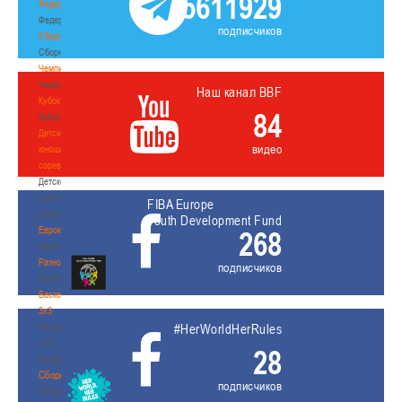
5611929
Федерация
Федерация
подписчиков
Сборные
Сборные
Чемпионат
Чемпионат
Наш канал BBF
Кубок
84
Кубок
Детско-
видео
юношеские
соревнования
Детско-
юношеские
FIBA Europe
соревнования
Youth Development Fund
Еврокубки
268
Еврокубки
Разное
подписчиков
Разное
Баскетбол
3х3
Баскетбол
#HerWorldHerRules
3х3
28
Лого[modid=121]
Сборные
подписчиков
Сборные