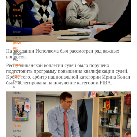
по
баскетбольной
статистике
Материалы
по
баскетбольной
статистике
Документы
РКС
На заседании Исполкома был рассмотрен ряд важных
Документы
вопросов.
РКС
Республиканской коллегии судей было поручено
Положение
подготовить программу повышения квалификации судей.
о
переходах
Кроме того, арбитр национальной категории Ирина Конан
Положение
была делегирована на получение категории
FIBA
.
о
переходах
Наши
чемпионы
Наши
чемпионы
Белошапко
Татьяна
Белошапко
Татьяна