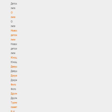
Детская
лига
О
лиге
О
лиге
Новости
детской
лиги
Новости
детской
лиги
Юноши
Юноши
Девушки
Девушки
Документы
Документы
Фото
Фото
Другие
Другие
Турнир
памяти
В.Н.