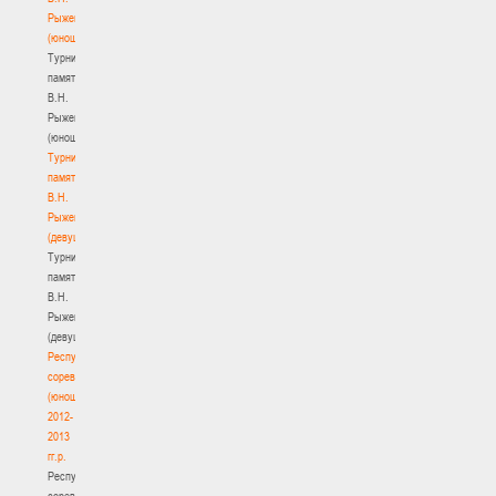
Рыженкова
(юноши)
Турнир
памяти
В.Н.
Рыженкова
(юноши)
Турнир
памяти
В.Н.
Рыженкова
(девушки)
Турнир
памяти
В.Н.
Рыженкова
(девушки)
Республиканские
соревнования
(юноши)
2012-
2013
гг.р.
Республиканские
соревнования