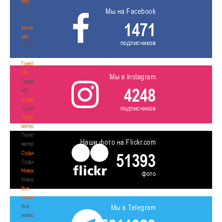
обл
Витебская
Мы на Facebook
обл
1471
Могилевская
обл
подписчиков
Могилевская
обл
Гомельская
обл
Мы в Instagram
Гомельская
4248
обл
Судейство
подписчиков
Судейство
Полезные
материалы
Полезные
Наши фото на Flickr.com
материалы
Судьи
51393
Судьи
Новости
фото
Новости
Все
новости
Все
Мы в Telegram
новости