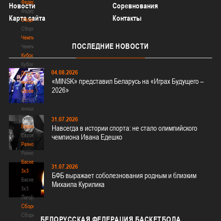
Федерация
Новости
Соревнования
Федерация
Карта сайта
Контакты
Сборные
Сборные
Чемпионат
ПОСЛЕДНИЕ
НОВОСТИ
Чемпионат
Кубок
Кубок
04.08.2026
Детско-
«MINSK» представил Беларусь на «Играх Будущего –
юношеские
2026»
соревнования
Детско-
юношеские
соревнования
31.07.2026
Еврокубки
Навсегда в истории спорта: не стало олимпийского
Еврокубки
чемпиона Ивана Едешко
Разное
Разное
Баскетбол
31.07.2026
3х3
БФБ выражает соболезнования родным и близким
Баскетбол
Михаила Курилика
3х3
Лого[modid=121]
Сборные
Сборные
БЕЛОРУССКАЯ
ФЕДЕРАЦИЯ БАСКЕТБОЛА