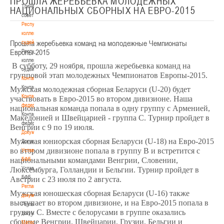
ПРОШЛА ЖЕРЕБЬЕВКА МОЛОДЕЖНЫХ
Тренерский
НАЦИОНАЛЬНЫХ СБОРНЫХ НА ЕВРО-2015
совет
Республиканская
коллегия
Прошла жеребьевка команд на молодежные Чемпионаты
судей
Европы-2015
Республиканская
коллегия
В субботу, 29 ноября, прошла жеребьевка команд на
судей
групповой этап молодежных Чемпионатов Европы-2015.
Контакты
Контакты
Мужская молодежная сборная Беларуси (U-20) будет
Контакты
участвовать в Евро-2015 во втором дивизионе. Наша
федерации
национальная команда попала в одну группу с Арменией,
Контакты
Македонией и Швейцарией - группа С. Турнир пройдет в
федерации
Венгрии с 9 по 19 июля.
Документы
Мужская юниорская сборная Беларуси (U-18) на Евро-2015
Документы
во втором дивизионе попала в группу В и встретится с
Устав
национальными командами Венгрии, Словении,
БФБ
Устав
Люксембурга, Голландии и Бельгии. Турнир пройдет в
БФБ
Австрии с 23 июля по 2 августа.
Регламентирующие
Мужская юношеская сборная Беларуси (U-16) также
документы
выступает во втором дивизионе, и на Евро-2015 попала в
Регламентирующие
группу С. Вместе с белорусами в группе оказались
документы
сборные Венгрии, Швейцарии, Грузии, Бельгии и
Материалы