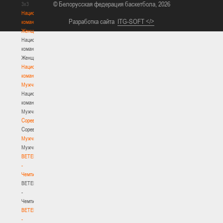
© Белорусская федерация баскетбола, 2026
3х3
Национальная
Разработка сайта
ITG-SOFT </>
команда.
Женщины
Национальная
команда.
Женщины
Национальная
команда.
Мужчины
Национальная
команда.
Мужчины
Соревнования
Соревнования
Мужчины
Мужчины
BETERA
-
Чемпионат
BETERA
-
Чемпионат
BETERA
-