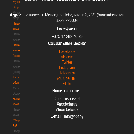
Мужские
сборные
Мужские
Адрес
: Беларусь, г. Минск, пр. Победителей, 23/1 (блок кабинетов
сборные
322), 220004
Национальная
Телефоны
:
команда
Национальная
+375 17 282 76 73
команда
Социальные медиа
:
Национальная
команда
Facebook
(история)
VK.com
Национальная
Twitter
команда
Instagram
(история)
Telegram
Женские
Youtube BBF
сборные
Flickr
Женские
Наши хэш-теги:
:
сборные
#belarusbasket
Национальная
#nocbelarus
команда
#teambelarus
Национальная
команда
E-mail
:
Сборные
3х3
Сборные