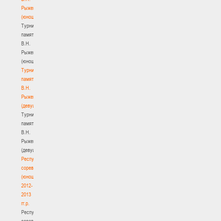
Рыженкова
(юноши)
Турнир
памяти
В.Н.
Рыженкова
(юноши)
Турнир
памяти
В.Н.
Рыженкова
(девушки)
Турнир
памяти
В.Н.
Рыженкова
(девушки)
Республиканские
соревнования
(юноши)
2012-
2013
гг.р.
Республиканские
соревнования