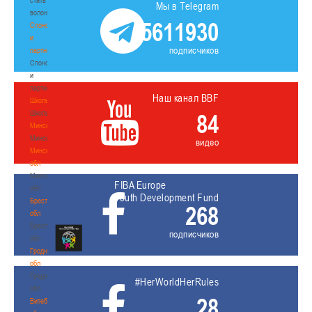
Мы в Telegram
волонтером
5611930
Спонсоры
и
подписчиков
партнеры
Спонсоры
и
партнеры
Наш канал BBF
Школы
Школы
84
Минск
Минск
видео
Минская
обл
Минская
FIBA Europe
обл
Youth Development Fund
Брестская
268
обл
Брестская
подписчиков
обл
Гродненская
обл
Гродненская
#HerWorldHerRules
обл
28
Витебская