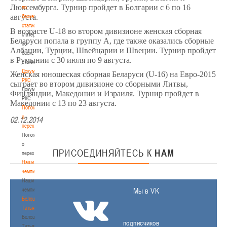
Люксембурга. Турнир пройдет в Болгарии с 6 по 16
по
августа.
баскетбольной
статистике
В возрасте U-18 во втором дивизионе женская сборная
Материалы
Беларуси попала в группу А, где также оказались сборные
по
Албании, Турции, Швейцарии и Швеции. Турнир пройдет
баскетбольной
в Румынии с 30 июля по 9 августа.
статистике
Документы
Женская юношеская сборная Беларуси (U-16) на Евро-2015
РКС
сыграет во втором дивизионе со сборными Литвы,
Документы
Финляндии, Македонии и Израиля. Турнир пройдет в
РКС
Македонии с 13 по 23 августа.
Положение
о
02.12.2014
переходах
Положение
о
ПРИСОЕДИНЯЙТЕСЬ
К
НАМ
переходах
Наши
чемпионы
Наши
чемпионы
Мы в VK
Белошапко
Татьяна
Белошапко
подписчиков
Татьяна