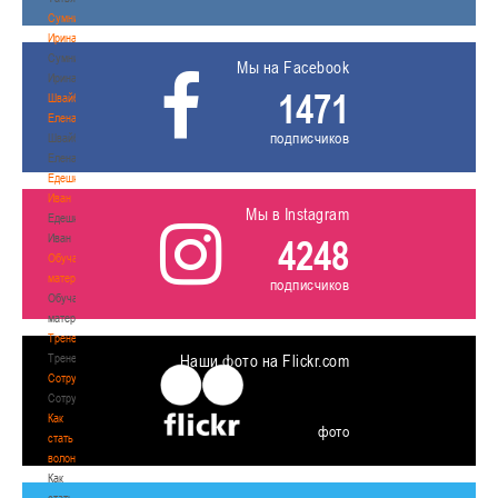
Сумникова
Ирина
Сумникова
Мы на Facebook
Ирина
1471
Швайбович
Елена
подписчиков
Швайбович
Елена
Едешко
Иван
Мы в Instagram
Едешко
Иван
4248
Обучающие
материалы
подписчиков
Обучающие
материалы
Тренерам
Тренерам
Наши фото на Flickr.com
Сотрудничество
Сотрудничество
Как
фото
стать
волонтером
Как
стать