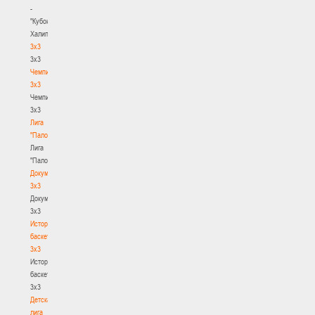
-
"Кубок
Халипского"
3x3
3x3
Чемпионат
3х3
Чемпионат
3х3
Лига
"Палова"
Лига
"Палова"
Документы
3х3
Документы
3х3
История
баскетбола
3х3
История
баскетбола
3х3
Детская
лига