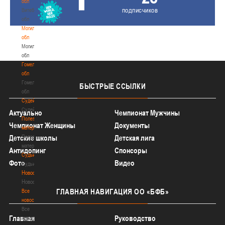
обл
подписчиков
Витебская
обл
Могилевская
обл
Могилевская
обл
Гомельская
обл
Гомельская
БЫСТРЫЕ
ССЫЛКИ
обл
Судейство
Судейство
Актуально
Чемпионат Мужчины
Полезные
Чемпионат Женщины
Документы
материалы
Детские школы
Полезные
Детская лига
материалы
Антидопинг
Спонсоры
Судьи
Фото
Видео
Судьи
Новости
Новости
ГЛАВНАЯ
НАВИГАЦИЯ ОО «БФБ»
Все
новости
Все
Главная
Руководство
новости