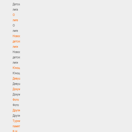
Детская
лига
О
лиге
О
лиге
Новости
детской
лиги
Новости
детской
лиги
Юноши
Юноши
Девушки
Девушки
Документы
Документы
Фото
Фото
Другие
Другие
Турнир
памяти
В.Н.