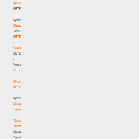
Кубок
BETERA
-
Кубок
Женщины
Женщины
BETERA
-
Чемпионат
BETERA
-
Чемпионат
BETERA
-
Кубок
BETERA
-
Кубок
Международный
турнир
-
"Кубок
Халипского"
Международный
турнир