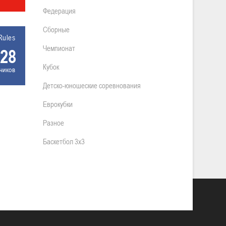
Федерация
Сборные
Rules
Чемпионат
28
Кубок
чиков
Детско-юношеские соревнования
Еврокубки
Разное
Баскетбол 3х3