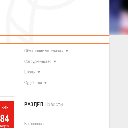
2014 гг.р.
Полезные материалы
Товарищеские игры (девушки)
О федерации
Судьи
ОДМ 2008-2009 гг.р. (девушки)
ОДМ 2008-2009 гг.р. (юноши)
Контакты
л
Первенство 2010-2011 гг.р. (юноши)
Первенство 2011-2012 гг.р. (юноши)
Документы
л
Первенство 2012-2013 гг.р. (юноши)
с 11 по
Наши чемпионы
Обучающие материалы
Сотрудничество
Школы
Судейство
РАЗДЕЛ
Новости
л BBF
84
Все новости
видео