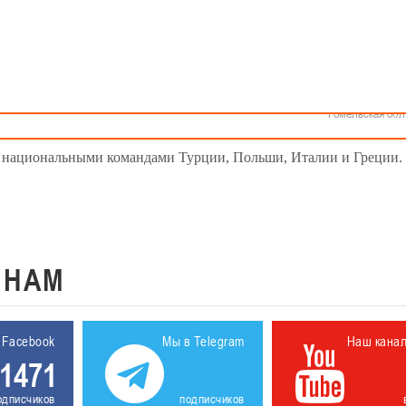
Как стать волонтером
Минск
Спонсоры и партнеры
Минская обл
Брестская обл
Гродненская об
Витебская обл
15 со сборными Турции, Польши, Италии и Греции
Могилевская об
Гомельская обл
Чемпионат Европы-2015, который пройдет в Венгрии и Румынии 
 с национальными командами Турции, Польши, Италии и Греции.
К
НАМ
 Facebook
Мы в Telegram
Наш кана
1471
одписчиков
подписчиков