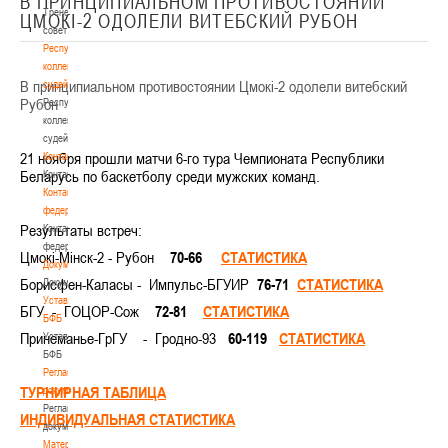
В ПРИНЦИПИАЛЬНОМ ПРОТИВОСТОЯНИИ
Тренерский
ЦМОКI-2 ОДОЛЕЛИ ВИТЕБСКИЙ РУБОН
совет
Республиканская
коллегия
В принципиальном противостоянии Цмокi-2 одолели витебский
судей
Рубон
Республиканская
коллегия
судей
21 ноября прошли матчи 6-го тура Чемпионата Республики
Контакты
Беларусь по баскетболу среди мужских команд.
Контакты
Контакты
федерации
Результаты встреч:
Контакты
федерации
Цмокi-Мiнск-2 - Рубон
70-66
СТАТИСТИКА
Документы
Борисфен-Каласы -
Импульс-БГУИР
76-71
СТАТИСТИКА
Документы
Устав
БГУ - ГОЦОР-Сож
72-81
СТАТИСТИКА
БФБ
Принеманье-ГрГУ
- Гродно-93
60-119
СТАТИСТИКА
Устав
БФБ
Регламентирующие
ТУРНИРНАЯ ТАБЛИЦА
документы
Регламентирующие
ИНДИВИДУАЛЬНАЯ СТАТИСТИКА
документы
Материалы