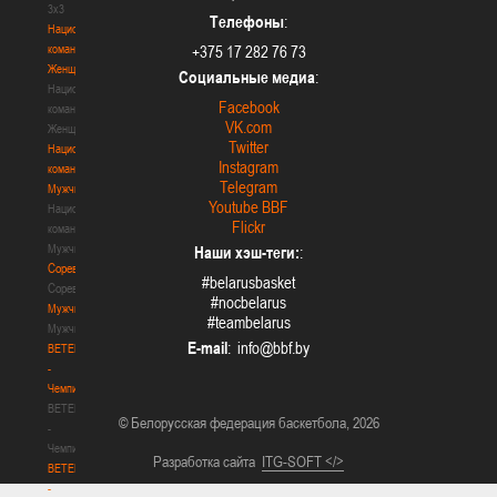
3х3
Телефоны
:
Национальная
команда.
+375 17 282 76 73
Женщины
Социальные медиа
:
Национальная
Facebook
команда.
VK.com
Женщины
Twitter
Национальная
Instagram
команда.
Telegram
Мужчины
Youtube BBF
Национальная
Flickr
команда.
Мужчины
Наши хэш-теги:
:
Соревнования
#belarusbasket
Соревнования
#nocbelarus
Мужчины
#teambelarus
Мужчины
E-mail
:
BETERA
-
Чемпионат
BETERA
© Белорусская федерация баскетбола, 2026
-
Чемпионат
Разработка сайта
ITG-SOFT </>
BETERA
-