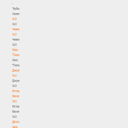
-
"Кубок
Халипского"
3x3
3x3
Чемпионат
3х3
Чемпионат
3х3
Лига
"Палова"
Лига
"Палова"
Документы
3х3
Документы
3х3
История
баскетбола
3х3
История
баскетбола
3х3
Детская
лига