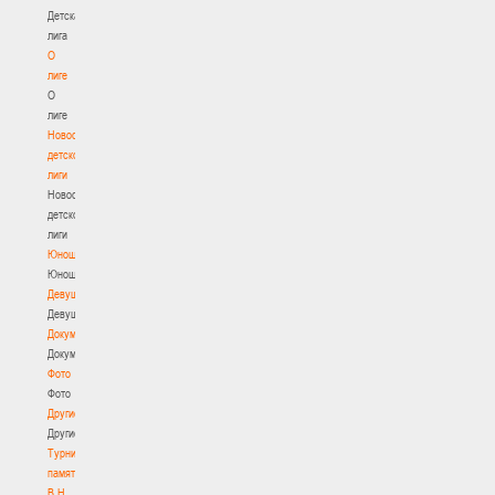
Детская
лига
О
лиге
О
лиге
Новости
детской
лиги
Новости
детской
лиги
Юноши
Юноши
Девушки
Девушки
Документы
Документы
Фото
Фото
Другие
Другие
Турнир
памяти
В.Н.