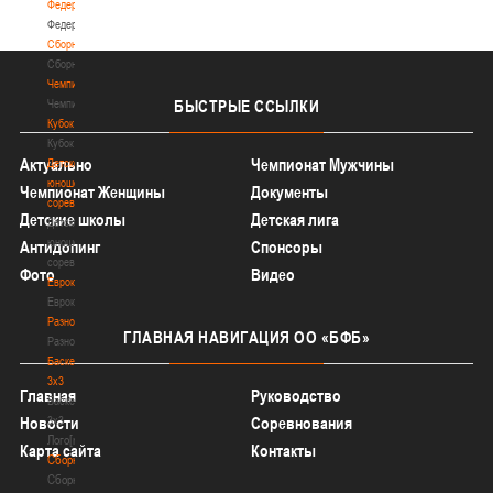
Федерация
Федерация
Сборные
Сборные
Чемпионат
Чемпионат
БЫСТРЫЕ
ССЫЛКИ
Кубок
Кубок
Актуально
Чемпионат Мужчины
Детско-
юношеские
Чемпионат Женщины
Документы
соревнования
Детские школы
Детская лига
Детско-
юношеские
Антидопинг
Спонсоры
соревнования
Фото
Видео
Еврокубки
Еврокубки
Разное
ГЛАВНАЯ
НАВИГАЦИЯ ОО «БФБ»
Разное
Баскетбол
3х3
Главная
Руководство
Баскетбол
3х3
Новости
Соревнования
Лого[modid=121]
Карта сайта
Контакты
Сборные
Сборные