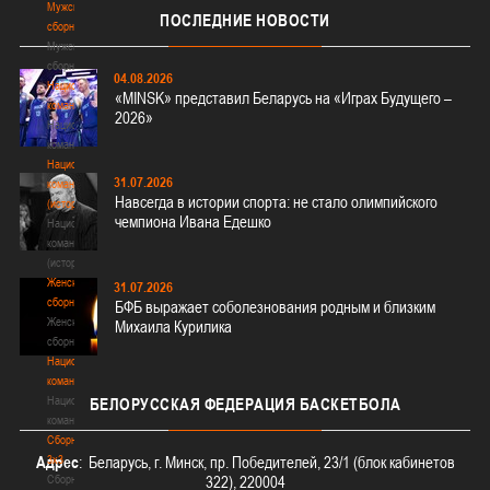
Мужские
ПОСЛЕДНИЕ
НОВОСТИ
сборные
Мужские
сборные
04.08.2026
Национальная
«MINSK» представил Беларусь на «Играх Будущего –
команда
2026»
Национальная
команда
Национальная
31.07.2026
команда
Навсегда в истории спорта: не стало олимпийского
(история)
чемпиона Ивана Едешко
Национальная
команда
(история)
Женские
31.07.2026
сборные
БФБ выражает соболезнования родным и близким
Женские
Михаила Курилика
сборные
Национальная
команда
Национальная
БЕЛОРУССКАЯ
ФЕДЕРАЦИЯ БАСКЕТБОЛА
команда
Сборные
3х3
Адрес
: Беларусь, г. Минск, пр. Победителей, 23/1 (блок кабинетов
Сборные
322), 220004