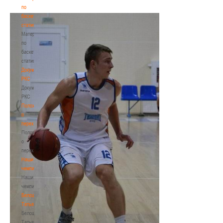
по
баскетбольной
статистике
Материалы
по
баскетбольной
статистике
Документы
РКС
Документы
РКС
Положение
о
переходах
Положение
о
переходах
Наши
чемпионы
Наши
чемпионы
Белошапко
Татьяна
Белошапко
Татьяна