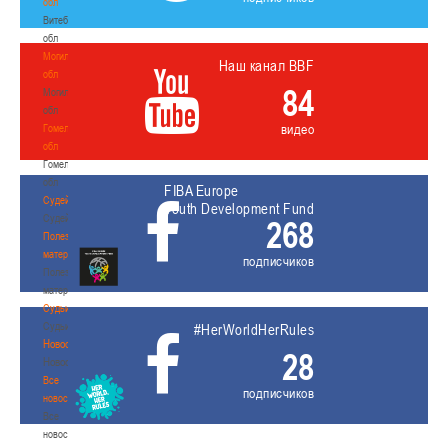
обл
Витебская
обл
Могилевская
Наш канал BBF
обл
84
Могилевская
обл
видео
Гомельская
обл
Гомельская
обл
FIBA Europe
Судейство
Youth Development Fund
Судейство
268
Полезные
материалы
подписчиков
Полезные
материалы
Судьи
Судьи
#HerWorldHerRules
Новости
28
Новости
Все
подписчиков
новости
Все
новости