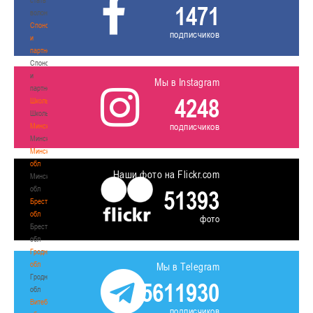
1471
волонтером
Спонсоры
подписчиков
и
партнеры
Спонсоры
и
Мы в Instagram
партнеры
4248
Школы
Школы
подписчиков
Минск
Минск
Минская
обл
Наши фото на Flickr.com
Минская
обл
51393
Брестская
обл
фото
Брестская
обл
Гродненская
обл
Мы в Telegram
Гродненская
5611930
обл
Витебская
подписчиков