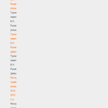
Рыженкова
(юноши)
Турнир
памяти
В.Н.
Рыженкова
(юноши)
Турнир
памяти
В.Н.
Рыженкова
(девушки)
Турнир
памяти
В.Н.
Рыженкова
(девушки)
Республиканские
соревнования
(юноши)
2012-
2013
гг.р.
Республиканские
соревнования