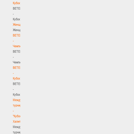
Кубок
BETERA
-
Кубок
Женщины
Женщины
BETERA
-
Чемпионат
BETERA
-
Чемпионат
BETERA
-
Кубок
BETERA
-
Кубок
Международный
турнир
-
"Кубок
Халипского"
Международный
турнир