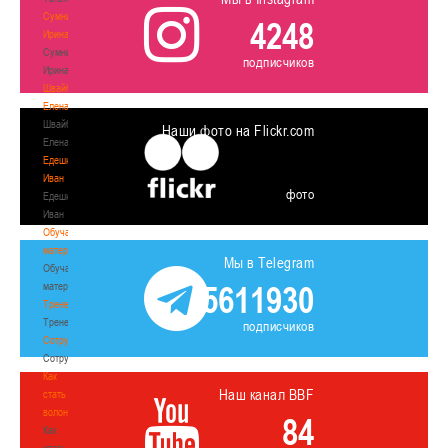
Сумникова
4248
Ирина
Сумникова
подписчиков
Ирина
Швайбович
Елена
Швайбович
Наши фото на Flickr.com
Елена
Едешко
Иван
фото
Едешко
Иван
Обучающие
материалы
Мы в Telegram
Обучающие
5611930
материалы
Тренерам
Тренерам
подписчиков
Сотрудничество
Сотрудничество
Как
Наш канал BBF
стать
волонтером
84
Как
стать