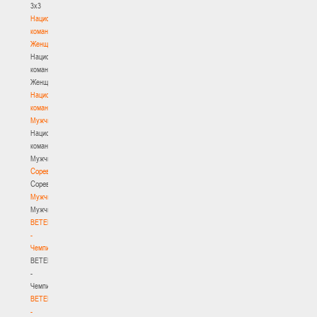
3х3
Национальная
команда.
Женщины
Национальная
команда.
Женщины
Национальная
команда.
Мужчины
Национальная
команда.
Мужчины
Соревнования
Соревнования
Мужчины
Мужчины
BETERA
-
Чемпионат
BETERA
-
Чемпионат
BETERA
-