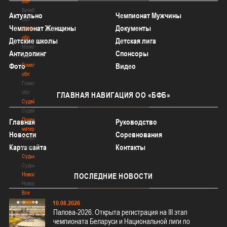
обл
Витебская
Актуально
Чемпионат Мужчины
обл
Чемпионат Женщины
Документы
Могилевская
обл
Детские школы
Детская лига
Могилевская
Антидопинг
Спонсоры
обл
Фото
Гомельская
Видео
обл
Гомельская
обл
ГЛАВНАЯ
НАВИГАЦИЯ ОО «БФБ»
Судейство
Судейство
Полезные
Главная
Руководство
материалы
Новости
Соревнования
Полезные
Карта сайта
Контакты
материалы
Судьи
Судьи
Новости
ПОСЛЕДНИЕ
НОВОСТИ
Новости
Все
новости
10.08.2026
Все
Палова-2026. Открыта регистрация на III этап
новости
чемпионата Беларуси и Национальной лиги по