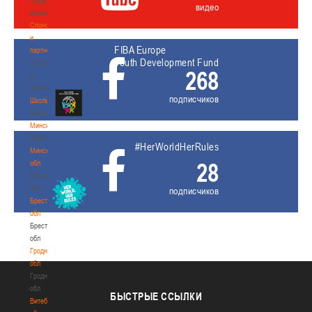
видео
волонтером
Спонсоры
и
FIBA Europe
партнеры
Youth Development Fund
Спонсоры
268
и
партнеры
подписчиков
Школы
Школы
Минск
Минск
#HerWorldHerRules
Минская
28
обл
Минская
обл
подписчиков
Брестская
обл
Брестская
обл
Гродненская
обл
Гродненская
обл
БЫСТРЫЕ
ССЫЛКИ
Витебская