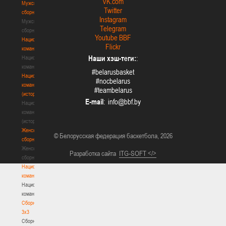
VK.com
Мужские
Twitter
сборные
Instagram
Мужские
Telegram
сборные
Youtube BBF
Национальная
Flickr
команда
Наши хэш-теги:
:
Национальная
команда
#belarusbasket
Национальная
#nocbelarus
команда
#teambelarus
(история)
E-mail
:
Национальная
команда
(история)
Женские
© Белорусская федерация баскетбола, 2026
сборные
Женские
Разработка сайта
ITG-SOFT </>
сборные
Национальная
команда
Национальная
команда
Сборные
3х3
Сборные