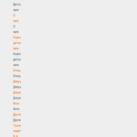
Детская
лига
О
лиге
О
лиге
Новости
детской
лиги
Новости
детской
лиги
Юноши
Юноши
Девушки
Девушки
Документы
Документы
Фото
Фото
Другие
Другие
Турнир
памяти
В.Н.