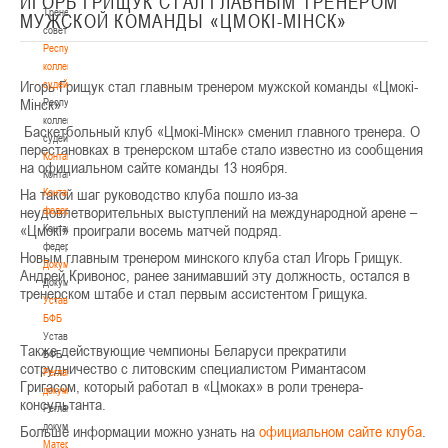
ИГОРЬ ГРИЩУК СТАЛ ГЛАВНЫМ ТРЕНЕРОМ
Тренерский
МУЖСКОЙ КОМАНДЫ «ЦМОКI-МIНСК»
совет
Республиканская
коллегия
Игорь Грищук стал главным тренером мужской команды «Цмокi-
судей
Мiнск»
Республиканская
коллегия
Баскетбольный клуб «Цмок
i
-М
i
нск» сменил главного тренера. О
судей
перестановках в тренерском штабе стало известно из сообщения
Контакты
на официальном сайте команды 13 ноября.
Контакты
На такой шаг руководство клуба пошло из-за
Контакты
неудовлетворительных выступлений на международной арене –
федерации
«Цмок
i
» проиграли восемь матчей подряд.
Контакты
федерации
Новым главным тренером минского клуба стал Игорь Грищук.
Документы
Андрей Кривонос, ранее занимавший эту должность, остался в
Документы
тренерском штабе и стал первым ассистентом Грищука.
Устав
БФБ
Устав
Также действующие чемпионы Беларуси прекратили
БФБ
сотрудничество с литовским специалистом Римантасом
Регламентирующие
Григасом, который работал в «Цмоках» в роли тренера-
документы
консультанта.
Регламентирующие
документы
Больше информации можно узнать на
официальном сайте клуба
.
Материалы