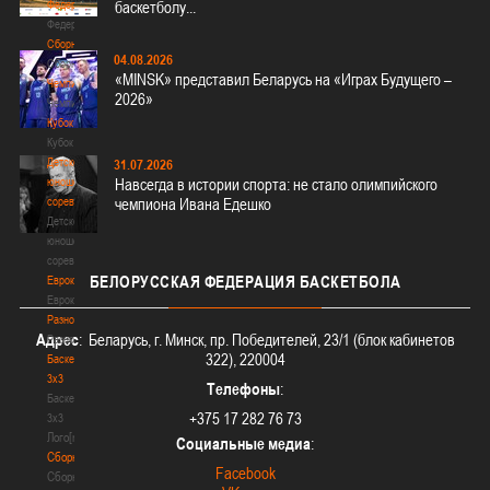
Федерация
баскетболу...
Федерация
Сборные
04.08.2026
Сборные
«MINSK» представил Беларусь на «Играх Будущего –
Чемпионат
2026»
Чемпионат
Кубок
Кубок
Детско-
31.07.2026
юношеские
Навсегда в истории спорта: не стало олимпийского
соревнования
чемпиона Ивана Едешко
Детско-
юношеские
соревнования
БЕЛОРУССКАЯ
ФЕДЕРАЦИЯ БАСКЕТБОЛА
Еврокубки
Еврокубки
Разное
Адрес
: Беларусь, г. Минск, пр. Победителей, 23/1 (блок кабинетов
Разное
322), 220004
Баскетбол
3х3
Телефоны
:
Баскетбол
+375 17 282 76 73
3х3
Лого[modid=121]
Социальные медиа
:
Сборные
Facebook
Сборные