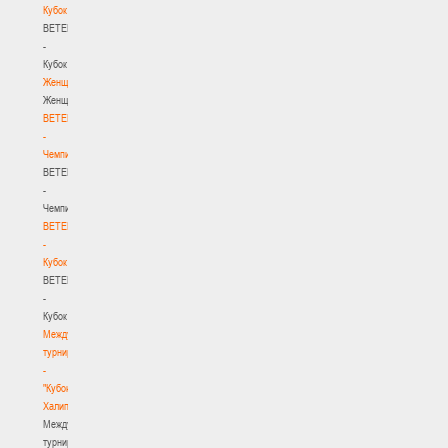
Кубок
BETERA
-
Кубок
Женщины
Женщины
BETERA
-
Чемпионат
BETERA
-
Чемпионат
BETERA
-
Кубок
BETERA
-
Кубок
Международный
турнир
-
"Кубок
Халипского"
Международный
турнир