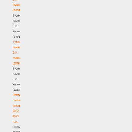
Рыженкова
(юноши)
Турнир
памяти
В.Н.
Рыженкова
(юноши)
Турнир
памяти
В.Н.
Рыженкова
(девушки)
Турнир
памяти
В.Н.
Рыженкова
(девушки)
Республиканские
соревнования
(юноши)
2012-
2013
гг.р.
Республиканские
соревнования