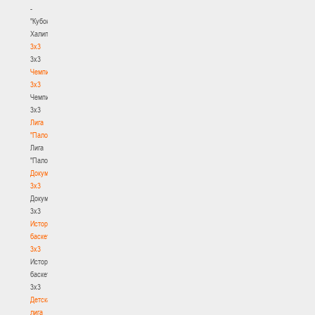
-
"Кубок
Халипского"
3x3
3x3
Чемпионат
3х3
Чемпионат
3х3
Лига
"Палова"
Лига
"Палова"
Документы
3х3
Документы
3х3
История
баскетбола
3х3
История
баскетбола
3х3
Детская
лига