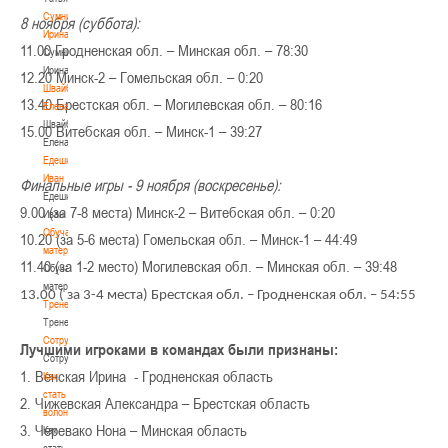
Сумникова
8 ноября (суббота):
Ирина
11.00 Гродненская обл. – Минская обл. – 78:30
Сумникова
Ирина
12.20 Минск-2 – Гомельская обл. – 0:20
Швайбович
13.40 Брестская обл. – Могилевская обл. – 80:16
Елена
Швайбович
15.00 Витебская обл. – Минск-1 – 39:27
Елена
Едешко
Иван
Финальные игры - 9 ноября (воскресенье):
Едешко
9.00 (за 7-8 места) Минск-2 – Витебская обл. – 0:20
Иван
Обучающие
10.20 (за 5-6 места) Гомельская обл. – Минск-1 – 44:49
материалы
11.40 (за 1-2 место) Могилевская обл. – Минская обл. – 39:48
Обучающие
материалы
13.00 ( за 3-4 места) Брестская обл. – Гродненская обл. – 54:55
Тренерам
Тренерам
Сотрудничество
Лучшими игроками в командах были признаны:
Сотрудничество
1. Венская Ирина - Гродненская область
Как
стать
2. Чижевская Александра – Брестская область
волонтером
3. Черевако Нона – Минская область
Как
стать