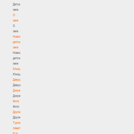
Детская
лига
О
лиге
О
лиге
Новости
детской
лиги
Новости
детской
лиги
Юноши
Юноши
Девушки
Девушки
Документы
Документы
Фото
Фото
Другие
Другие
Турнир
памяти
В.Н.