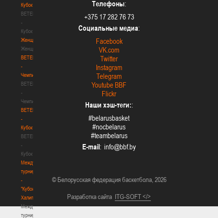
Телефоны
:
Кубок
BETERA
+375 17 282 76 73
-
Социальные медиа
:
Кубок
Женщины
Facebook
Женщины
VK.com
BETERA
Twitter
-
Instagram
Чемпионат
Telegram
BETERA
Youtube BBF
-
Flickr
Чемпионат
Наши хэш-теги:
:
BETERA
#belarusbasket
-
#nocbelarus
Кубок
#teambelarus
BETERA
-
E-mail
:
Кубок
Международный
турнир
© Белорусская федерация баскетбола, 2026
-
"Кубок
Разработка сайта
ITG-SOFT </>
Халипского"
Международный
турнир