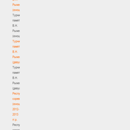
Рыженкова
(юноши)
Турнир
памяти
В.Н.
Рыженкова
(юноши)
Турнир
памяти
В.Н.
Рыженкова
(девушки)
Турнир
памяти
В.Н.
Рыженкова
(девушки)
Республиканские
соревнования
(юноши)
2012-
2013
гг.р.
Республиканские
соревнования