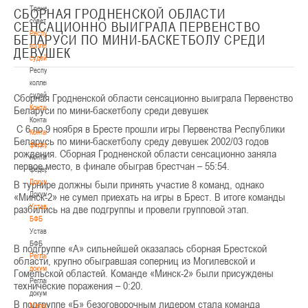
Тренерский
СБОРНАЯ ГРОДНЕНСКОЙ ОБЛАСТИ
совет
СЕНСАЦИОННО ВЫИГРАЛА ПЕРВЕНСТВО
Республиканская
БЕЛАРУСИ ПО МИНИ-БАСКЕТБОЛУ СРЕДИ
коллегия
ДЕВУШЕК
судей
Республиканская
коллегия
судей
Сборная Гродненской области сенсационно выиграла Первенство
Контакты
Беларуси по мини-баскетболу среди девушек
Контакты
С 6 по 9 ноября в Бресте прошли игры Первенства Республики
Контакты
Беларусь по мини-баскетболу среду девушек 2002/03 годов
федерации
рождения. Сборная Гродненской области сенсационно заняла
Контакты
первое место, в финале обыграв брестчан – 55:54.
федерации
Документы
В турнире должны были принять участие 8 команд, однако
Документы
«Минск-2» не сумел приехать на игры в Брест. В итоге команды
Устав
разбились на две подгруппы и провели групповой этап.
БФБ
Устав
БФБ
В подгруппе «А» сильнейшей оказалась сборная Брестской
Регламентирующие
области, крупно обыгравшая соперниц из Могилевской и
документы
Гомельской областей. Команде «Минск-2» были присуждены
Регламентирующие
технические поражения – 0:20.
документы
В подгруппе «Б» безоговорочным лидером стала команда
Материалы