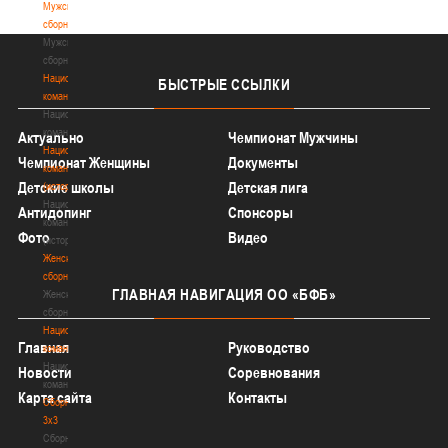
Мужские
сборные
Мужские
сборные
Национальная
БЫСТРЫЕ
ССЫЛКИ
команда
Национальная
команда
Актуально
Чемпионат Мужчины
Национальная
Чемпионат Женщины
Документы
команда
Детские школы
Детская лига
(история)
Национальная
Антидопинг
Спонсоры
команда
Фото
Видео
(история)
Женские
сборные
ГЛАВНАЯ
НАВИГАЦИЯ ОО «БФБ»
Женские
сборные
Национальная
Главная
Руководство
команда
Национальная
Новости
Соревнования
команда
Карта сайта
Контакты
Сборные
3х3
Сборные