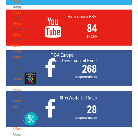
Федерация
Федерация
Сборные
Наш канал BBF
Сборные
Чемпионат
84
Чемпионат
Кубок
видео
Кубок
Детско-
юношеские
FIBA Europe
соревнования
Youth Development Fund
Детско-
268
юношеские
соревнования
подписчиков
Еврокубки
Еврокубки
Разное
Разное
#HerWorldHerRules
Баскетбол
28
3х3
Баскетбол
подписчиков
3х3
Лого[modid=121]
Сборные
Сборные