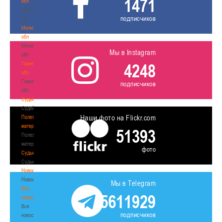
1471
обл
Витебская
подписчиков
обл
Могилевская
обл
Могилевская
Мы в Instagram
обл
Гомельская
4248
обл
Гомельская
подписчиков
обл
Судейство
Судейство
Наши фото на Flickr.com
Полезные
материалы
51393
Полезные
материалы
фото
Судьи
Судьи
Новости
Новости
Мы в Telegram
Все
5611929
новости
Все
подписчиков
новости