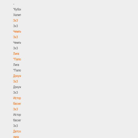
-
"Кубок
Халипского"
3x3
3x3
Чемпионат
3х3
Чемпионат
3х3
Лига
"Палова"
Лига
"Палова"
Документы
3х3
Документы
3х3
История
баскетбола
3х3
История
баскетбола
3х3
Детская
лига