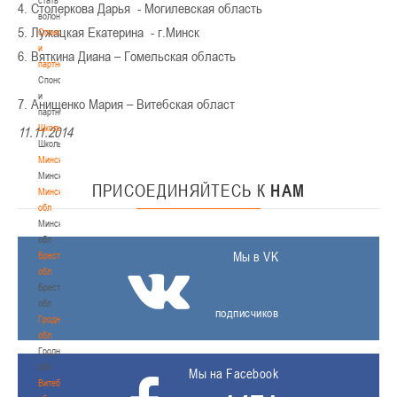
4. Столеркова Дарья - Могилевская область
волонтером
5. Лужацкая Екатерина - г.Минск
Спонсоры
и
6. Вяткина Диана – Гомельская область
партнеры
Спонсоры
и
7. Анищенко Мария – Витебская област
партнеры
Школы
11.11.2014
Школы
Минск
Минск
ПРИСОЕДИНЯЙТЕСЬ
К
НАМ
Минская
обл
Минская
обл
Мы в VK
Брестская
обл
Брестская
обл
подписчиков
Гродненская
обл
Гродненская
обл
Мы на Facebook
Витебская