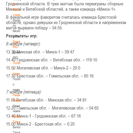
Гродненской области. В трех матчах были переиграны сборные
по
Минской и Витебской областей, а также команда «Минск-1».
баскетбольной
статистике
В финальной игре фаворитом считалась команда Брестской
Материалы
области, однако девушки из Гродненской области в напряженном
по
матче вырвали победу – 54:55.
баскетбольной
Результаты игр:
статистике
Документы
6 ноября (четверг):
РКС
13.30 Минская обл. – Минск-1 – 59:47
Документы
РКС
14.40 Гродненская обл. – Витебская обл. – 119:10
Положение
15.50 Могилевская обл. – Минск-2 – 20:0
о
переходах
17.30 Брестская обл. – Гомельская обл. – 65:16
Положение
о
переходах
7 ноября (пятница):
Наши
11.00 Витебская обл. - Минская обл. – 34:81
чемпионы
Наши
12.20 Гомельская обл. - Могилевская обл. – 54:65
чемпионы
13.40 Минск-1 - Гродненская обл. – 67:16
Белошапко
Татьяна
15.00 Минск-2 - Брестская обл. – 0:20
Белошапко
Татьяна