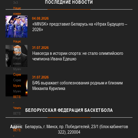
ПОСЛЕДНИЕ
НОВОСТИ
3х3
Национальная
команда.
04.08.2026
Женщины
«MINSK» представил Беларусь на «Играх Будущего –
Национальная
2026»
команда.
Женщины
Национальная
команда.
31.07.2026
Мужчины
Навсегда в истории спорта: не стало олимпийского
Национальная
чемпиона Ивана Едешко
команда.
Мужчины
Соревнования
31.07.2026
Соревнования
БФБ выражает соболезнования родным и близким
Мужчины
Михаила Курилика
Мужчины
BETERA
-
Чемпионат
БЕЛОРУССКАЯ
ФЕДЕРАЦИЯ БАСКЕТБОЛА
BETERA
-
Чемпионат
Адрес
: Беларусь, г. Минск, пр. Победителей, 23/1 (блок кабинетов
BETERA
322), 220004
-