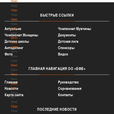
Федерация
Федерация
Сборные
БЫСТРЫЕ
ССЫЛКИ
Сборные
Чемпионат
Чемпионат
Актуально
Чемпионат Мужчины
Кубок
Кубок
Чемпионат Женщины
Документы
Детско-
Детские школы
Детская лига
юношеские
соревнования
Антидопинг
Спонсоры
Детско-
Фото
Видео
юношеские
соревнования
Еврокубки
ГЛАВНАЯ
НАВИГАЦИЯ ОО «БФБ»
Еврокубки
Разное
Разное
Главная
Руководство
Баскетбол
Новости
Соревнования
3х3
Баскетбол
Карта сайта
Контакты
3х3
Лого[modid=121]
Сборные
ПОСЛЕДНИЕ
НОВОСТИ
Сборные