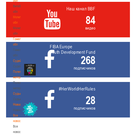
обл
Витебская
Наш канал BBF
обл
84
Могилевская
обл
видео
Могилевская
обл
Гомельская
обл
FIBA Europe
Гомельская
Youth Development Fund
обл
268
Судейство
Судейство
подписчиков
Полезные
материалы
Полезные
материалы
#HerWorldHerRules
Судьи
28
Судьи
Новости
подписчиков
Новости
Все
новости
Все
новости