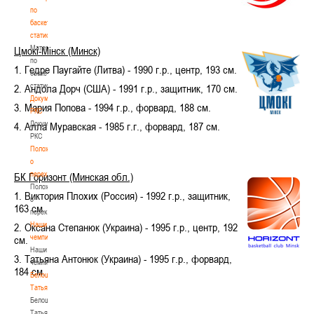
по
баскетбольной
статистике
Материалы
Цмокi-Мiнск (Минск)
по
1. Гедре Паугайте (Литва) - 1990 г.р., центр, 193 см.
баскетбольной
статистике
2.
Андола Дорч (США
) - 1991 г.р., защитник, 170 см.
Документы
3. Мария Попова
- 1994 г.р., форвард, 188 см.
РКС
Документы
4. Алла Муравская - 1985 г.г., форвард, 187 см.
РКС
Положение
о
переходах
БК Горизонт (Минская обл.)
Положение
1. Виктория Плохих (Россия) - 1992 г.р., защитник,
о
163 см.
переходах
Наши
2. Оксана Степанюк (Украина) - 1995 г.р., центр, 192
чемпионы
см.
Наши
3. Татьяна Антонюк (Украина) - 1995 г.р., форвард,
чемпионы
184 см.
Белошапко
Татьяна
Белошапко
Татьяна