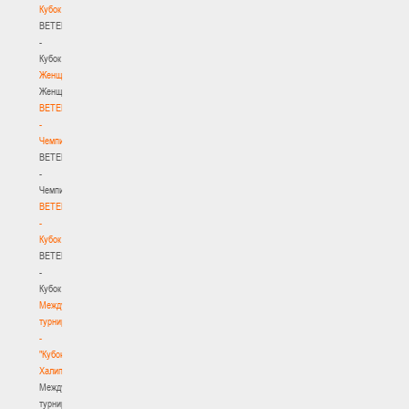
Кубок
BETERA
-
Кубок
Женщины
Женщины
BETERA
-
Чемпионат
BETERA
-
Чемпионат
BETERA
-
Кубок
BETERA
-
Кубок
Международный
турнир
-
"Кубок
Халипского"
Международный
турнир