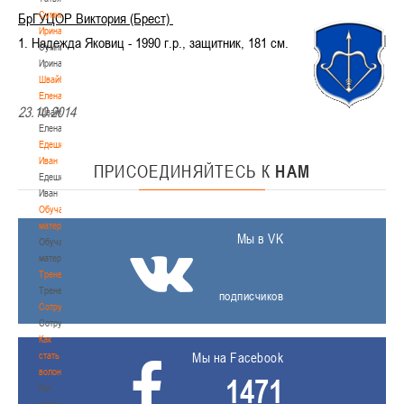
Сумникова
БрГУЦОР Виктория (Брест)
Ирина
1. Надежда Яковиц - 1990 г.р., защитник, 181 см.
Сумникова
Ирина
Швайбович
Елена
23.10.2014
Швайбович
Елена
Едешко
Иван
ПРИСОЕДИНЯЙТЕСЬ
К
НАМ
Едешко
Иван
Обучающие
материалы
Мы в VK
Обучающие
материалы
Тренерам
Тренерам
подписчиков
Сотрудничество
Сотрудничество
Как
стать
Мы на Facebook
волонтером
1471
Как
стать