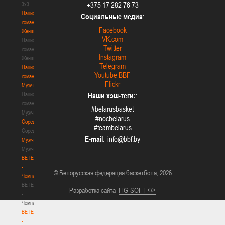
+375 17 282 76 73
3х3
Национальная
Социальные медиа
:
команда.
Facebook
Женщины
VK.com
Национальная
Twitter
команда.
Instagram
Женщины
Telegram
Национальная
Youtube BBF
команда.
Flickr
Мужчины
Национальная
Наши хэш-теги:
:
команда.
#belarusbasket
Мужчины
#nocbelarus
Соревнования
#teambelarus
Соревнования
E-mail
:
Мужчины
Мужчины
BETERA
-
© Белорусская федерация баскетбола, 2026
Чемпионат
BETERA
Разработка сайта
ITG-SOFT </>
-
Чемпионат
BETERA
-