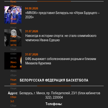
Мужские
сборные
04.08.2026
Мужские
«MINSK» представил Беларусь на «Играх Будущего –
сборные
2026»
Национальная
команда
Национальная
31.07.2026
команда
Навсегда в истории спорта: не стало олимпийского
Национальная
чемпиона Ивана Едешко
команда
(история)
Национальная
команда
31.07.2026
(история)
БФБ выражает соболезнования родным и близким
Женские
Михаила Курилика
сборные
Женские
сборные
Национальная
БЕЛОРУССКАЯ
ФЕДЕРАЦИЯ БАСКЕТБОЛА
команда
Национальная
Адрес
: Беларусь, г. Минск, пр. Победителей, 23/1 (блок кабинетов
команда
322), 220004
Сборные
3х3
Телефоны
:
Сборные