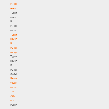
Рыженкова
(юноши)
Турнир
памяти
В.Н.
Рыженкова
(юноши)
Турнир
памяти
В.Н.
Рыженкова
(девушки)
Турнир
памяти
В.Н.
Рыженкова
(девушки)
Республиканские
соревнования
(юноши)
2012-
2013
гг.р.
Республиканские
соревнования