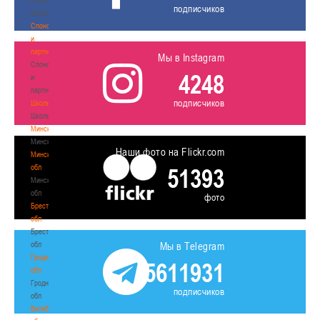
подписчиков
волонтером
Спонсоры
и
партнеры
Мы в Instagram
Спонсоры
4248
и
партнеры
подписчиков
Школы
Школы
Минск
Минск
Наши фото на Flickr.com
Минская
обл
51393
Минская
обл
фото
Брестская
обл
Брестская
обл
Мы в Telegram
Гродненская
5611931
обл
Гродненская
подписчиков
обл
Витебская