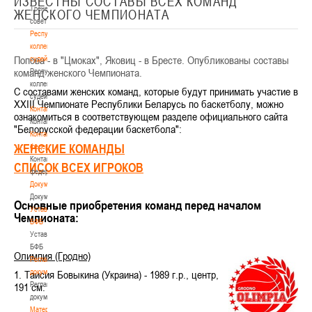
ИЗВЕСТНЫ СОСТАВЫ ВСЕХ КОМАНД
Тренерский
ЖЕНСКОГО ЧЕМПИОНАТА
совет
Республиканская
коллегия
Попова - в "Цмоках", Яковиц - в Бресте. Опубликованы составы
судей
команд женского Чемпионата.
Республиканская
коллегия
С составами женских команд, которые будут принимать участие в
судей
XXIII Чемпионате Республики Беларусь по баскетболу, можно
Контакты
ознакомиться в соответствующем разделе официального сайта
Контакты
"Белорусской федерации баскетбола":
Контакты
ЖЕНСКИЕ КОМАНДЫ
федерации
Контакты
СПИСОК ВСЕХ ИГРОКОВ
федерации
Документы
Документы
Основные приобретения команд перед началом
Устав
Чемпионата:
БФБ
Устав
БФБ
Олимпия
(Гродно)
Регламентирующие
документы
1.
Таисия Бовыкина (Украина)
- 1989 г.р.,
центр
,
Регламентирующие
19
1
см.
документы
Материалы