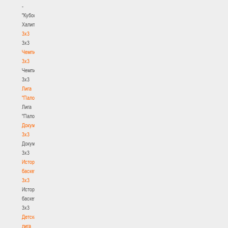
-
"Кубок
Халипского"
3x3
3x3
Чемпионат
3х3
Чемпионат
3х3
Лига
"Палова"
Лига
"Палова"
Документы
3х3
Документы
3х3
История
баскетбола
3х3
История
баскетбола
3х3
Детская
лига