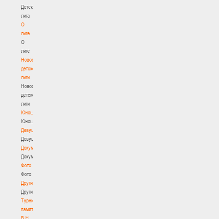
Детская
лига
О
лиге
О
лиге
Новости
детской
лиги
Новости
детской
лиги
Юноши
Юноши
Девушки
Девушки
Документы
Документы
Фото
Фото
Другие
Другие
Турнир
памяти
В.Н.