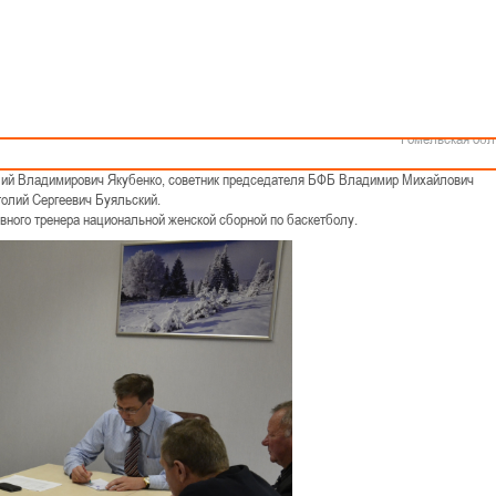
Как стать волонтером
Минск
Спонсоры и партнеры
Минская обл
Брестская обл
Гродненская об
Витебская обл
ра женской сборной Беларуси по баскетболу
Могилевская об
Гомельская обл
е состоялось заседание Исполнительного комитета Белорусской федерации баскетбо
вич Рыженков, его заместители: Петр Леонидович Дзержинский, Егор Валерьевич 
олий Владимирович Якубенко, советник председателя БФБ Владимир Михайлович
толий Сергеевич Буяльский.
вного тренера национальной женской сборной по баскетболу.