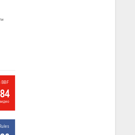
ли
л BBF
84
видео
Rules