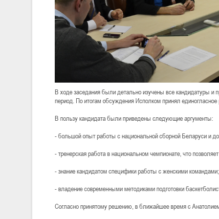
В ходе заседания были детально изучены все кандидатуры и 
период. По итогам обсуждения Исполком принял единогласное
В пользу кандидата были приведены следующие аргументы:
- большой опыт работы с национальной сборной Беларуси и до
- тренерская работа в национальном чемпионате, что позволяе
- знание кандидатом специфики работы с женскими командами;
- владение современными методиками подготовки баскетболис
Согласно принятому решению, в ближайшее время с Анатолием