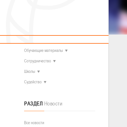
2014 гг.р.
Полезные материалы
Товарищеские игры (девушки)
О федерации
Судьи
ОДМ 2008-2009 гг.р. (девушки)
ОДМ 2008-2009 гг.р. (юноши)
Контакты
л
Первенство 2010-2011 гг.р. (юноши)
Первенство 2011-2012 гг.р. (юноши)
Документы
л
Первенство 2012-2013 гг.р. (юноши)
ла, на
Наши чемпионы
Мещеряков
Обучающие материалы
Сотрудничество
Школы
Судейство
РАЗДЕЛ
Новости
Все новости