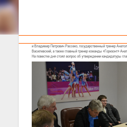
БАСКЕТБОЛУ
Тренерам
Анатолий Буяльский назначен на пост главного трене
Во вторник, 21 октября, в Национальном олимпийском комитет
котором присутствовали председатель БФБ Максим Владимиро
и Владимир Петрович Рассеко, государственный тренер Анат
Василевский, а также главный тренер команды «Горизонт» Ана
На повестке дня стоял вопрос об утверждении кандидатуры гла