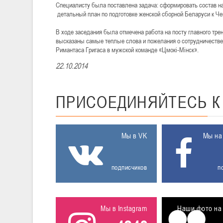
Специалисту была поставлена задача: сформировать состав на
детальный план по подготовке женской сборной Беларуси к Че
В ходе заседания была отмечена работа на посту главного тр
высказаны самые теплые слова и пожелания о сотрудничестве 
Римантаса Григаса в мужской команде «Цмокi-Мiнск».
22.10.2014
ПРИСОЕДИНЯЙТЕСЬ
Мы в VK
Мы на
подписчиков
п
Мы в Instagram
Наши фото на 