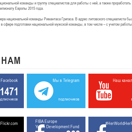
циональной команды и группу специалистов для работы с ней, а также проработать
мпионату Европы 2015 года.
енера национальной команды Римантаса Григаса. В адрес литовского специалиста бы
в сфере подготовки национальной мужской команды, в том числе – с учетом работы
К
НАМ
 Facebook
Мы в Telegram
Наш кана
1471
одписчиков
подписчиков
FIBA Europe
5611930
Flickr.com
#HerWorldHer
Youth Development Fund