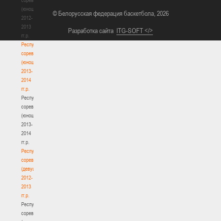
(юноши)
© Белорусская федерация баскетбола, 2026
2012-
2013
Разработка сайта
ITG-SOFT </>
гг.р.
Республиканские
соревнования
(юноши)
2013-
2014
гг.р.
Республиканские
соревнования
(юноши)
2013-
2014
гг.р.
Республиканские
соревнования
(девушки)
2012-
2013
гг.р.
Республиканские
соревнования