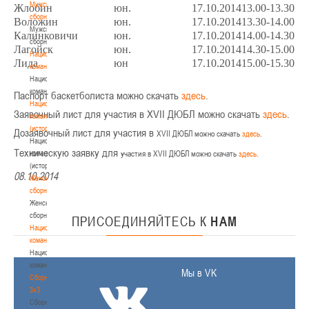
Мужские
Жлобин
юн.
17.10.2014
13.00-13.30
сборные
Воложин
юн.
17.10.2014
13.30-14.00
Мужские
Калинковичи
юн.
17.10.2014
14.00-14.30
сборные
Лагойск
юн.
17.10.2014
14.30-15.00
Национальная
Лида
юн
17.10.2014
15.00-15.30
команда
Национальная
команда
Паспорт баскетболиста можно скачать
здесь
.
Национальная
Заявочный лист для участия в XVII ДЮБЛ можно скачать
здесь
.
команда
(история)
Дозаявочный лист для участия в
XVII ДЮБЛ можно скачать
здесь
.
Национальная
Техническую заявку для
команда
участия в
XVII ДЮБЛ можно скачать
здесь
.
(история)
08.10.2014
Женские
сборные
Женские
сборные
ПРИСОЕДИНЯЙТЕСЬ
К
НАМ
Национальная
команда
Национальная
команда
Мы в VK
Сборные
3х3
Сборные