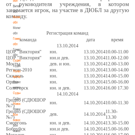
обл
от руководителя учреждения, в котором
Витебская
занимается игрок, на участие в ДЮБЛ за другую
обл
команду.
Могилевская
обл
Могилевская
Регистрация команд
обл
Гомельская
команда
дата
время
обл
13.10.2014
Гомельская
ЦОР "Виктория"
юн.
13.10.2014
10.00-11.00
обл
ЦОР "Виктория"
юн.и дев.
13.10.2014
11.00-12.00
Судейство
Мосты
дев. и юн.
13.10.2014
12.00-13.00
Судейство
Регион-2010
юн.
13.10.2014
13.00-14.00
Полезные
Скидель
юн.
13.10.2014
14.00-15.00
материалы
Орша
юн.
13.10.2014
15.00-16.00
Полезные
Солигорск
юн. и дев.
13.10.2014
16.00 17.30
материалы
Судьи
14.10.2014
Судьи
Гродно (СДЮШОР
юн.
14.10.2014
10.00-11.30
Новости
№7)
Новости
Гродно (СДЮШОР
11.30-
дев.
14.10.2014
Все
№7)
13.30
новости
Сморгонь
юн. и дев.
14.10.2014
13.30-15.00
Все
Бобруйск
юн.и дев.
14.10.2014
15.00-16.00
новости
Могилев
юн.
14.10.2014
16.00-17.00