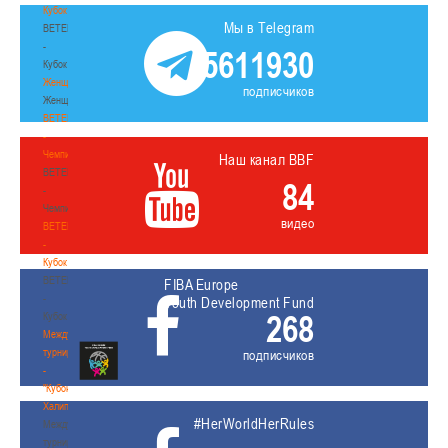
Кубок
Мы в Telegram
BETERA
-
5611930
Кубок
Женщины
подписчиков
Женщины
BETERA
-
Чемпионат
Наш канал BBF
BETERA
84
-
Чемпионат
видео
BETERA
-
Кубок
BETERA
FIBA Europe
-
Youth Development Fund
268
Кубок
Международный
турнир
подписчиков
-
"Кубок
Халипского"
#HerWorldHerRules
Международный
турнир