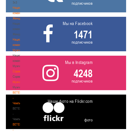
3х3
подписчиков
Национальная
команда.
Женщины
Мы на Facebook
Национальная
команда.
1471
Женщины
Национальная
подписчиков
команда.
Мужчины
Национальная
команда.
Мы в Instagram
Мужчины
4248
Соревнования
Соревнования
подписчиков
Мужчины
Мужчины
BETERA
-
Наши фото на Flickr.com
Чемпионат
BETERA
-
Чемпионат
фото
BETERA
-