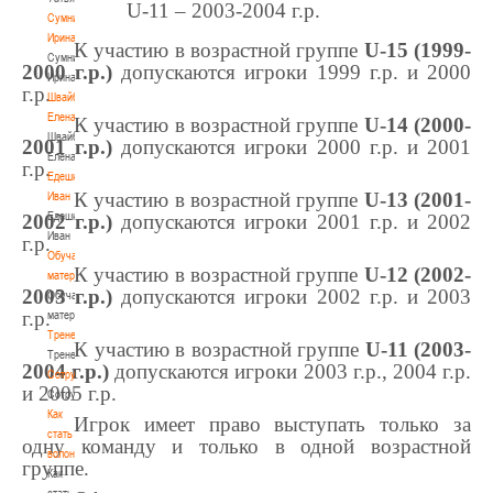
U-11 – 2003-2004 г.р.
Сумникова
Ирина
К участию в возрастной группе
U
-15 (1999-
Сумникова
2000 г.р.)
допускаются игроки 1999 г.р. и 2000
Ирина
г.р.
Швайбович
Елена
К участию в возрастной группе
U
-14 (2000-
Швайбович
2001 г.р.)
допускаются игроки 2000 г.р. и 2001
Елена
г.р.
Едешко
К участию в возрастной группе
U
-13 (2001-
Иван
Едешко
2002 г.р.)
допускаются игроки 2001 г.р. и 2002
Иван
г.р.
Обучающие
К участию в возрастной группе
U
-12 (2002-
материалы
2003 г.р.)
допускаются игроки 2002 г.р. и 2003
Обучающие
г.р.
материалы
Тренерам
К участию в возрастной группе
U
-11 (2003-
Тренерам
2004 г.р.)
допускаются игроки 2003 г.р., 2004 г.р.
Сотрудничество
и 2005 г.р.
Сотрудничество
Как
Игрок имеет право выступать только за
стать
одну команду и только в одной возрастной
волонтером
группе.
Как
стать