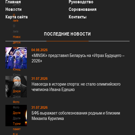
Главная
Руководство
Детская
Новости
Соревнования
лига
О
Карта сайта
Контакты
лиге
О
лиге
ПОСЛЕДНИЕ
НОВОСТИ
Новости
детской
лиги
04.08.2026
Новости
«MINSK» представил Беларусь на «Играх Будущего –
детской
2026»
лиги
Юноши
Юноши
31.07.2026
Девушки
Навсегда в истории спорта: не стало олимпийского
Девушки
чемпиона Ивана Едешко
Документы
Документы
Фото
31.07.2026
Фото
БФБ выражает соболезнования родным и близким
Другие
Михаила Курилика
Другие
Турнир
памяти
В.Н.