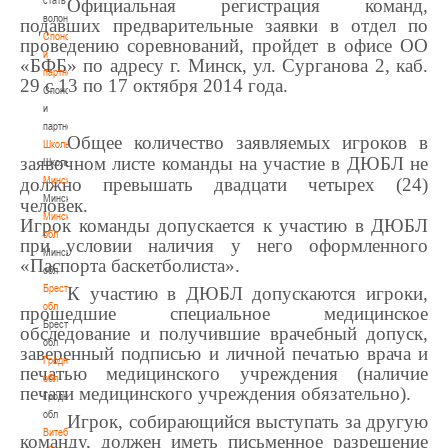
Официальная регистрация команд,
волонтером
подавших предварительные заявки в отдел по
Спонсоры
проведению соревнований, пройдет в офисе ОО
и
«БФБ» по адресу г. Минск, ул. Сурганова 2, каб.
партнеры
29 с 13 по 17 октября 2014 года.
Спонсоры
и
партнеры
Общее количество заявляемых игроков в
Школы
заявочном листе команды на участие в ДЮБЛ не
Школы
Минск
должно превышать двадцати четырех (24)
Минск
человек.
Минская
Игрок команды допускается к участию в ДЮБЛ
обл
при условии наличия у него оформленного
Минская
«Паспорта баскетболиста».
обл
Брестская
К участию в ДЮБЛ допускаются игроки,
обл
прошедшие специальное медицинское
Брестская
обследование и получившие врачебный допуск,
обл
заверенный подписью и личной печатью врача и
Гродненская
печатью медицинского учреждения (наличие
обл
печати медицинского учреждения обязательно).
Гродненская
обл
Игрок, собирающийся выступать за другую
Витебская
команду, должен иметь письменное разрешение