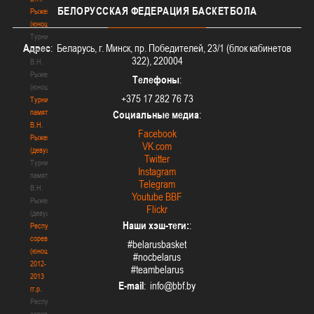
БЕЛОРУССКАЯ
ФЕДЕРАЦИЯ БАСКЕТБОЛА
Рыженкова
(юноши)
Турнир
Адрес
: Беларусь, г. Минск, пр. Победителей, 23/1 (блок кабинетов
памяти
322), 220004
В.Н.
Рыженкова
Телефоны
:
(юноши)
+375 17 282 76 73
Турнир
памяти
Социальные медиа
:
В.Н.
Facebook
Рыженкова
VK.com
(девушки)
Twitter
Турнир
Instagram
памяти
Telegram
В.Н.
Youtube BBF
Рыженкова
Flickr
(девушки)
Наши хэш-теги:
:
Республиканские
соревнования
#belarusbasket
(юноши)
#nocbelarus
2012-
#teambelarus
2013
E-mail
:
гг.р.
Республиканские
соревнования