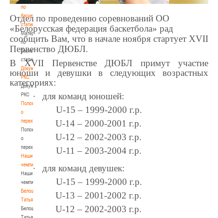
по
баскетбольной
Отдел по проведению соревнований ОО
статистике
«Белорусская федерация баскетбола» рад
Материалы
сообщить Вам, что в начале ноября стартует
XVII
по
Первенство ДЮБЛ.
баскетбольной
статистике
В
XVII
Первенстве ДЮБЛ примут участие
Документы
юноши и девушки в следующих возрастных
РКС
категориях:
Документы
·
для команд юношей:
РКС
Положение
U-15 – 1999-2000 г.р.
о
переходах
U-14 – 2000-2001 г.р.
Положение
U-12 – 2002-2003 г.р.
о
переходах
U-11 – 2003-2004 г.р.
Наши
чемпионы
·
для команд девушек:
Наши
U-15 – 1999-2000 г.р.
чемпионы
Белошапко
U-13 – 2001-2002 г.р.
Татьяна
U-12 – 2002-2003 г.р.
Белошапко
Татьяна