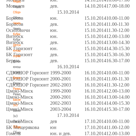
Федерация
Могилев
дев.
14.10.2014
17.00-18.00
Федерация
15.10.2014
Сборные
Борисов
юн.
15.10.2014
10.00-11.00
Сборные
Чемпионат
Борисов
дев.
15.10.2014
11.00-11.30
Чемпионат
Осиповичи
юн.
15.10.2014
11.30-12.00
Кубок
Витебск
юн.
15.10.2014
12.00-13.00
Кубок
Витебск
дев.
15.10.2014
13.00-14.30
Детско-
БК Горизонт
юн.
15.10.2014
14.30-15.30
юношеские
БК Горизонт
дев.
15.10.2014
15.30-16.30
соревнования
Береза
дев.
15.10.2014
16.30-17.00
Детско-
16.10.2014
юношеские
СДЮШОР Горизонт
1999-2000
16.10.2014
10.00-11.00
соревнования
Еврокубки
СДЮШОР Горизонт
2000-2001
16.10.2014
11.00-11.30
Еврокубки
СДЮШОР Горизонт
2002-2003
16.10.2014
11.30-12.00
Разное
Цмокi-Мiнск
1999-2000
16.10.2014
12.00-13.00
Разное
Цмокi-Мiнск
2000-2001
16.10.2014
13.00-14.00
Баскетбол
Цмокi-Мiнск
2002-2003
16.10.2014
14.00-15.30
3х3
Цмокi-Мiнск
2003-2004
16.10.2014
15.30-17.00
Баскетбол
17.10.2014
3х3
Цмокi-Мiнск
дев
17.10.2014
10.00-11.00
Лого[modid=121]
Сборные
БК Мещерякова
юн
17.10.2014
11.00-12.00
Сборные
Гомель
юн. и дев.
17.10.2014
12.00-13.00