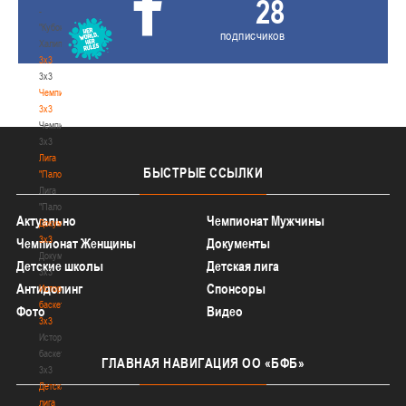
28
-
"Кубок
подписчиков
Халипского"
3x3
3x3
Чемпионат
3х3
Чемпионат
3х3
Лига
БЫСТРЫЕ
ССЫЛКИ
"Палова"
Лига
"Палова"
Актуально
Чемпионат Мужчины
Документы
3х3
Чемпионат Женщины
Документы
Документы
Детские школы
Детская лига
3х3
Антидопинг
Спонсоры
История
баскетбола
Фото
Видео
3х3
История
баскетбола
ГЛАВНАЯ
НАВИГАЦИЯ ОО «БФБ»
3х3
Детская
лига