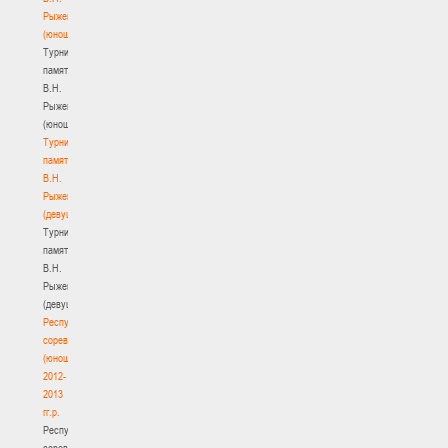
Рыженкова
(юноши)
Турнир
памяти
В.Н.
Рыженкова
(юноши)
Турнир
памяти
В.Н.
Рыженкова
(девушки)
Турнир
памяти
В.Н.
Рыженкова
(девушки)
Республиканские
соревнования
(юноши)
2012-
2013
гг.р.
Республиканские
соревнования