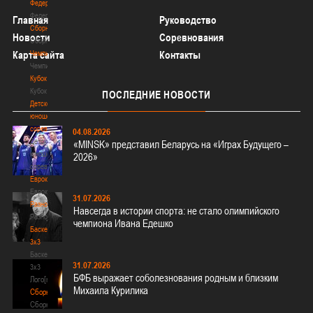
Федерация
Федерация
Главная
Руководство
Сборные
Новости
Соревнования
Сборные
Карта сайта
Чемпионат
Контакты
Чемпионат
Кубок
Кубок
ПОСЛЕДНИЕ
НОВОСТИ
Детско-
юношеские
соревнования
04.08.2026
Детско-
«MINSK» представил Беларусь на «Играх Будущего –
юношеские
2026»
соревнования
Еврокубки
Еврокубки
31.07.2026
Разное
Навсегда в истории спорта: не стало олимпийского
Разное
чемпиона Ивана Едешко
Баскетбол
3х3
Баскетбол
31.07.2026
3х3
БФБ выражает соболезнования родным и близким
Лого[modid=121]
Михаила Курилика
Сборные
Сборные