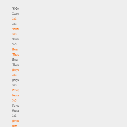
-
"Кубок
Халипского"
3x3
3x3
Чемпионат
3х3
Чемпионат
3х3
Лига
"Палова"
Лига
"Палова"
Документы
3х3
Документы
3х3
История
баскетбола
3х3
История
баскетбола
3х3
Детская
лига