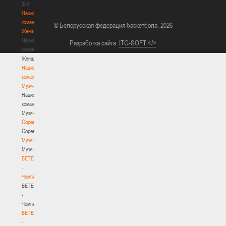
3х3
Национальная
команда.
© Белорусская федерация баскетбола, 2026
Женщины
Национальная
Разработка сайта
ITG-SOFT </>
команда.
Женщины
Национальная
команда.
Мужчины
Национальная
команда.
Мужчины
Соревнования
Соревнования
Мужчины
Мужчины
BETERA
-
Чемпионат
BETERA
-
Чемпионат
BETERA
-