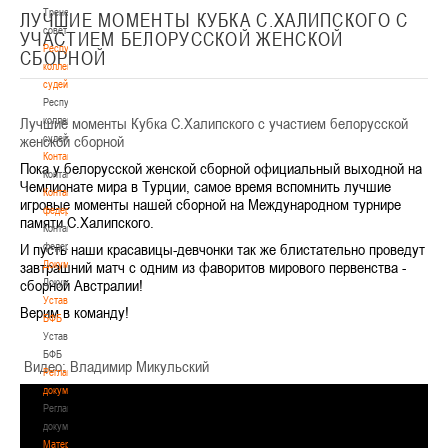
Тренерский
ЛУЧШИЕ МОМЕНТЫ КУБКА С.ХАЛИПСКОГО С
совет
УЧАСТИЕМ БЕЛОРУССКОЙ ЖЕНСКОЙ
Республиканская
СБОРНОЙ
коллегия
судей
Республиканская
Лучшие моменты Кубка С.Халипского с участием белорусской
коллегия
женской сборной
судей
Контакты
Пока у белорусской женской сборной официальный выходной на
Контакты
Чемпионате мира в Турции, самое время вспомнить лучшие
Контакты
игровые моменты нашей сборной на Международном турнире
федерации
памяти С.Халипского.
Контакты
И пусть наши красавицы-девчонки так же блистательно проведут
федерации
завтрашний матч с одним из фаворитов мирового первенства -
Документы
сборной Австралии!
Документы
Устав
Верим в команду!
БФБ
Устав
БФБ
Видео: Владимир Микульский
Регламентирующие
документы
Регламентирующие
документы
Материалы