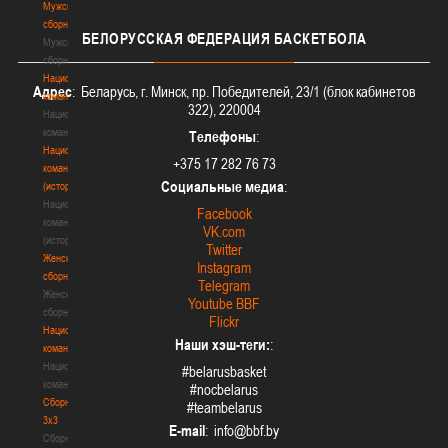
Мужские
сборные
БЕЛОРУССКАЯ
ФЕДЕРАЦИЯ БАСКЕТБОЛА
Мужские
сборные
Национальная
Адрес
: Беларусь, г. Минск, пр. Победителей, 23/1 (блок кабинетов
команда
322), 220004
Национальная
команда
Телефоны
:
Национальная
+375 17 282 76 73
команда
Социальные медиа
:
(история)
Национальная
Facebook
команда
VK.com
(история)
Twitter
Женские
Instagram
сборные
Telegram
Женские
Youtube BBF
сборные
Flickr
Национальная
Наши хэш-теги:
:
команда
Национальная
#belarusbasket
команда
#nocbelarus
Сборные
#teambelarus
3х3
E-mail
:
Сборные