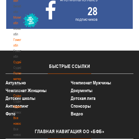
обл
Витебская
28
обл
Могилевская
подписчиков
обл
Могилевская
обл
Гомельская
обл
Гомельская
обл
Судейство
БЫСТРЫЕ
ССЫЛКИ
Судейство
Полезные
материалы
Актуально
Чемпионат Мужчины
Полезные
Чемпионат Женщины
Документы
материалы
Судьи
Детские школы
Детская лига
Судьи
Антидопинг
Спонсоры
Новости
Новости
Фото
Видео
Все
новости
Все
ГЛАВНАЯ
НАВИГАЦИЯ ОО «БФБ»
новости