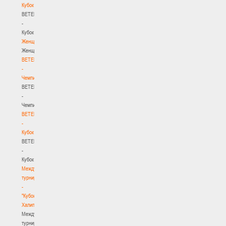
Кубок
BETERA
-
Кубок
Женщины
Женщины
BETERA
-
Чемпионат
BETERA
-
Чемпионат
BETERA
-
Кубок
BETERA
-
Кубок
Международный
турнир
-
"Кубок
Халипского"
Международный
турнир