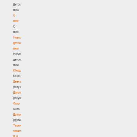
Детская
лига
О
лиге
О
лиге
Новости
детской
лиги
Новости
детской
лиги
Юноши
Юноши
Девушки
Девушки
Документы
Документы
Фото
Фото
Другие
Другие
Турнир
памяти
В.Н.