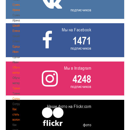
Сумникова
подписчиков
Ирина
Сумникова
Ирина
Швайбович
Мы на Facebook
Елена
Швайбович
1471
Елена
Едешко
подписчиков
Иван
Едешко
Иван
Обучающие
Мы в Instagram
материалы
4248
Обучающие
материалы
подписчиков
Тренерам
Тренерам
Сотрудничество
Сотрудничество
Наши фото на Flickr.com
Как
стать
волонтером
фото
Как
стать