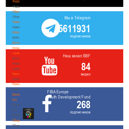
Федерация
Федерация
Сборные
Сборные
Мы в Telegram
Чемпионат
5611931
Чемпионат
Кубок
подписчиков
Кубок
Детско-
юношеские
соревнования
Наш канал BBF
Детско-
84
юношеские
соревнования
видео
Еврокубки
Еврокубки
Разное
Разное
FIBA Europe
Баскетбол
Youth Development Fund
3х3
268
Баскетбол
3х3
подписчиков
Лого[modid=121]
Сборные
Сборные