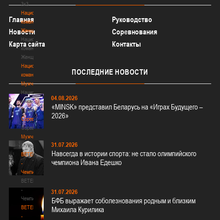
3х3
Национальная
Главная
Руководство
команда.
Новости
Женщины
Соревнования
Национальная
Карта сайта
Контакты
команда.
Женщины
Национальная
ПОСЛЕДНИЕ
НОВОСТИ
команда.
Мужчины
Национальная
04.08.2026
команда.
«MINSK» представил Беларусь на «Играх Будущего –
Мужчины
2026»
Соревнования
Соревнования
Мужчины
31.07.2026
Мужчины
Навсегда в истории спорта: не стало олимпийского
BETERA
чемпиона Ивана Едешко
-
Чемпионат
BETERA
-
31.07.2026
Чемпионат
БФБ выражает соболезнования родным и близким
BETERA
Михаила Курилика
-