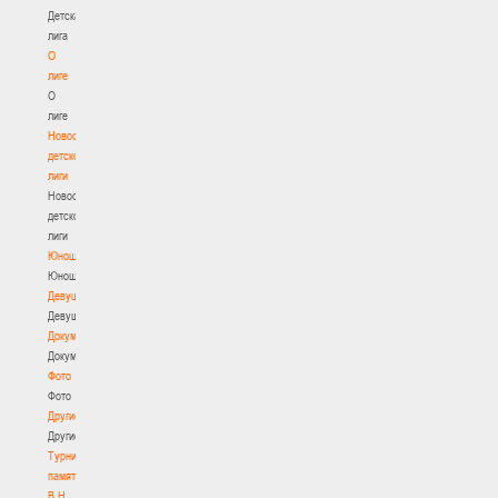
Детская
лига
О
лиге
О
лиге
Новости
детской
лиги
Новости
детской
лиги
Юноши
Юноши
Девушки
Девушки
Документы
Документы
Фото
Фото
Другие
Другие
Турнир
памяти
В.Н.