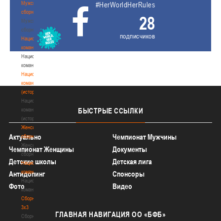
Мужские
#HerWorldHerRules
сборные
28
Мужские
сборные
подписчиков
Национальная
команда
Национальная
команда
Национальная
команда
(история)
Национальная
команда
БЫСТРЫЕ
ССЫЛКИ
(история)
Женские
Актуально
Чемпионат Мужчины
сборные
Женские
Чемпионат Женщины
Документы
сборные
Детские школы
Детская лига
Национальная
команда
Антидопинг
Спонсоры
Национальная
Фото
Видео
команда
Сборные
3х3
ГЛАВНАЯ
НАВИГАЦИЯ ОО «БФБ»
Сборные