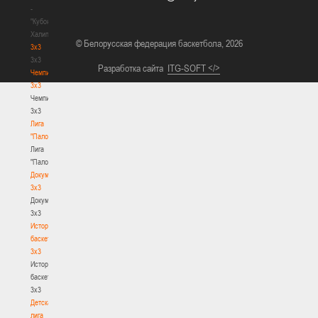
-
"Кубок
Халипского"
© Белорусская федерация баскетбола, 2026
3x3
3x3
Разработка сайта
ITG-SOFT </>
Чемпионат
3х3
Чемпионат
3х3
Лига
"Палова"
Лига
"Палова"
Документы
3х3
Документы
3х3
История
баскетбола
3х3
История
баскетбола
3х3
Детская
лига