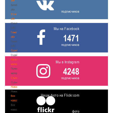
обл
Витебская
обл
подписчиков
Могилевская
обл
Могилевская
обл
Мы на Facebook
Гомельская
1471
обл
Гомельская
подписчиков
обл
Судейство
Судейство
Полезные
Мы в Instagram
материалы
4248
Полезные
материалы
подписчиков
Судьи
Судьи
Новости
Новости
Наши фото на Flickr.com
Все
новости
Все
новости
фото