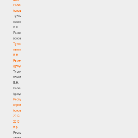
Рыженкова
(юноши)
Турнир
памяти
В.Н.
Рыженкова
(юноши)
Турнир
памяти
В.Н.
Рыженкова
(девушки)
Турнир
памяти
В.Н.
Рыженкова
(девушки)
Республиканские
соревнования
(юноши)
2012-
2013
гг.р.
Республиканские
соревнования