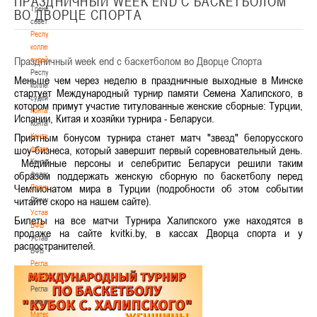
ПРАЗДНИЧНЫЙ WEEK END С БАСКЕТБОЛОМ
Тренерский
ВО ДВОРЦЕ СПОРТА
совет
Республиканская
коллегия
Праздничный week end с баскетболом во Дворце Спорта
судей
Республиканская
Меньше чем через неделю в праздничные выходные в Минске
коллегия
стартует Международный турнир памяти Семена Халипского, в
судей
котором примут участие титулованные женские сборные: Турции,
Контакты
Испании, Китая и хозяйки турнира - Беларуси.
Контакты
Приятным бонусом турнира станет матч "звезд" белорусского
Контакты
шоу-бизнеса, который завершит первый соревновательный день.
федерации
Медийные персоны и селебритис Беларуси решили таким
Контакты
образом поддержать женскую сборную по баскетболу перед
федерации
Чемпионатом мира в Турции (подробности об этом событии
Документы
читайте скоро на нашем сайте).
Документы
Устав
Билеты на все матчи Турнира Халипского уже находятся в
БФБ
продаже на сайте kvitki.by, в кассах Дворца спорта и у
Устав
распостранителей.
БФБ
Регламентирующие
документы
Регламентирующие
документы
Материалы