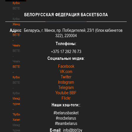
Кубок
BETERA
-
БЕЛОРУССКАЯ
ФЕДЕРАЦИЯ БАСКЕТБОЛА
Кубок
Женщины
Женщины
Адрес
: Беларусь, г. Минск, пр. Победителей, 23/1 (блок кабинетов
BETERA
322), 220004
-
Телефоны
:
Чемпионат
BETERA
+375 17 282 76 73
-
Социальные медиа
:
Чемпионат
Facebook
BETERA
VK.com
-
Twitter
Кубок
Instagram
BETERA
Telegram
-
Youtube BBF
Кубок
Flickr
Международный
турнир
Наши хэш-теги:
:
-
#belarusbasket
"Кубок
#nocbelarus
Халипского"
#teambelarus
Международный
E-mail
:
турнир