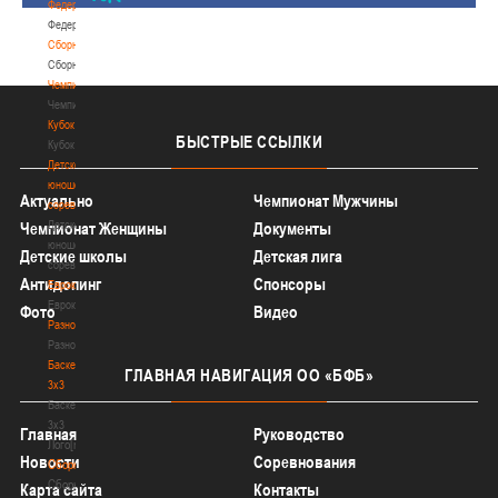
Федерация
Федерация
Сборные
Сборные
Чемпионат
Чемпионат
Кубок
БЫСТРЫЕ
ССЫЛКИ
Кубок
Детско-
юношеские
Актуально
Чемпионат Мужчины
соревнования
Детско-
Чемпионат Женщины
Документы
юношеские
Детские школы
Детская лига
соревнования
Антидопинг
Спонсоры
Еврокубки
Еврокубки
Фото
Видео
Разное
Разное
Баскетбол
ГЛАВНАЯ
НАВИГАЦИЯ ОО «БФБ»
3х3
Баскетбол
3х3
Главная
Руководство
Лого[modid=121]
Новости
Соревнования
Сборные
Сборные
Карта сайта
Контакты