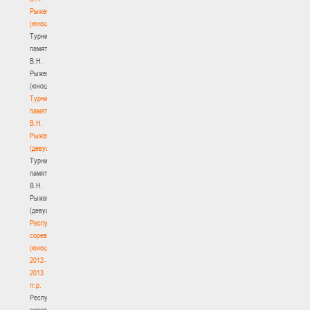
Рыженкова
(юноши)
Турнир
памяти
В.Н.
Рыженкова
(юноши)
Турнир
памяти
В.Н.
Рыженкова
(девушки)
Турнир
памяти
В.Н.
Рыженкова
(девушки)
Республиканские
соревнования
(юноши)
2012-
2013
гг.р.
Республиканские
соревнования