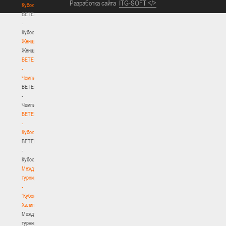
Разработка сайта
ITG-SOFT </>
Кубок
BETERA
-
Кубок
Женщины
Женщины
BETERA
-
Чемпионат
BETERA
-
Чемпионат
BETERA
-
Кубок
BETERA
-
Кубок
Международный
турнир
-
"Кубок
Халипского"
Международный
турнир