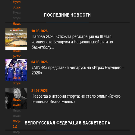
Мужские
сборные
Мужские
ПОСЛЕДНИЕ
НОВОСТИ
сборные
Национальная
команда
10.08.2026
Национальная
Палова-2026. Открыта регистрация на III этап
команда
чемпионата Беларуси и Национальной лиги по
Национальная
баскетболу...
команда
(история)
Национальная
04.08.2026
«MINSK» представил Беларусь на «Играх Будущего –
команда
2026»
(история)
Женские
сборные
Женские
31.07.2026
сборные
Навсегда в истории спорта: не стало олимпийского
Национальная
чемпиона Ивана Едешко
команда
Национальная
команда
Сборные
БЕЛОРУССКАЯ
ФЕДЕРАЦИЯ БАСКЕТБОЛА
3х3
Сборные