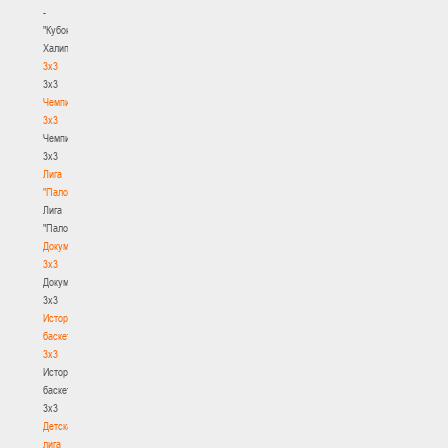
-
"Кубок
Халипского"
3x3
3x3
Чемпионат
3х3
Чемпионат
3х3
Лига
"Палова"
Лига
"Палова"
Документы
3х3
Документы
3х3
История
баскетбола
3х3
История
баскетбола
3х3
Детская
лига