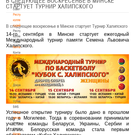
В СЛЕДУЮЩЕЕ ВОСКРЕСЕНЬЕ В МИНСКЕ
Тренерский
СТАРТУЕТ ТУРНИР ХАЛИПСКОГО
совет
Республиканская
коллегия
В следующее воскресенье в Минске стартует Турнир Халипского
судей
Республиканская
14-го сентября в Минске стартует ежегодный
коллегия
Международный турнир памяти Семена Львовича
судей
Халипского.
Контакты
Контакты
Контакты
федерации
Контакты
федерации
Документы
Документы
Устав
БФБ
Устав
БФБ
Успешное открытие турниру было дано в прошлом
Регламентирующие
году в Могилеве. Тогда в соревновании принимали
документы
Регламентирующие
участие команды Беларуси, Украины, Сербии и
документы
Италии. Белорусская команда стала первым
Материалы