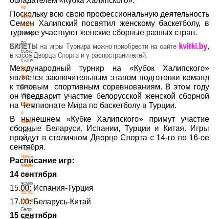
обладателем «Кубка Халипского».
по
Поскольку всю свою профессиональную деятельность
баскетбольной
Семен Халипский посвятил женскому баскетболу, в
статистике
турнире участвуют женские сборные разных стран.
Материалы
по
kvitki.by
,
БИЛЕТЫ
на игры Турнира можно приобрести на сайте
баскетбольной
в кассе Дворца Спорта и у распостранителей.
статистике
Международный турнир на «Кубок Халипского»
Документы
является заключительным этапом подготовки команд
РКС
к топовым спортивным соревнованиям. В этом году
Документы
РКС
он предварит участие белорусской женской сборной
Положение
на Чемпионате Мира по баскетболу в Турции.
о
В нынешнем «Кубке Халипского» примут участие
переходах
сборные Беларуси, Испании, Турции и Китая. Игры
Положение
пройдут в столичном Дворце Спорта с 14-го по 16-ое
о
сентября.
переходах
Наши
Расписание игр:
чемпионы
14 сентября
Наши
чемпионы
15.00: Испания-Турция
Белошапко
Татьяна
17.00: Беларусь-Китай
Белошапко
15 сентября
Татьяна