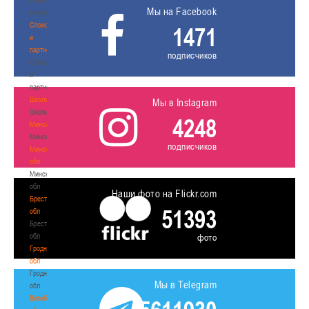
Мы на Facebook
волонтером
Спонсоры
1471
и
партнеры
подписчиков
Спонсоры
и
партнеры
Школы
Мы в Instagram
Школы
4248
Минск
Минск
подписчиков
Минская
обл
Минская
обл
Наши фото на Flickr.com
Брестская
51393
обл
Брестская
обл
фото
Гродненская
обл
Гродненская
Мы в Telegram
обл
Витебская