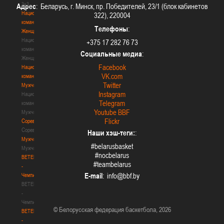
3х3
Адрес
: Беларусь, г. Минск, пр. Победителей, 23/1 (блок кабинетов
Национальная
322), 220004
команда.
Телефоны
:
Женщины
Национальная
+375 17 282 76 73
команда.
Социальные медиа
:
Женщины
Facebook
Национальная
VK.com
команда.
Twitter
Мужчины
Instagram
Национальная
Telegram
команда.
Youtube BBF
Мужчины
Flickr
Соревнования
Соревнования
Наши хэш-теги:
:
Мужчины
#belarusbasket
Мужчины
#nocbelarus
BETERA
#teambelarus
-
E-mail
:
Чемпионат
BETERA
-
Чемпионат
© Белорусская федерация баскетбола, 2026
BETERA
-