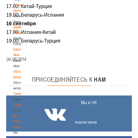
Сумникова
17.00: Китай-Турция
Ирина
19.00: Беларусь-Испания
Сумникова
Ирина
16 сентября
Швайбович
17.00: Испания-Китай
Елена
Швайбович
19.00: Беларусь-Турция
Елена
Едешко
Иван
04.09.2014
Едешко
Иван
Обучающие
материалы
ПРИСОЕДИНЯЙТЕСЬ
К
НАМ
Обучающие
материалы
Тренерам
Тренерам
Мы в VK
Сотрудничество
Сотрудничество
Как
стать
подписчиков
волонтером
Как
стать