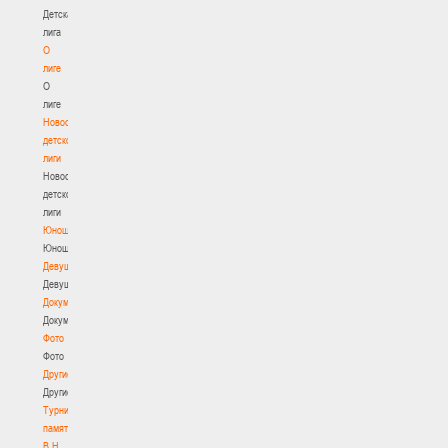
Детская
лига
О
лиге
О
лиге
Новости
детской
лиги
Новости
детской
лиги
Юноши
Юноши
Девушки
Девушки
Документы
Документы
Фото
Фото
Другие
Другие
Турнир
памяти
В.Н.