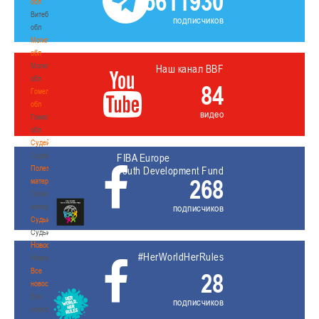
5611930
обл
Витебская
подписчиков
обл
Могилевская
обл
Могилевская
Наш канал BBF
обл
84
Гомельская
обл
видео
Гомельская
обл
Судейство
Судейство
FIBA Europe
Полезные
Youth Development Fund
268
материалы
Полезные
материалы
подписчиков
Судьи
Судьи
Новости
#HerWorldHerRules
Новости
Все
28
новости
Все
подписчиков
новости