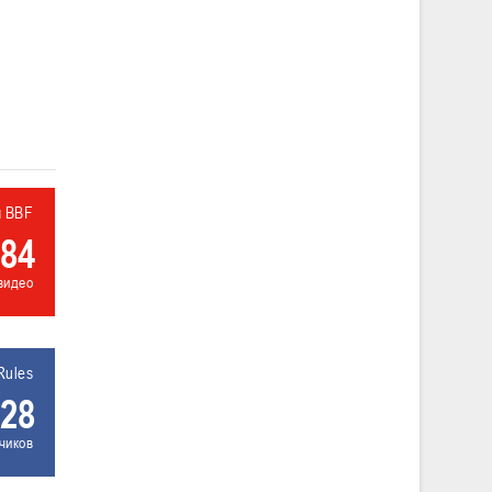
л BBF
84
видео
Rules
28
чиков