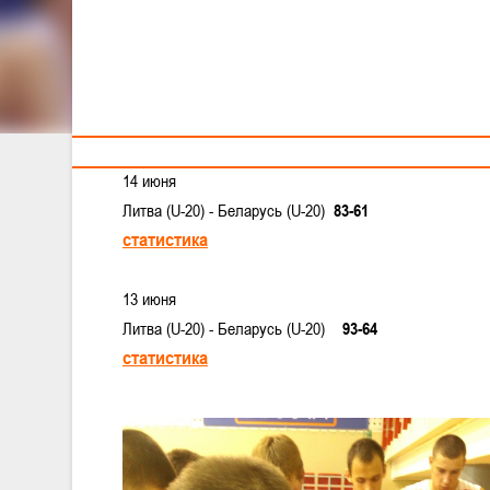
Тренерам
Мужская молодежка провела первые спарринги в Лит
13-14 июня в
литовском городе Нида молодежная сбор
сверстниками из Литвы
14 июня
Литва (U-20) - Беларусь (U-20)
83-61
статистика
13 июня
Литва (U-20) - Беларусь (U-20)
93-64
статистика