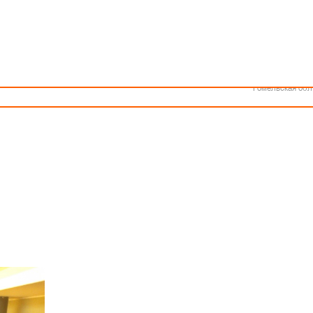
Как стать волонтером
Минск
Спонсоры и партнеры
Минская обл
Брестская обл
ве
Гродненская об
Витебская обл
Могилевская об
ная Республики Беларусь (U-20) пров
ела
товаррищеские матчи со
Гомельская обл