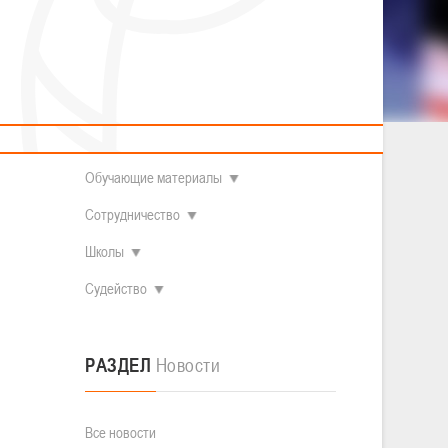
2014 гг.р.
Полезные материалы
Товарищеские игры (девушки)
О федерации
Судьи
ОДМ 2008-2009 гг.р. (девушки)
ОДМ 2008-2009 гг.р. (юноши)
Контакты
л
Первенство 2010-2011 гг.р. (юноши)
Первенство 2011-2012 гг.р. (юноши)
Документы
л
Первенство 2012-2013 гг.р. (юноши)
Наши чемпионы
Обучающие материалы
Сотрудничество
Школы
Судейство
РАЗДЕЛ
Новости
Все новости