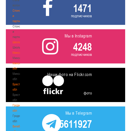
1471
волонтером
Спонсоры
подписчиков
и
партнеры
Спонсоры
и
Мы в Instagram
партнеры
Школы
4248
Школы
Минск
подписчиков
Минск
Минская
обл
Минская
Наши фото на Flickr.com
обл
Брестская
обл
фото
Брестская
обл
Гродненская
обл
Мы в Telegram
Гродненская
5611927
обл
Витебская