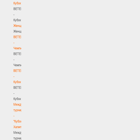
Кубок
BETERA
-
Кубок
Женщины
Женщины
BETERA
-
Чемпионат
BETERA
-
Чемпионат
BETERA
-
Кубок
BETERA
-
Кубок
Международный
турнир
-
"Кубок
Халипского"
Международный
турнир