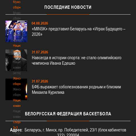
Мужские
ПОСЛЕДНИЕ
НОВОСТИ
сборные
Мужские
сборные
04.08.2026
Национальная
«MINSK» представил Беларусь на «Играх Будущего –
команда
2026»
Национальная
команда
Национальная
команда
31.07.2026
(история)
Навсегда в истории спорта: не стало олимпийского
Национальная
чемпиона Ивана Едешко
команда
(история)
Женские
31.07.2026
сборные
БФБ выражает соболезнования родным и близким
Женские
Михаила Курилика
сборные
Национальная
команда
Национальная
БЕЛОРУССКАЯ
ФЕДЕРАЦИЯ БАСКЕТБОЛА
команда
Сборные
3х3
Адрес
: Беларусь, г. Минск, пр. Победителей, 23/1 (блок кабинетов
Сборные
322), 220004