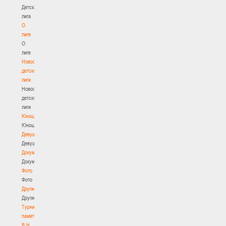
Детская
лига
О
лиге
О
лиге
Новости
детской
лиги
Новости
детской
лиги
Юноши
Юноши
Девушки
Девушки
Документы
Документы
Фото
Фото
Другие
Другие
Турнир
памяти
В.Н.