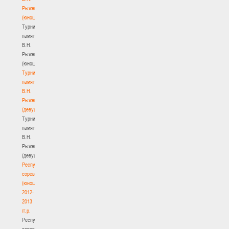
Рыженкова
(юноши)
Турнир
памяти
В.Н.
Рыженкова
(юноши)
Турнир
памяти
В.Н.
Рыженкова
(девушки)
Турнир
памяти
В.Н.
Рыженкова
(девушки)
Республиканские
соревнования
(юноши)
2012-
2013
гг.р.
Республиканские
соревнования