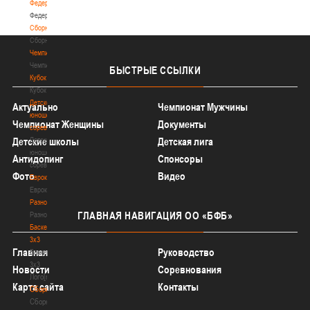
Федерация
Федерация
Сборные
Сборные
Чемпионат
Чемпионат
БЫСТРЫЕ
ССЫЛКИ
Кубок
Кубок
Детско-
Актуально
Чемпионат Мужчины
юношеские
Чемпионат Женщины
Документы
соревнования
Детско-
Детские школы
Детская лига
юношеские
Антидопинг
Спонсоры
соревнования
Фото
Видео
Еврокубки
Еврокубки
Разное
ГЛАВНАЯ
НАВИГАЦИЯ ОО «БФБ»
Разное
Баскетбол
3х3
Главная
Руководство
Баскетбол
3х3
Новости
Соревнования
Лого[modid=121]
Карта сайта
Контакты
Сборные
Сборные