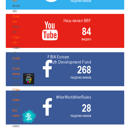
подписчиков
обл
Витебская
обл
Могилевская
Наш канал BBF
обл
Могилевская
84
обл
Гомельская
видео
обл
Гомельская
обл
FIBA Europe
Судейство
Youth Development Fund
Судейство
268
Полезные
материалы
подписчиков
Полезные
материалы
Судьи
Судьи
#HerWorldHerRules
Новости
28
Новости
Все
подписчиков
новости
Все
новости