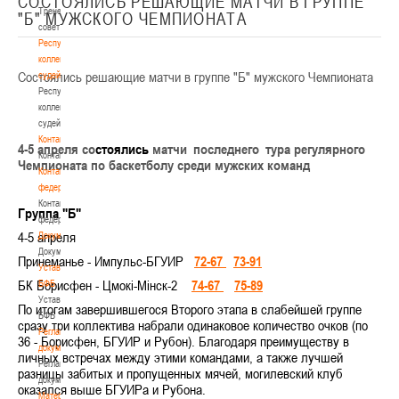
СОСТОЯЛИСЬ РЕШАЮЩИЕ МАТЧИ В ГРУППЕ
Тренерский
"Б" МУЖСКОГО ЧЕМПИОНАТА
совет
Республиканская
коллегия
Состоялись решающие матчи в группе "Б" мужского Чемпионата
судей
Республиканская
коллегия
судей
Контакты
4-5 апреля со
стоялись
матчи последнего тура регулярного
Контакты
Чемпионата по баскетболу среди мужских команд
Контакты
федерации
Контакты
Группа "Б"
федерации
4-5 апреля
Документы
Документы
Принеманье
- Импульс-БГУИР
72-67
73-91
Устав
БК Борисфен - Цмокi-Мiнск-2
74-67
75-89
БФБ
Устав
По итогам завершившегося Второго этапа в слабейшей группе
БФБ
сразу три коллектива набрали одинаковое количество очков (по
Регламентирующие
36 - Борисфен, БГУИР и Рубон). Благодаря преимуществу в
документы
личных встречах между этими командами, а также лучшей
Регламентирующие
разницы забитых и пропущенных мячей, могилевский клуб
документы
оказался выше БГУИРа и Рубона.
Материалы