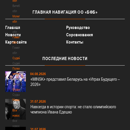
обл
Витебская
обл
ГЛАВНАЯ
НАВИГАЦИЯ ОО «БФБ»
Могилевская
обл
Главная
Могилевская
Руководство
обл
Новости
Соревнования
Гомельская
Карта сайта
Контакты
обл
Гомельская
обл
ПОСЛЕДНИЕ
НОВОСТИ
Судейство
Судейство
Полезные
04.08.2026
материалы
«MINSK» представил Беларусь на «Играх Будущего –
Полезные
2026»
материалы
Судьи
Судьи
Новости
31.07.2026
Новости
Навсегда в истории спорта: не стало олимпийского
Все
чемпиона Ивана Едешко
новости
Все
новости
31.07.2026