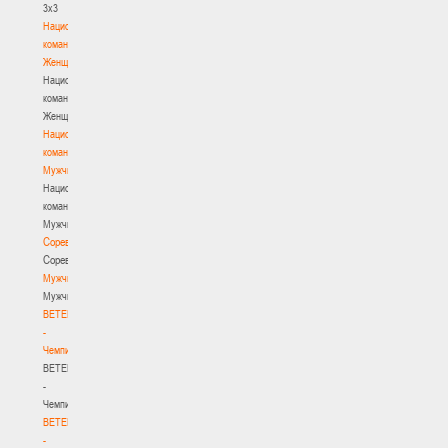
3х3
Национальная
команда.
Женщины
Национальная
команда.
Женщины
Национальная
команда.
Мужчины
Национальная
команда.
Мужчины
Соревнования
Соревнования
Мужчины
Мужчины
BETERA
-
Чемпионат
BETERA
-
Чемпионат
BETERA
-