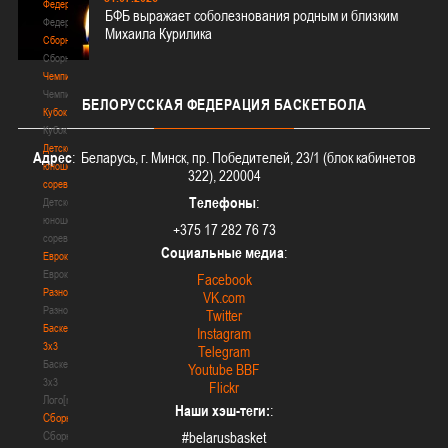
Федерация
БФБ выражает соболезнования родным и близким
Федерация
Михаила Курилика
Сборные
Сборные
Чемпионат
Чемпионат
БЕЛОРУССКАЯ
ФЕДЕРАЦИЯ БАСКЕТБОЛА
Кубок
Кубок
Детско-
Адрес
: Беларусь, г. Минск, пр. Победителей, 23/1 (блок кабинетов
юношеские
322), 220004
соревнования
Телефоны
:
Детско-
юношеские
+375 17 282 76 73
соревнования
Социальные медиа
:
Еврокубки
Еврокубки
Facebook
Разное
VK.com
Разное
Twitter
Баскетбол
Instagram
3х3
Telegram
Баскетбол
Youtube BBF
3х3
Flickr
Лого[modid=121]
Наши хэш-теги:
:
Сборные
Сборные
#belarusbasket