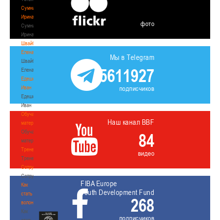
Сумникова
Ирина
фото
Сумникова
Ирина
Швайбович
Елена
Мы в Telegram
Швайбович
5611927
Елена
Едешко
Иван
подписчиков
Едешко
Иван
Обучающие
Наш канал BBF
материалы
Обучающие
84
материалы
Тренерам
видео
Тренерам
Сотрудничество
Сотрудничество
FIBA Europe
Как
Youth Development Fund
стать
268
волонтером
Как
подписчиков
стать