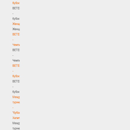
Кубок
BETERA
-
Кубок
Женщины
Женщины
BETERA
-
Чемпионат
BETERA
-
Чемпионат
BETERA
-
Кубок
BETERA
-
Кубок
Международный
турнир
-
"Кубок
Халипского"
Международный
турнир