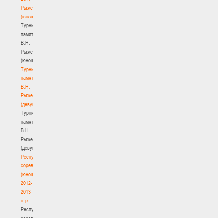
Рыженкова
(юноши)
Турнир
памяти
В.Н.
Рыженкова
(юноши)
Турнир
памяти
В.Н.
Рыженкова
(девушки)
Турнир
памяти
В.Н.
Рыженкова
(девушки)
Республиканские
соревнования
(юноши)
2012-
2013
гг.р.
Республиканские
соревнования