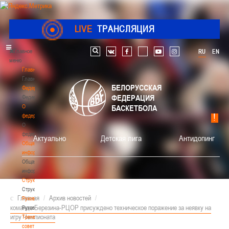
LIVE
ТРАНСЛЯЦИЯ
Главное
RU
EN
Поиск по сайту
vk
facebook
youtube
instagram
меню
Главная
Главная
БЕЛОРУССКАЯ
Федерация
ФЕДЕРАЦИЯ
Федерация
О
БАСКЕТБОЛА
федерации
О
федерации
Актуально
Детская лига
Антидопинг
Общая
информация
Общая
информация
Структура
Структура
Главная
/
Архив новостей
/
Руководство
команде Березина-РЦОР присуждено техническое поражение за неявку на
Руководство
игру Чемпионата
Тренерский
совет