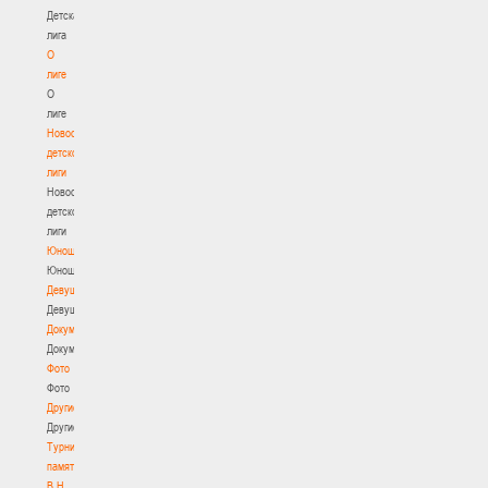
Детская
лига
О
лиге
О
лиге
Новости
детской
лиги
Новости
детской
лиги
Юноши
Юноши
Девушки
Девушки
Документы
Документы
Фото
Фото
Другие
Другие
Турнир
памяти
В.Н.