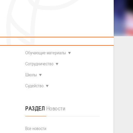
2014 гг.р.
Полезные материалы
Товарищеские игры (девушки)
О федерации
Судьи
ОДМ 2008-2009 гг.р. (девушки)
ОДМ 2008-2009 гг.р. (юноши)
Контакты
л
Первенство 2010-2011 гг.р. (юноши)
Первенство 2011-2012 гг.р. (юноши)
Документы
л
Первенство 2012-2013 гг.р. (юноши)
Наши чемпионы
Обучающие материалы
Сотрудничество
Школы
Судейство
РАЗДЕЛ
Новости
Все новости