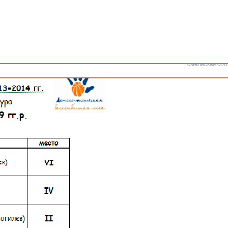
Как стать волонтером
Минск
Спонсоры и партнеры
Минская обл
Брестская обл
х туров юношей и девушек
Гродненская об
Витебская обл
Могилевская об
Гомельская обл