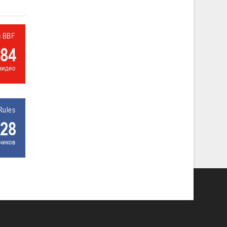
л BBF
84
видео
Rules
28
чиков