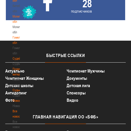
28
обл
Витебская
подписчиков
обл
Могилевская
обл
Могилевская
обл
Гомельская
обл
Гомельская
обл
БЫСТРЫЕ
ССЫЛКИ
Судейство
Судейство
Полезные
Актуально
Чемпионат Мужчины
материалы
Чемпионат Женщины
Документы
Полезные
Детские школы
материалы
Детская лига
Судьи
Антидопинг
Спонсоры
Судьи
Фото
Видео
Новости
Новости
Все
ГЛАВНАЯ
НАВИГАЦИЯ ОО «БФБ»
новости
Все
новости