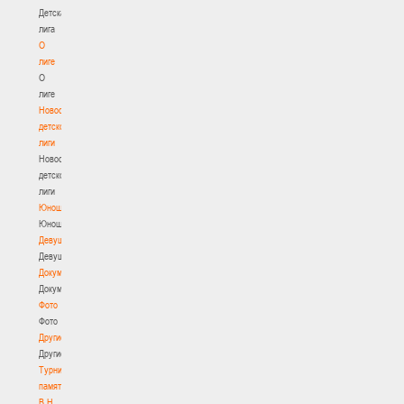
Детская
лига
О
лиге
О
лиге
Новости
детской
лиги
Новости
детской
лиги
Юноши
Юноши
Девушки
Девушки
Документы
Документы
Фото
Фото
Другие
Другие
Турнир
памяти
В.Н.