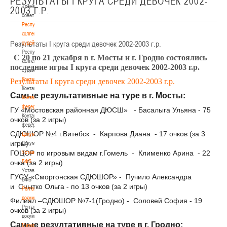
РЕЗУЛЬТАТЫ I КРУГА СРЕДИ ДЕВОЧЕК 2002-
Тренерский
2003 Г.Р.
совет
Республиканская
коллегия
Результаты I круга среди девочек 2002-2003 г.р.
судей
Республиканская
С 20 по 21 декабря в г. Мосты и г. Гродно состоялись
коллегия
последние игры I круга среди девочек 2002-2003 г.р.
судей
Контакты
Результаты I круга среди девочек 2002-2003 г.р.
Контакты
Самые результативные на туре в г. Мосты:
Контакты
федерации
Г
У «Мостовская районная ДЮСШ»
- Басалыга Ульяна - 75
Контакты
очков (за 2 игры)
федерации
СДЮШОР №4 г.Витебск
-
Карпова Диана
- 17 очков (за 3
Документы
игры)
Документы
ГОЦОР по игровым видам г.Гомель -
Устав
Клименко Арина
- 22
БФБ
очка (за 2 игры)
Устав
ГУСУ «Сморгонская СДЮШОР» -
Пучило Александра
БФБ
и
Снытко Ольга - по 13 очков (за 2 игры)
Регламентирующие
документы
Филиал –СДЮШОР №7-1(Гродно) -
Соловей София - 19
Регламентирующие
очков (за 2 игры)
документы
Самые резултативные на туре в г. Гродно:
Материалы