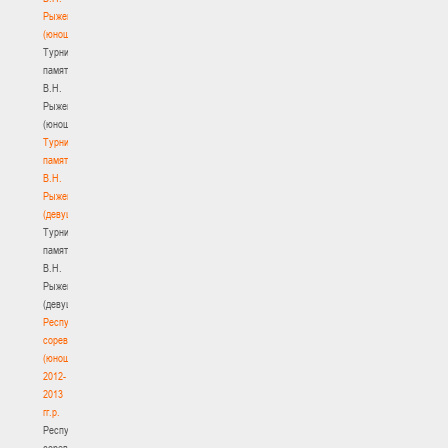
Рыженкова
(юноши)
Турнир
памяти
В.Н.
Рыженкова
(юноши)
Турнир
памяти
В.Н.
Рыженкова
(девушки)
Турнир
памяти
В.Н.
Рыженкова
(девушки)
Республиканские
соревнования
(юноши)
2012-
2013
гг.р.
Республиканские
соревнования