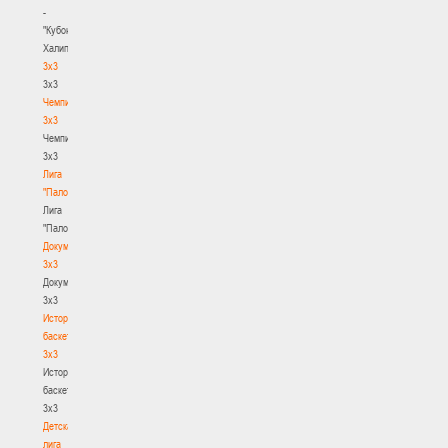
-
"Кубок
Халипского"
3x3
3x3
Чемпионат
3х3
Чемпионат
3х3
Лига
"Палова"
Лига
"Палова"
Документы
3х3
Документы
3х3
История
баскетбола
3х3
История
баскетбола
3х3
Детская
лига