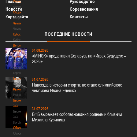
Главная
Руководство
Федерация
Федерация
Новости
Соревнования
Сборные
Карта сайта
Контакты
Сборные
Чемпионат
Чемпионат
ПОСЛЕДНИЕ
НОВОСТИ
Кубок
Кубок
Детско-
04.08.2026
юношеские
«MINSK» представил Беларусь на «Играх Будущего –
соревнования
2026»
Детско-
юношеские
соревнования
Еврокубки
31.07.2026
Еврокубки
Навсегда в истории спорта: не стало олимпийского
Разное
чемпиона Ивана Едешко
Разное
Баскетбол
3х3
31.07.2026
Баскетбол
БФБ выражает соболезнования родным и близким
3х3
Михаила Курилика
Лого[modid=121]
Сборные
Сборные