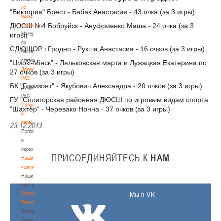
по
"Виктория" Брест - Бабак Анастасия - 43 очка (за 3 игры)
баскетбольной
ДЮСШ №4 Бобруйск - Ануфриенко Маша - 24 очка (за 3
статистике
Материалы
игры)
по
СДЮШОР г.Гродно - Рукша Анастасия - 16 очков (за 3 игры)
баскетбольной
статистике
"Цмокi-Мiнск" - Ляльковская марта и Лужацкая Екатерина по
Документы
27 очков (за 3 игры)
РКС
БК "Горизонт" - Якубович Александра - 20 очков (за 3 игры)
Документы
РКС
ГУ "Солигорская районная ДЮСШ по игровым видам спорта
Положение
"Шахтёр" - Черевако Нонна - 37 очков (за 3 игры)
о
переходах
23.12.2013
Положение
о
переходах
ПРИСОЕДИНЯЙТЕСЬ
К
НАМ
Наши
чемпионы
Наши
чемпионы
Белошапко
Мы в VK
Татьяна
Белошапко
Татьяна