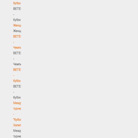
Кубок
BETERA
-
Кубок
Женщины
Женщины
BETERA
-
Чемпионат
BETERA
-
Чемпионат
BETERA
-
Кубок
BETERA
-
Кубок
Международный
турнир
-
"Кубок
Халипского"
Международный
турнир