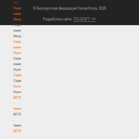
3х3
© Белорусская федерация баскетбола, 2026
Национальная
команда.
Разработка сайта
ITG-SOFT </>
Женщины
Национальная
команда.
Женщины
Национальная
команда.
Мужчины
Национальная
команда.
Мужчины
Соревнования
Соревнования
Мужчины
Мужчины
BETERA
-
Чемпионат
BETERA
-
Чемпионат
BETERA
-