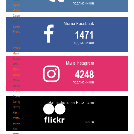
подписчиков
Сумникова
Ирина
Сумникова
Ирина
Мы на Facebook
Швайбович
1471
Елена
Швайбович
подписчиков
Елена
Едешко
Иван
Едешко
Мы в Instagram
Иван
Обучающие
4248
материалы
Обучающие
подписчиков
материалы
Тренерам
Тренерам
Сотрудничество
Наши фото на Flickr.com
Сотрудничество
Как
стать
фото
волонтером
Как
стать