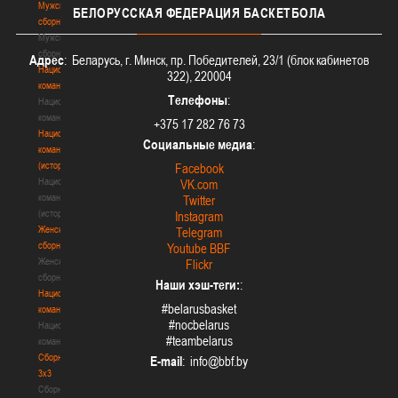
Мужские
БЕЛОРУССКАЯ
ФЕДЕРАЦИЯ БАСКЕТБОЛА
сборные
Мужские
сборные
Адрес
: Беларусь, г. Минск, пр. Победителей, 23/1 (блок кабинетов
Национальная
322), 220004
команда
Телефоны
:
Национальная
команда
+375 17 282 76 73
Национальная
Социальные медиа
:
команда
(история)
Facebook
Национальная
VK.com
команда
Twitter
(история)
Instagram
Женские
Telegram
сборные
Youtube BBF
Женские
Flickr
сборные
Наши хэш-теги:
:
Национальная
#belarusbasket
команда
#nocbelarus
Национальная
#teambelarus
команда
Сборные
E-mail
:
3х3
Сборные