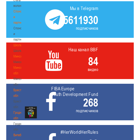
волонтером
Мы в Telegram
Спонсоры
5611930
и
партнеры
подписчиков
Спонсоры
и
партнеры
Школы
Наш канал BBF
Школы
Минск
84
Минск
Минская
видео
обл
Минская
обл
FIBA Europe
Брестская
Youth Development Fund
обл
268
Брестская
обл
подписчиков
Гродненская
обл
Гродненская
обл
#HerWorldHerRules
Витебская