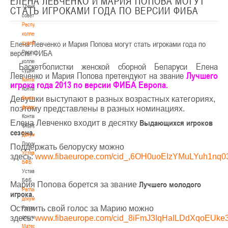
ЕЛЕНА ЛЕВЧЕНКО И МАРИЯ ПОПОВА МОГУТ
Тренерский
СТАТЬ ИГРОКАМИ ГОДА ПО ВЕРСИИ ФИБА
совет
Республиканская
коллегия
Елена Левченко и Мария Попова могут стать игроками года по
судей
версии ФИБА
Республиканская
коллегия
Баскетболистки женской сборной Беларуси Елена
судей
Левченко и Мария Попова претендуют на звание
Лучшего
Контакты
игрока года 2013 по версии ФИБА Европа.
Контакты
Девушки выступают в разных возрастных категориях,
Контакты
федерации
поэтому представлены в разных номинациях.
Контакты
Выдающихся игроков
Елена Левченко входит в десятку
федерации
сезона
.
Документы
Документы
Поддержать белоруску можно
Устав
здесь:
www.fibaeurope.com/cid_,6OH0uoEIzYMuLYuh1nq03
БФБ
Устав
БФБ
Лучшего молодого
Мария Попова борется за звание
Регламентирующие
игрока
.
документы
Оставить свой голос за Марию можно
Регламентирующие
здесь:
документы
www.fibaeurope.com/cid_8iFmJ3IqHaILDdXqoEUke3
Материалы