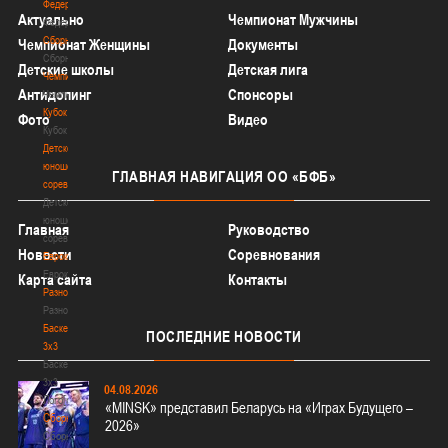
Федерация
Актуально
Чемпионат Мужчины
Федерация
Сборные
Чемпионат Женщины
Документы
Сборные
Детские школы
Детская лига
Чемпионат
Антидопинг
Спонсоры
Чемпионат
Кубок
Фото
Видео
Кубок
Детско-
юношеские
ГЛАВНАЯ
НАВИГАЦИЯ ОО «БФБ»
соревнования
Детско-
юношеские
Главная
Руководство
соревнования
Новости
Соревнования
Еврокубки
Еврокубки
Карта сайта
Контакты
Разное
Разное
Баскетбол
ПОСЛЕДНИЕ
НОВОСТИ
3х3
Баскетбол
3х3
04.08.2026
Лого[modid=121]
«MINSK» представил Беларусь на «Играх Будущего –
Сборные
2026»
Сборные