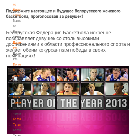
по
Поддержите настоящее и будущее белорусского женского
баскетбольной
баскетбола, проголосовав за девушек!
статистике
Материалы
по
баскетбольной
Белорусская Федерация Баскетбола искренне
статистике
поздравляет девушек со столь высокими
Документы
достижениями в области профессионального спорта и
РКС
желает обеим кокурсанткам победы в своих
Документы
номинациях!
РКС
Положение
о
переходах
Положение
о
переходах
Наши
чемпионы
Наши
чемпионы
Белошапко
Татьяна
Белошапко
Татьяна