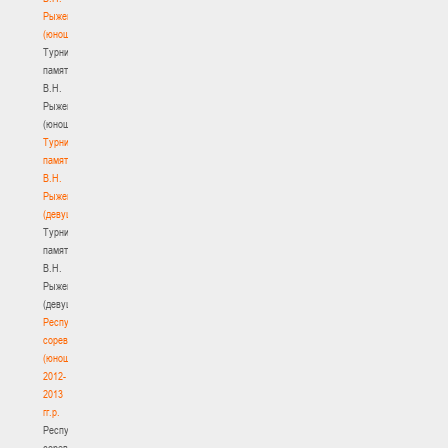
Рыженкова
(юноши)
Турнир
памяти
В.Н.
Рыженкова
(юноши)
Турнир
памяти
В.Н.
Рыженкова
(девушки)
Турнир
памяти
В.Н.
Рыженкова
(девушки)
Республиканские
соревнования
(юноши)
2012-
2013
гг.р.
Республиканские
соревнования