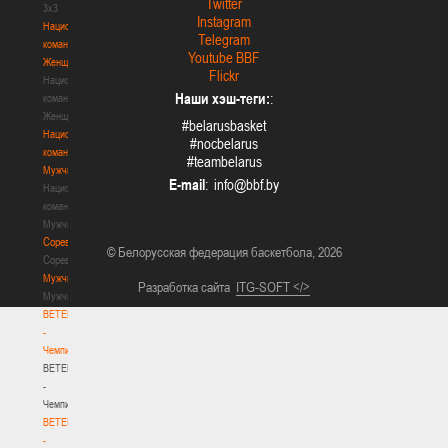
Twitter
3х3
Instagram
Национальная
Telegram
команда.
Youtube BBF
Женщины
Flickr
Национальная
Наши хэш-теги:
:
команда.
Женщины
#belarusbasket
Национальная
#nocbelarus
команда.
#teambelarus
Мужчины
E-mail
:
Национальная
команда.
Мужчины
Соревнования
© Белорусская федерация баскетбола, 2026
Соревнования
Мужчины
Разработка сайта
ITG-SOFT </>
Мужчины
BETERA
-
Чемпионат
BETERA
-
Чемпионат
BETERA
-