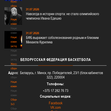
Мужские
сборные
31.07.2026
Мужские
Навсегда в истории спорта: не стало олимпийского
сборные
чемпиона Ивана Едешко
Национальная
команда
Национальная
команда
31.07.2026
БФБ выражает соболезнования родным и близким
Национальная
Михаила Курилика
команда
(история)
Национальная
команда
БЕЛОРУССКАЯ
ФЕДЕРАЦИЯ БАСКЕТБОЛА
(история)
Женские
сборные
Адрес
: Беларусь, г. Минск, пр. Победителей, 23/1 (блок кабинетов
Женские
322), 220004
сборные
Национальная
Телефоны
:
команда
+375 17 282 76 73
Национальная
команда
Социальные медиа
:
Сборные
Facebook
3х3
VK.com
Сборные