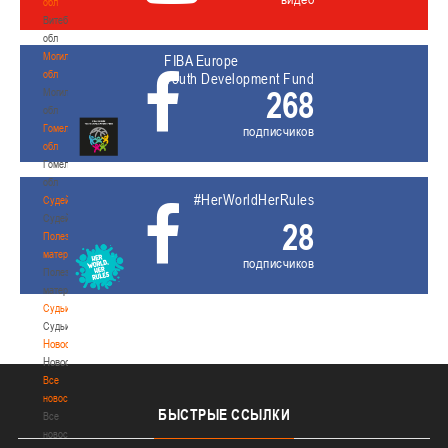
обл
Витебская
обл
Могилевская
FIBA Europe
обл
Youth Development Fund
268
Могилевская
обл
Гомельская
подписчиков
обл
Гомельская
обл
#HerWorldHerRules
Судейство
Судейство
28
Полезные
материалы
подписчиков
Полезные
материалы
Судьи
Судьи
Новости
Новости
Все
новости
БЫСТРЫЕ
ССЫЛКИ
Все
новости