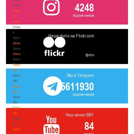
4248
волонтером
Спонсоры
подписчиков
и
партнеры
Спонсоры
и
Наши фото на Flickr.com
партнеры
Школы
Школы
Минск
фото
Минск
Минская
обл
Мы в Telegram
Минская
обл
5611930
Брестская
обл
подписчиков
Брестская
обл
Гродненская
обл
Наш канал BBF
Гродненская
84
обл
Витебская
видео