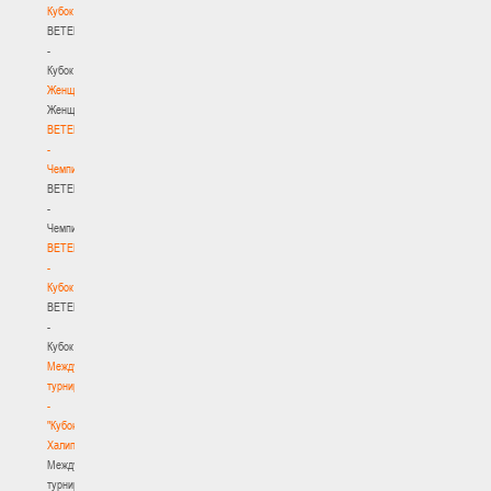
Кубок
BETERA
-
Кубок
Женщины
Женщины
BETERA
-
Чемпионат
BETERA
-
Чемпионат
BETERA
-
Кубок
BETERA
-
Кубок
Международный
турнир
-
"Кубок
Халипского"
Международный
турнир