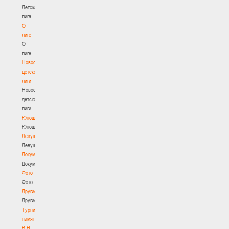
Детская
лига
О
лиге
О
лиге
Новости
детской
лиги
Новости
детской
лиги
Юноши
Юноши
Девушки
Девушки
Документы
Документы
Фото
Фото
Другие
Другие
Турнир
памяти
В.Н.