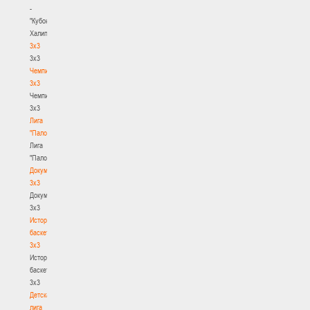
-
"Кубок
Халипского"
3x3
3x3
Чемпионат
3х3
Чемпионат
3х3
Лига
"Палова"
Лига
"Палова"
Документы
3х3
Документы
3х3
История
баскетбола
3х3
История
баскетбола
3х3
Детская
лига