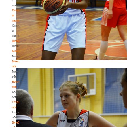
волонтером
Спонсоры
и
партнеры
Спонсоры
и
партнеры
Школы
Школы
Минск
Минск
Минская
обл
Минская
обл
Брестская
обл
Брестская
обл
Гродненская
обл
Гродненская
обл
Витебская