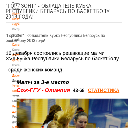
Тренерский
"ГОРИЗОНТ" - ОБЛАДАТЕЛЬ КУБКА
совет
РЕСПУБЛИКИ БЕЛАРУСЬ ПО БАСКЕТБОЛУ
Республиканская
2013 ГОДА!
коллегия
судей
Республиканская
"Горизонт" - обладатель Кубка Республики Беларусь по
коллегия
баскетболу 2013 года!
судей
Контакты
Контакты
16 декабря состоя
лись
решающие матчи
Контакты
XVII
Кубка Республики Беларусь по баскетболу
федерации
Контакты
среди женских команд.
федерации
Документы
Документы
Матч за 3-е место
Устав
Сож-ГГУ - Олимпия
43-68
СТАТИСТИКА
БФБ
Устав
БФБ
Регламентирующие
документы
Регламентирующие
документы
Материалы