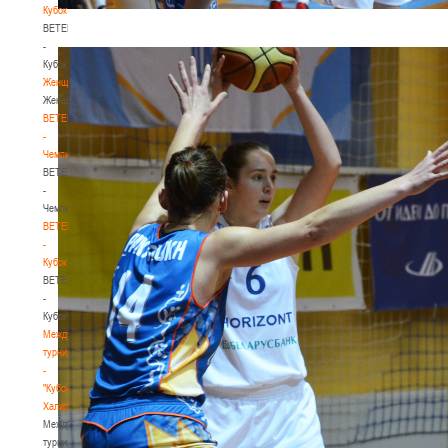
Кубок
BETERA
-
Кубок
Женщины
Женщины
BETERA
-
Чемпионат
BETERA
-
Чемпионат
BETERA
-
Кубок
BETERA
-
Кубок
Международный
турнир
-
"Кубок
Халипского"
Международный
турнир