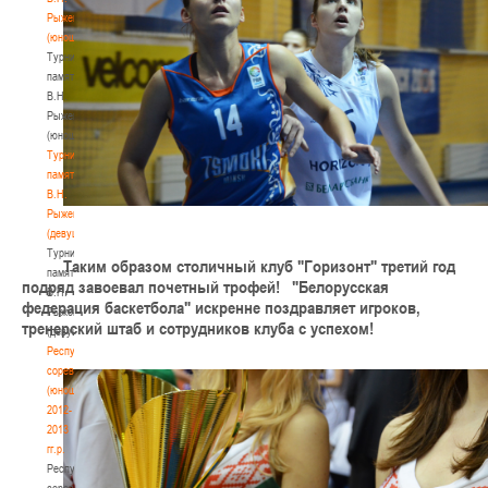
Рыженкова
(юноши)
Турнир
памяти
В.Н.
Рыженкова
(юноши)
Турнир
памяти
В.Н.
Рыженкова
(девушки)
Турнир
Таким образом столичный клуб "Горизонт" третий год
памяти
подряд завоевал почетный трофей!
"Белорусская
В.Н.
федерация баскетбола" искренне поздравляет игроков,
Рыженкова
тренерский штаб и сотрудников клуба с успехом!
(девушки)
Республиканские
соревнования
(юноши)
2012-
2013
гг.р.
Республиканские
соревнования