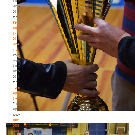
(девушки)
2012-
2013
гг.р.
Республиканские
соревнования
(девушки)
2013-
2014
гг.р.
Республиканские
соревнования
(девушки)
2013-
2014
гг.р.
Товарищеские
игры
(девушки)
Товарищеские
игры
(девушки)
ОДМ
2008-
2009