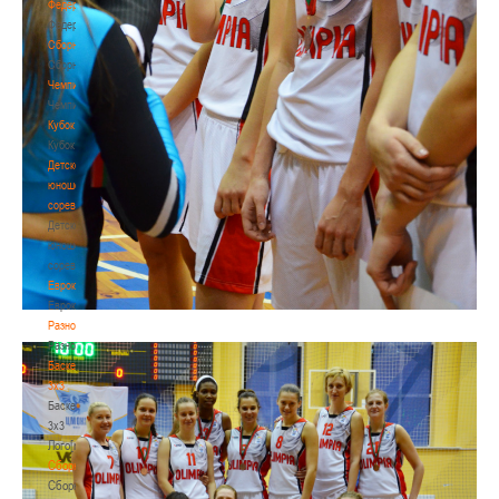
Федерация
Федерация
Сборные
Сборные
Чемпионат
Чемпионат
Кубок
Кубок
Детско-
юношеские
соревнования
Детско-
юношеские
соревнования
Еврокубки
Еврокубки
Разное
Разное
Баскетбол
3х3
Баскетбол
3х3
Лого[modid=121]
Сборные
Сборные