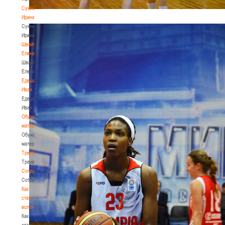
Сумникова
Ирина
Сумникова
Ирина
Швайбович
Елена
Швайбович
Елена
Едешко
Иван
Едешко
Иван
Обучающие
материалы
Обучающие
материалы
Тренерам
Тренерам
Сотрудничество
Сотрудничество
Как
стать
волонтером
Как
стать