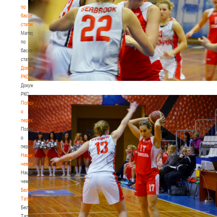
по
баскетбольной
статистике
Материалы
по
баскетбольной
статистике
Документы
РКС
Документы
РКС
Положение
о
переходах
Положение
о
переходах
Наши
чемпионы
Наши
чемпионы
Белошапко
Татьяна
Белошапко
Татьяна