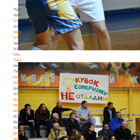
-
"Кубок
Халипского"
3x3
3x3
Чемпионат
3х3
Чемпионат
3х3
Лига
"Палова"
Лига
"Палова"
Документы
3х3
Документы
3х3
История
баскетбола
3х3
История
баскетбола
3х3
Детская
лига