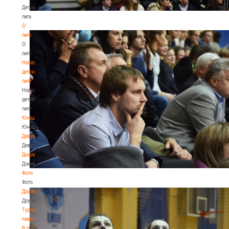
Детская
лига
О
лиге
О
лиге
Новости
детской
лиги
Новости
детской
лиги
Юноши
Юноши
Девушки
Девушки
Документы
Документы
Фото
Фото
Другие
Другие
Турнир
памяти
В.Н.