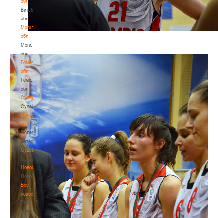
обл
Витебская
обл
Могилевская
обл
Могилевская
обл
Гомельская
обл
Гомельская
обл
Судейство
Судейство
Полезные
материалы
Полезные
материалы
Судьи
Судьи
Новости
Новости
Все
новости
Все
новости