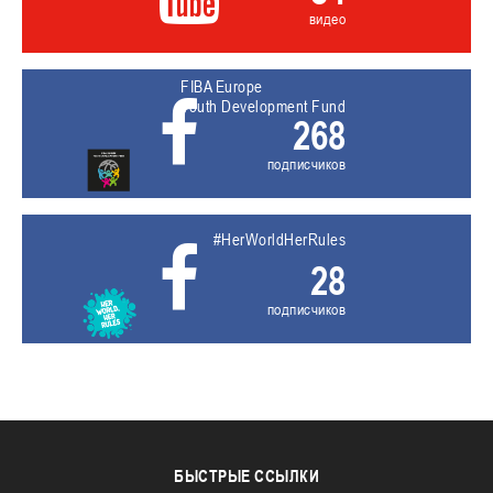
видео
FIBA Europe
Youth Development Fund
268
подписчиков
#HerWorldHerRules
28
подписчиков
БЫСТРЫЕ
ССЫЛКИ