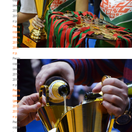
(юноши)
2012-
2013
гг.р.
Республиканские
соревнования
(юноши)
2013-
2014
гг.р.
Республиканские
соревнования
(юноши)
2013-
2014
гг.р.
Республиканские
соревнования
(девушки)
2012-
2013
гг.р.
Республиканские
соревнования