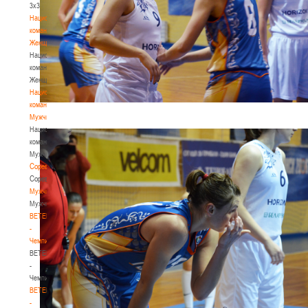
3х3
Национальная
команда.
Женщины
Национальная
команда.
Женщины
Национальная
команда.
Мужчины
Национальная
команда.
Мужчины
Соревнования
Соревнования
Мужчины
Мужчины
BETERA
-
Чемпионат
BETERA
-
Чемпионат
BETERA
-