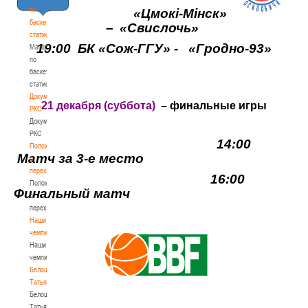
по
«Цмок
i
-М
i
нск»
баскетбольной
–
«Свислочь»
статистике
19:00
БК «Сож-ГГУ» -
«
Гродно-93»
Материалы
по
баскетбольной
статистике
Документы
2
1 декабря (суббота)
– финальные игры
РКС
Документы
РКС
14:00
Положение
Матч за 3-е место
о
переходах
16:00
Положение
Финальный матч
о
переходах
Наши
чемпионы
Наши
чемпионы
Белошапко
Татьяна
Белошапко
Татьяна