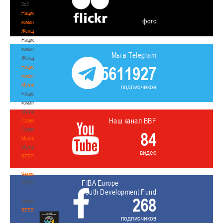
3х3
Национальная
фото
команда.
Женщины
Национальная
команда.
Мы в Telegram
Женщины
5611927
Национальная
команда.
Мужчины
подписчиков
Национальная
команда.
Мужчины
Наш канал BBF
Соревнования
Соревнования
84
Мужчины
Мужчины
видео
BETERA
-
Чемпионат
FIBA Europe
BETERA
Youth Development Fund
-
268
Чемпионат
BETERA
подписчиков
-