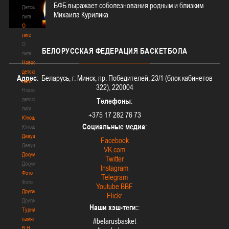
БФБ выражает соболезнования родным и близким
Детская
Михаила Курилика
лига
О
лиге
О
БЕЛОРУССКАЯ
ФЕДЕРАЦИЯ БАСКЕТБОЛА
лиге
Новости
детской
Адрес
: Беларусь, г. Минск, пр. Победителей, 23/1 (блок кабинетов
лиги
322), 220004
Новости
детской
Телефоны
:
лиги
+375 17 282 76 73
Юноши
Социальные медиа
:
Юноши
Девушки
Facebook
Девушки
VK.com
Документы
Twitter
Документы
Instagram
Фото
Telegram
Фото
Youtube BBF
Другие
Flickr
Другие
Наши хэш-теги:
:
Турнир
памяти
#belarusbasket
В.Н.