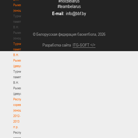
#nocbelarus
Рыженкова
#teambelarus
(юноши)
E-mail
:
Турнир
памяти
В.Н.
Рыженкова
© Белорусская федерация баскетбола, 2026
(юноши)
Турнир
Разработка сайта
ITG-SOFT </>
памяти
В.Н.
Рыженкова
(девушки)
Турнир
памяти
В.Н.
Рыженкова
(девушки)
Республиканские
соревнования
(юноши)
2012-
2013
гг.р.
Республиканские
соревнования