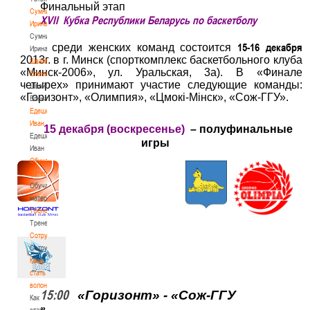
Финальный этап
Сумникова
XVII
Кубка Республики Беларусь по баскетболу
Ирина
Сумникова
15-16 декабря
среди женских команд состоится
Ирина
2013г. в г. Минск (спорткомплекс баскетбольного клуба
Швайбович
«Минск-2006», ул. Уральская, 3а).
В «Финале
Елена
четырех» принимают участие следующие команды:
Швайбович
«Горизонт», «Олимпия», «Цмок
i
-М
i
нск», «Сож-ГГУ».
Елена
Едешко
Иван
15 декабря (воскресенье)
– полуфинальные
Едешко
игры
Иван
Обучающие
материалы
Обучающие
материалы
Тренерам
Тренерам
Сотрудничество
Сотрудничество
Как
стать
волонтером
15:00
«
Горизонт» - «Сож-ГГУ
Как
»
стать