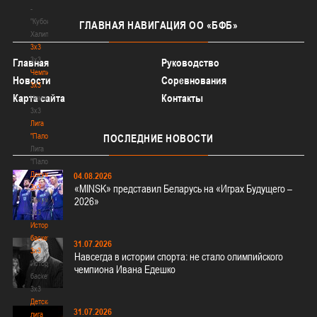
-
"Кубок
ГЛАВНАЯ
НАВИГАЦИЯ ОО «БФБ»
Халипского"
3x3
3x3
Главная
Руководство
Чемпионат
Новости
Соревнования
3х3
Карта сайта
Контакты
Чемпионат
3х3
Лига
"Палова"
ПОСЛЕДНИЕ
НОВОСТИ
Лига
"Палова"
Документы
04.08.2026
3х3
«MINSK» представил Беларусь на «Играх Будущего –
Документы
2026»
3х3
История
баскетбола
31.07.2026
3х3
Навсегда в истории спорта: не стало олимпийского
История
чемпиона Ивана Едешко
баскетбола
3х3
Детская
31.07.2026
лига