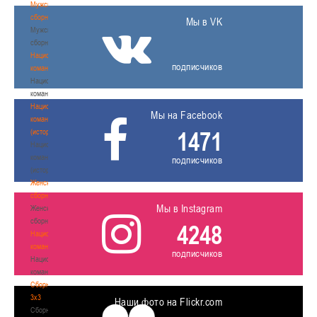
Мужские
сборные
Мы в VK
Мужские
сборные
Национальная
подписчиков
команда
Национальная
команда
Национальная
Мы на Facebook
команда
1471
(история)
Национальная
команда
подписчиков
(история)
Женские
сборные
Мы в Instagram
Женские
сборные
4248
Национальная
команда
подписчиков
Национальная
команда
Сборные
3х3
Наши фото на Flickr.com
Сборные