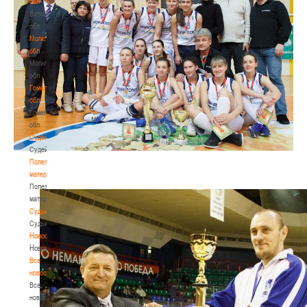
обл
Витебская
обл
Могилевская
обл
Могилевская
обл
Гомельская
обл
Гомельская
обл
Судейство
Судейство
Полезные
материалы
Полезные
материалы
Судьи
Судьи
Новости
Новости
Все
новости
Все
новости