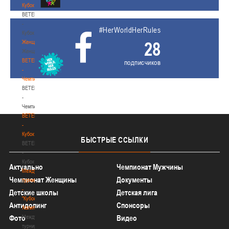
Кубок
BETERA
-
#HerWorldHerRules
Кубок
28
Женщины
Женщины
BETERA
подписчиков
-
Чемпионат
BETERA
-
Чемпионат
BETERA
-
Кубок
БЫСТРЫЕ
ССЫЛКИ
BETERA
-
Кубок
Актуально
Чемпионат Мужчины
Международный
Чемпионат Женщины
Документы
турнир
-
Детские школы
Детская лига
"Кубок
Антидопинг
Спонсоры
Халипского"
Международный
Фото
Видео
турнир