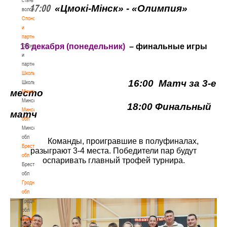
17:00
«Цмок
i
-М
i
нск» - «Олимпия»
волонтером
Спонсоры
и
партнеры
1
6 декабря (понедельник)
– финальные игры
Спонсоры
и
партнеры
Школы
16:00 Матч за 3-е
Школы
место
Минск
Минск
18:00 Финальный
Минская
матч
обл
Минская
обл
Команды, проигравшие в полуфиналах,
Брестская
разыграют 3-4 места. Победители пар будут
обл
оспаривать главный трофей турнира.
Брестская
обл
Гродненская
обл
Гродненская
обл
Витебская