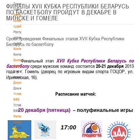
Тренерский
ФИНАЛЫ XVII КУБКА РЕСПУБЛИКИ БЕЛАРУСЬ
совет
ПО БАСКЕТБОЛУ ПРОЙДУТ В ДЕКАБРЕ В
Республиканская
МИНСКЕ И ГОМЕЛЕ
коллегия
судей
Республиканская
Сроки проведения Финальных этапов XVII Кубка Республики
коллегия
Беларусь по баскетболу
судей
Контакты
Контакты
Финальный этап
XVII
Кубка Республики Беларусь по
Контакты
баскетболу
среди мужских
команд состоится
20-21
декабря
2013
федерации
года в г. Гомель (дворец по игровым видам спорта ГОЦОР, ул.
Контакты
Ирининская, 16).
федерации
Документы
Документы
Расписание матчей:
Устав
БФБ
Устав
20 декабря (пятница)
– полуфинальные игры
БФБ
Регламентирующие
документы
17:00
Регламентирующие
документы
Материалы