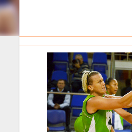
Тренерам
"Горизонт" победил, "Олимпия" и "Цмокi" уступили во
14 ноября три белорусские команды принимали на св
Румынский «Сепси-сик» изо всех си
увенчались успехом. В результате 97:65 в п