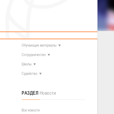
2014 гг.р.
Полезные материалы
Товарищеские игры (девушки)
О федерации
Судьи
ОДМ 2008-2009 гг.р. (девушки)
ОДМ 2008-2009 гг.р. (юноши)
Контакты
л
Первенство 2010-2011 гг.р. (юноши)
Первенство 2011-2012 гг.р. (юноши)
Документы
л
Первенство 2012-2013 гг.р. (юноши)
ания не
Наши чемпионы
Обучающие материалы
Сотрудничество
Школы
Судейство
РАЗДЕЛ
Новости
Все новости