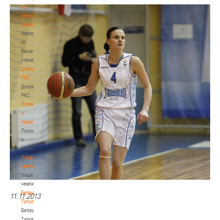
по
баскетбольной
статистике
Материалы
по
баскетбольной
статистике
Документы
РКС
Документы
РКС
Положение
о
переходах
Положение
о
переходах
Наши
чемпионы
Наши
чемпионы
Белошапко
11.11.2013
Татьяна
Белошапко
Татьяна