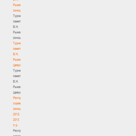
Рыженкова
(юноши)
Турнир
памяти
В.Н.
Рыженкова
(юноши)
Турнир
памяти
В.Н.
Рыженкова
(девушки)
Турнир
памяти
В.Н.
Рыженкова
(девушки)
Республиканские
соревнования
(юноши)
2012-
2013
гг.р.
Республиканские
соревнования