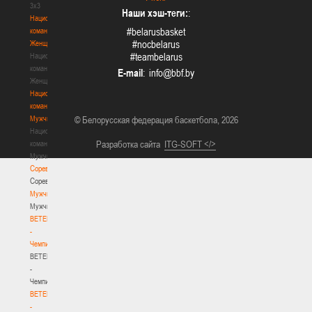
3х3
Наши хэш-теги:
:
Национальная
#belarusbasket
команда.
#nocbelarus
Женщины
#teambelarus
Национальная
команда.
E-mail
:
Женщины
Национальная
команда.
Мужчины
© Белорусская федерация баскетбола, 2026
Национальная
Разработка сайта
ITG-SOFT </>
команда.
Мужчины
Соревнования
Соревнования
Мужчины
Мужчины
BETERA
-
Чемпионат
BETERA
-
Чемпионат
BETERA
-