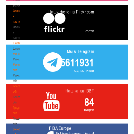
волонтером
Спонсоры
Наши фото на Flickr.com
и
партнеры
Спонсоры
фото
и
партнеры
Школы
Школы
Мы в Telegram
Минск
5611931
Минск
Минская
подписчиков
обл
Минская
обл
Брестская
Наш канал BBF
обл
Брестская
84
обл
Гродненская
видео
обл
Гродненская
обл
FIBA Europe
Витебская
Youth Development Fund