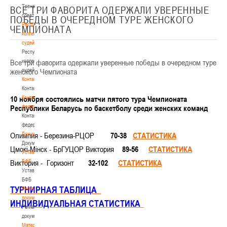
Тренерский
ВСЕ ТРИ ФАВОРИТА ОДЕРЖАЛИ УВЕРЕННЫЕ
совет
ПОБЕДЫ В ОЧЕРЕДНОМ ТУРЕ ЖЕНСКОГО
Республиканская
ЧЕМПИОНАТА
коллегия
судей
Республиканская
Все три фаворита одержали уверенные победы в очередном туре
коллегия
женского Чемпионата
судей
Контакты
Контакты
10
ноября
Контакты
состоя
л
ись
матчи
пят
о
го тура Чемпионата
Республики Беларусь по баскетболу среди женских команд
федерации
Контакты
федерации
Олимпия
Документы
-
Березина-РЦОР
70-38
СТАТИСТИКА
Документы
Цмокi-Мiнск -
БрГУЦОР Виктория
89-56
СТАТИСТИКА
Устав
Виктория - Горизонт
БФБ
32-102
СТАТИСТИКА
Устав
БФБ
ТУРНИРНАЯ ТАБЛИЦА
Регламентирующие
документы
ИНДИВИДУАЛЬНАЯ СТАТИСТИКА
Регламентирующие
документы
Материалы