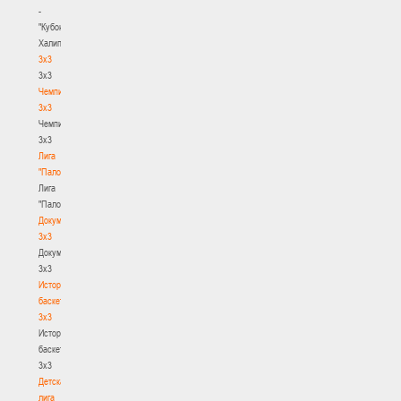
-
"Кубок
Халипского"
3x3
3x3
Чемпионат
3х3
Чемпионат
3х3
Лига
"Палова"
Лига
"Палова"
Документы
3х3
Документы
3х3
История
баскетбола
3х3
История
баскетбола
3х3
Детская
лига