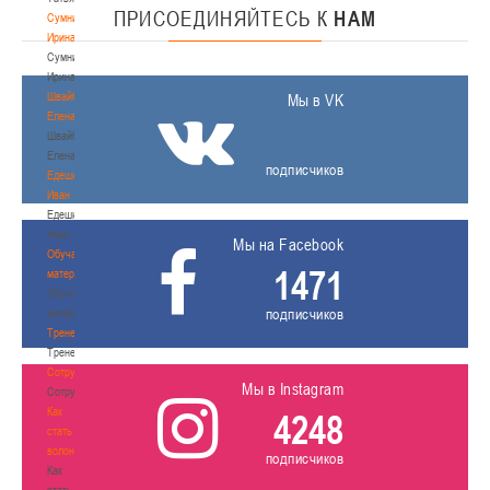
ПРИСОЕДИНЯЙТЕСЬ
К
НАМ
Сумникова
Ирина
Сумникова
Ирина
Швайбович
Мы в VK
Елена
Швайбович
Елена
подписчиков
Едешко
Иван
Едешко
Иван
Мы на Facebook
Обучающие
1471
материалы
Обучающие
подписчиков
материалы
Тренерам
Тренерам
Сотрудничество
Мы в Instagram
Сотрудничество
Как
4248
стать
волонтером
подписчиков
Как
стать