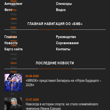
Федерация
Антидопинг
Спонсоры
Федерация
Фото
Видео
Сборные
Сборные
Чемпионат
Чемпионат
ГЛАВНАЯ
НАВИГАЦИЯ ОО «БФБ»
Кубок
Кубок
Главная
Руководство
Детско-
юношеские
Новости
Соревнования
соревнования
Карта сайта
Контакты
Детско-
юношеские
соревнования
ПОСЛЕДНИЕ
НОВОСТИ
Еврокубки
Еврокубки
Разное
04.08.2026
Разное
«MINSK» представил Беларусь на «Играх Будущего –
Баскетбол
2026»
3х3
Баскетбол
3х3
Лого[modid=121]
31.07.2026
Сборные
Навсегда в истории спорта: не стало олимпийского
Сборные
чемпиона Ивана Едешко