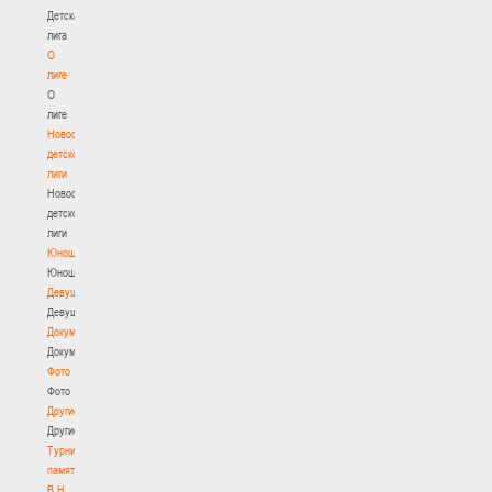
Детская
лига
О
лиге
О
лиге
Новости
детской
лиги
Новости
детской
лиги
Юноши
Юноши
Девушки
Девушки
Документы
Документы
Фото
Фото
Другие
Другие
Турнир
памяти
В.Н.