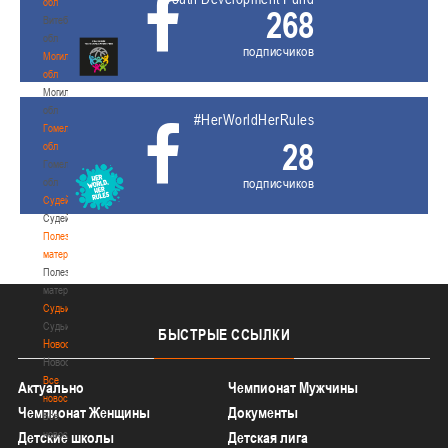
обл
268
Витебская
обл
подписчиков
Могилевская
обл
Могилевская
обл
#HerWorldHerRules
Гомельская
28
обл
Гомельская
подписчиков
обл
Судейство
Судейство
Полезные
материалы
Полезные
материалы
Судьи
Судьи
БЫСТРЫЕ
ССЫЛКИ
Новости
Новости
Все
Актуально
Чемпионат Мужчины
новости
Чемпионат Женщины
Документы
Все
новости
Детские школы
Детская лига