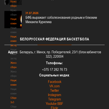
Мужские
сборные
Мужские
31.07.2026
сборные
БФБ выражает соболезнования родным и близким
Национальная
Михаила Курилика
команда
Национальная
команда
Национальная
БЕЛОРУССКАЯ
ФЕДЕРАЦИЯ БАСКЕТБОЛА
команда
(история)
Национальная
Адрес
: Беларусь, г. Минск, пр. Победителей, 23/1 (блок кабинетов
команда
322), 220004
(история)
Телефоны
:
Женские
сборные
+375 17 282 76 73
Женские
Социальные медиа
:
сборные
Национальная
Facebook
команда
VK.com
Национальная
Twitter
команда
Instagram
Сборные
Telegram
3х3
Youtube BBF
Сборные
Flickr