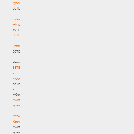
Кубок
BETERA
-
Кубок
Женщины
Женщины
BETERA
-
Чемпионат
BETERA
-
Чемпионат
BETERA
-
Кубок
BETERA
-
Кубок
Международный
турнир
-
"Кубок
Халипского"
Международный
турнир